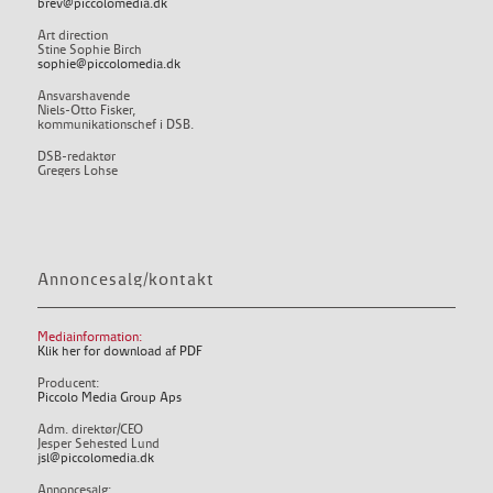
brev@piccolomedia.dk
Art direction
Stine Sophie Birch
sophie@piccolomedia.dk
Ansvarshavende
Niels-Otto Fisker,
kommunikationschef i DSB.
DSB-redaktør
Gregers Lohse
Annoncesalg/kontakt
Mediainformation:
Klik her for download af PDF
Producent:
Piccolo Media Group Aps
Adm. direktør/CEO
Jesper Sehested Lund
jsl@piccolomedia.dk
Annoncesalg: