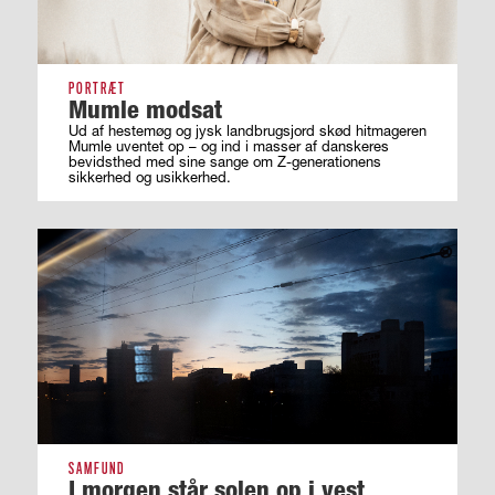
PORTRÆT
Mumle modsat
Ud af hestemøg og jysk landbrugsjord skød hitmageren
Mumle uventet op – og ind i masser af ­danskeres
bevidsthed med sine sange om ­Z-generationens
sikkerhed og usikkerhed.
SAMFUND
I morgen står solen op i vest