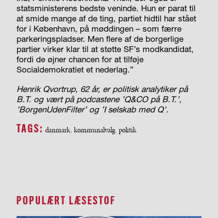
statsministerens bedste veninde. Hun er parat til
at smide mange af de ting, partiet hidtil har stået
for i København, på møddingen – som færre
parkeringspladser. Men flere af de borgerlige
partier virker klar til at støtte SF’s modkandidat,
fordi de øjner chancen for at tilføje
Socialdemokratiet et nederlag.”
Henrik Qvortrup, 62 år, er politisk analytiker på
B.T. og vært på podcastene ’Q&CO på B.T.’,
’BorgenUdenFilter’ og ’I selskab med Q’.
TAGS:
danmark
,
kommunalvalg
,
politik
POPULÆRT LÆSESTOF