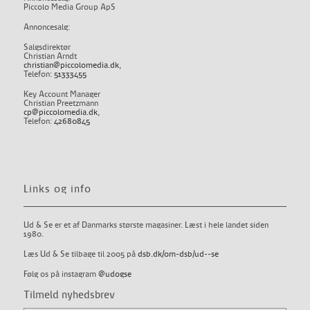
Piccolo Media Group ApS
Annoncesalg:
Salgsdirektør
Christian Arndt
christian@piccolomedia.dk
,
Telefon:
51333455
Key Account Manager
Christian Preetzmann
cp@piccolomedia.dk
,
Telefon:
42680845
Links og info
Ud & Se er et af Danmarks største magasiner. Læst i hele landet siden
1980.
Læs Ud & Se tilbage til 2005 på
dsb.dk/om-dsb/ud--se
Følg os på instagram
@udogse
Tilmeld nyhedsbrev