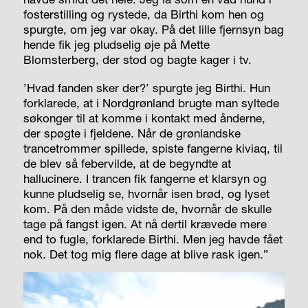
fosterstilling og rystede, da Birthi kom hen og
spurgte, om jeg var okay. På det lille fjernsyn bag
hende fik jeg pludselig øje på Mette
Blomsterberg, der stod og bagte kager i tv.
’Hvad fanden sker der?’ spurgte jeg Birthi. Hun
forklarede, at i Nordgrønland brugte man syltede
søkonger til at komme i kontakt med ånderne,
der spøgte i fjeldene. Når de grønlandske
trancetrommer spillede, spiste fangerne kiviaq, til
de blev så febervilde, at de begyndte at
hallucinere. I trancen fik fangerne et klarsyn og
kunne pludselig se, hvornår isen brød, og lyset
kom. På den måde vidste de, hvornår de skulle
tage på fangst igen. At nå dertil krævede mere
end to fugle, forklarede Birthi. Men jeg havde fået
nok. Det tog mig flere dage at blive rask igen.”