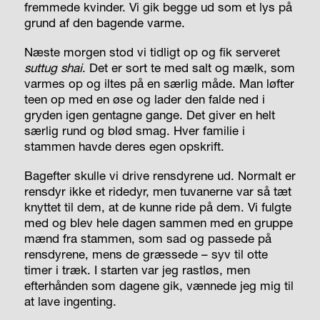
fremmede kvinder. Vi gik begge ud som et lys på
grund af den bagende varme.
Næste morgen stod vi tidligt op og fik serveret
suttug shai
. Det er sort te med salt og mælk, som
varmes op og iltes på en særlig måde. Man løfter
teen op med en øse og lader den falde ned i
gryden igen gentagne gange. Det giver en helt
særlig rund og blød smag. Hver familie i
stammen havde deres egen opskrift.
Bagefter skulle vi drive rensdyrene ud. Normalt er
rensdyr ikke et ridedyr, men tuvanerne var så tæt
knyttet til dem, at de kunne ride på dem. Vi fulgte
med og blev hele dagen sammen med en gruppe
mænd fra stammen, som sad og passede på
rensdyrene, mens de græssede – syv til otte
timer i træk. I starten var jeg rastløs, men
efterhånden som dagene gik, vænnede jeg mig til
at lave ingenting.