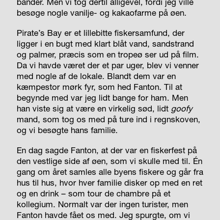
bander. Men vi tog dertil alligevel, fordi jeg ville
besøge nogle vanilje- og kakaofarme på øen.
Pirate’s Bay er et lillebitte fiskersamfund, der
ligger i en bugt med klart blåt vand, sandstrand
og palmer, præcis som en tropeø ser ud på film.
Da vi havde været der et par uger, blev vi venner
med nogle af de lokale. Blandt dem var en
kæmpestor mørk fyr, som hed Fanton. Til at
begynde med var jeg lidt bange for ham. Men
han viste sig at være en virkelig sød, lidt
goofy
mand, som tog os med på ture ind i regnskoven,
og vi besøgte hans familie.
En dag sagde Fanton, at der var en fiskerfest på
den vestlige side af øen, som vi skulle med til. Én
gang om året samles alle byens fiskere og går fra
hus til hus, hvor hver familie disker op med en ret
og en drink – som tour de chambre på et
kollegium. Normalt var der ingen turister, men
Fanton havde fået os med. Jeg spurgte, om vi