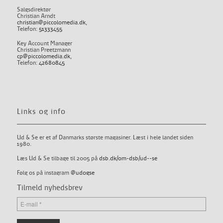
Salgsdirektør
Christian Arndt
christian@piccolomedia.dk
,
Telefon:
51333455
Key Account Manager
Christian Preetzmann
cp@piccolomedia.dk
,
Telefon:
42680845
Links og info
Ud & Se er et af Danmarks største magasiner. Læst i hele landet siden
1980.
Læs Ud & Se tilbage til 2005 på
dsb.dk/om-dsb/ud--se
Følg os på instagram
@udogse
Tilmeld nyhedsbrev