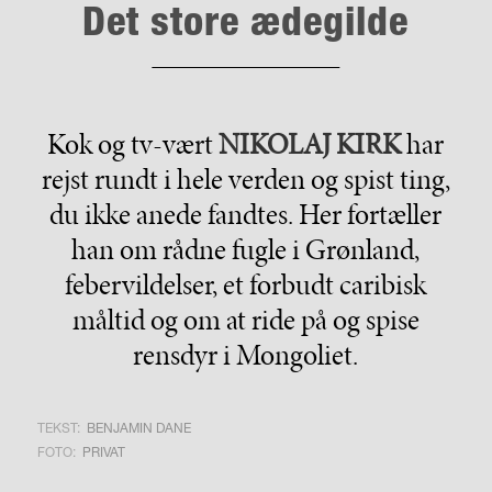
Det store ædegilde
Kok og tv-vært
NIKOLAJ KIRK
har
rejst rundt i hele verden og spist ting,
du ikke anede fandtes. Her fortæller
han om rådne fugle i Grønland,
febervildelser, et forbudt caribisk
måltid og om at ride på og spise
rensdyr i Mongoliet.
TEKST:
BENJAMIN DANE
FOTO:
PRIVAT