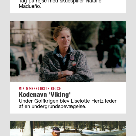
Tag på rejse med skuespiller Natalie
Madueño.
MIN MÆRKELIGSTE REJSE
Kodenavn 'Viking'
Under Golfkrigen blev Liselotte Hertz leder
af en undergrundsbevægelse.