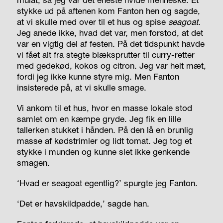
stykke ud på aftenen kom Fanton hen og sagde,
at vi skulle med over til et hus og spise
seagoat
.
Jeg anede ikke, hvad det var, men forstod, at det
var en vigtig del af festen. På det tidspunkt havde
vi fået alt fra stegte blæksprutter til curry-retter
med gedekød, kokos og citron. Jeg var helt mæt,
fordi jeg ikke kunne styre mig. Men Fanton
insisterede på, at vi skulle smage.
Vi ankom til et hus, hvor en masse lokale stod
samlet om en kæmpe gryde. Jeg fik en lille
tallerken stukket i hånden. På den lå en brunlig
masse af kødstrimler og lidt tomat. Jeg tog et
stykke i munden og kunne slet ikke genkende
smagen.
‘Hvad er seagoat egentlig?’ spurgte jeg Fanton.
‘Det er havskildpadde,’ sagde han.