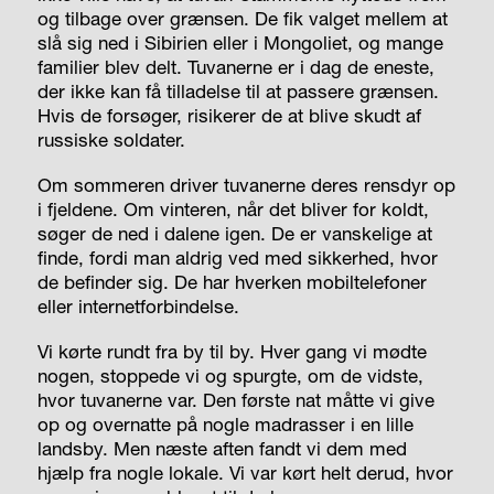
og tilbage over grænsen. De fik valget mellem at
slå sig ned i Sibirien eller i Mongoliet, og mange
familier blev delt. Tuvanerne er i dag de eneste,
der ikke kan få tilladelse til at passere grænsen.
Hvis de forsøger, risikerer de at blive skudt af
russiske soldater.
Om sommeren driver tuvanerne deres rensdyr op
i fjeldene. Om vinteren, når det bliver for koldt,
søger de ned i dalene igen. De er vanskelige at
finde, fordi man aldrig ved med sikkerhed, hvor
de befinder sig. De har hverken mobiltelefoner
eller internetforbindelse.
Vi kørte rundt fra by til by. Hver gang vi mødte
nogen, stoppede vi og spurgte, om de vidste,
hvor tuvanerne var. Den første nat måtte vi give
op og overnatte på nogle madrasser i en lille
landsby. Men næste aften fandt vi dem med
hjælp fra nogle lokale. Vi var kørt helt derud, hvor