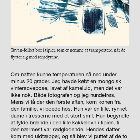
Tuvan-folket bor i tipier, som er nemme at transportere, når de
flytter sig med rensdyrene.
Om natten kunne temperaturen nå ned under
minus 20 grader. Jeg havde købt en mongolsk
vintersovepose, lavet af kameluld, men det var
ikke nok. Både fotografen og jeg hundefrøs.
Mens vi lå der den første aften, kom konen fra
den familie, vi boede hos. Hun var en lille, rynket
dame i tresserne med et stort smil. Hun begyndte
at fylde brænde i den lille kakkelovn i tipien, til
den nærmest var rødglødende. Hendes datter
kom med uldtæpper, og så blev vi puttet af de to