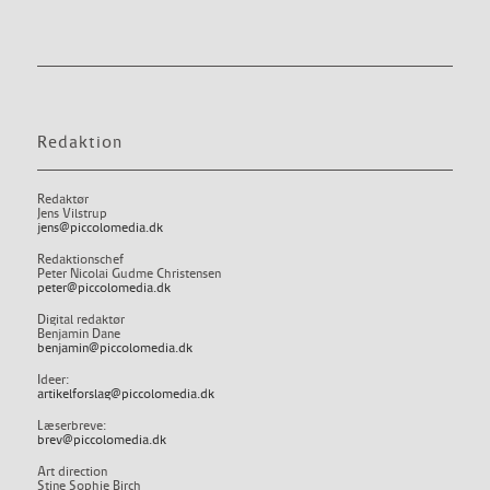
Redaktion
Redaktør
Jens Vilstrup
jens@piccolomedia.dk
Redaktionschef
Peter Nicolai Gudme Christensen
peter@piccolomedia.dk
Digital redaktør
Benjamin Dane
benjamin@piccolomedia.dk
Ideer:
artikelforslag@piccolomedia.dk
Læserbreve:
brev@piccolomedia.dk
Art direction
Stine Sophie Birch