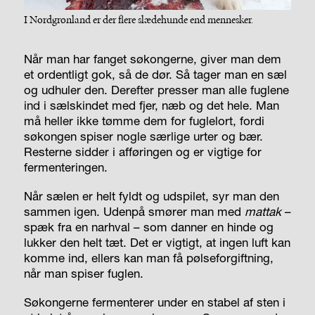
I Nordgrønland er der flere slædehunde end mennesker.
Når man har fanget søkongerne, giver man dem
et ordentligt gok, så de dør. Så tager man en sæl
og udhuler den. Derefter presser man alle fuglene
ind i sælskindet med fjer, næb og det hele. Man
må heller ikke tømme dem for fuglelort, fordi
søkongen spiser nogle særlige urter og bær.
Resterne sidder i afføringen og er vigtige for
fermenteringen.
Når sælen er helt fyldt og udspilet, syr man den
sammen igen. Udenpå smører man med
mattak
–
spæk fra en narhval – som danner en hinde og
lukker den helt tæt. Det er vigtigt, at ingen luft kan
komme ind, ellers kan man få pølseforgiftning,
når man spiser fuglen.
Søkongerne fermenterer under en stabel af sten i