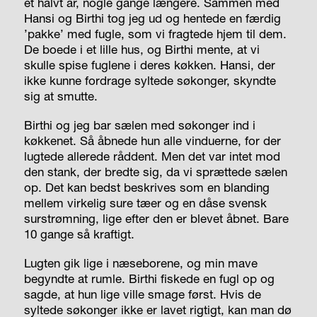
et halvt år, nogle gange længere. Sammen med
Hansi og Birthi tog jeg ud og hentede en færdig
’pakke’ med fugle, som vi fragtede hjem til dem.
De boede i et lille hus, og Birthi mente, at vi
skulle spise fuglene i deres køkken. Hansi, der
ikke kunne fordrage syltede søkonger, skyndte
sig at smutte.
Birthi og jeg bar sælen med søkonger ind i
køkkenet. Så åbnede hun alle vinduerne, for der
lugtede allerede råddent. Men det var intet mod
den stank, der bredte sig, da vi sprættede sælen
op. Det kan bedst beskrives som en blanding
mellem virkelig sure tæer og en dåse svensk
surstrømning, lige efter den er blevet åbnet. Bare
10 gange så kraftigt.
Lugten gik lige i næseborene, og min mave
begyndte at rumle. Birthi fiskede en fugl op og
sagde, at hun lige ville smage først. Hvis de
syltede søkonger ikke er lavet rigtigt, kan man dø