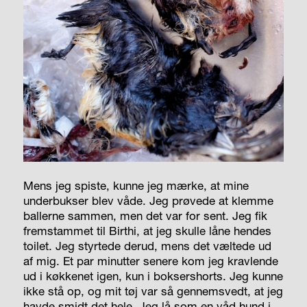
Mens jeg spiste, kunne jeg mærke, at mine
underbukser blev våde. Jeg prøvede at klemme
ballerne sammen, men det var for sent. Jeg fik
fremstammet til Birthi, at jeg skulle låne hendes
toilet. Jeg styrtede derud, mens det væltede ud
af mig. Et par minutter senere kom jeg kravlende
ud i køkkenet igen, kun i boksershorts. Jeg kunne
ikke stå op, og mit tøj var så gennemsvedt, at jeg
havde smidt det hele. Jeg lå som en våd hund i