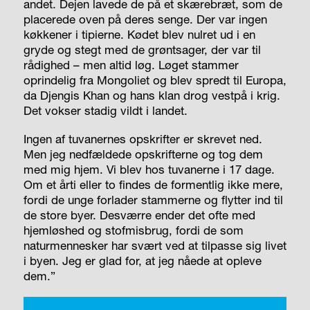
andet. Dejen lavede de på et skærebræt, som de
placerede oven på deres senge. Der var ingen
køkkener i tipierne. Kødet blev nulret ud i en
gryde og stegt med de grøntsager, der var til
rådighed – men altid løg. Løget stammer
oprindelig fra Mongoliet og blev spredt til Europa,
da Djengis Khan og hans klan drog vestpå i krig.
Det vokser stadig vildt i landet.
Ingen af tuvanernes opskrifter er skrevet ned.
Men jeg nedfældede opskrifterne og tog dem
med mig hjem. Vi blev hos tuvanerne i 17 dage.
Om et årti eller to findes de formentlig ikke mere,
fordi de unge forlader stammerne og flytter ind til
de store byer. Desværre ender det ofte med
hjemløshed og stofmisbrug, fordi de som
naturmennesker har svært ved at tilpasse sig livet
i byen. Jeg er glad for, at jeg nåede at opleve
dem.”