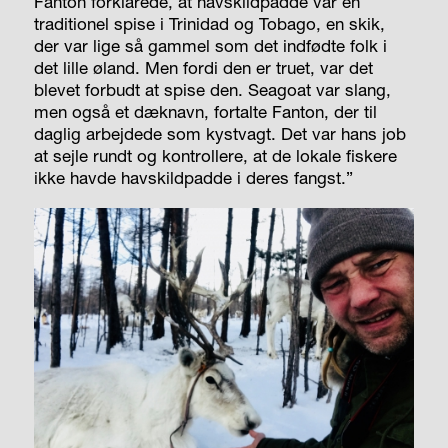
Fanton forklarede, at havskildpadde var en
traditionel spise i Trinidad og Tobago, en skik,
der var lige så gammel som det indfødte folk i
det lille øland. Men fordi den er truet, var det
blevet forbudt at spise den.
Seagoat
var slang,
men også et dæknavn, fortalte Fanton, der til
daglig arbejdede som kystvagt. Det var hans job
at sejle rundt og kontrollere, at de lokale fiskere
ikke havde havskildpadde i deres fangst.”