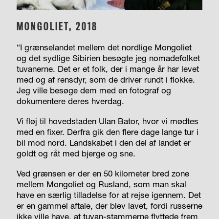
MONGOLIET, 2018
“I
grænselandet mellem det nordlige Mongoliet
og det sydlige Sibirien besøgte jeg nomadefolket
tuvanerne. Det er et folk, der i mange år har levet
med og af rensdyr, som de driver rundt i flokke.
Jeg ville besøge dem med en fotograf og
dokumentere deres hverdag.
Vi fløj til hovedstaden Ulan Bator, hvor vi mødtes
med en fixer. Derfra gik den flere dage lange tur i
bil mod nord. Landskabet i den del af landet er
goldt og råt med bjerge og sne.
Ved grænsen er der en 50 kilometer bred zone
mellem Mongoliet og Rusland, som man skal
have en særlig tilladelse for at rejse igennem. Det
er en gammel aftale, der blev lavet, fordi russerne
ikke ville have, at tuvan-stammerne flyttede frem