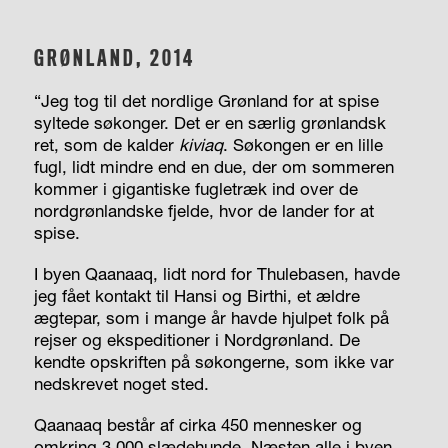
GRØNLAND, 2014
“Jeg tog til det nordlige Grønland for at spise
syltede søkonger. Det er en særlig grønlandsk
ret, som de kalder
kiviaq
. Søkongen er en lille
fugl, lidt mindre end en due, der om sommeren
kommer i gigantiske fugletræk ind over de
nordgrønlandske fjelde, hvor de lander for at
spise.
I byen Qaanaaq, lidt nord for Thulebasen, havde
jeg fået kontakt til Hansi og Birthi, et ældre
ægtepar, som i mange år havde hjulpet folk på
rejser og ekspeditioner i Nordgrønland. De
kendte opskriften på søkongerne, som ikke var
nedskrevet noget sted.
Qaanaaq består af cirka 450 mennesker og
omkring 3.000 slædehunde. Næsten alle i byen