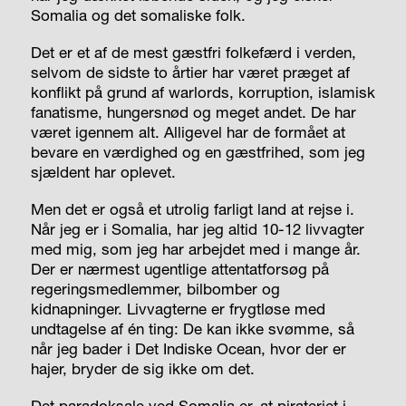
Somalia og det somaliske folk.
Det er et af de mest gæstfri folkefærd i verden,
selvom de sidste to årtier har været præget af
konflikt på grund af
warlords
, korruption, islamisk
fanatisme, hungersnød og meget andet. De har
været igennem alt. Alligevel har de formået at
bevare en værdighed og en gæstfrihed, som jeg
sjældent har oplevet.
Men det er også et utrolig farligt land at rejse i.
Når jeg er i Somalia, har jeg altid 10-12 livvagter
med mig, som jeg har arbejdet med i mange år.
Der er nærmest ugentlige attentatforsøg på
regeringsmedlemmer, bilbomber og
kidnapninger. Livvagterne er frygtløse med
undtagelse af én ting: De kan ikke svømme, så
når jeg bader i Det Indiske Ocean, hvor der er
hajer, bryder de sig ikke om det.
Det paradoksale ved Somalia er, at pirateriet i