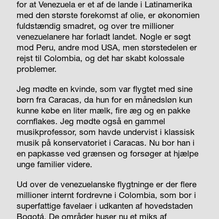
for at Venezuela er et af de lande i Latinamerika
med den største forekomst af olie, er økonomien
fuldstændig smadret, og over tre millioner
venezue­lanere har forladt landet. Nogle er søgt
mod Peru, andre mod USA, men størstedelen er
rejst til Colombia, og det har skabt kolossale
problemer.
Jeg mødte en kvinde, som var flygtet med sine
børn fra Caracas, da hun for en månedsløn kun
kunne købe en liter mælk, fire æg og en pakke
cornflakes. Jeg mødte også en gammel
musikprofessor, som havde undervist i klassisk
musik på konservatoriet i Caracas. Nu bor han i
en papkasse ved grænsen og forsøger at hjælpe
unge familier videre.
Ud over de venezuelanske flygtninge er der flere
millioner internt fordrevne i Colombia, som bor i
superfattige favelaer i udkanten af hovedstaden
Bogotá. De områder huser nu et miks af