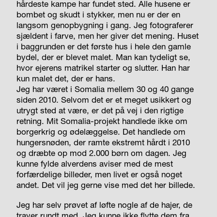
hårdeste kampe har fundet sted. Alle husene er
bombet og skudt i stykker, men nu er der en
langsom genopbygning i gang. Jeg fotograferer
sjældent i farve, men her giver det mening. Huset
i baggrunden er det første hus i hele den gamle
bydel, der er blevet malet. Man kan tydeligt se,
hvor ejerens matrikel starter og slutter. Han har
kun malet det, der er hans.
Jeg har været i Somalia mellem 30 og 40 gange
siden 2010. Selvom det er et meget usikkert og
utrygt sted at være, er det på vej i den rigtige
retning. Mit Somalia-projekt handlede ikke om
borgerkrig og ødelæggelse. Det handlede om
hungersnøden, der ramte ekstremt hårdt i 2010
og dræbte op mod 2.000 børn om dagen. Jeg
kunne fylde alverdens aviser med de mest
forfærdelige billeder, men livet er også noget
andet. Det vil jeg gerne vise med det her billede.
Jeg har selv prøvet af løfte nogle af de hajer, de
traver rundt med. Jeg kunne ikke flytte dem fra