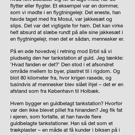
flytter eller flygter. Et eksempel var en dommer,
som vi mødte i en flygtningelejr. Det eneste, han
havde taget med fra Mosul, var jakkesæt og
slips. Det var det vigtigste for ham. Det kan virke
helt absurd at slæbe rundt på alle sine jakkesæt i
en flygtningelejr, men det er sådan, mennesker er.
På en øde hovedvej i retning mod Erbil så vi
pludselig den her tankstation af guld. Jeg tænkte:
’Hvad fanden er det?’ Den stod i et afsondret
område mellem to byer, plastret til i rigdom. Og
blot 80 kilometer fra, hvor krigen rasede, og
tusindvis af mennesker blev slået ihjel – det er en
afstand som fra København til Holbæk.
Hvem bygger en guldbelagt tankstation? Hvorfor
var den ikke blevet pillet fra hinanden? Jeg fik fat
i ejeren, som fortalte, at han havde flere
guldbelagte tankstationer. Han så det som et
trækplaster – en måde at få kunder i biksen på i