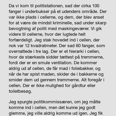
Da vi kom til politistationen, sad der cirka 100
fanger i underbukser på et udendørs område. Der
var ikke plads i cellerne, og dem, der blev anset
for at være de mindst kriminelle, sad under skarp
bevogtning af politi med maskingeværer. Vi gik
videre til cellerne, hvor der lugtede helt
forfærdeligt. Jeg stak hovedet ind i cellen, der
nok var 12 kvadratmeter. Der sad 60 fanger, som
overnattede i tre lag. Der er et hierarki i cellen,
hvor de stærkeste sidder tættest på tremmerne,
fordi der er en smule ventilation. De kommer
aldrig ud af cellen, de får mad i foliebakker, og
når de har spist maden, skider de i bakkerne og
smider dem ud gennem tremmerne. Alt foregår i
cellen. Der er ikke mulighed for gårdtur eller
toiletbesøg.
Jeg spurgte politikommissæren, om jeg måtte
komme ind i cellen, men det kunne jeg godt
glemme, jeg ville aldrig komme ud igen. Jeg fik