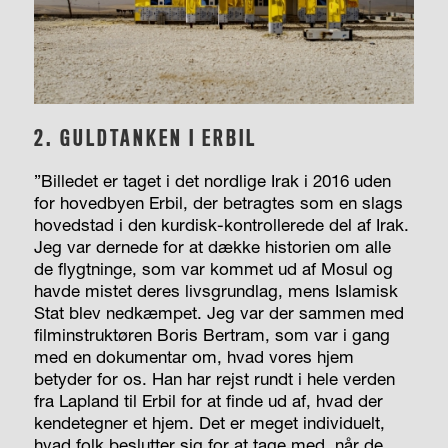
2. GULDTANKEN I ERBIL
”Billedet er taget i det nordlige Irak i 2016 uden
for hovedbyen Erbil, der betragtes som en slags
hovedstad i den kurdisk-kontrollerede del af Irak.
Jeg var dernede for at dække historien om alle
de flygtninge, som var kommet ud af Mosul og
havde mistet deres livsgrundlag, mens Islamisk
Stat blev nedkæmpet. Jeg var der sammen med
filminstruktøren Boris Bertram, som var i gang
med en dokumentar om, hvad vores hjem
betyder for os. Han har rejst rundt i hele verden
fra Lapland til Erbil for at finde ud af, hvad der
kendetegner et hjem. Det er meget individuelt,
hvad folk beslutter sig for at tage med, når de