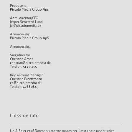
Producent:
Piccolo Media Group Aps
Adm. direktør/CEO
Jesper Sehested Lund
jsl@piccolomedia.dk
Annoncesalg:
Piccolo Media Group ApS
Annoncesalg:
Salgsdirektør
Christian Arndt
christian@piccolomedia.dk
,
Telefon:
51333455
Key Account Manager
Christian Preetzmann
cp@piccolomedia.dk
,
Telefon:
42680845
Links og info
Ud & Se er et af Danmarks største magasiner. Læst i hele landet siden