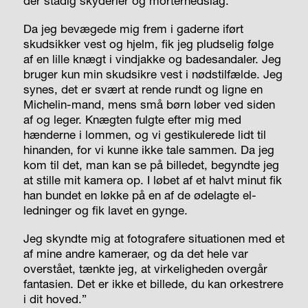
der stadig skyderier og mortérnedslag.
Da jeg bevægede mig frem i gaderne iført
skudsikker vest og hjelm, fik jeg pludselig følge
af en lille knægt i vindjakke og badesandaler. Jeg
bruger kun min skudsikre vest i nødstilfælde. Jeg
synes, det er svært at rende rundt og ligne en
Michelin-mand, mens små børn løber ved siden
af og leger. Knægten fulgte efter mig med
hænderne i lommen, og vi gestikulerede lidt til
hinanden, for vi kunne ikke tale sammen. Da jeg
kom til det, man kan se på billedet, begyndte jeg
at stille mit kamera op. I løbet af et halvt minut fik
han bundet en løkke på en af de ødelagte el-
ledninger og fik lavet en gynge.
Jeg skyndte mig at fotografere situationen med et
af mine andre kameraer, og da det hele var
overstået, tænkte jeg, at virkeligheden overgår
fantasien. Det er ikke et billede, du kan orkestrere
i dit hoved.”