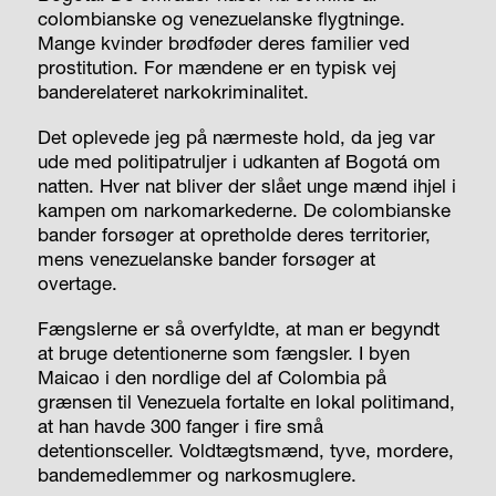
colombianske og venezuelanske flygtninge.
Mange kvinder brødføder deres familier ved
prostitution. For mændene er en typisk vej
banderelateret narkokriminalitet.
Det oplevede jeg på nærmeste hold, da jeg var
ude med politipatruljer i udkanten af Bogotá om
natten. Hver nat bliver der slået unge mænd ihjel i
kampen om narkomarkederne. De colombianske
bander forsøger at opretholde deres territorier,
mens venezue­lanske bander forsøger at
overtage.
Fængslerne er så overfyldte, at man er begyndt
at bruge detentionerne som fængsler. I byen
Maicao i den nordlige del af Colombia på
grænsen til Venezuela fortalte en lokal politimand,
at han havde 300 fanger i fire små
detentionsceller. Voldtægtsmænd, tyve, mordere,
bandemedlemmer og narkosmuglere.