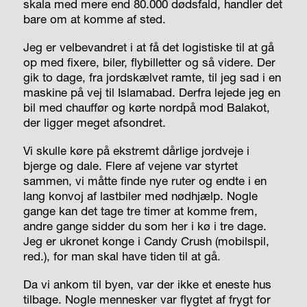
skala med mere end 80.000 dødsfald, handler det
bare om at komme af sted.
Jeg er velbevandret i at få det logistiske til at gå
op med fixere, biler, flybilletter og så videre. Der
gik to dage, fra jordskælvet ramte, til jeg sad i en
maskine på vej til Islamabad. Derfra lejede jeg en
bil med chauffør og kørte nordpå mod Balakot,
der ligger meget afsondret.
Vi skulle køre på ekstremt dårlige jordveje i
bjerge og dale. Flere af vejene var styrtet
sammen, vi måtte finde nye ruter og endte i en
lang konvoj af lastbiler med nødhjælp. Nogle
gange kan det tage tre timer at komme frem,
andre gange sidder du som her i kø i tre dage.
Jeg er ukronet konge i Candy Crush (mobilspil,
red.), for man skal have tiden til at gå.
Da vi ankom til byen, var der ikke et eneste hus
tilbage. Nogle mennesker var flygtet af frygt for