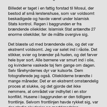
Billedet er taget i en fattig forstad til Mosul, der
bestod af små lerstenshuse, som var voldsomt
beskadigede og havde været under Islamisk
Stats kontrol. Røgen i baggrunden er fra
brændende oliekilder. Islamisk Stat antændte 27
enorme oliekilder, før de måtte overgive sig.
Det blæste ud med brændende olie, og det var
ekstremt voldsomt. Jeg var sølet ind i råolie. Det
stikker, svier og brænder på huden, og det farver
hele byer sort. Alle børnene var smurt ind i olie,
og kvinderne vaskede tøj fem gange om dagen.
Selv fårehyrdernes dyr var kulsorte. Dem
fotograferede jeg også. Oliekilderne brændte i
mange måneder. Det er en ekstremt omstændelig
proces at slukke, og det gjorde det ikke
nemmere, at området var indhyllet i en stor
konflikt. Husene i baggrunden er den tidligere
frontlinje. Selvom frontlinjen havde rykket sig, var