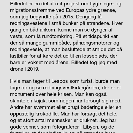
Billedet er en del af mit projekt om flygtninge- og
migrationsstrømme ved Europas ydre grænse,
som jeg begyndte på i 2015. Dengang lå
redningsvestene i små bunker på strandene. Hver
gang en båd ankom, kunne man se dynger af
veste, som lå rundt­omkring. På et tidspunkt var
der så mange gummibåde, påhængsmotorer og
redningsveste, at man besluttede at smide det på
lastbiler for at køre det ud til en losseplads, der
bare er vokset med årene. Billedet tog jeg med
drone i 2019.
Hvis man tager til Lesbos som turist, burde man
tage op og se redningsvestkirkegården, der er et
monument over hele krisen. Man kan også
skimte en kajak, som nogen har forsøgt sig med.
Andre har svømmet eller brugt baderinge eller en
oppustelig krokodille. Man har forsøgt det hele,
og et stort antal mennesker er druknet. Jeg har
gode venner, som fotograferer i Libyen, og de