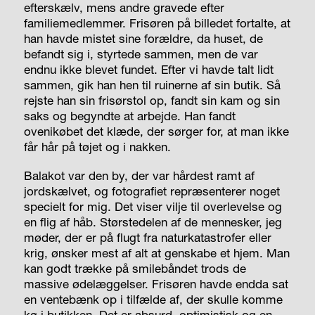
efterskælv, mens andre gravede efter
familiemedlemmer. Frisøren på billedet fortalte, at
han havde mistet sine forældre, da huset, de
befandt sig i, styrtede sammen, men de var
endnu ikke blevet fundet. Efter vi havde talt lidt
sammen, gik han hen til ruinerne af sin butik. Så
rejste han sin frisørstol op, fandt sin kam og sin
saks og begyndte at arbejde. Han fandt
ovenikøbet det klæde, der sørger for, at man ikke
får hår på tøjet og i nakken.
Balakot var den by, der var hårdest ramt af
jordskælvet, og fotografiet repræsenterer noget
specielt for mig. Det viser vilje til overlevelse og
en flig af håb. Størstedelen af de mennesker, jeg
møder, der er på flugt fra naturkatastrofer eller
krig, ønsker mest af alt at genskabe et hjem. Man
kan godt trække på smilebåndet trods de
massive ødelæggelser. Frisøren havde endda sat
en ventebænk op i tilfælde af, der skulle komme
kø i butikken. Det er absurd, optimistisk og en