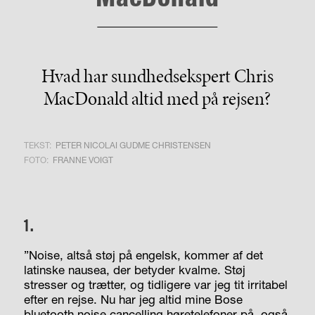
Hvad har sundhedsekspert Chris
MacDonald altid med på rejsen?
TEKST:
PETER NICOLAI GUDME CHRISTENSEN
FOTO:
FRANNE VOIGT
1.
”Noise, altså støj på engelsk, kommer af det
latinske nausea, der betyder kvalme. Støj
stresser og trætter, og tidligere var jeg tit irritabel
efter en rejse. Nu har jeg altid mine Bose
bluetooth noise cancelling høretelefoner på, også