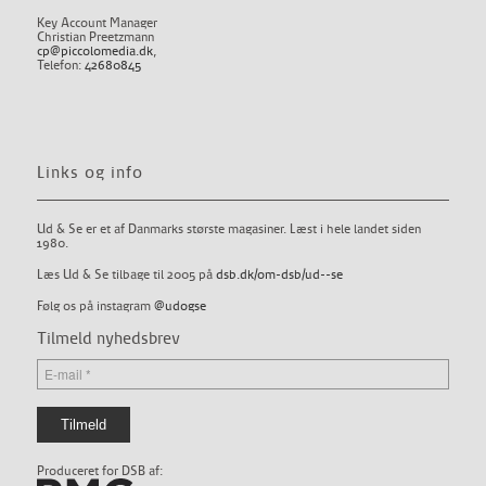
Key Account Manager
Christian Preetzmann
cp@piccolomedia.dk
,
Telefon:
42680845
Links og info
Ud & Se er et af Danmarks største magasiner. Læst i hele landet siden
1980.
Læs Ud & Se tilbage til 2005 på
dsb.dk/om-dsb/ud--se
Følg os på instagram
@udogse
Tilmeld nyhedsbrev
Produceret for DSB af: