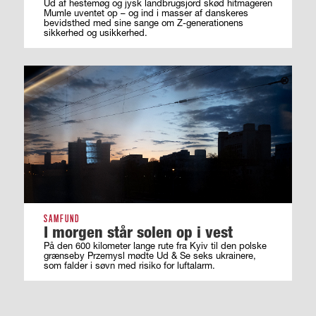
Ud af hestemøg og jysk landbrugsjord skød hitmageren
Mumle uventet op – og ind i masser af ­danskeres
bevidsthed med sine sange om ­Z-generationens
sikkerhed og usikkerhed.
SAMFUND
I morgen står solen op i vest
På den 600 kilometer lange rute fra Kyiv til den polske
grænseby Przemysl mødte Ud & Se seks ukrainere,
som falder i søvn med risiko for luftalarm.