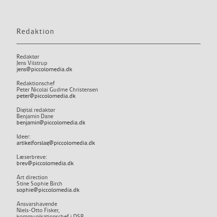
Redaktion
Redaktør
Jens Vilstrup
jens@piccolomedia.dk
Redaktionschef
Peter Nicolai Gudme Christensen
peter@piccolomedia.dk
Digital redaktør
Benjamin Dane
benjamin@piccolomedia.dk
Ideer:
artikelforslag@piccolomedia.dk
Læserbreve:
brev@piccolomedia.dk
Art direction
Stine Sophie Birch
sophie@piccolomedia.dk
Ansvarshavende
Niels-Otto Fisker,
kommunikationschef i DSB.