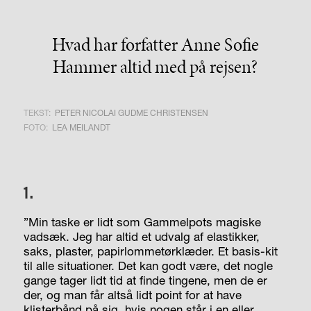
Hvad har forfatter Anne Sofie
Hammer altid med på rejsen?
TEKST:
PETER NICOLAI GUDME CHRISTENSEN
FOTO:
LEA MEILANDT
1.
”Min taske er lidt som Gammelpots magiske
vadsæk. Jeg har altid et udvalg af elastikker,
saks, plaster, papirlommetørklæder. Et basis-kit
til alle situationer. Det kan godt være, det nogle
gange tager lidt tid at finde tingene, men de er
der, og man får altså lidt point for at have
klisterbånd på sig, hvis nogen står i en eller