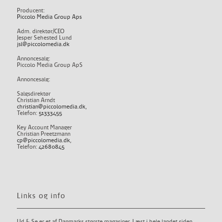
Producent:
Piccolo Media Group Aps
Adm. direktør/CEO
Jesper Sehested Lund
jsl@piccolomedia.dk
Annoncesalg:
Piccolo Media Group ApS
Annoncesalg:
Salgsdirektør
Christian Arndt
christian@piccolomedia.dk
,
Telefon:
51333455
Key Account Manager
Christian Preetzmann
cp@piccolomedia.dk
,
Telefon:
42680845
Links og info
Ud & Se er et af Danmarks største magasiner. Læst i hele landet siden