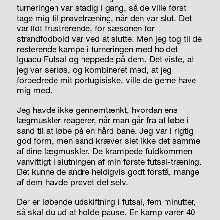
turneringen var stadig i gang, så de ville først
tage mig til prøvetræning, når den var slut. Det
var lidt frustrerende, for sæsonen for
strandfodbold var ved at slutte. Men jeg tog til de
resterende kampe i turneringen med holdet
Iguacu Futsal og heppede på dem. Det viste, at
jeg var seriøs, og kombineret med, at jeg
forbedrede mit portugisiske, ville de gerne have
mig med.
Jeg havde ikke gennemtænkt, hvordan ens
lægmuskler reagerer, når man går fra at løbe i
sand til at løbe på en hård bane. Jeg var i rigtig
god form, men sand kræver slet ikke det samme
af dine lægmuskler. De krampede fuldkommen
vanvittigt i slutningen af min første futsal-træning.
Det kunne de andre heldigvis godt forstå, mange
af dem havde prøvet det selv.
Der er løbende udskiftning i futsal, fem minutter,
så skal du ud at holde pause. En kamp varer 40