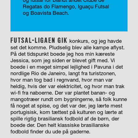
Regatas do Flamengo, Iguaçu Futsal
og Boavista Beach.
FUTSAL-LIGAEN GIK
konkurs, og jeg havde
set det komme. Pludselig blev alle kampe aflyst.
På det tidspunkt boede jeg hos min kæreste
Jessica, som jeg siden er blevet gift med. Vi
boede i en meget simpel lejlighed i Pavuna i det
nordlige Rio de Janeiro, langt fra turistzonen,
hvor man tog bad i regnvand, hvor man var
heldig, hvis der var elektricitet, og hvor man trak
wi-fi fra naboerne. Der var plantet banan- og
mangotræer rundt om bygningerne, så folk kunne
få noget at spise, og det var der, jeg lærte mest
portugisisk, kom tættest på kulturen og lærte at
spille rigtig brasiliansk fodbold af de børn, der
boede der. Den helt klassiske brasilianske
fodbold finder du ude på gaderne.