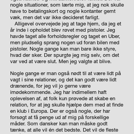
nogle situationer, som lærte mig, at jeg nok skulle
have to betalingskort og nogle kontanter gemt
væk, men det var ikke decideret farligt.
Alligevel overvejede jeg at tage hjem, da jeg et
år inde i opholdet blev røvet med pistoler. Jeg
havde taget alle forholdsregler og taget en Uber,
men pludselig sprang nogen ud foran bilen med
pistoler. Nogle gange kan man bare ikke styre,
hvad der sker. Der spurgte jeg mig selv, om det
var ved at være slut. Men jeg valgte at blive.
Nogle gange er man også nødt til at være lidt på
vagt i sine relationer, og det kan godt være lidt
drænende, for jeg vil jo gerne være
imødekommende. Jeg har indimellem haft
oplevelsen af, at folk kun prøvede at skabe en
relation, for at jeg skulle hjælpe dem med at finde
en klub i Europa. Der er også nogle, der har
forsøgt at få penge ud af mig på forskellige
måder. Som dansker kan man måske godt
tænke, at alle vil én det bedste. Det vil de fleste