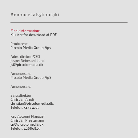
Annoncesalg/kontakt
Mediainformation:
Klik her for download af PDF
Producent:
Piccolo Media Group Aps
Adm. direktør/CEO
Jesper Sehested Lund
jsl@piccolomedia.dk
Annoncesalg:
Piccolo Media Group ApS
Annoncesalg:
Salgsdirektør
Christian Arndt
christian@piccolomedia.dk
,
Telefon:
51333455
Key Account Manager
Christian Preetzmann
cp@piccolomedia.dk
,
Telefon:
42680845