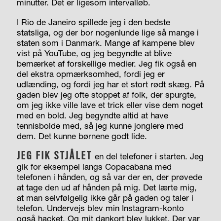
minutter. Det er ligesom intervalløb.
I Rio de Janeiro spillede jeg i den bedste
statsliga, og der bor nogenlunde lige så mange i
staten som i Danmark. Mange af kampene blev
vist på YouTube, og jeg begyndte at blive
bemærket af forskellige medier. Jeg fik også en
del ekstra opmærksomhed, fordi jeg er
udlænding, og fordi jeg har et stort rødt skæg. På
gaden blev jeg ofte stoppet af folk, der spurgte,
om jeg ikke ville lave et trick eller vise dem noget
med en bold. Jeg begyndte altid at have
tennisbolde med, så jeg kunne jonglere med
dem. Det kunne børnene godt lide.
JEG FIK STJÅLET
en del telefoner i starten. Jeg
gik for eksempel langs Copacabana med
telefonen i hånden, og så var der en, der prøvede
at tage den ud af hånden på mig. Det lærte mig,
at man selvfølgelig ikke går på gaden og taler i
telefon. Undervejs blev min Instagram-konto
også hacket. Og mit dankort blev lukket. Der var