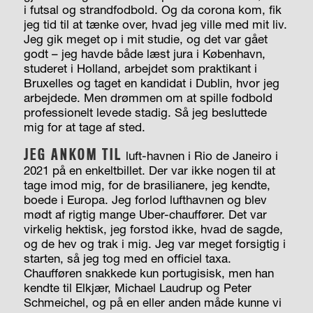
i futsal og strandfodbold. Og da corona kom, fik
jeg tid til at tænke over, hvad jeg ville med mit liv.
Jeg gik meget op i mit studie, og det var gået
godt – jeg havde både læst jura i København,
studeret i Holland, arbejdet som praktikant i
Bruxelles og taget en kandidat i Dublin, hvor jeg
arbejdede. Men drømmen om at spille fodbold
professionelt levede stadig. Så jeg besluttede
mig for at tage af sted.
JEG ANKOM TIL
luft-havnen i Rio de Janeiro i
2021 på en enkeltbillet. Der var ikke nogen til at
tage imod mig, for de brasilianere, jeg kendte,
boede i Europa. Jeg forlod lufthavnen og blev
mødt af rigtig mange Uber-chauffører. Det var
virkelig hektisk, jeg forstod ikke, hvad de sagde,
og de hev og trak i mig. Jeg var meget forsigtig i
starten, så jeg tog med en officiel taxa.
Chaufføren snakkede kun portugisisk, men han
kendte til Elkjær, Michael Laudrup og Peter
Schmeichel, og på en eller anden måde kunne vi