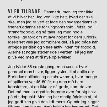
VI ER TILBAGE
i Danmark, men jeg tror ikke,
at vi bliver her. Jeg ved ikke helt, hvad der skal
ske, men jeg er ved at tage den sydamerikanske
træneruddannelse for ungdomshold i futsal og
strandfodbold, og så taler jeg med nogle
forskellige folk om at lave noget for dem juridisk.
Ideelt set ville jeg kombinere det, så jeg både kan
arbejde juridisk og være aktiv inden for fodbold.
Allerhelst nogle steder ude i verden, så jeg kan
blive ved med at få nye oplevelser.
Jeg fylder 38 næste gang, men uanset hvor
gammel man bliver, ligger lysten til at spille der.
Forleden spillede jeg en showkamp, hvor mange
af spillerne var 45-50 år, og man må bare
konstatere, at de ikke er så gode, som de var.
Det må man jo også indrømme over for sig selv
på et tidspunkt. Men jeg har stadig følelsen af, at
jeg godt kan give den lidt mere. Og når jeg kigger
tilbage, kan jeg se, hvor heldig jeg har været. Det