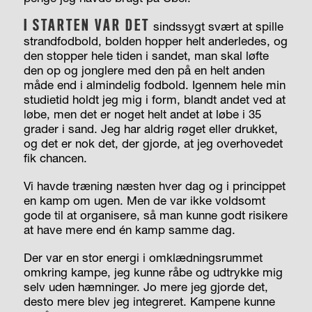
I STARTEN VAR DET
sindssygt svært at spille
strandfodbold, bolden hopper helt anderledes, og
den stopper hele tiden i sandet, man skal løfte
den op og jonglere med den på en helt anden
måde end i almindelig fodbold. Igennem hele min
studietid holdt jeg mig i form, blandt andet ved at
løbe, men det er noget helt andet at løbe i 35
grader i sand. Jeg har aldrig røget eller drukket,
og det er nok det, der gjorde, at jeg overhovedet
fik chancen.
Vi havde træning næsten hver dag og i princippet
en kamp om ugen. Men de var ikke voldsomt
gode til at organisere, så man kunne godt risikere
at have mere end én kamp samme dag.
Der var en stor energi i omklædningsrummet
omkring kampe, jeg kunne råbe og udtrykke mig
selv uden hæmninger. Jo mere jeg gjorde det,
desto mere blev jeg integreret. Kampene kunne