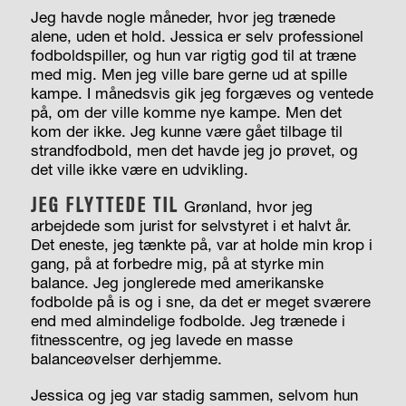
Jeg havde nogle måneder, hvor jeg trænede
alene, uden et hold. Jessica er selv professionel
fodboldspiller, og hun var rigtig god til at træne
med mig. Men jeg ville bare gerne ud at spille
kampe. I månedsvis gik jeg forgæves og ventede
på, om der ville komme nye kampe. Men det
kom der ikke. Jeg kunne være gået tilbage til
strandfodbold, men det havde jeg jo prøvet, og
det ville ikke være en udvikling.
JEG FLYTTEDE TIL
Grønland, hvor jeg
arbejdede som jurist for selvstyret i et halvt år.
Det eneste, jeg tænkte på, var at holde min krop i
gang, på at forbedre mig, på at styrke min
balance. Jeg jonglerede med amerikanske
fodbolde på is og i sne, da det er meget sværere
end med almindelige fodbolde. Jeg trænede i
fitnesscentre, og jeg lavede en masse
balanceøvelser derhjemme.
Jessica og jeg var stadig sammen, selvom hun