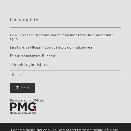
Links og info
Ud & Se er et af Danmarks største magasiner. Læst i hele landet siden
1980.
Læs Ud & Se tilbage til 2005 på
dsb.dk/om-dsb/ud--se
Følg os på instagram
@udogse
Tilmeld nyhedsbrev
Produceret for DSB af:
Denne side bruger cookies. Ved at fortsætte dit besøg på siden,