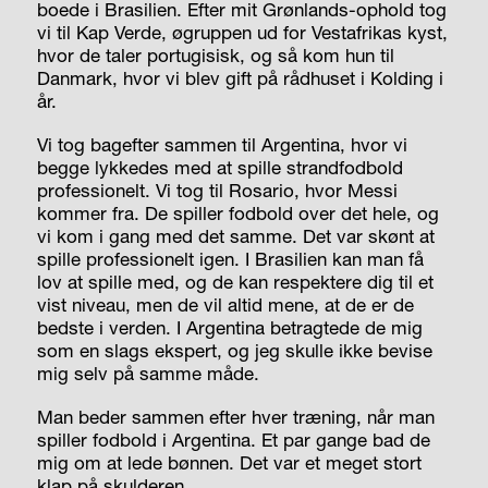
boede i Brasilien. Efter mit Grønlands-ophold tog
vi til Kap Verde, øgruppen ud for Vestafrikas kyst,
hvor de taler portugisisk, og så kom hun til
Danmark, hvor vi blev gift på rådhuset i Kolding i
år.
Vi tog bagefter sammen til Argentina, hvor vi
begge lykkedes med at spille strandfodbold
professionelt. Vi tog til Rosario, hvor Messi
kommer fra. De spiller fodbold over det hele, og
vi kom i gang med det samme. Det var skønt at
spille professionelt igen. I Brasilien kan man få
lov at spille med, og de kan respektere dig til et
vist niveau, men de vil altid mene, at de er de
bedste i verden. I Argentina betragtede de mig
som en slags ekspert, og jeg skulle ikke bevise
mig selv på samme måde.
Man beder sammen efter hver træning, når man
spiller fodbold i Argentina. Et par gange bad de
mig om at lede bønnen. Det var et meget stort
klap på skulderen.