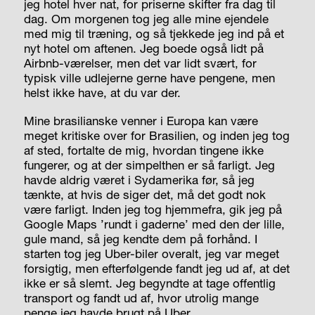
jeg hotel hver nat, for priserne skifter fra dag til
dag. Om morgenen tog jeg alle mine ejendele
med mig til træning, og så tjekkede jeg ind på et
nyt hotel om aftenen. Jeg boede også lidt på
Airbnb-værelser, men det var lidt svært, for
typisk ville udlejerne gerne have pengene, men
helst ikke have, at du var der.
Mine brasilianske venner i Europa kan være
meget kritiske over for Brasilien, og inden jeg tog
af sted, fortalte de mig, hvordan tingene ikke
fungerer, og at der simpelthen er så farligt. Jeg
havde aldrig været i Sydamerika før, så jeg
tænkte, at hvis de siger det, må det godt nok
være farligt. Inden jeg tog hjemmefra, gik jeg på
Google Maps ’rundt i gaderne’ med den der lille,
gule mand, så jeg kendte dem på forhånd. I
starten tog jeg Uber-biler overalt, jeg var meget
forsigtig, men efterfølgende fandt jeg ud af, at det
ikke er så slemt. Jeg begyndte at tage offentlig
transport og fandt ud af, hvor utrolig mange
penge jeg havde brugt på Uber.