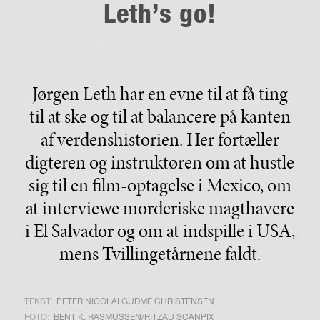
Leth’s go!
Jørgen Leth har en evne til at få ting
til at ske og til at balancere på kanten
af verdenshistorien. Her fortæller
digteren og instruktøren om at hustle
sig til en film-optagelse i Mexico, om
at interviewe morderiske magthavere
i El Salvador og om at indspille i USA,
mens Tvillingetårnene faldt.
TEKST:
PETER NICOLAI GUDME CHRISTENSEN
FOTO:
BENT K. RASMUSSEN/RITZAU SCANPIX