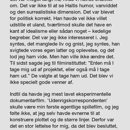
om. Det var ikke til at se Haitis humor, vanviddet
og den surrealistiske dimension. Det var blevet
for politisk korrekt. Han havde vel ikke villet
udstille et uland, tværtimod skulle det have en
kant af idealisme eller sådan noget – kedelige
begreber. Det var jeg ikke interesseret i. Jeg
syntes, det manglede liv og gnist, jeg syntes, han
svigtede vores egen latter og oplevelse, og det
lod jeg ham vide. Men han ville ikke ændre det.
Til sidst sagde jeg til filminstituttet: ”Enten må I
tage mig ud af projektet, eller også må I tage
ham ud.” De valgte at tage ham ud. Det blev vi
ikke specielt gode venner af.
Indtil da havde jeg mest lavet eksperimentelle
dokumentarfilm. ’Udenrigskorrespondenten’
skulle være min første egentlige spillefilm, og jeg
følte ikke, at jeg selv havde evnerne til at
konstruere plottet og de større linjer. Derfor var
det en stor lettelse for mig, da det blev besluttet,