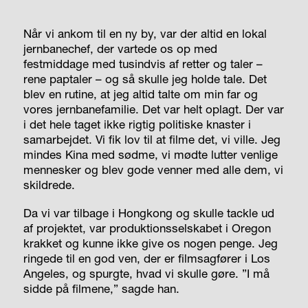
Når vi ankom til en ny by, var der altid en lokal
jernbanechef, der vartede os op med
festmiddage med tusindvis af retter og taler –
rene paptaler – og så skulle jeg holde tale. Det
blev en rutine, at jeg altid talte om min far og
vores jernbanefamilie. Det var helt oplagt. Der var
i det hele taget ikke rigtig politiske knaster i
samarbejdet. Vi fik lov til at filme det, vi ville. Jeg
mindes Kina med sødme, vi mødte lutter venlige
mennesker og blev gode venner med alle dem, vi
skildrede.
Da vi var tilbage i Hongkong og skulle tackle ud
af projektet, var produktionsselskabet i Oregon
krakket og kunne ikke give os nogen penge. Jeg
ringede til en god ven, der er filmsagfører i Los
Angeles, og spurgte, hvad vi skulle gøre. ”I må
sidde på filmene,” sagde han.