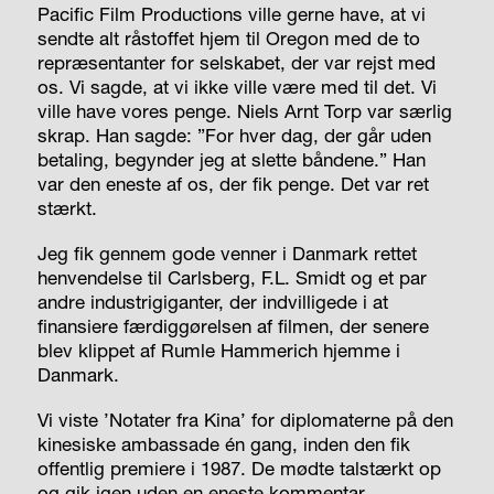
Pacific Film Productions ville gerne have, at vi
sendte alt råstoffet hjem til Oregon med de to
repræsentanter for selskabet, der var rejst med
os. Vi sagde, at vi ikke ville være med til det. Vi
ville have vores penge. Niels Arnt Torp var særlig
skrap. Han sagde: ”For hver dag, der går uden
betaling, begynder jeg at slette båndene.” Han
var den eneste af os, der fik penge. Det var ret
stærkt.
Jeg fik gennem gode venner i Danmark rettet
henvendelse til Carlsberg, F.L. Smidt og et par
andre industrigiganter, der indvilligede i at
finansiere færdiggørelsen af filmen, der senere
blev klippet af Rumle Hammerich hjemme i
Danmark.
Vi viste ’Notater fra Kina’ for diplomaterne på den
kinesiske ambassade én gang, inden den fik
offentlig premiere i 1987. De mødte talstærkt op
og gik igen uden en eneste kommentar.