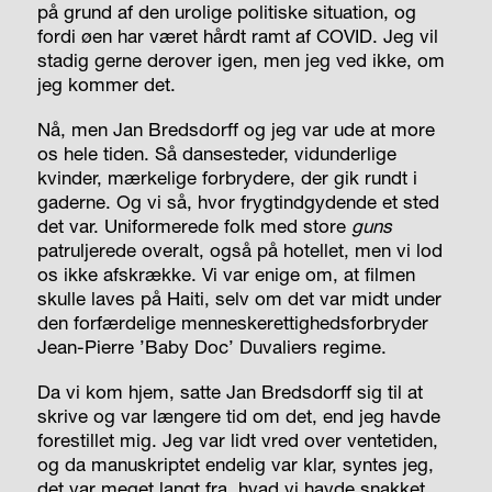
på grund af den urolige politiske situation, og
fordi øen har været hårdt ramt af COVID. Jeg vil
stadig gerne derover igen, men jeg ved ikke, om
jeg kommer det.
Nå, men Jan Bredsdorff og jeg var ude at more
os hele tiden. Så dansesteder, vidunderlige
kvinder, mærkelige forbrydere, der gik rundt i
gaderne. Og vi så, hvor frygtindgydende et sted
det var. Uniformerede folk med store
guns
patruljerede overalt, også på hotellet, men vi lod
os ikke afskrække. Vi var enige om, at filmen
skulle laves på Haiti, selv om det var midt under
den forfærdelige menneskerettighedsforbryder
Jean-Pierre ’Baby Doc’ Duvaliers regime.
Da vi kom hjem, satte Jan Bredsdorff sig til at
skrive og var længere tid om det, end jeg havde
forestillet mig. Jeg var lidt vred over ventetiden,
og da manuskriptet endelig var klar, syntes jeg,
det var meget langt fra, hvad vi havde snakket