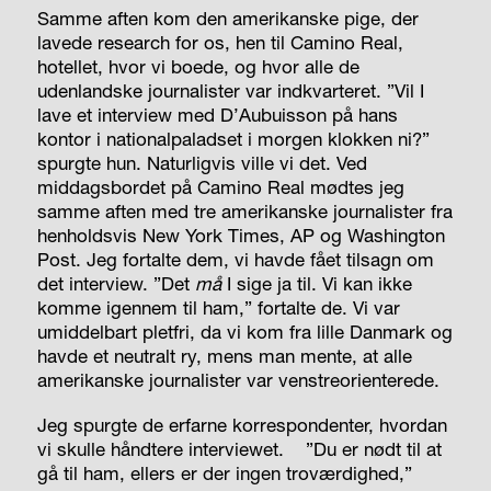
Samme aften kom den amerikanske pige, der
lavede research for os, hen til Camino Real,
hotellet, hvor vi boede, og hvor alle de
udenlandske journalister var indkvarteret. ”Vil I
lave et interview med D’Aubuisson på hans
kontor i national­paladset i morgen klokken ni?”
spurgte hun. Naturligvis ville vi det. Ved
middagsbordet på Camino Real mødtes jeg
samme aften med tre amerikanske journalister fra
henholdsvis New York Times, AP og Washing­ton
Post. Jeg fortalte dem, vi havde fået tilsagn om
det interview. ”Det
må
I sige ja til. Vi kan ikke
komme igennem til ham,” fortalte de. Vi var
umiddelbart pletfri, da vi kom fra lille Danmark og
havde et neutralt ry, mens man mente, at alle
amerikanske journalister var venstreorienterede.
Jeg spurgte de erfarne korrespondenter, hvordan
vi skulle håndtere interviewet.
”Du er nødt til at
gå til ham, ellers er der ingen troværdighed,”