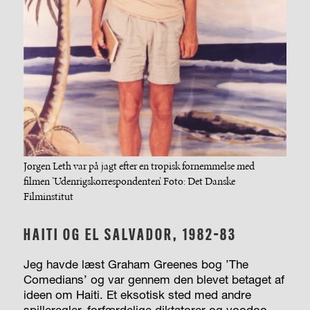
Jørgen Leth var på jagt efter en tropisk fornemmelse med
filmen ’Udenrigskorrespondenten’. Foto: Det Danske
Filminstitut
HAITI OG EL SALVADOR, 1982-83
Jeg havde læst Graham Greenes bog ’The
Comedians’ og var gennem den blevet betaget af
ideen om Haiti. Et eksotisk sted med andre
spilleregler, forfærdelige diktatorer og voodoo.