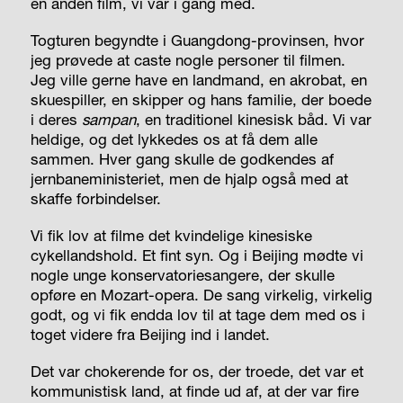
en anden film, vi var i gang med.
Togturen begyndte i Guangdong-provinsen, hvor
jeg prøvede at caste nogle personer til filmen.
Jeg ville gerne have en landmand, en akrobat, en
skuespiller, en skipper og hans familie, der boede
i deres
sampan
, en traditionel kinesisk båd. Vi var
heldige, og det lykkedes os at få dem alle
sammen. Hver gang skulle de godkendes af
jernbaneministeriet, men de hjalp også med at
skaffe forbindelser.
Vi fik lov at filme det kvindelige kinesiske
cykellandshold. Et fint syn. Og i Beijing mødte vi
nogle unge konservatoriesangere, der skulle
opføre en Mozart-opera. De sang virkelig, virkelig
godt, og vi fik endda lov til at tage dem med os i
toget videre fra Beijing ind i landet.
Det var chokerende for os, der troede, det var et
kommunistisk land, at finde ud af, at der var fire