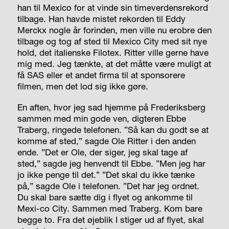
han til Mexico for at vinde sin timeverdensrekord
tilbage. Han havde mistet rekorden til Eddy
Merckx nogle år forinden, men ville nu erobre den
tilbage og tog af sted til Mexico City med sit nye
hold, det italienske Filotex. Ritter ville gerne have
mig med. Jeg tænkte, at det måtte være muligt at
få SAS eller et andet firma til at sponsorere
filmen, men det lod sig ikke gøre.
En aften, hvor jeg sad hjemme på Frederiksberg
sammen med min gode ven, digteren Ebbe
Traberg, ringede telefonen. ”Så kan du godt se at
komme af sted,” sagde Ole Ritter i den anden
ende. ”Det er Ole, der siger, jeg skal tage af
sted,” sagde jeg henvendt til Ebbe. ”Men jeg har
jo ikke penge til det.” ”Det skal du ikke tænke
på,” sagde Ole i telefonen. ”Det har jeg ordnet.
Du skal bare sætte dig i flyet og ankomme til
Mexi-co City. Sammen med Traberg. Kom bare
begge to. Fra det øjeblik I stiger ud af flyet, skal