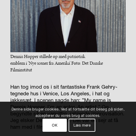
Dennis Hopper stillede op med patriotisk
emblem i ’Nye scener fra Amerika’. Foto: Det Danske
Filminstitut
Han tog imod os i sit fantastiske Frank Gehry-
tegnede hus i Venice, Los Angeles, i hat og
jakkesæt. I scenen sagde han: ”My name is
Dennis Hopper. I’m an actor. An artist.” Og
Denne side bruger cookies. Ved at fortsætte dit besøg på siden,
begyndte så en vanvittig, rablende improvisation.
accepterer du vores brug af cookies.
Jeg elsker Dennis Hopper. Det var en sejr at få
OK
Læs mere
ham med i filmen.