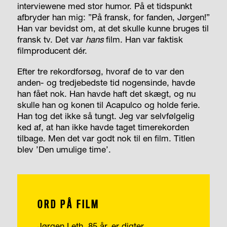
interviewene med stor humor. På et tidspunkt
afbryder han mig: ”På fransk, for fanden, Jørgen!”
Han var bevidst om, at det skulle kunne bruges til
fransk tv. Det var
hans
film. Han var faktisk
filmproducent dér.
Efter tre rekordforsøg, hvoraf de to var den
anden- og tredjebedste tid nogensinde, havde
han fået nok. Han havde haft det skægt, og nu
skulle han og konen til Acapulco og holde ferie.
Han tog det ikke så tungt. Jeg var selvfølgelig
ked af, at han ikke havde taget timerekorden
tilbage. Men det var godt nok til en film. Titlen
blev ’Den umulige time’.
ORD PÅ FILM
Jørgen Leth, 85 år, er digter,