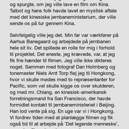
og spurgte, om jeg ville lave en film om Kina.
Talbot og hans folk havde lavet en mystisk aftale
med det kinesiske jernbaneministerium, der ville
sende os på tur gennem Kina.
Selvfølgelig ville jeg det. Min far var værkfører på
Aarhus Bane­gaard og arbejdede på jernbanen
hele sit liv. Det spillede en rolle for mig i forhold
til projektet. Det eneste, jeg krævede, var, at jeg
fik frie hænder til filmen. Jeg ville ikke dikteres
noget. Sammen med fotograf Dan Holmberg og
tonemester Niels Arnt Torp fløj jeg til Hongkong,
hvor vi skulle mødes med to repræsentanter for
Pacific, som vel skulle kigge os over skulderen,
og med mr. Chiang, en kinesisk-amerikansk
forretningsmand fra San Francisco, der havde
formidlet kontakt til jernbaneministeriet i Beijing.
Han lod vente på sig. En uge var vi i Hongkong.
Vi fordrev tiden med at planlægge filmen og fik
også tid til at arbejde på ’Det legende menneske’,