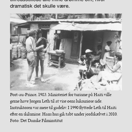
dramatisk det skulle være.
Port-au-Prince, 1983. Ministeriet for turisme på Haiti ville
gerne have Jørgen Leth til at vise øens luksuriøse side.
Instruktøren var mere til gadeliv. I 1990 flyttede Leth til Haiti
efter en skilsmisse. Hans hus gik tabt under jordskælvet i 2010.
Foto: Det Danske Filminstitut