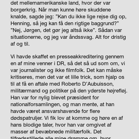
det mellemamerikanske land, hvor der var
borgerkrig. Når man kunne høre skuddene
knalde, sagde jeg: ”Kan du ikke lige rejse dig op,
Henning, så jeg kan få den rigtige baggrund?”
”Nej, Jørgen, det gør jeg altså ikke”. Sådan var
situationerne, og jeg var åndssvag. Alt for dristig
af og til.
Vi havde skaffet en presseakkreditering gennem
en af mine venner i DR, så det så ud som om, vi
var journalister og ikke filmfolk. Det kan måske
kritiseres, men det var et lille trick, som hjalp os
til at få en aftale med Roberto D’Aubuisson,
militærmand og politiker på den yderste højrefløj.
Han var for nylig blevet præsident for
nationalforsamlingen, og man mente, at han
havde været ansvarshavende for flere
dødspatruljer. Vi fik lov at komme og høre en af
hans blodige taler, hvor han var omgivet af
masser af bevæbnede militærfolk. Det
tilfredsstillede alle mine drømme om, hvor