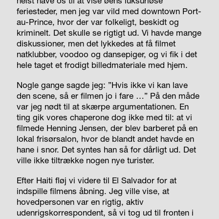
helst have os til at vise øens luksuriøse
feriesteder, men jeg var vild med downtown Port-
au-Prince, hvor der var folkeligt, beskidt og
kriminelt. Det skulle se rigtigt ud. Vi havde mange
diskussioner, men det lykkedes at få filmet
natklubber, voodoo og dansepiger, og vi fik i det
hele taget et frodigt billedmateriale med hjem.
Nogle gange sagde jeg: ”Hvis ikke vi kan lave
den scene, så er filmen jo i fare …” På den måde
var jeg nødt til at skærpe argumentationen. En
ting gik vores chaperone dog ikke med til: at vi
filmede Henning Jensen, der blev barberet på en
lokal frisørsalon, hvor de blandt andet havde en
hane i snor. Det syntes han så for dårligt ud. Det
ville ikke tiltrække nogen nye turister.
Efter Haiti fløj vi videre til El Salvador for at
indspille filmens åbning. Jeg ville vise, at
hovedpersonen var en rigtig, aktiv
udenrigskorrespondent, så vi tog ud til fronten i