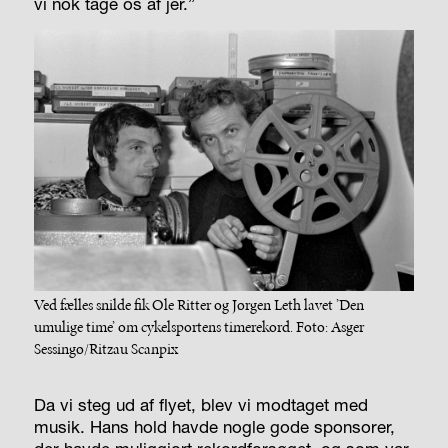
vi nok tage os af jer.”
Ved fælles snilde fik Ole Ritter og Jørgen Leth lavet ’Den
umulige time’ om cykelsportens timerekord. Foto: Asger
Sessingø/Ritzau Scanpix
Da vi steg ud af flyet, blev vi modtaget med
musik. Hans hold havde nogle gode sponsorer,