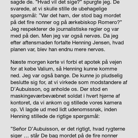
sagde de. ”Hvad vil det sige?” spurgte jeg. De
svarede, at vi skulle stille de ubehagelige
spørgsmål: ”Var det ham, der stod bag mordet
på det fire nonner og på ærkebiskop Romero?”
Jeg respekterer de journalistiske regler og var
med på den. Men jeg var også nervøs. Da jeg
efter aftensmaden fortalte Henning Jensen, hvad
planen var, blev han endnu mere nervøs.
Næste morgen kørte vi forbi et apotek på vejen
for at købe Valium, så Henning kunne komme
ned. Jeg var også bange. De kunne jo pludselig
beslutte sig for, at vi virkede som modstandere af
D’Aubuisson, og anholde os. Der stod en
maskingeværbevæbnet soldat i hvert hjørne af
kontoret, da vi ankom og stillede vores kamera
op. Vi lagde ud med lidt udenomssnak, inden
Henning stillede de rigtige spørgsmål:
”Señor D’Aubuisson, er det rigtigt, hvad rygterne
siger … står De bag mordet på de fire nonner