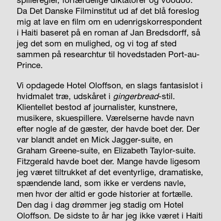
Da Det Danske Filminstitut ud af det blå foreslog
mig at lave en film om en udenrigskorrespondent
i Haiti baseret på en roman af Jan Bredsdorff, så
jeg det som en mulighed, og vi tog af sted
sammen på researchtur til hovedstaden Port-au-
Prince.
Vi opdagede Hotel Oloffson, en slags fantasislot i
hvidmalet træ, udskåret i
gingerbread
-stil.
Klientellet bestod af journalister, kunstnere,
musikere, skuespillere. Værelserne havde navn
efter nogle af de gæster, der havde boet der. Der
var blandt andet en Mick Jagger-suite, en
Graham Greene-suite, en Elizabeth Taylor-suite.
Fitzgerald havde boet der. Mange havde ligesom
jeg været tiltrukket af det eventyrlige, dramatiske,
spændende land, som ikke er verdens navle,
men hvor der altid er gode historier at fortælle.
Den dag i dag drømmer jeg stadig om Hotel
Oloffson. De sidste to år har jeg ikke været i Haiti