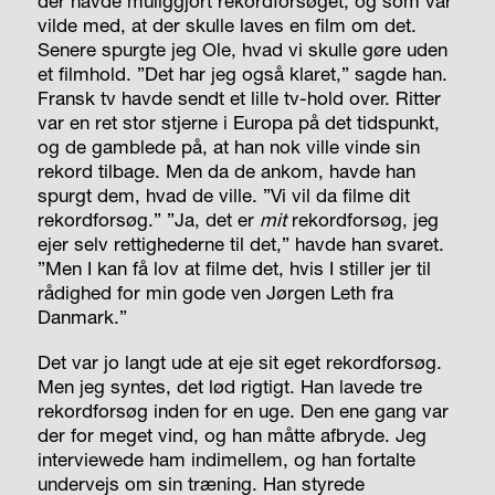
der havde muliggjort rekordforsøget, og som var
vilde med, at der skulle laves en film om det.
Senere spurgte jeg Ole, hvad vi skulle gøre uden
et filmhold. ”Det har jeg også klaret,” sagde han.
Fransk tv havde sendt et lille tv-hold over. Ritter
var en ret stor stjerne i Europa på det tidspunkt,
og de gamblede på, at han nok ville vinde sin
rekord tilbage. Men da de ankom, havde han
spurgt dem, hvad de ville. ”Vi vil da filme dit
rekordforsøg.” ”Ja, det er
mit
rekordforsøg, jeg
ejer selv rettighederne til det,” havde han svaret.
”Men I kan få lov at filme det, hvis I stiller jer til
rådighed for min gode ven Jørgen Leth fra
Danmark.”
Det var jo langt ude at eje sit eget rekordforsøg.
Men jeg syntes, det lød rigtigt. Han lavede tre
rekordforsøg inden for en uge. Den ene gang var
der for meget vind, og han måtte afbryde. Jeg
interviewede ham indimellem, og han fortalte
undervejs om sin træning. Han styrede