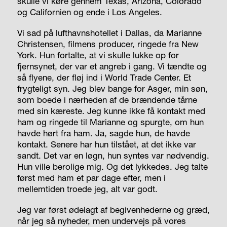
skulle vi køre gennem Texas, Arizona, Colorado
og Californien og ende i Los Angeles.
Vi sad på lufthavnshotellet i Dallas, da Marianne
Christensen, filmens producer, ringede fra New
York. Hun fortalte, at vi skulle lukke op for
fjernsynet, der var et angreb i gang. Vi tændte og
så flyene, der fløj ind i World Trade Center. Et
frygteligt syn. Jeg blev bange for Asger, min søn,
som boede i nærheden af de brændende tårne
med sin kæreste. Jeg kunne ikke få kontakt med
ham og ringede til Marianne og spurgte, om hun
havde hørt fra ham. Ja, sagde hun, de havde
kontakt. Senere har hun tilstået, at det ikke var
sandt. Det var en løgn, hun syntes var nødvendig.
Hun ville berolige mig. Og det lykkedes. Jeg talte
først med ham et par dage efter, men i
mellemtiden troede jeg, alt var godt.
Jeg var først ødelagt af begivenhederne og græd,
når jeg så nyheder, men undervejs på vores