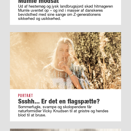
Mumle modsat
Ud af hestemøg og jysk landbrugsjord skød hitmageren
Mumle uventet op – og ind i masser af ­danskeres
bevidsthed med sine sange om ­Z-generationens
sikkerhed og usikkerhed.
PORTRÆT
Ssshh... Er det en flagspætte?
Sommerfugle, svampe og skolopendere får
naturformidler Vicky Knudsen til at gnistre og hendes
blod til at bruse.