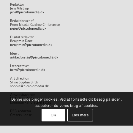
Redaktør
Jens Vilstrup
jens@piccolomedia.dk
Redaktionschef
Peter Nicolai Gudme Christensen
peter@piccolomedia.dk
Digital redaktør
Benjamin Dane
benjamin@piccolomedia.dk
Ideer:
artikelforslag@piccolomedia.dk
Læserbreve:
brev@piccolomedia.dk
Art direction
Stine Sophie Birch
sophie@piccolomedia.dk
Ansvarshavende
Niels-Otto Fisker,
Denne side bruger cookies. Ved at fortsætte dit besøg på siden,
kommunikationschef i DSB.
accepterer du vores brug af cookies.
DSB-redaktør
OK
Læs mere
Gregers Lohse