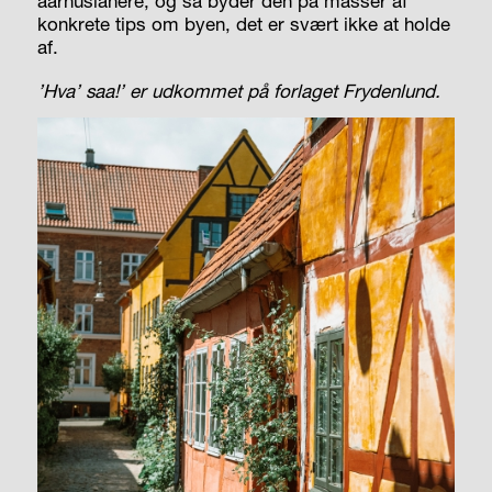
aarhusianere, og så byder den på masser af
konkrete tips om byen, det er svært ikke at holde
af.
’Hva’ saa!’ er udkommet på forlaget Frydenlund.