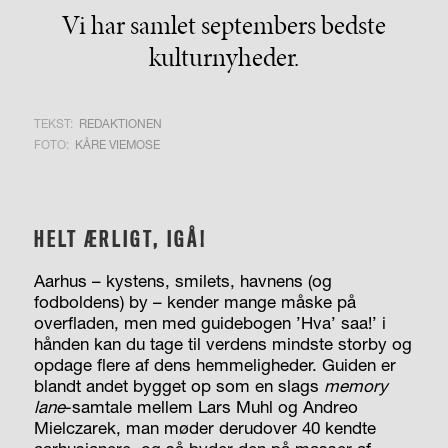
Vi har samlet septembers bedste
kulturnyheder.
TEKST:
REDAKTIONEN
FOTO:
KÅRE VIEMOSE
HELT ÆRLIGT, IGÅ!
Aarhus – kystens, smilets, havnens (og
fodboldens) by – kender mange måske på
overfladen, men med guidebogen ’Hva’ saa!’ i
hånden kan du tage til verdens mindste storby og
opdage flere af dens hemmeligheder. Guiden er
blandt andet bygget op som en slags
memory
lane
-samtale mellem Lars Muhl og Andreo
Mielczarek, man møder derudover 40 kendte