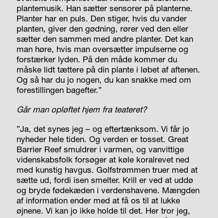
plantemusik. Han sætter sensorer på planterne.
Planter har en puls. Den stiger, hvis du vander
planten, giver den gødning, rører ved den eller
sætter den sammen med andre planter. Det kan
man høre, hvis man oversætter impulserne og
forstærker lyden. På den måde kommer du
måske lidt tættere på din plante i løbet af aftenen.
Og så har du jo nogen, du kan snakke med om
forestillingen bagefter.”
Går man opløftet hjem fra teateret?
”Ja, det synes jeg – og eftertænksom. Vi får jo
nyheder hele tiden. Og verden er tosset. Great
Barrier Reef smuldrer i varmen, og vanvittige
videnskabsfolk forsøger at køle koralrevet ned
med kunstig havgus. Golfstrømmen truer med at
sætte ud, fordi isen smelter. Krill er ved at uddø
og bryde fødekæden i verdenshavene. Mængden
af information ender med at få os til at lukke
øjnene. Vi kan jo ikke holde til det. Her tror jeg,