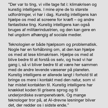
”Der var to ting, vi ville tage fat i: klimakrisen og
kunstig intelligens. I mine øjne de to største
udfordringer, vi har i dag. Kunstig intelligens kan
hjælpe os med at screene for kræft – og andre
fantastiske ting. Kunstig intelligens kan også
bruges af militærindustrien, og den kan gøre en
hel ungdom afhængig af sociale medier.
Teknologien er både hjælpsom og problematisk.
Nogle har en forhåbning om, at den kan hjælpe
os med at løse klimakrisen. Hjælpe os med at
blive bedre til at forstå os selv, og hvad vi har
gang i, så vi bliver bedre til at være her sammen
med de andre levende væsener på planeten.
Kunstig intelligens er allerede langt i forhold til at
bringe os mere i kontakt med den natur, som vi
har mistet kontakten til. Kunstig intelligens har
knækket koden til grisens sprog og til
underjordiske svampenetværk. Og mange
teknologer tror på, at AI-drevne løsninger bliver
det, der redder os i sidste ende.”