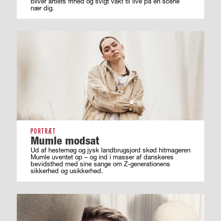
bliver årtiets frihed og svigt vakt til live på en scene
nær dig.
PORTRÆT
Mumle modsat
Ud af hestemøg og jysk landbrugsjord skød hitmageren
Mumle uventet op – og ind i masser af ­danskeres
bevidsthed med sine sange om ­Z-generationens
sikkerhed og usikkerhed.