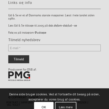
Links og info
Ud & Se er et af Danmarks største magasiner. Læst i hele landet siden
1980.
Læs Ud & Se tilbage til 2005 på
dsb.dk/om-dsb/ud--se
Følg os på instagram
@udogse
Tilmeld nyhedsbrev
Produceret for DSB af:
Denne side bruger cookies. Ved at fortsætte dit besøg på siden,
© COPYRIGHT - UD&SE
accepterer du vores brug af cookies.
PORTRÆT
SAMFUND
KULTUR
LIVSSTIL
DESTINATION
REJSER
TAG TOGET
OK
Læs mere