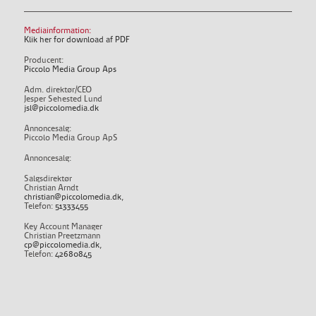
Mediainformation:
Klik her for download af PDF
Producent:
Piccolo Media Group Aps
Adm. direktør/CEO
Jesper Sehested Lund
jsl@piccolomedia.dk
Annoncesalg:
Piccolo Media Group ApS
Annoncesalg:
Salgsdirektør
Christian Arndt
christian@piccolomedia.dk
,
Telefon:
51333455
Key Account Manager
Christian Preetzmann
cp@piccolomedia.dk
,
Telefon:
42680845