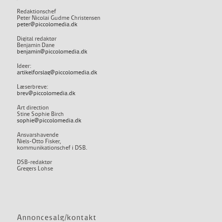
Redaktionschef
Peter Nicolai Gudme Christensen
peter@piccolomedia.dk
Digital redaktør
Benjamin Dane
benjamin@piccolomedia.dk
Ideer:
artikelforslag@piccolomedia.dk
Læserbreve:
brev@piccolomedia.dk
Art direction
Stine Sophie Birch
sophie@piccolomedia.dk
Ansvarshavende
Niels-Otto Fisker,
kommunikationschef i DSB.
DSB-redaktør
Gregers Lohse
Annoncesalg/kontakt