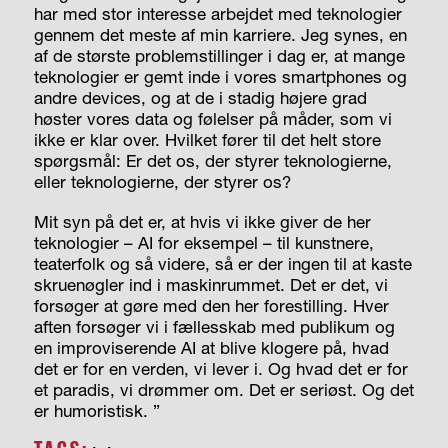
har med stor interesse arbejdet med teknologier
gennem det meste af min karriere. Jeg synes, en
af de største problemstillinger i dag er, at mange
teknologier er gemt inde i vores smartphones og
andre
devices
, og at de i stadig højere grad
høster vores data og følelser på måder, som vi
ikke er klar over. Hvilket fører til det helt store
spørgsmål: Er det os, der styrer teknologierne,
eller teknologierne, der styrer os?
Mit syn på det er, at hvis vi ikke giver de her
teknologier – AI for eksempel – til kunstnere,
teaterfolk og så videre, så er der ingen til at kaste
skruenøgler ind i maskinrummet. Det er det, vi
forsøger at gøre med den her forestilling. Hver
aften forsøger vi i fællesskab med publikum og
en improviserende AI at blive klogere på, hvad
det er for en verden, vi lever i. Og hvad det er for
et paradis, vi drømmer om. Det er seriøst. Og det
er humoristisk. ”