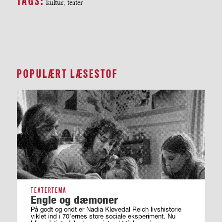
TAGS:
kultur
,
teater
POPULÆRT LÆSESTOF
TEATERTEMA
Engle og dæmoner
På godt og ondt er Nadia Kløvedal Reich livshistorie
viklet ind i 70’ernes store sociale eksperiment. Nu