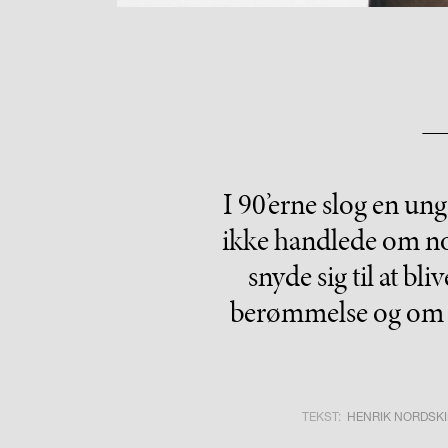
I 90’erne slog en ung
ikke handlede om n
snyde sig til at b
berømmelse og om ve
TEKST:
HENRIK NORDSKI