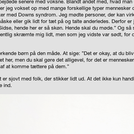
rbejdede senere med voksne. Blandt andet med, hvad man 
er jeg vokset op med mange forskellige typer mennesker 
r med Downs syndrom. Jeg mødte personer, der kan virke
ske eller gik lidt for tæt på og talte anderledes. Derfor er 
idse, hende her er
så
skøn. Hende skal du møde.” Og så 
tlig skræmte mig lidt, men som jeg vidste var sødt, for 
nerkende børn på den måde. At sige: ”Det er okay, at du bliv
det her, men du skal gøre det alligevel, for det er menneske
d af at komme tættere på dem.”
t er sjovt med folk, der stikker lidt ud. At det ikke kun han
e ind.