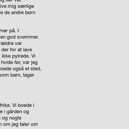
 give mig særlige
 se de andre børn
mer på. I
v en god svømmer.
rældre var
der for at lave
ikke pylrede. Vi
hvide før, var jeg
boede også et sted,
 som barn, tager
frika. Vi boede i
e i gården og
t og nogle
om om jeg taler om