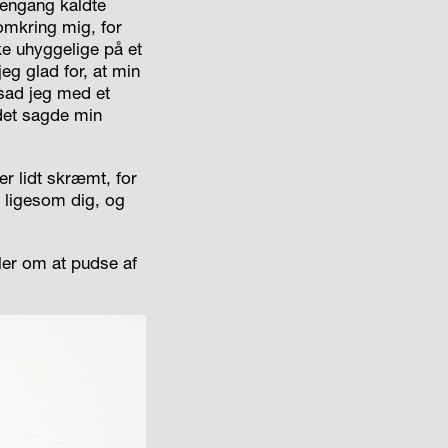
engang kaldte
omkring mig, for
 uhyggelige på et
jeg glad for, at min
sad jeg med et
det sagde min
er lidt skræmt, for
r ligesom dig, og
dler om at pudse af