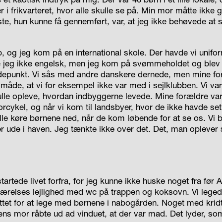
er i frikvarteret, hvor alle skulle se på. Min mor måtte ikke
este, hun kunne få gennemført, var, at jeg ikke behøvede at
p, og jeg kom på en international skole. Der havde vi unifor
 jeg ikke engelsk, men jeg kom på svømmeholdet og ble
depunkt. Vi sås med andre danskere dernede, men mine fo
 måde, at vi for eksempel ikke var med i sejlklubben. Vi var 
lle opleve, hvordan indbyggerne levede. Mine forældre var 
rcykel, og når vi kom til landsbyer, hvor de ikke havde set 
ulle køre børnene ned, når de kom løbende for at se os. Vi 
er ude i haven. Jeg tænkte ikke over det. Det, man oplever
artede livet forfra, for jeg kunne ikke huske noget fra før A
ærelses lejlighed med wc på trappen og koksovn. Vi leged
ittet for at lege med børnene i nabogården. Noget med krid
 ens mor råbte ud ad vinduet, at der var mad. Det lyder, s