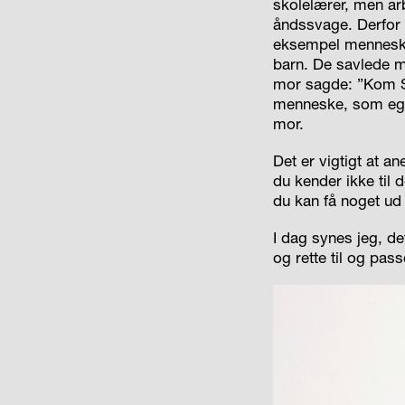
skolelærer, men a
åndssvage. Derfor 
eksempel menneske
barn. De savlede må
mor sagde: ”Kom S
menneske, som egen
mor.
Det er vigtigt at a
du kender ikke til 
du kan få noget u
I dag synes jeg, de
og rette til og pass