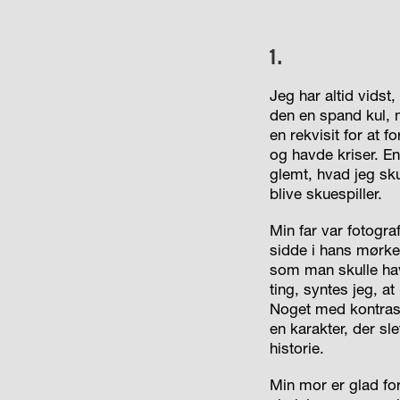
1.
Jeg har altid vidst,
den en spand kul, n
en rekvisit for at f
og havde kriser. En
glemt, hvad jeg sku
blive skuespiller.
Min far var fotograf
sidde i hans mørke
som man skulle hav
ting, syntes jeg, a
Noget med kontrast
en karakter, der s
historie.
Min mor er glad fo