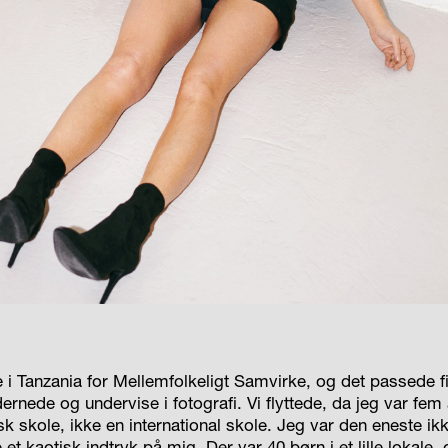
 i Tanzania for Mellemfolkeligt Samvirke, og det passede fi
ernede og undervise i fotografi. Vi flyttede, da jeg var fem 
nsk skole, ikke en international skole. Jeg var den eneste ik
et kaotisk indtryk på mig. Der var 40 børn i et lille lokale,