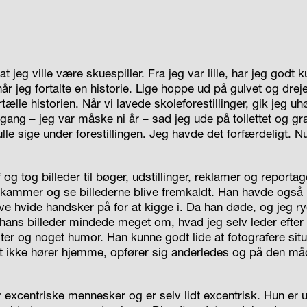
 at jeg ville være skuespiller. Fra jeg var lille, har jeg godt k
år jeg fortalte en historie. Lige hoppe ud på gulvet og dreje
ortælle historien. Når vi lavede skoleforestillinger, gik jeg u
gang – jeg var måske ni år – sad jeg ude på toilettet og gr
lle sige under forestillingen. Jeg havde det forfærdeligt. N
 og tog billeder til bøger, udstillinger, reklamer og reporta
kammer og se billederne blive fremkaldt. Han havde også 
e hvide handsker på for at kigge i. Da han døde, og jeg r
t hans billeder mindede meget om, hvad jeg selv leder efter
er og noget humor. Han kunne godt lide at fotografere situa
let ikke hører hjemme, opfører sig anderledes og på den må
r excentriske mennesker og er selv lidt excentrisk. Hun er