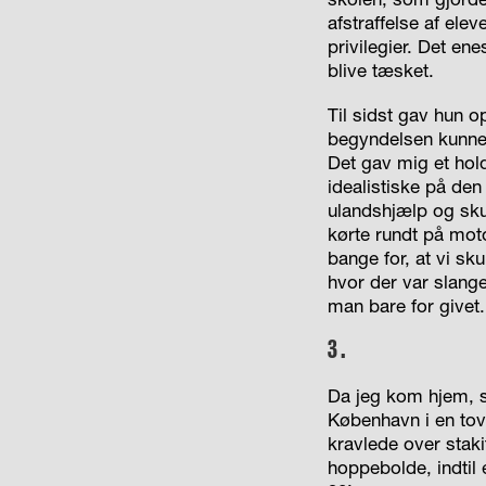
afstraffelse af elev
privilegier. Det en
blive tæsket.
Til sidst gav hun o
begyndelsen kunne
Det gav mig et hol
idealistiske på den
ulandshjælp og sku
kørte rundt på moto
bange for, at vi sk
hvor der var slang
man bare for givet.
3.
Da jeg kom hjem, st
København i en tov
kravlede over stak
hoppebolde, indtil