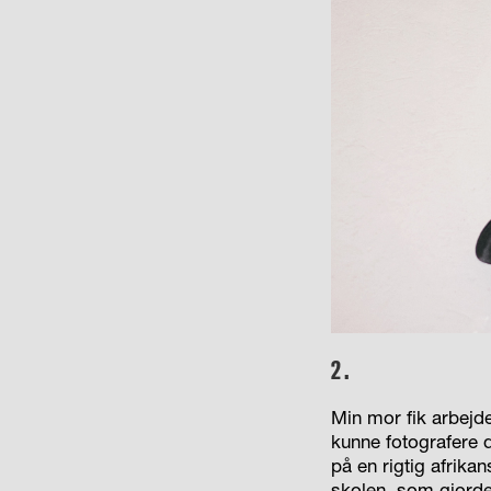
2.
Min mor fik arbejde
kunne fotografere d
på en rigtig afrika
skolen, som gjorde 