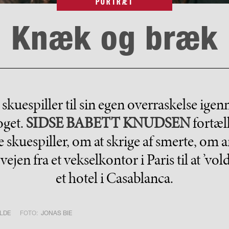
PORTRÆT
Knæk og bræk
 skuespiller til sin egen overraskelse ig
oget.
SIDSE BABETT KNUDSEN
fortæll
live skuespiller, om at skrige af smerte, o
jen fra et vekselkontor i Paris til at ’vo
et hotel i Casablanca.
LDE
FOTO:
JONAS BIE