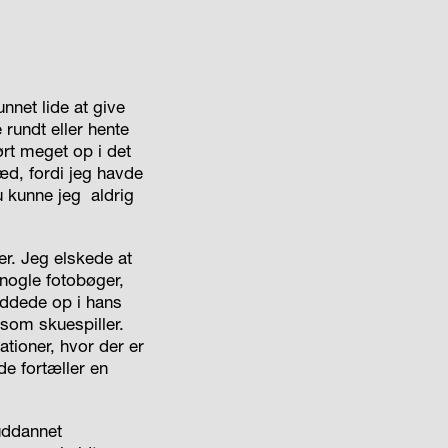
unnet lide at give
 rundt eller hente
hørt meget op i det
æd, fordi jeg havde
u kunne jeg
aldrig
ger. Jeg elskede at
nogle fotobøger,
yddede op i hans
 som skuespiller.
tioner, hvor der er
de fortæller en
 uddannet