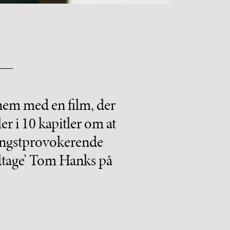
ennem med en film, der
er i 10 kapitler om at
m angstprovokerende
ldtage’ Tom Hanks på