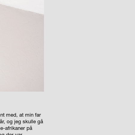
nt med, at min far
år, og jeg skulle gå
ke-afrikaner på
 og der var