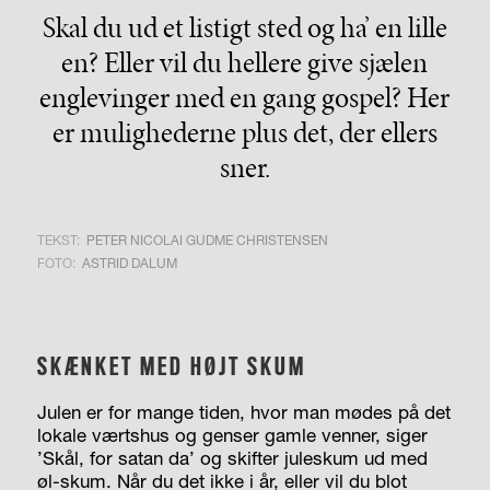
Skal du ud et listigt sted og ha’ en lille
en? Eller vil du hellere give sjælen
englevinger med en gang gospel? Her
er mulighederne plus det, der ellers
sner.
TEKST:
PETER NICOLAI GUDME CHRISTENSEN
FOTO:
ASTRID DALUM
SKÆNKET MED HØJT SKUM
Julen er for mange tiden, hvor man mødes på det
lokale værtshus og genser gamle venner, siger
’Skål, for satan da’ og skifter juleskum ud med
øl-skum. Når du det ikke i år, eller vil du blot