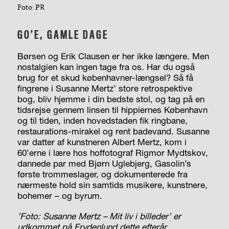
Foto: PR
GO’E, GAMLE DAGE
Børsen og Erik Clausen er her ikke længere. Men
nostalgien kan ingen tage fra os. Har du også
brug for et skud københavner-længsel? Så få
fingrene i Susanne Mertz’ store retrospektive
bog, bliv hjemme i din bedste stol, og tag på en
tidsrejse gennem linsen til hippiernes København
og til tiden, inden hovedstaden fik ringbane,
restaurations-mirakel og rent badevand. Susanne
var datter af kunstneren Albert Mertz, kom i
60’erne i lære hos hoffotograf Rigmor Mydtskov,
dannede par med Bjørn Uglebjerg, Gasolin’s
første trommeslager, og dokumenterede fra
nærmeste hold sin samtids musikere, kunstnere,
bohemer – og byrum.
’Foto: Susanne Mertz – Mit liv i billeder’ er
udkommet på Frydenlund dette efterår.