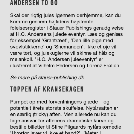
ANDERSEN TO GO
Skal der rigtig jules igennem derhjemme, kan du
komme gennem højtidens højstemte
følelsesregister i Stauer Publishings genudgivelse
af H.C. Andersens julede eventyr. Læs og genlæs
for eksempel ’Grantræet’, ’Den lille pige med
svovlstikkerne’ og ’Snemanden’. Ikke et øje vil
være tørt, og julekuglerne vil skinne af håb og
melankoli. ’H.C. Andersen juleeventyr’ er
illustreret af Vilhelm Pedersen og Lorenz Frølich.
Se mere på stauer-publishing.dk
TOPPEN AF KRANSEKAGEN
Pumpet op med forventningens glæde – og
potentielt årets største skuffelse. Nytårsaften er
en særlig (tricky) aften. Men allerede nu kan du
tage ansvar for aftenens dramatiske kurve og
bestille billetter til Stine Pilgaards nytårskomedie
’Hvorfor laver vi ikke et band?’. ’Meter i