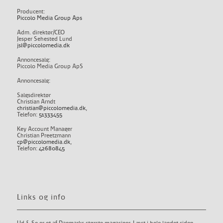
Producent:
Piccolo Media Group Aps
Adm. direktør/CEO
Jesper Sehested Lund
jsl@piccolomedia.dk
Annoncesalg:
Piccolo Media Group ApS
Annoncesalg:
Salgsdirektør
Christian Arndt
christian@piccolomedia.dk
,
Telefon:
51333455
Key Account Manager
Christian Preetzmann
cp@piccolomedia.dk
,
Telefon:
42680845
Links og info