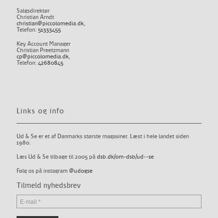
Salgsdirektør
Christian Arndt
christian@piccolomedia.dk
,
Telefon:
51333455
Key Account Manager
Christian Preetzmann
cp@piccolomedia.dk
,
Telefon:
42680845
Links og info
Ud & Se er et af Danmarks største magasiner. Læst i hele landet siden
1980.
Læs Ud & Se tilbage til 2005 på
dsb.dk/om-dsb/ud--se
Følg os på instagram
@udogse
Tilmeld nyhedsbrev