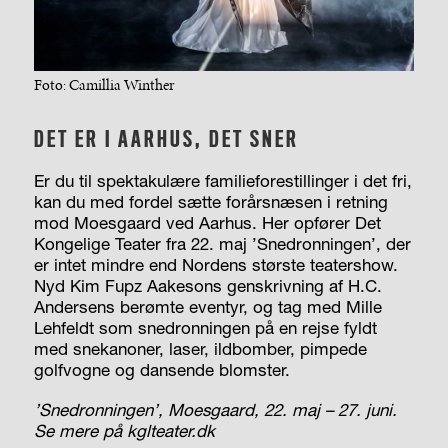
Foto: Camillia Winther
DET ER I AARHUS, DET SNER
Er du til spektakulære familieforestillinger i det fri,
kan du med fordel sætte forårsnæsen i retning
mod Moesgaard ved Aarhus. Her opfører Det
Kongelige Teater fra 22. maj ’Snedronningen’, der
er intet mindre end Nordens største teatershow.
Nyd Kim Fupz Aakesons genskrivning af H.C.
Andersens berømte eventyr, og tag med Mille
Lehfeldt som snedronningen på en rejse fyldt
med snekanoner, laser, ildbomber, pimpede
golfvogne og dansende blomster.
’Snedronningen’, Moesgaard, 22. maj – 27. juni.
Se mere på kglteater.dk