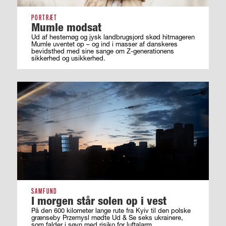
PORTRÆT
Mumle modsat
Ud af hestemøg og jysk landbrugsjord skød hitmageren
Mumle uventet op – og ind i masser af ­danskeres
bevidsthed med sine sange om ­Z-generationens
sikkerhed og usikkerhed.
SAMFUND
I morgen står solen op i vest
På den 600 kilometer lange rute fra Kyiv til den polske
grænseby Przemysl mødte Ud & Se seks ukrainere,
som falder i søvn med risiko for luftalarm.