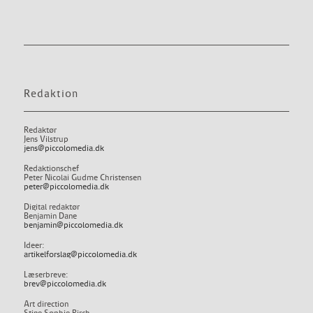
Redaktion
Redaktør
Jens Vilstrup
jens@piccolomedia.dk
Redaktionschef
Peter Nicolai Gudme Christensen
peter@piccolomedia.dk
Digital redaktør
Benjamin Dane
benjamin@piccolomedia.dk
Ideer:
artikelforslag@piccolomedia.dk
Læserbreve:
brev@piccolomedia.dk
Art direction