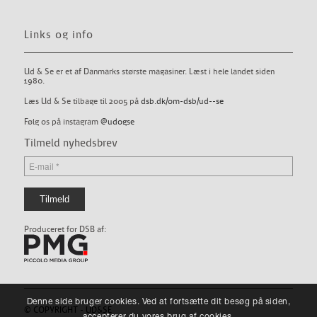
Links og info
Ud & Se er et af Danmarks største magasiner. Læst i hele landet siden
1980.
Læs Ud & Se tilbage til 2005 på
dsb.dk/om-dsb/ud--se
Følg os på instagram
@udogse
Tilmeld nyhedsbrev
Produceret for DSB af:
Denne side bruger cookies. Ved at fortsætte dit besøg på siden,
© COPYRIGHT - UD&SE
accepterer du vores brug af cookies.