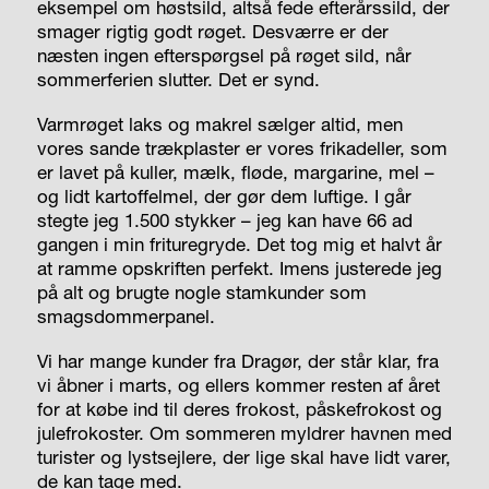
eksempel om høstsild, altså fede efterårssild, der
smager rigtig godt røget. Desværre er der
næsten ingen efterspørgsel på røget sild, når
sommerferien slutter. Det er synd.
Varmrøget laks og makrel sælger altid, men
vores sande trækplaster er vores frikadeller, som
er lavet på kuller, mælk, fløde, margarine, mel –
og lidt kartoffelmel, der gør dem luftige. I går
stegte jeg 1.500 stykker – jeg kan have 66 ad
gangen i min frituregryde. Det tog mig et halvt år
at ramme opskriften perfekt. Imens justerede jeg
på alt og brugte nogle stamkunder som
smagsdommerpanel.
Vi har mange kunder fra Dragør, der står klar, fra
vi åbner i marts, og ellers kommer resten af året
for at købe ind til deres frokost, påskefrokost og
julefrokoster. Om sommeren myldrer havnen med
turister og lystsejlere, der lige skal have lidt varer,
de kan tage med.