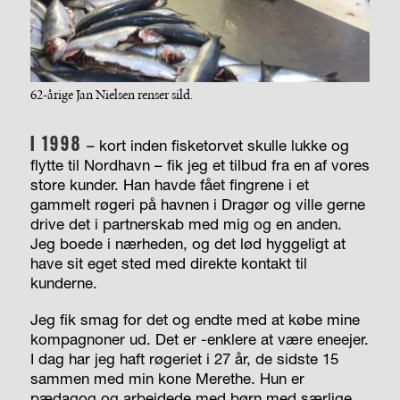
62-årige Jan Nielsen renser sild.
I 1998
– kort inden fisketorvet skulle lukke og
flytte til Nordhavn – fik jeg et tilbud fra en af vores
store kunder. Han havde fået fingrene i et
gammelt røgeri på havnen i Dragør og ville gerne
drive det i partnerskab med mig og en anden.
Jeg boede i nærheden, og det lød hyggeligt at
have sit eget sted med direkte kontakt til
kunderne.
Jeg fik smag for det og endte med at købe mine
kompagnoner ud. Det er -enklere at være eneejer.
I dag har jeg haft røgeriet i 27 år, de sidste 15
sammen med min kone Merethe. Hun er
pædagog og arbejdede med børn med særlige