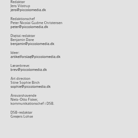
Redaktør
Jens Vilstrup
jens@piccolomedia.dk
Redaktionschef
Peter Nicolai Gudme Christensen
peter@piccolomedia.dk
Digital redaktør
Benjamin Dane
benjamin@piccolomedia.dk
Ideer:
artikelforslag@piccolomedia.dk
Læserbreve:
brev@piccolomedia.dk
Art direction
Stine Sophie Birch
sophie@piccolomedia.dk
Ansvarshavende
Niels-Otto Fisker,
kommunikationschef i DSB.
DSB-redaktør
Gregers Lohse