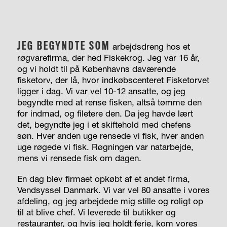
JEG BEGYNDTE SOM
arbejdsdreng hos et
røgvarefirma, der hed Fiskekrog. Jeg var 16 år,
og vi holdt til på Københavns daværende
fisketorv, der lå, hvor indkøbscenteret Fisketorvet
ligger i dag. Vi var vel 10-12 ansatte, og jeg
begyndte med at rense fisken, altså tømme den
for indmad, og filetere den. Da jeg havde lært
det, begyndte jeg i et skiftehold med chefens
søn. Hver anden uge rensede vi fisk, hver anden
uge røgede vi fisk. Røgningen var natarbejde,
mens vi rensede fisk om dagen.
En dag blev firmaet opkøbt af et andet firma,
Vendsyssel Danmark. Vi var vel 80 ansatte i vores
afdeling, og jeg arbejdede mig stille og roligt op
til at blive chef. Vi leverede til butikker og
restauranter, og hvis jeg holdt ferie, kom vores