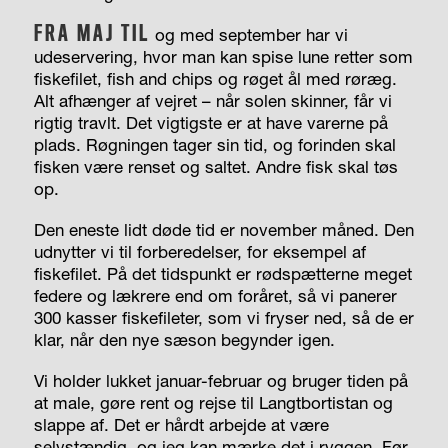
FRA MAJ TIL
og med september har vi
udeservering, hvor man kan spise lune retter som
fiskefilet, fish and chips og røget ål med røræg.
Alt afhænger af vejret – når solen skinner, får vi
rigtig travlt. Det vigtigste er at have varerne på
plads. Røgningen tager sin tid, og forinden skal
fisken være renset og saltet. Andre fisk skal tøs
op.
Den eneste lidt døde tid er november måned. Den
udnytter vi til forberedelser, for eksempel af
fiskefilet. På det tidspunkt er rødspætterne meget
federe og lækrere end om foråret, så vi panerer
300 kasser fiskefileter, som vi fryser ned, så de er
klar, når den nye sæson begynder igen.
Vi holder lukket januar-februar og bruger tiden på
at male, gøre rent og rejse til Langtbortistan og
slappe af. Det er hårdt arbejde at være
selvstændig, og jeg kan mærke det i ryggen. Før