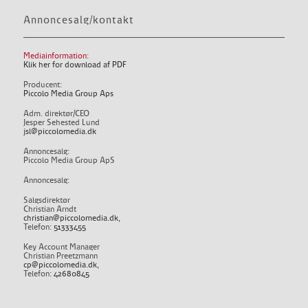
Annoncesalg/kontakt
Mediainformation:
Klik her for download af PDF
Producent:
Piccolo Media Group Aps
Adm. direktør/CEO
Jesper Sehested Lund
jsl@piccolomedia.dk
Annoncesalg:
Piccolo Media Group ApS
Annoncesalg:
Salgsdirektør
Christian Arndt
christian@piccolomedia.dk
,
Telefon:
51333455
Key Account Manager
Christian Preetzmann
cp@piccolomedia.dk
,
Telefon:
42680845