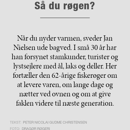
Så du røgen?
Når du nyder varmen, sveder Jan
Nielsen ude bagved. I små 30 år har
han forsynet stamkunder, turister og
lystsejlere med ål, laks og deller. Her
fortæller den 62-årige fiskerøger om
at levere varen, om lange dage og
nætter ved ovnen og om at give
faklen videre til næste generation.
TEKST:
PETER NICOLAI GUDME CHRISTENSEN
FOTO:
DRAGØR RØGERI