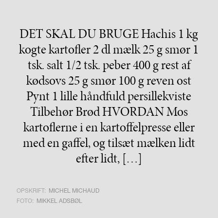
DET SKAL DU BRUGE Hachis 1 kg
kogte kartofler 2 dl mælk 25 g smør 1
tsk. salt 1/2 tsk. peber 400 g rest af
kødsovs 25 g smør 100 g reven ost
Pynt 1 lille håndfuld persillekviste
Tilbehør Brød HVORDAN Mos
kartoflerne i en kartoffelpresse eller
med en gaffel, og tilsæt mælken lidt
efter lidt, […]
OPSKRIFT:
MICHEL MICHAUD
FOTO:
MIKKEL ADSBØL