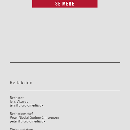
SE MERE
Redaktion
Redaktør
Jens Vilstrup
jens@piccolomedia.dk
Redaktionschef
Peter Nicolai Gudme Christensen
peter@piccolomedia.dk
Digital redaktør