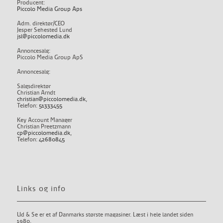
Producent:
Piccolo Media Group Aps
Adm. direktør/CEO
Jesper Sehested Lund
jsl@piccolomedia.dk
Annoncesalg:
Piccolo Media Group ApS
Annoncesalg:
Salgsdirektør
Christian Arndt
christian@piccolomedia.dk
,
Telefon:
51333455
Key Account Manager
Christian Preetzmann
cp@piccolomedia.dk
,
Telefon:
42680845
Links og info
Ud & Se er et af Danmarks største magasiner. Læst i hele landet siden
1980.