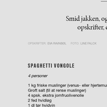
Smid jakken, og 
opskrifter,
OPSKRIFTER:
EVA RAVNBØL
FOTO:
LINE FALCK
SPAGHETTI VONGOLE
4 personer
1 kg friske muslinger (venus- eller hjertemu
Groft salt (til at rense muslinger)
4 spsk. ekstra jomfruolivenolie
2 fed hvidløg
1 dl tør hvidvin