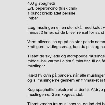
400 g spaghetti
Evt. peperoncino (frisk chili)
1 bundt bredbladet persille
Peber
Læg muslingerne i en stor skål med koldt va
mindst 2 timer, så de bliver renset for san
Varm olivenolien op på en stor pande samm
kraftigere hvidløgssmag, kan du pille og ha
Tilsæt de skyllede og afdryppede muslinge
middel-høj varme i cirka 5 minutter, til de å
muslinger.
Hæld hvidvin på panden, når alle muslinger
og si muslingerne gennem en finmasket si f
Kog spaghettien ekstremt al dente. Afdr
muslingerne. Gem kogevandet.
Tilsæt væden fra muslingerne, og lad det h