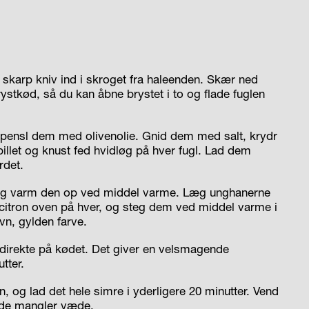
karp kniv ind i skroget fra haleenden. Skær ned
tkød, så du kan åbne brystet i to og flade fuglen
pensl dem med olivenolie. Gnid dem med salt, krydr
illet og knust fed hvidløg på hver fugl. Lad dem
rdet.
, og varm den op ved middel varme. Læg unghanerne
itron oven på hver, og steg dem ved middel varme i
ævn, gylden farve.
direkte på kødet. Det giver en velsmagende
tter.
, og lad det hele simre i yderligere 20 minutter. Vend
s de mangler væde.