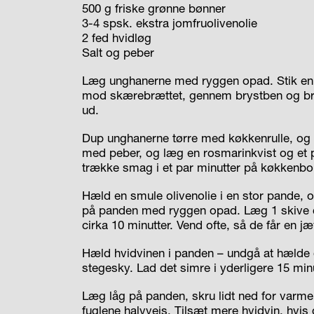
500 g friske grønne bønner
3-4 spsk. ekstra jomfruolivenolie
2 fed hvidløg
Salt og peber
Læg unghanerne med ryggen opad. Stik en s
mod skærebrættet, gennem brystben og brys
ud.
Dup unghanerne tørre med køkkenrulle, og 
med peber, og læg en rosmarinkvist og et p
trække smag i et par minutter på køkkenbo
Hæld en smule olivenolie i en stor pande
på panden med ryggen opad. Læg 1 skive c
cirka 10 minutter. Vend ofte, så de får en j
Hæld hvidvinen i panden – undgå at hælde 
stegesky. Lad det simre i yderligere 15 minu
Læg låg på panden, skru lidt ned for varmen
fuglene halvvejs. Tilsæt mere hvidvin, hvi