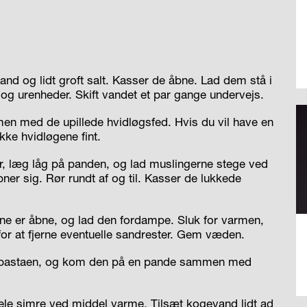
nd og lidt groft salt. Kasser de åbne. Lad dem stå i
d og urenheder. Skift vandet et par gange undervejs.
en med de upillede hvidløgsfed. Hvis du vil have en
kke hvidløgene fint.
r, læg låg på panden, og lad muslingerne stege ved
bner sig. Rør rundt af og til. Kasser de lukkede
ne er åbne, og lad den fordampe. Sluk for varmen,
or at fjerne eventuelle sandrester. Gem væden.
yp pastaen, og kom den på en pande sammen med
ele simre ved middel varme. Tilsæt kogevand lidt ad