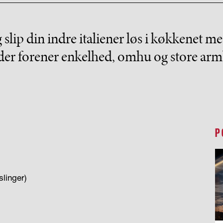
slip din indre italiener løs i køkkenet me
 der forener enkelhed, omhu og store ar
P
slinger)