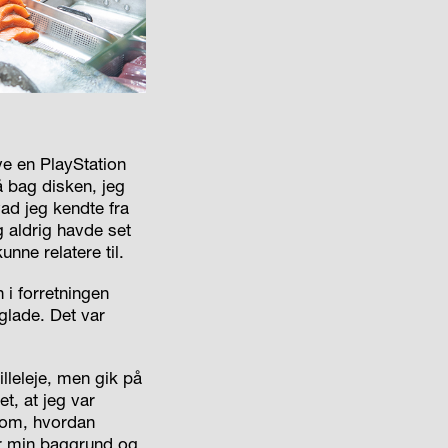
e en PlayStation
å bag disken, jeg
ad jeg kendte fra
g aldrig havde set
unne relatere til.
 i forretningen
glade. Det var
lleleje, men gik på
et, at jeg var
e om, hvordan
for min baggrund og