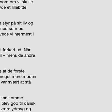
, som om vi skulle
e et lillebitte
styr på sit liv og
remmed som os
evede vi nærmest i
t forkert ud. Når
til – mens de andre
 af de første
ig meget mere moden
var svært at stå
du kan komme
 blev god til dansk
at være ydmyg og