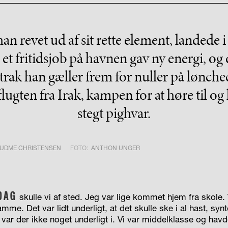
n revet ud af sit rette element, landede i G
et fritidsjob på havnen gav ny energi, og 
etrak han gæller frem for nuller på lønche
ugten fra Irak, kampen for at høre til og
stegt pighvar.
GUDME CHRISTENSEN
FOTO:
ANTHON UNGER
DAG
skulle vi af sted. Jeg var lige kommet hjem fra skole. Vi
me. Det var lidt underligt, at det skulle ske i al hast, syn
 var der ikke noget underligt i. Vi var middelklasse og havde