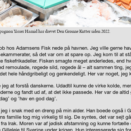
pagnon Yasser Hamid har drevet Den Grønne Kutter siden 2022.
job hos Adamsens Fisk nede på havnen. Jeg ville gerne hav
ekammerater, så det var om at spare op. Jeg kom til at st
te fiskefrikadeller. Fisken smagte meget anderledes, end hv
med remoulade, røgede sild, røgede ål – alt sammen ting, je
s det hele håndgribeligt og genkendeligt. Her var noget, jeg k
e jeg at forstå danskerne. Udadtil kunne de virke kolde, men
erne og fandt ud af, at det ikke passede. Her var de altid 
dag’ og ’hav en god dag’.
t jeg i snak med en dreng på min alder. Han boede også i Gi
 familie tog mig virkelig til sig. De syntes, det var sejt gå
fra Irak. Moren var af jødisk afstamning og kunne fortæll
a Gilleleje til Sverige under krigen. Hun interesserede sig 