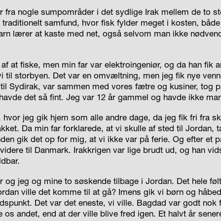
 fra nogle sumpområder i det sydlige Irak mellem de to sto
 traditionelt samfund, hvor fisk fylder meget i kosten, både b
arn lærer at kaste med net, også selvom man ikke nødvend
af at fiske, men min far var elektroingeniør, og da han fik 
vi til storbyen. Det var en omvæltning, men jeg fik nye venn
ge til Sydirak, var sammen med vores fætre og kusiner, tog 
g havde det så fint. Jeg var 12 år gammel og havde ikke m
, hvor jeg gik hjem som alle andre dage, da jeg fik fri fra sk
kket. Da min far forklarede, at vi skulle af sted til Jordan, 
nden gik det op for mig, at vi ikke var på ferie. Og efter et 
videre til Danmark. Irakkrigen var lige brudt ud, og han vid
ldbar.
 og jeg og mine to søskende tilbage i Jordan. Det hele følt
rdan ville det komme til at gå? Imens gik vi børn og håb
 tidspunkt. Det var det eneste, vi ville. Bagdad var godt nok 
e os andet, end at der ville blive fred igen. Et halvt år senere 