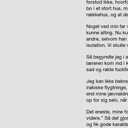
forstod ikke, hvorf
bo i et stort hus, m
rækkehus, og at de
Noget ved min far v
kunne alting. Nu k
andre, selvom han 
isolation. Vi skulle
Så begyndte jeg i e
læreren kom ind i k
sad og rakte fuckf
Jeg kan ikke bebrej
irakiske flygtning
end mine jævnaldr
op for sig selv, når
Det eneste, mine f
videre.” Så det gjo
og fik gode karakt