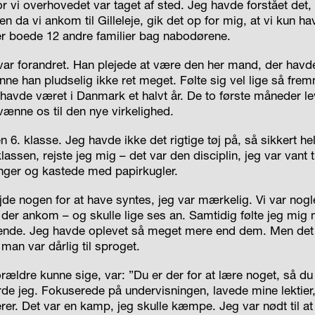
or vi overhovedet var taget af sted. Jeg havde forstået det
en da vi ankom til Gilleleje, gik det op for mig, at vi kun havd
r boede 12 andre familier bag nabodørene.
ar forandret. Han plejede at være den her mand, der havde 
unne han pludselig ikke ret meget. Følte sig vel lige så f
havde været i Danmark et halvt år. De to første måneder l
 vænne os til den nye virkelighed.
n 6. klasse. Jeg havde ikke det rigtige tøj på, så sikkert hel
lassen, rejste jeg mig – det var den disciplin, jeg var vant 
inger og kastede med papirkugler.
de nogen for at have syntes, jeg var mærkelig. Vi var nogle
e, der ankom – og skulle lige ses an. Samtidig følte jeg m
ende. Jeg havde oplevet så meget mere end dem. Men det 
 man var dårlig til sproget.
orældre kunne sige, var: ”Du er der for at lære noget, så 
rde jeg. Fokuserede på undervisningen, lavede mine lektier,
erer. Det var en kamp, jeg skulle kæmpe. Jeg var nødt til 