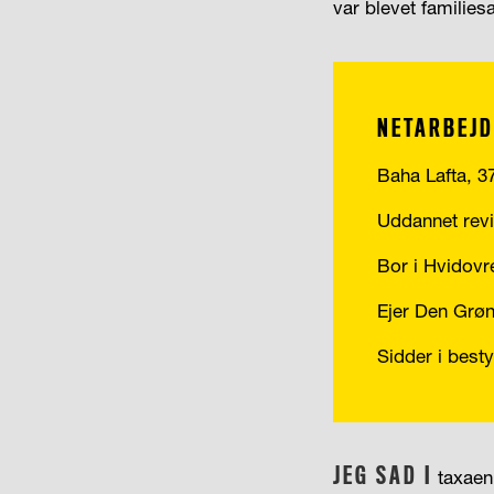
var blevet families
NETARBEJ
Baha Lafta, 37 
Uddannet revi
Bor i Hvidovr
Ejer Den Grø
Sidder i best
JEG SAD I
taxaen 