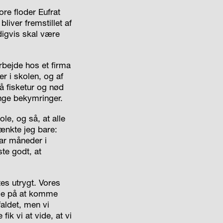
re floder Eufrat
liver fremstillet af
igvis skal være
arbejde hos et firma
er i skolen, og af
på fisketur og nød
ange bekymringer.
ole, og så, at alle
tænkte jeg bare:
par måneder i
ste godt, at
es utrygt. Vores
ede på at komme
faldet, men vi
fik vi at vide, at vi