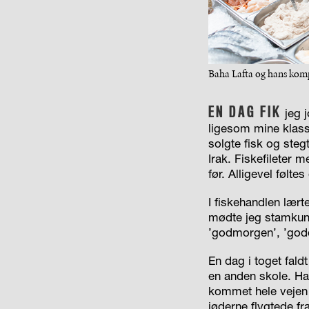
Baha Lafta og hans kom
EN DAG FIK
jeg 
ligesom mine klass
solgte fisk og steg
Irak. Fiskefileter 
før. Alligevel følte
I fiskehandlen lært
mødte jeg stamkund
’godmorgen’, ’god
En dag i toget fald
en anden skole. Hans
kommet hele vejen 
jøderne flygtede fr