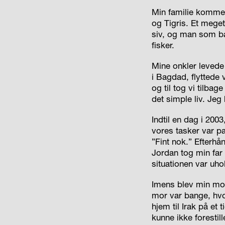
Min familie kommer
og Tigris. Et meget
siv, og man som b
fisker.
Mine onkler levede 
i Bagdad, flyttede 
og til tog vi tilba
det simple liv. Je
Indtil en dag i 2003
vores tasker var pa
”Fint nok.” Efterhå
Jordan tog min far 
situationen var uho
Imens blev min mor
mor var bange, hvo
hjem til Irak på et
kunne ikke forestill