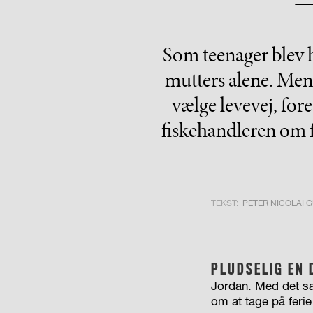
Som teenager blev ha
mutters alene. Men 
vælge levevej, for
fiskehandleren om fl
TEKST:
PETER NICOLAI 
PLUDSELIG EN 
Jordan. Med det sam
om at tage på ferie