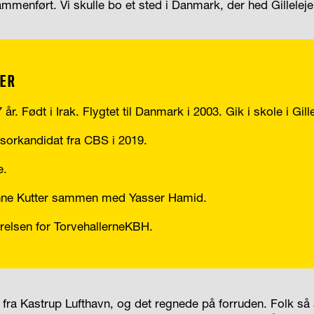
ammenført. Vi skulle bo et sted i Danmark, der hed Gilleleje
DER
år. Født i Irak. Flygtet til Danmark i 2003. Gik i skole i Gille
sorkandidat fra CBS i 2019.
e.
nne Kutter sammen med Yasser Hamid.
yrelsen for TorvehallerneKBH.
fra Kastrup Lufthavn, og det regnede på forruden. Folk så