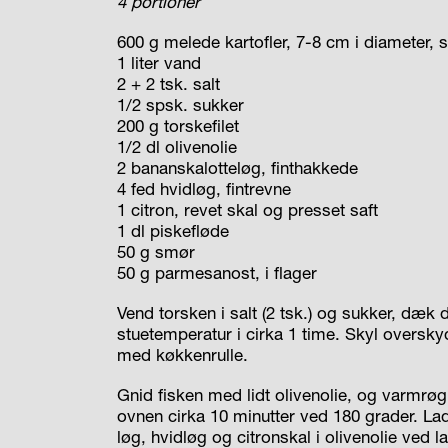
4 portioner
600 g melede kartofler, 7-8 cm i diameter, 
1 liter vand
2 + 2 tsk. salt
1/2 spsk. sukker
200 g torskefilet
1/2 dl olivenolie
2 bananskalotteløg, finthakkede
4 fed hvidløg, fintrevne
1 citron, revet skal og presset saft
1 dl piskefløde
50 g smør
50 g parmesanost, i flager
Vend torsken i salt (2 tsk.) og sukker, dæk 
stuetemperatur i cirka 1 time. Skyl oversky
med køkkenrulle.
Gnid fisken med lidt olivenolie, og varmrøg 
ovnen cirka 10 minutter ved 180 grader. Lad
løg, hvidløg og citronskal i olivenolie ved 