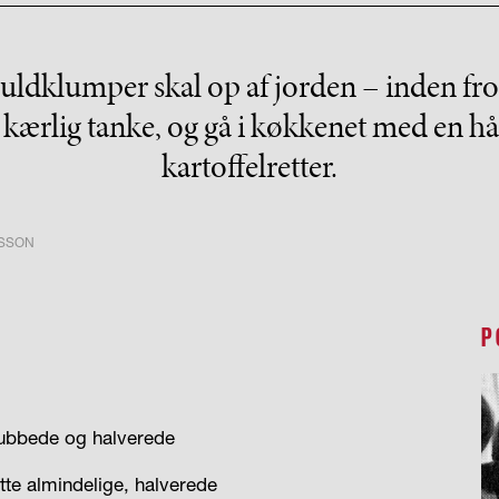
 guldklumper skal op af jorden – inden fro
 kærlig tanke, og gå i køkkenet med en h
kartoffelretter.
RSSON
P
krubbede og halverede
otte almindelige, halverede