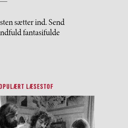
sten sætter ind. Send
åndfuld fantasifulde
OPULÆRT LÆSESTOF