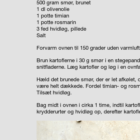
500 gram smør, brunet
1 dl olivenolie
1 potte timian
1 potte rosmarin
3 fed hvidløg, pillede
Salt
Forvarm ovnen til 150 grader uden varmluft
Brun kartoflerne i 30 g smør i en stegepan
snitfladerne. Læg kartofler og løg i en ovn
Hæld det brunede smør, der er let afkølet,
være helt dækkede. Fordel timian- og rosm
Tilsæt hvidløg.
Bag midt i ovnen i cirka 1 time, indtil karto
krydderurter og hvidløg op, derefter kartof