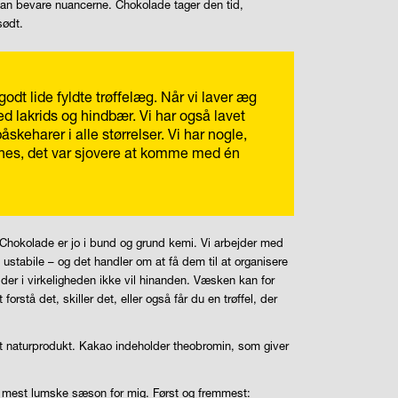
kan bevare nuancerne. Chokolade tager den tid,
sødt.
dt lide fyldte trøffelæg. Når vi laver æg
med lakrids og hindbær. Vi har også lavet
eharer i alle størrelser. Vi har nogle,
 synes, det var sjovere at komme med én
 Chokolade er jo i bund og grund kemi. Vi arbejder med
ustabile – og det handler om at få dem til at organisere
der i virkeligheden ikke vil hinanden. Væsken kan for
rstå det, skiller det, eller også får du en trøffel, der
t naturprodukt. Kakao indeholder theobromin, som giver
n mest lumske sæson for mig. Først og fremmest: