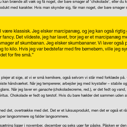
 kan brænde alt væk og få noget, der bare smager af ’chokolade’, eller du 
rodukt med karakter. Hvis man skynder sig, får man noget, der bare smager 
være klassisk. Jeg elsker marcipanæg, og jeg kan også rigtig go
 for fancy. Det vildeste, jeg har lavet, tror jeg er et marcipanæg 
ager af skumbanan. Jeg elsker skumbananer. Vi laver også påsk
g to kilo. Hvis jeg var bedstefar med fire børnebørn, ville jeg
et for fire små.”
 plejer at sige, at vi er små kemikere, også selvom vi står med forklæde på.
ste håndværket. Når jeg tempererer, arbejder jeg med krystaller – stabile og 
 glans. Når jeg laver en
ganache
(chokoladecreme, red.), er det fedt og vand, 
iritus. Chokolade er fedt og tørstof. Hvis du bare hælder det sammen uden at fo
med det, overtrække med det. Det er et luksusprodukt, men det er også et rå
opper langsommere og falder langsommere.
omsætning ligger i november, december og seks uger før påske. Påsken er de