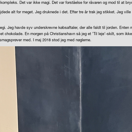
kompleks. Det var ikke magi. Det var forståelse for råvaren og mod til at br
dede alt for meget. Jeg druknede i det. Efter tre år trak jeg stikket. Jeg vi
tegi. Jeg havde syv underskrevne købsaftaler, der alle faldt til jorden. Enten
chokolade. En morgen på Christianshavn så jeg et ’Til leje’-skilt, som ikke 
dt smagsprøver med. I maj 2018 stod jeg med nøglerne.