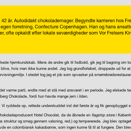
r, 42 år. Autodidakt chokolademager. Begyndte karrieren hos Fr
 egen forretning, Confecture Copenhagen.
Han og hans ansatte 
r, ofte opkaldt efter lokale seværdigheder som Vor Frelsers Kir
elskede hjemkundskab. Mens de andre gik til fodbold, gik jeg til bagning om
blive, hvis man ikke kunne andet. Jeg tog grundforløbet, droppede ud for at 
dervisningsmiljø. I stedet tog jeg et job som opvasker på smørrebrødsrestaur
et varme parti, endte med at stå med ansvaret i en periode. Jeg elskede tempo
sberg Chokolade, fordi hun havde mange jern i ilden.
. Vi ryddede op, rettede underskuddet ind det første år og fik genopbygget s
chokoladeproducent Hotel Chocolat, da de åbnede en
flagship store
i Københa
ns struktur og smag gennem valsning, red.) og tempererede. Jeg blev optaget
de en colombiansk kakaobønne, som ingen kunne få til at fungere. Den blev al