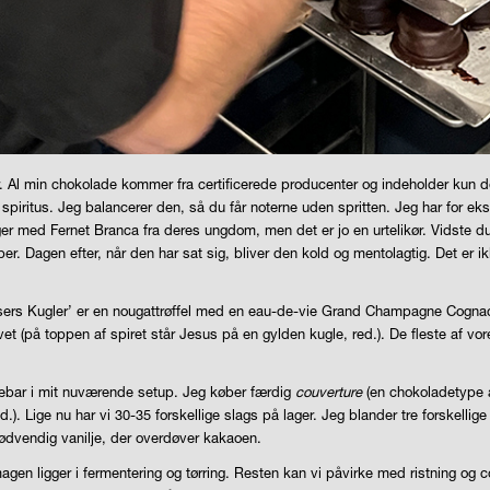
. Al min chokolade kommer fra certificerede producenter og indeholder kun de
 spiritus. Jeg balancerer den, så du får noterne uden spritten. Jeg har for e
ringer med Fernet Branca fra deres ungdom, men det er jo en urtelikør. Vidste du,
. Dagen efter, når den har sat sig, bliver den kold og mentolagtig. Det er ik
Frelsers Kugler’ er en nougattrøffel med en eau-de-vie Grand Champagne Cognac
et (på toppen af spiret står Jesus på en gylden kugle, red.). De fleste af vore
adebar i mit nuværende setup. Jeg køber færdig
couverture
(en chokoladetype a
 Lige nu har vi 30-35 forskellige slags på lager. Jeg blander tre forskellige 
unødvendig vanilje, der overdøver kakaoen.
gen ligger i fermentering og tørring. Resten kan vi påvirke med ristning og c