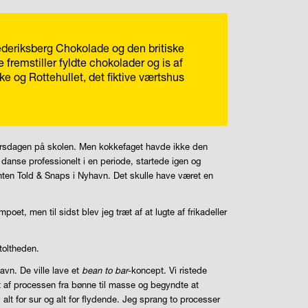
ederiksberg Chokolade og den britiske
fremstiller fyldte chokolader og is af
ke og Rottehullet, det fiktive værtshus
 torsdagen på skolen. Men kokkefaget havde ikke den
danse professionelt i en periode, startede igen og
anten Told & Snaps i Nyhavn. Det skulle have været en
et, men til sidst blev jeg træt af at lugte af frikadeller
toltheden.
vn. De ville lave et
bean to bar
-koncept. Vi ristede
 af processen fra bønne til masse og begyndte at
t for sur og alt for flydende. Jeg sprang to processer