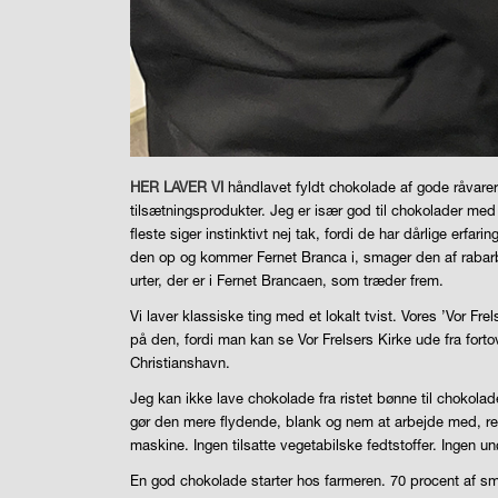
HER LAVER VI
håndlavet fyldt chokolade af gode råvarer
tilsætningsprodukter. Jeg er især god til chokolader med
fleste siger instinktivt nej tak, fordi de har dårlige erfa
den op og kommer Fernet Branca i, smager den af rabarber
urter, der er i Fernet Brancaen, som træder frem.
Vi laver klassiske ting med et lokalt tvist. Vores ’Vor 
på den, fordi man kan se Vor Frelsers Kirke ude fra fortov
Christianshavn.
Jeg kan ikke lave chokolade fra ristet bønne til chokol
gør den mere flydende, blank og nem at arbejde med, red.).
maskine. Ingen tilsatte vegetabilske fedtstoffer. Ingen 
En god chokolade starter hos farmeren. 70 procent af sma