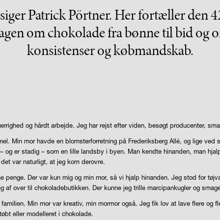
siger Patrick Pörtner. Her fortæller den 4
en om chokolade fra bønne til bid og o
konsistenser og købmandskab.
errighed og hårdt arbejde. Jeg har rejst efter viden, besøgt producenter, s
l. Min mor havde en blomsterforretning på Frederiksberg Allé, og lige ved si
r – og er stadig – som en lille landsby i byen. Man kendte hinanden, man hja
et var naturligt, at jeg kom derovre.
e penge. Der var kun mig og min mor, så vi hjalp hinanden. Jeg stod for tøjv
eg af over til chokoladebutikken. Der kunne jeg trille marcipankugler og smag
 familien. Min mor var kreativ, min mormor også. Jeg fik lov at lave flere og f
tøbt eller modelleret i chokolade.