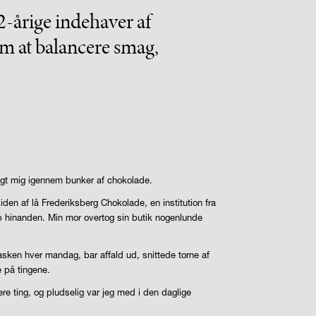
2-årige indehaver af
m at balancere smag,
magt mig igennem bunker af chokolade.
den af lå Frederiksberg Chokolade, en institution fra
lp hinanden. Min mor overtog sin butik nogenlunde
asken hver mandag, bar affald ud, snittede torne af
e på tingene.
lere ting, og pludselig var jeg med i den daglige