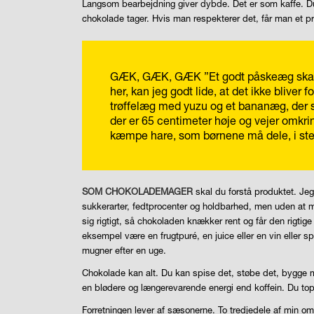
Langsom bearbejdning giver dybde. Det er som kaffe. Du
chokolade tager. Hvis man respekterer det, får man et p
GÆK, GÆK, GÆK
”Et godt påskeæg skal 
her, kan jeg godt lide, at det ikke bliver
trøffelæg med yuzu og et bananæg, der sm
der er 65 centimeter høje og vejer omkrin
kæmpe hare, som børnene må dele, i sted
SOM CHOKOLADEMAGER
skal du forstå produktet. Jeg
sukkerarter, fedtprocenter og holdbarhed, men uden at mi
sig rigtigt, så chokoladen knækker rent og får den rigtige
eksempel være en frugtpuré, en juice eller en vin eller sp
mugner efter en uge.
Chokolade kan alt. Du kan spise det, støbe det, bygge 
en blødere og længerevarende energi end koffein. Du t
Forretningen lever af sæsonerne. To tredjedele af min 