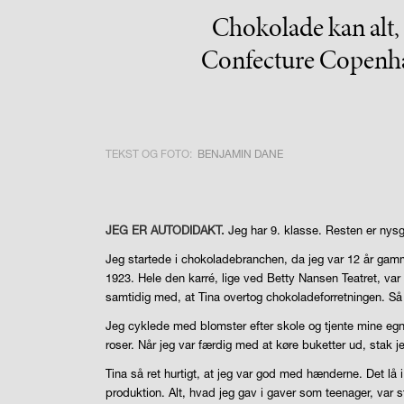
Chokolade kan alt, 
Confecture Copenhag
TEKST OG FOTO:
BENJAMIN DANE
JEG ER AUTODIDAKT.
Jeg har 9. klasse. Resten er nysg
Jeg startede i chokoladebranchen, da jeg var 12 år gamme
1923. Hele den karré, lige ved Betty Nansen Teatret, va
samtidig med, at Tina overtog chokoladeforretningen. Så d
Jeg cyklede med blomster efter skole og tjente mine egn
roser. Når jeg var færdig med at køre buketter ud, stak j
Tina så ret hurtigt, at jeg var god med hænderne. Det lå i
produktion. Alt, hvad jeg gav i gaver som teenager, var s