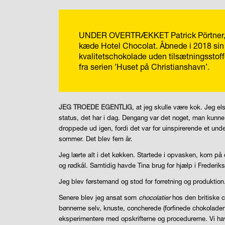
UNDER OVERTRÆKKET
Patrick Pörtne
kæde Hotel Chocolat. Åbnede i 2018 sin
kvalitetschokolade uden tilsætningsstoffe
fra serien ’Huset på Christianshavn’.
JEG TROEDE EGENTLIG
, at jeg skulle være kok. Jeg 
status, det har i dag. Dengang var det noget, man kunne 
droppede ud igen, fordi det var for uinspirerende et un
sommer. Det blev fem år.
Jeg lærte alt i det køkken. Startede i opvasken, kom på d
og rødkål. Samtidig havde Tina brug for hjælp i Frederik
Jeg blev førstemand og stod for forretning og produktion
Senere blev jeg ansat som
chocolatier
hos den britiske 
bønnerne selv, knuste, concherede (forfinede chokolade
eksperimentere med opskrifterne og procedurerne. Vi hav