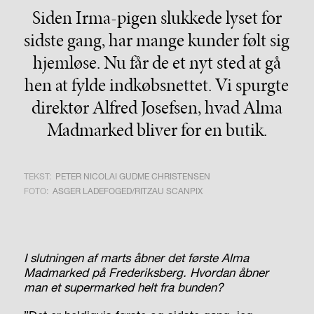
Siden Irma-pigen slukkede lyset for
sidste gang, har mange kunder følt sig
hjemløse. Nu får de et nyt sted at gå
hen at fylde indkøbsnettet. Vi spurgte
direktør Alfred Josefsen, hvad Alma
Madmarked bliver for en butik.
TEKST:
PETER NICOLAI GUDME CHRISTENSEN
FOTO:
ASGER LADEFOGED/RITZAU SCANPIX
I slutningen af marts åbner det første Alma
Madmarked på Frederiksberg. Hvordan åbner
man et supermarked helt fra bunden?