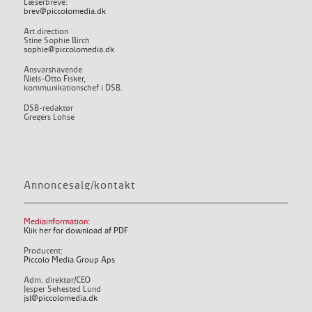
Læserbreve:
brev@piccolomedia.dk
Art direction
Stine Sophie Birch
sophie@piccolomedia.dk
Ansvarshavende
Niels-Otto Fisker,
kommunikationschef i DSB.
DSB-redaktør
Gregers Lohse
Annoncesalg/kontakt
Mediainformation:
Klik her for download af PDF
Producent:
Piccolo Media Group Aps
Adm. direktør/CEO
Jesper Sehested Lund
jsl@piccolomedia.dk