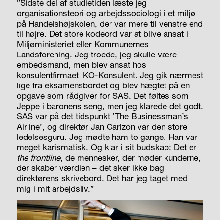
”Sidste del af studietiden læste jeg
organisationsteori og arbejdssociologi i et miljø
på Handelshøjskolen, der var mere til venstre end
til højre. Det store kodeord var at blive ansat i
Miljøministeriet eller Kommunernes
Landsforening. Jeg troede, jeg skulle være
embedsmand, men blev ansat hos
konsulentfirmaet IKO-Konsulent. Jeg gik nærmest
lige fra eksamensbordet og blev hægtet på en
opgave som rådgiver for SAS. Det føltes som
Jeppe i baronens seng, men jeg klarede det godt.
SAS var på det tidspunkt ’The Businessman’s
Airline’, og direktør Jan Carlzon var den store
ledelsesguru. Jeg mødte ham to gange. Han var
meget karismatisk. Og klar i sit budskab: Det er
the frontline
, de mennesker, der møder kunderne,
der skaber værdien – det sker ikke bag
direktørens skrivebord. Det har jeg taget med
mig i mit arbejdsliv.”