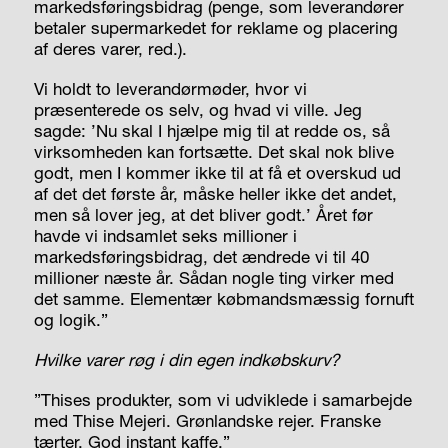
markedsføringsbidrag (penge, som leverandører
betaler supermarkedet for reklame og placering
af deres varer, red.).
Vi holdt to leverandørmøder, hvor vi
præsenterede os selv, og hvad vi ville. Jeg
sagde: ’Nu skal I hjælpe mig til at redde os, så
virksomheden kan fortsætte. Det skal nok blive
godt, men I kommer ikke til at få et overskud ud
af det det første år, måske heller ikke det andet,
men så lover jeg, at det bliver godt.’ Året før
havde vi indsamlet seks millioner i
markedsføringsbidrag, det ændrede vi til 40
millioner næste år. Sådan nogle ting virker med
det samme. Elementær købmandsmæssig fornuft
og logik.”
Hvilke varer røg i din egen indkøbskurv?
”Thises produkter, som vi udviklede i samarbejde
med Thise Mejeri. Grønlandske rejer. Franske
tærter. God instant kaffe.”