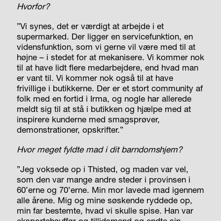
Hvorfor?
”Vi synes, det er værdigt at arbejde i et
supermarked. Der ligger en servicefunktion, en
vidensfunktion, som vi gerne vil være med til at
højne – i stedet for at mekanisere. Vi kommer nok
til at have lidt flere medarbejdere, end hvad man
er vant til. Vi kommer nok også til at have
frivillige i butikkerne. Der er et stort community af
folk med en fortid i Irma, og nogle har allerede
meldt sig til at stå i butikken og hjælpe med at
inspirere kunderne med smagsprøver,
demonstrationer, opskrifter.”
Hvor meget fyldte mad i dit barndomshjem?
”Jeg voksede op i Thisted, og maden var vel,
som den var mange andre steder i provinsen i
60’erne og 70’erne. Min mor lavede mad igennem
alle årene. Mig og mine søskende ryddede op,
min far bestemte, hvad vi skulle spise. Han var
eksportchauffør og tillidsmand og endte sin