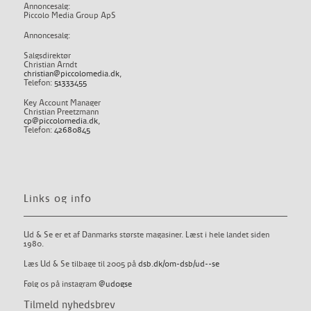
Annoncesalg:
Piccolo Media Group ApS
Annoncesalg:
Salgsdirektør
Christian Arndt
christian@piccolomedia.dk
,
Telefon:
51333455
Key Account Manager
Christian Preetzmann
cp@piccolomedia.dk
,
Telefon:
42680845
Links og info
Ud & Se er et af Danmarks største magasiner. Læst i hele landet siden
1980.
Læs Ud & Se tilbage til 2005 på
dsb.dk/om-dsb/ud--se
Følg os på instagram
@udogse
Tilmeld nyhedsbrev