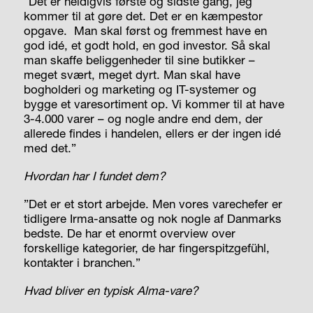
”Det er heldigvis første og sidste gang, jeg
kommer til at gøre det. Det er en kæmpestor
opgave.
Man skal først og fremmest have en
god idé, et godt hold, en god investor. Så skal
man skaffe beliggenheder til sine butikker –
meget svært, meget dyrt. Man skal have
bogholderi og marketing og IT-systemer og
bygge et varesortiment op. Vi kommer til at have
3-4.000 varer – og nogle andre end dem, der
allerede findes i handelen, ellers er der ingen idé
med det.”
Hvordan har I fundet dem?
”Det er et stort arbejde. Men vores varechefer er
tidligere Irma-ansatte og nok nogle af Danmarks
bedste. De har et enormt
overview
over
forskellige kategorier, de har fingerspitzgefühl,
kontakter i branchen.”
Hvad bliver en typisk Alma-vare?