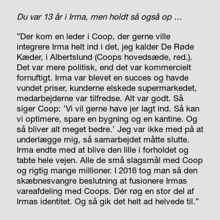
Du var 13 år i Irma, men holdt så også op …
”Der kom en leder i Coop, der gerne ville
integrere Irma helt ind i det, jeg kalder De Røde
Kæder, i Albertslund (Coops hovedsæde, red.).
Det var mere politisk, end det var kommercielt
fornuftigt. Irma var blevet en succes og havde
vundet priser, kunderne elskede supermarkedet,
medarbejderne var tilfredse. Alt var godt. Så
siger Coop: ’Vi vil gerne have jer lagt ind. Så kan
vi optimere, spare en bygning og en kantine. Og
så bliver alt meget bedre.’ Jeg var ikke med på at
underlægge mig, så samarbejdet måtte slutte.
Irma endte med at blive den lille i forholdet og
tabte hele vejen. Alle de små slagsmål med Coop
og rigtig mange millioner. I 2016 tog man så den
skæbnesvangre beslutning at fusionere Irmas
vareafdeling med Coops. Dér røg en stor del af
Irmas identitet. Og så gik det helt ad helvede til.”