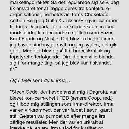
marketingdirektør. Så det regulerede sig selv. Jeg
fik ansvaret for at lægge deres tre konfekture-
organisationer, henholdsvis Toms Chokolade,
Anthon Berg og Galle & Jessen/Pingvin, sammen
til Toms Danmark, for at vi kunne skabe en tung
modstander til udenlandske spillere som Fazer,
Kraft Foods og Nestlé. Det blev en hurtig fusion,
jeg havde sindssygt travlt, og jeg syntes, det gik
godt. Men det blev også lidt bureaukratisk og
topstyret efterfølgende. Direktionen ville blande
sig i for mange ting, så jeg blev kun halvandet
år.”
Og i 1999 kom du til Irma …
”Steen Gede, der havde ansat mig i Dagrofa, var
blevet kon-cern-chef i FDB (senere Coop, red.)
og tilbød mig stillingen som Irma-direktør. Irma
var en virksomhed, der var faldet i søvn, gået i
stå. Gejsten var pumpet ud efter mange års
dårlige resultater. Men der var en urkraft at
trække på, en arv. Irma stod for kvalitet og