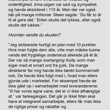
ordentlighed. Irma-pigen var sød og sympatisk
og havde eksisteret i 113 år. Men der var også
tab på mange millioner. Steen sagde: ’Du får to år
til at gøre det.’ Enten skulle det lykkes, eller også
skulle det lukkes.”
Hvordan vendte du skuden?
”Jeg skitserede hurtigt en plan med 10 punkter.
Hvis man fulgte dem alle, ville man måske kunne
vende det frygtelige underskud allerede på ét år.
Der var så mange
lowhanging fruits
, som man
siger med et smart ord fra jysk. De mange
direktører før mig havde ikke tænkt kommercielt
nok. De havde ikke fulgt med i, hvad man ellers
gjorde ude i markedet. For eksempel havde de
ikke gået op i samarbejdet med leverandørerne.
’Vi har vores egne varer, det er vi ikke afhængige
af,’ var tankegangen. Det går jo ikke! Man skal
have et integreret samarbejde, ellers får man ikke
de rigtige priser og rabatter og