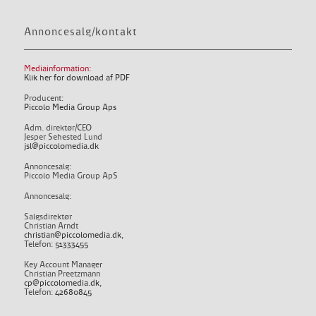
Annoncesalg/kontakt
Mediainformation:
Klik her for download af PDF
Producent:
Piccolo Media Group Aps
Adm. direktør/CEO
Jesper Sehested Lund
jsl@piccolomedia.dk
Annoncesalg:
Piccolo Media Group ApS
Annoncesalg:
Salgsdirektør
Christian Arndt
christian@piccolomedia.dk
,
Telefon:
51333455
Key Account Manager
Christian Preetzmann
cp@piccolomedia.dk
,
Telefon:
42680845