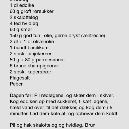
1 dl eddike
60 g groft rørsukker
2 skalotteløg
4 fed hvidløg
60 g smør
150 g god tun i olie, gerne bryst (ventrèche)
2 dl + 1 dl olivenolie
1 bundt basilikum
2 spsk. pinjekerner
50 g + 80 g parmesanost
6 brune champignoner
2 spsk. kapersbær
Flagesalt
Peber
Dagen før: Pil rødløgene, og skær dem i skiver.
Kog eddiken op med sukkeret, tilsæt løgene,
hæld vand over, til det dækker, og kog dem i 5
minutter. Lad dem køle af, og opbevar dem koldt.
Pil og hak skalotteløg og hvidløg. Brun