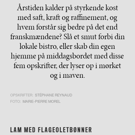
Årstiden kalder på styrkende kost
med saft, kraft og raffinement, og
hvem forstår sig bedre på det end
franskmændene? Slå et smut forbi din
lokale bistro, eller skab din egen
hjemme på middagsbordet med disse
fem opskrifter, der lyser op i mørket
og i maven.
OPSKRIFTER:
STÉPHANE REYNAUD
FOTO:
MARIE-PIERRE MOREL
LAM MED FLAGEOLETBØNNER