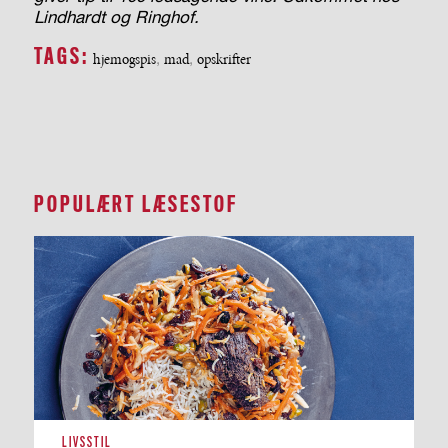
Lindhardt og Ringhof.
TAGS:
hjemogspis
,
mad
,
opskrifter
POPULÆRT LÆSESTOF
LIVSSTIL