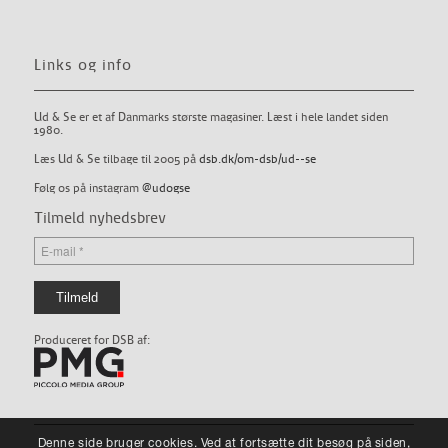
Links og info
Ud & Se er et af Danmarks største magasiner. Læst i hele landet siden
1980.
Læs Ud & Se tilbage til 2005 på
dsb.dk/om-dsb/ud--se
Følg os på instagram
@udogse
Tilmeld nyhedsbrev
Produceret for DSB af:
Denne side bruger cookies. Ved at fortsætte dit besøg på siden,