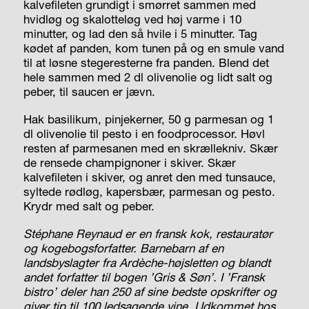
kalvefileten grundigt i smørret sammen med
hvidløg og skalotteløg ved høj varme i 10
minutter, og lad den så hvile i 5 minutter. Tag
kødet af panden, kom tunen på og en smule vand
til at løsne stegeresterne fra panden. Blend det
hele sammen med 2 dl olivenolie og lidt salt og
peber, til saucen er jævn.
Hak basilikum, pinjekerner, 50 g parmesan og 1
dl olivenolie til pesto i en foodprocessor. Høvl
resten af parmesanen med en skrællekniv. Skær
de rensede champignoner i skiver. Skær
kalvefileten i skiver, og anret den med tunsauce,
syltede rødløg, kapersbær, parmesan og pesto.
Krydr med salt og peber.
Stéphane Reynaud er en fransk kok, restauratør
og kogebogsforfatter. Barnebarn af en
landsbyslagter fra Ardèche-højsletten og blandt
andet forfatter til bogen ’Gris & Søn’. I ’Fransk
bistro’ deler han 250 af sine bedste opskrifter og
giver tip til 100 ledsagende vine. Udkommet hos