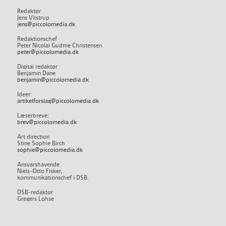
Redaktør
Jens Vilstrup
jens@piccolomedia.dk
Redaktionschef
Peter Nicolai Gudme Christensen
peter@piccolomedia.dk
Digital redaktør
Benjamin Dane
benjamin@piccolomedia.dk
Ideer:
artikelforslag@piccolomedia.dk
Læserbreve:
brev@piccolomedia.dk
Art direction
Stine Sophie Birch
sophie@piccolomedia.dk
Ansvarshavende
Niels-Otto Fisker,
kommunikationschef i DSB.
DSB-redaktør
Gregers Lohse