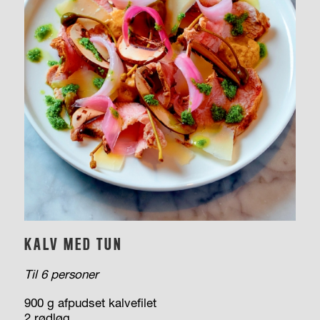
KALV MED TUN
Til 6 personer
900 g afpudset kalvefilet
2 rødløg