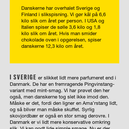
Danskerne har overhalet Sverige og
Finland i slikspisning. Vi gør kål på 6,6
kilo slik om året per person. I USA og
Italien spiser de sølle 3,6 kilo og 1,8
kilo slik om året. Hvis man smider
chokolade oven i opgørelsen, spiser
danskerne 12,3 kilo om året.
I SVERIGE
er slikket lidt mere parfumeret end i
Danmark. De har en fremragende Pingvinstang-
variant med mint-smag. Vi har prøvet den her
også, men danskerne tog slet ikke imod den.
Måske er det, fordi den ligner en Ama’rstang lidt,
og så bliver man måske skuffet. Syrlig
skovjordbær er også en stor smag derovre. I
Danmark er vi lidt mere konservative omkring
slik. Vi kan godt lide simple smage. Nu er der