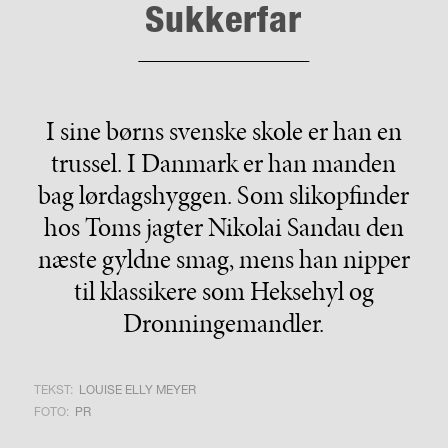
Sukkerfar
I sine børns svenske skole er han en
trussel. I Danmark er han manden
bag lørdagshyggen. Som slikopfinder
hos Toms jagter Nikolai Sandau den
næste gyldne smag, mens han nipper
til klassikere som Heksehyl og
Dronningemandler.
TEKST:
LOUISE ELLY MEYER
FOTO:
PR