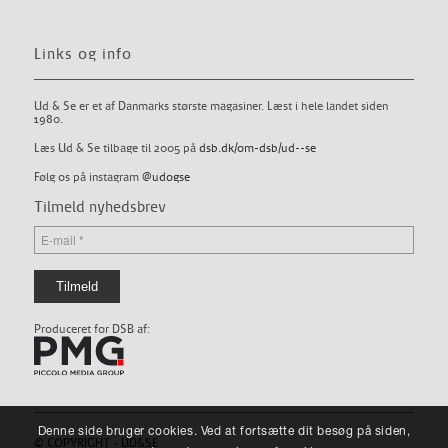
Links og info
Ud & Se er et af Danmarks største magasiner. Læst i hele landet siden
1980.
Læs Ud & Se tilbage til 2005 på
dsb.dk/om-dsb/ud--se
Følg os på instagram
@udogse
Tilmeld nyhedsbrev
Produceret for DSB af:
Denne side bruger cookies. Ved at fortsætte dit besøg på siden,
© COPYRIGHT - UD&SE