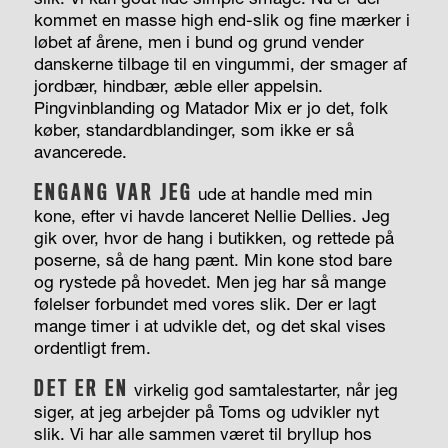
kommet en masse high end-slik og fine mærker i
løbet af årene, men i bund og grund vender
danskerne tilbage til en vingummi, der smager af
jordbær, hindbær, æble eller appelsin.
Pingvinblanding og Matador Mix er jo det, folk
køber, standardblandinger, som ikke er så
avancerede.
ENGANG VAR JEG
ude at handle med min
kone, efter vi havde lanceret Nellie Dellies. Jeg
gik over, hvor de hang i butikken, og rettede på
poserne, så de hang pænt. Min kone stod bare
og rystede på hovedet. Men jeg har så mange
følelser forbundet med vores slik. Der er lagt
mange timer i at udvikle det, og det skal vises
ordentligt frem.
DET ER EN
virkelig god samtalestarter, når jeg
siger, at jeg arbejder på Toms og udvikler nyt
slik. Vi har alle sammen været til bryllup hos