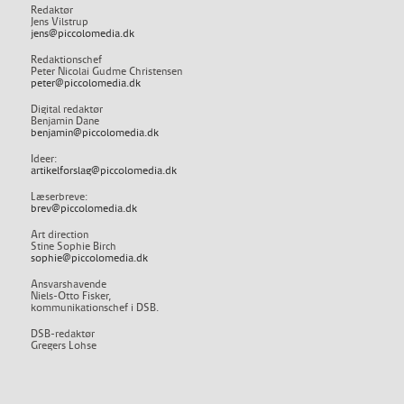
Redaktør
Jens Vilstrup
jens@piccolomedia.dk
Redaktionschef
Peter Nicolai Gudme Christensen
peter@piccolomedia.dk
Digital redaktør
Benjamin Dane
benjamin@piccolomedia.dk
Ideer:
artikelforslag@piccolomedia.dk
Læserbreve:
brev@piccolomedia.dk
Art direction
Stine Sophie Birch
sophie@piccolomedia.dk
Ansvarshavende
Niels-Otto Fisker,
kommunikationschef i DSB.
DSB-redaktør
Gregers Lohse