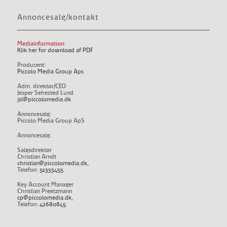
Annoncesalg/kontakt
Mediainformation:
Klik her for download af PDF
Producent:
Piccolo Media Group Aps
Adm. direktør/CEO
Jesper Sehested Lund
jsl@piccolomedia.dk
Annoncesalg:
Piccolo Media Group ApS
Annoncesalg:
Salgsdirektør
Christian Arndt
christian@piccolomedia.dk
,
Telefon:
51333455
Key Account Manager
Christian Preetzmann
cp@piccolomedia.dk
,
Telefon:
42680845