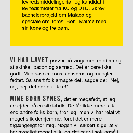
levnedsmiddel­ingeniør og kandidat i
levnedsmidler fra KU og DTU. Skrev
bachelorprojekt om Malaco og
speciale om Toms. Bor i Malmø med
sin kone og tre børn.
VI HAR LAVET
prøver på vingummi med smag
af skinke, bacon og sennep. Det er bare ikke
godt. Man savner konsistenserne og mangler
fedtet. Så snart folk smagte det, sagde de: ”Nej,
nej, nej, det der dur ikke!”
MINE BØRN SYNES
, det er megafedt, at jeg
arbejder på en slikfabrik. De får ikke mere slik
end andre folks børn, tror jeg, men vi har relativt
meget slik derhjemme, fordi det er mere
tilgængeligt for mig. Nogen vil sikkert sige, at vi
har sygeligt meget slik, og det har vi nok også i