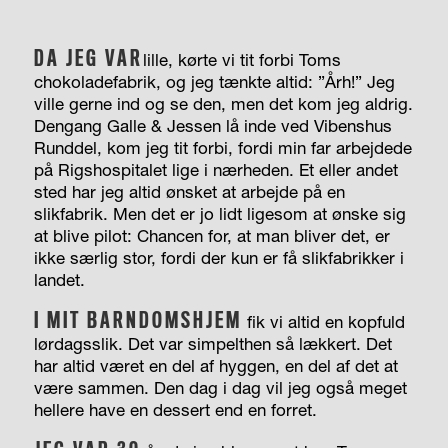
DA JEG VAR
lille, kørte vi tit forbi Toms
chokoladefabrik, og jeg tænkte altid: ”Årh!” Jeg
ville gerne ind og se den, men det kom jeg aldrig.
Dengang Galle & Jessen lå inde ved Vibenshus
Runddel, kom jeg tit forbi, fordi min far arbejdede
på Rigshospitalet lige i nærheden. Et eller andet
sted har jeg altid ønsket at arbejde på en
slikfabrik. Men det er jo lidt ligesom at ønske sig
at blive pilot: Chancen for, at man bliver det, er
ikke særlig stor, fordi der kun er få slikfabrikker i
landet.
I MIT BARNDOMSHJEM
fik vi altid en kopfuld
lørdagsslik. Det var simpelthen så lækkert. Det
har altid været en del af hyggen, en del af det at
være sammen. Den dag i dag vil jeg også meget
hellere have en dessert end en forret.