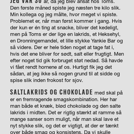
JEG VAR 30
år,
da jeg blev ansat hos Toms.
Den første måned spiste jeg næsten tre kilo slik.
Min kollega og jeg målte, hvor meget vi spiste.
Problemet er, når man først kommer i gang. Hvis
der kun er én ting at snacke, bliver det kedeligt,
men på Toms er der lige en lakrids, et Heksehyl,
en Dronningemandel, et lille stykke Yankie Bar og
så videre. Der er hele tiden noget at tage fat i,
hvis det ene bliver for sødt, salt eller frugtigt. Men
efter noget tid gik forbruget støt nedad. Så havde
vi fået rendt hornene af os. Hurtigt fik jeg det
sådan, at jeg ikke så nogen grund til at sidde og
spise slik inden frokost for sjov.
SALTLAKRIDS OG CHOKOLADE
med skal på
er en fremragende smagskombination. Her har
man både et knæk, blød chokolade og den salte
lakrids i midten. Det er rigtig stærkt at ramme så
mange sanser som muligt, når man skal lave et
nyt stykke slik, og det er vigtigt, at der er tænkt
over både smag og konsistens. Da vi skulle