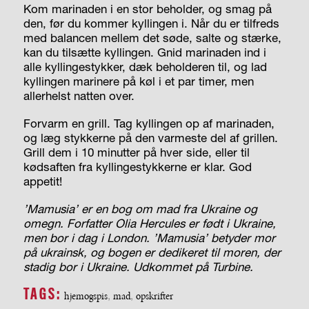
Kom marinaden i en stor beholder, og smag på
den, før du kommer kyllingen i. Når du er tilfreds
med balancen mellem det søde, salte og stærke,
kan du tilsætte kyllingen. Gnid marinaden ind i
alle kyllingestykker, dæk beholderen til, og lad
kyllingen marinere på køl i et par timer, men
allerhelst natten over.
Forvarm en grill. Tag kyllingen op af marinaden,
og læg stykkerne på den varmeste del af grillen.
Grill dem i 10 minutter på hver side, eller til
kødsaften fra kyllingestykkerne er klar. God
appetit!
’Mamusia’ er en bog om mad fra Ukraine og
omegn. Forfatter Olia Hercules er født i Ukraine,
men bor i dag i London. ’Mamusia’ betyder mor
på ukrainsk, og bogen er dedikeret til moren, der
stadig bor i Ukraine.
Udkommet på Turbine.
TAGS:
hjemogspis
,
mad
,
opskrifter