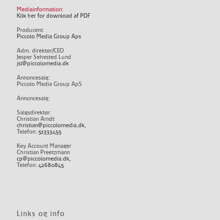
Mediainformation:
Klik her for download af PDF
Producent:
Piccolo Media Group Aps
Adm. direktør/CEO
Jesper Sehested Lund
jsl@piccolomedia.dk
Annoncesalg:
Piccolo Media Group ApS
Annoncesalg:
Salgsdirektør
Christian Arndt
christian@piccolomedia.dk
,
Telefon:
51333455
Key Account Manager
Christian Preetzmann
cp@piccolomedia.dk
,
Telefon:
42680845
Links og info