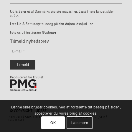
Ud & Se er et af Danmarks største magasiner. Læst i hele landet siden
1980.
Læs Ud & Se tilbage til 2005 på
dsb.dk/om-dsb/ud--se
Følg os på instagram
@udogse
Tilmeld nyhedsbrev
Produceret for DSB af:
Denne side bruger cookies. Ved at fortsætte dit besøg på siden,
© COPYRIGHT - UD&SE
accepterer du vores brug af cookies.
PORTRÆT
SAMFUND
KULTUR
LIVSSTIL
DESTINATION
REJSER
TAG TOGET
OK
Læs mere