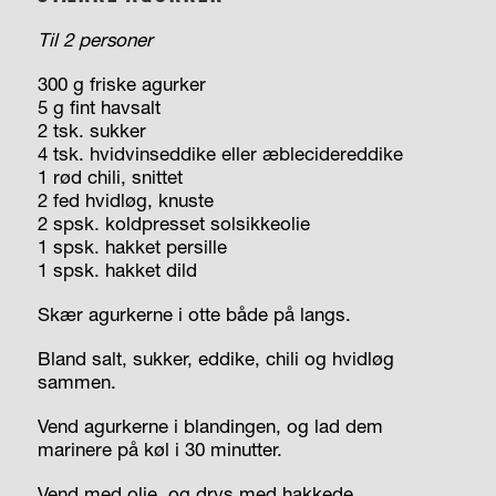
Til 2 personer
300 g friske agurker
5 g fint havsalt
2 tsk. sukker
4 tsk. hvidvinseddike eller æblecidereddike
1 rød chili, snittet
2 fed hvidløg, knuste
2 spsk. koldpresset solsikkeolie
1 spsk. hakket persille
1 spsk. hakket dild
Skær agurkerne i otte både på langs.
Bland salt, sukker, eddike, chili og hvidløg
sammen.
Vend agurkerne i blandingen, og lad dem
marinere på køl i 30 minutter.
Vend med olie, og drys med hakkede