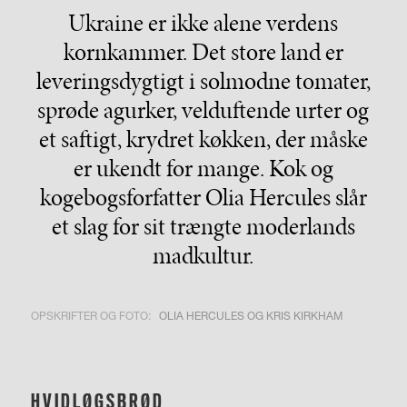
Ukraine er ikke alene verdens
kornkammer. Det store land er
leveringsdygtigt i solmodne tomater,
sprøde agurker, velduftende urter og
et saftigt, krydret køkken, der måske
er ukendt for mange. Kok og
kogebogsforfatter Olia Hercules slår
et slag for sit trængte moderlands
madkultur.
OPSKRIFTER OG FOTO:
OLIA HERCULES OG KRIS KIRKHAM
HVIDLØGSBRØD