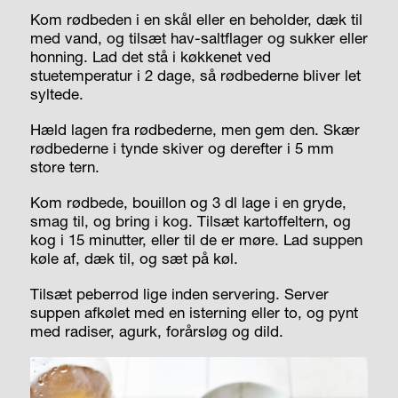
Kom rødbeden i en skål eller en beholder, dæk til
med vand, og tilsæt hav-saltflager og sukker eller
honning. Lad det stå i køkkenet ved
stuetemperatur i 2 dage, så rødbederne bliver let
syltede.
Hæld lagen fra rødbederne, men gem den. Skær
rødbederne i tynde skiver og derefter i 5 mm
store tern.
Kom rødbede, bouillon og 3 dl lage i en gryde,
smag til, og bring i kog. Tilsæt kartoffeltern, og
kog i 15 minutter, eller til de er møre. Lad suppen
køle af, dæk til, og sæt på køl.
Tilsæt peberrod lige inden servering. Server
suppen afkølet med en isterning eller to, og pynt
med radiser, agurk, forårsløg og dild.