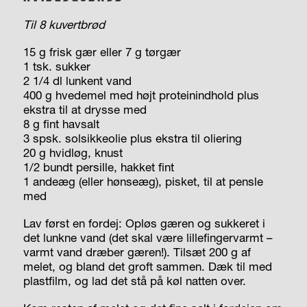
Til 8 kuvertbrød
15 g frisk gær eller 7 g tørgær
1 tsk. sukker
2 1/4 dl lunkent vand
400 g hvedemel med højt proteinindhold plus
ekstra til at drysse med
8 g fint havsalt
3 spsk. solsikkeolie plus ekstra til oliering
20 g hvidløg, knust
1/2 bundt persille, hakket fint
1 andeæg (eller hønseæg), pisket, til at pensle
med
Lav først en fordej: Opløs gæren og sukkeret i
det lunkne vand (det skal være lillefingervarmt –
varmt vand dræber gæren!). Tilsæt 200 g af
melet, og bland det groft sammen. Dæk til med
plastfilm, og lad det stå på køl natten over.