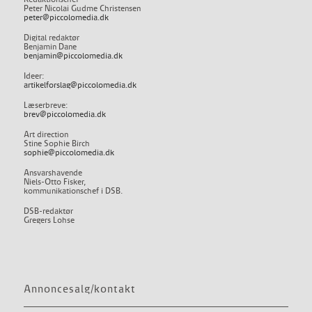
Peter Nicolai Gudme Christensen
peter@piccolomedia.dk
Digital redaktør
Benjamin Dane
benjamin@piccolomedia.dk
Ideer:
artikelforslag@piccolomedia.dk
Læserbreve:
brev@piccolomedia.dk
Art direction
Stine Sophie Birch
sophie@piccolomedia.dk
Ansvarshavende
Niels-Otto Fisker,
kommunikationschef i DSB.
DSB-redaktør
Gregers Lohse
Annoncesalg/kontakt