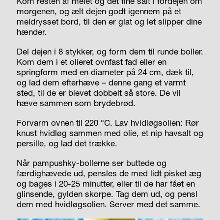
Kom resten af melet og det fine salt i fordejen om
morgenen, og ælt dejen godt igennem på et
meldrysset bord, til den er glat og let slipper dine
hænder.
Del dejen i 8 stykker, og form dem til runde boller.
Kom dem i et olieret ovnfast fad eller en
springform med en diameter på 24 cm, dæk til,
og lad dem efterhæve – denne gang et varmt
sted, til de er blevet dobbelt så store. De vil
hæve sammen som brydebrød.
Forvarm ovnen til 220 °C. Lav hvidløgsolien: Rør
knust hvidløg sammen med olie, et nip havsalt og
persille, og lad det trække.
Når pampushky-bollerne ser buttede og
færdighævede ud, pensles de med lidt pisket æg
og bages i 20-25 minutter, eller til de har fået en
glinsende, gylden skorpe. Tag dem ud, og pensl
dem med hvidløgsolien. Server med det samme.