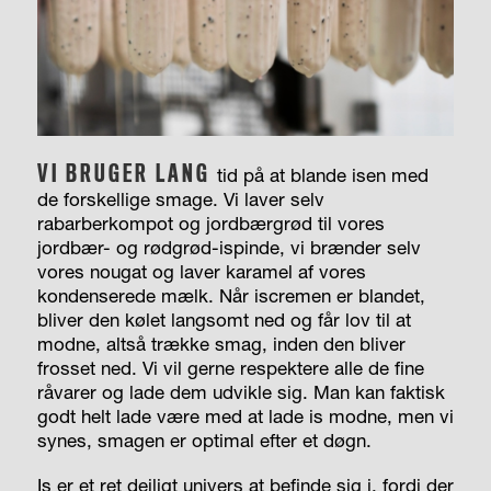
VI BRUGER LANG
tid på at blande isen med
de forskellige smage. Vi laver selv
rabarberkompot og jordbærgrød til vores
jordbær- og rødgrød-ispinde, vi brænder selv
vores nougat og laver karamel af vores
kondenserede mælk. Når iscremen er blandet,
bliver den kølet langsomt ned og får lov til at
modne, altså trække smag, inden den bliver
frosset ned. Vi vil gerne respektere alle de fine
råvarer og lade dem udvikle sig. Man kan faktisk
godt helt lade være med at lade is modne, men vi
synes, smagen er optimal efter et døgn.
Is er et ret dejligt univers at befinde sig i, fordi der