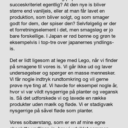
succeskriteriet egentlig? At den nye is bliver
større end vaniljeis, eller at man får lavet en
produktion, som bliver solgt, og som smager
godt for dem, der spiser den? Selvfølgelig er der
et forretningselement i det, men smagsløg er jo
bare forskellige. I Japan er rød bønne og grøn te
eksempelvis i top-tre over japanernes yndlings-
is.
Det er lidt ligesom at lege med Lego, når vi finder
på smagene til vores is. Vi går ikke ud og laver
undersøgelser og spørger en masse mennesker.
Vi får nogle indtryk rundtomkring og vil gerne
prøve nye ting af. Vi havde for eksempel nogle år,
hvor vi var vildt nysgerrige på planter og vegansk
is. Så det udforskede vi og lavede en række
produkter uden mælk og fløde. Vi er stadigvæk
nysgerrige på såvel fløde som planter.
Vores solbærstang, som er en af mine egne