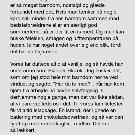
er så meget barndom, nostalgi og glæde
forbundet med det. Hvis man tænker på nogle
kardinal-minder fra ens barndom sammen med
bedsteforældrene eller en særligt god
sommerferie, så er der tit en is med. Og man kan
huske følelsen, smagen og lufttemperaturen på
huden. Is har noget andet over sig end slik, fordi
det har en højsæson.
Vores far duftede altid af vanilje, og så havde han
underarme som Skipper Skræk. Jeg husker det,
som om jeg stod hele min barndom henne ved
vinduet og sagde: ”Har du is med?”, når han kom
hjem fra arbejde. Vi havde selvfølgelig is
derhjemme nogle gange, men det var ikke sådan,
at vi bare væltede os i det. Til vores familiefester
fik vi altid islagkage. En isrand, der lignede en
badering med chokoladeovertræk, og så var den
fyldt op med sorbetkugler i midten. Det var
så
lækkert.