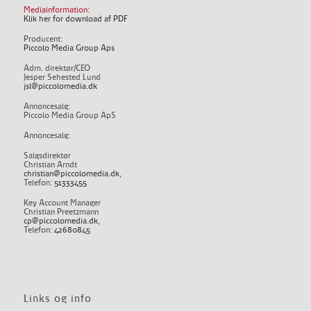
Mediainformation:
Klik her for download af PDF
Producent:
Piccolo Media Group Aps
Adm. direktør/CEO
Jesper Sehested Lund
jsl@piccolomedia.dk
Annoncesalg:
Piccolo Media Group ApS
Annoncesalg:
Salgsdirektør
Christian Arndt
christian@piccolomedia.dk
,
Telefon:
51333455
Key Account Manager
Christian Preetzmann
cp@piccolomedia.dk
,
Telefon:
42680845
Links og info