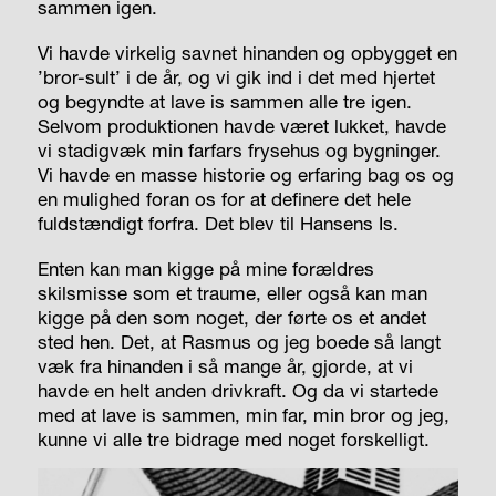
sammen igen.
Vi havde virkelig savnet hinanden og opbygget en
’bror-sult’ i de år, og vi gik ind i det med hjertet
og begyndte at lave is sammen alle tre igen.
Selvom produktionen havde været lukket, havde
vi stadigvæk min farfars frysehus og bygninger.
Vi havde en masse historie og erfaring bag os og
en mulighed foran os for at definere det hele
fuldstændigt forfra. Det blev til Hansens Is.
Enten kan man kigge på mine forældres
skilsmisse som et traume, eller også kan man
kigge på den som noget, der førte os et andet
sted hen. Det, at Rasmus og jeg boede så langt
væk fra hinanden i så mange år, gjorde, at vi
havde en helt anden drivkraft. Og da vi startede
med at lave is sammen, min far, min bror og jeg,
kunne vi alle tre bidrage med noget forskelligt.