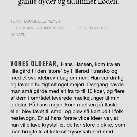
gamle dyder og skummer fløden.
TEKST:
LOUISE ELLY MEYER
FOTO:
ARKIV/HANSENS IS, SOFIE HELSTED, TINA BROK
HANSEN
VORES OLDEFAR,
Hans Hansen, kom fra en
lille gård til den ’store’ by Hillerød i træsko og
med et svendebrev i baglommen. Han var driftig
og lavede hurtigt sit eget mejeri. Dengang havde
man små gårde med alt fra to til 10 køer, og flere
af dem i området leverede mælkejunger til min
oldefar. På hans mejeri kom mælken på flasker
eller blev lavet til smør og blev så kørt ud til folk i
hestevogn. En af hans første vilde ideer var, at
han ville lave krystal-is, de her store blokke, som
man brugte til at køle sit fryseskab ned med