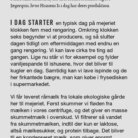
Jægerspris, hvor Hansens Is i dag har deres ­produktion.
I DAG STARTER
en typisk dag på mejeriet
klokken fem med rengøring. Omkring klokken
seks begynder vi at producere, og så slutter
dagen tidligt om eftermiddagen med endnu en
gang rengøring. Vi kan lave cirka tre ting ad
gangen. Lige nu står vi for eksempel og fylder
vaniljespande til ishusene, hvor det bliver til
kugler en dag. Samtidig kan vi lave ispinde og de
her firkantede bægre, man kan købe i frysedisken
i supermarkedet.
Vi får leveret råmælk fra lokale økologiske gårde
her til mejeriet. Først skummer vi fløden fra
mælken i vores centrifuge, og det giver en masse
skummetmælk i overskud. Vi filtrerer så vandet
fra skummetmælken, indtil der kun er laktose,
altså mælkesukker, og protein tilbage. Det bliver
til en kondenseret mælk, som giver enormt