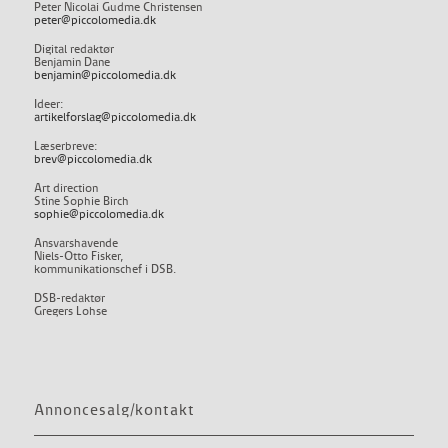
Peter Nicolai Gudme Christensen
peter@piccolomedia.dk
Digital redaktør
Benjamin Dane
benjamin@piccolomedia.dk
Ideer:
artikelforslag@piccolomedia.dk
Læserbreve:
brev@piccolomedia.dk
Art direction
Stine Sophie Birch
sophie@piccolomedia.dk
Ansvarshavende
Niels-Otto Fisker,
kommunikationschef i DSB.
DSB-redaktør
Gregers Lohse
Annoncesalg/kontakt