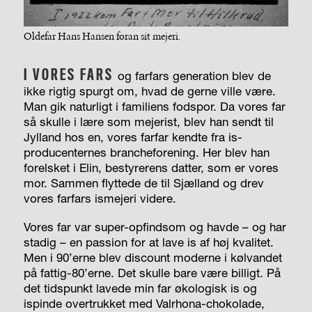
Oldefar Hans Hansen foran sit mejeri.
I VORES FARS
og farfars generation blev de
ikke rigtig spurgt om, hvad de gerne ville være.
Man gik naturligt i familiens fodspor. Da vores far
så skulle i lære som mejerist, blev han sendt til
Jylland hos en, vores farfar kendte fra is-
producenternes brancheforening. Her blev han
forelsket i Elin, bestyrerens datter, som er vores
mor. Sammen flyttede de til Sjælland og drev
vores farfars ismejeri videre.
Vores far var super-opfindsom og havde – og har
stadig – en passion for at lave is af høj kvalitet.
Men i 90’erne blev discount moderne i kølvandet
på fattig-80’erne. Det skulle bare være billigt. På
det tidspunkt lavede min far økologisk is og
ispinde overtrukket med Valrhona-chokolade,