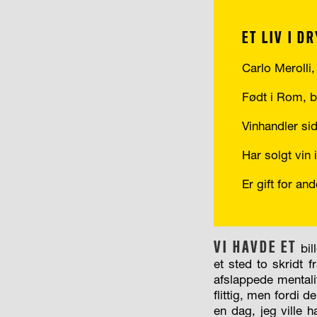
ET LIV I D
Carlo Merolli,
Født i Rom, b
Vinhandler si
Har solgt vi
Er gift for an
VI HAVDE ET
bil
et sted to skridt 
afslappede mentalit
flittig, men fordi 
en dag, jeg ville 