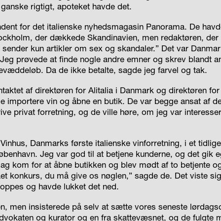
 ganske rigtigt, apoteket havde det.
ndent for det italienske nyhedsmagasin Panorama. De havd
ockholm, der dækkede Skandinavien, men redaktøren, der v
n sender kun artikler om sex og skandaler.” Det var Danmar
 Jeg prøvede at finde nogle andre emner og skrev blandt an
evæddeløb. Da de ikke betalte, sagde jeg farvel og tak.
taktet af direktøren for Alitalia i Danmark og direktøren for 
lle importere vin og åbne en butik. De var begge ansat af den
ve privat forretning, og de ville høre, om jeg var interessere
Vinhus, Danmarks første italienske vinforretning, i et tidlig
enhavn. Jeg var god til at betjene kunderne, og det gik e
 dag kom for at åbne butikken og blev mødt af to betjente og
et konkurs, du må give os nøglen,” sagde de. Det viste sig
oppes og havde lukket det ned.
, men insisterede på selv at sætte vores seneste lørdag
vokaten og kurator og en fra skattevæsnet, og de fulgte m