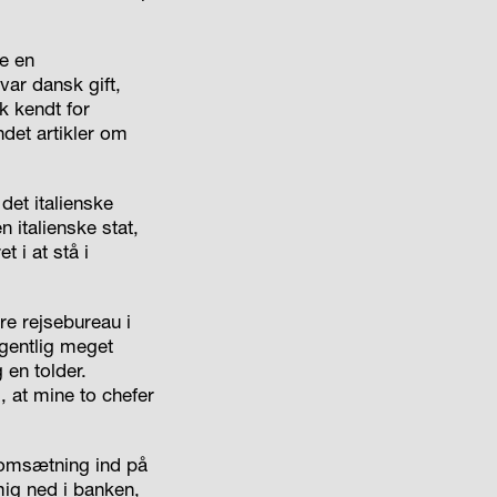
e en
ar dansk gift,
k kendt for
det artikler om
det italienske
 italienske stat,
t i at stå i
ere rejsebureau i
gentlig meget
 en tolder.
, at mine to chefer
somsætning ind på
ig ned i banken,