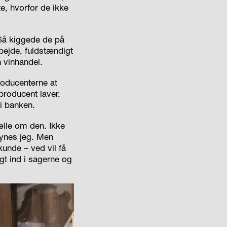
e, hvorfor de ikke
 Så kiggede de på
bejde, fuldstændigt
 vinhandel.
producenterne at
producent laver.
i banken.
tælle om den. Ikke
synes jeg. Men
unde – ved vil få
igt ind i sagerne og