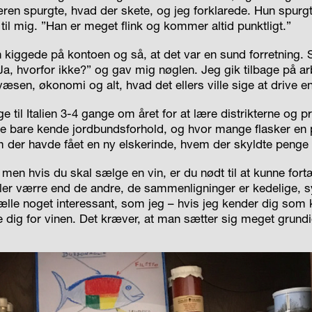
ren spurgte, hvad der skete, og jeg forklarede. Hun spurgt
 til mig. ”Han er meget flink og kommer altid punktligt.”
n kiggede på kontoen og så, at det var en sund forretning.
Ja, hvorfor ikke?” og gav mig nøglen. Jeg gik tilbage på ar
sen, økonomi og alt, hvad det ellers ville sige at drive en
e til Italien 3-4 gange om året for at lære distrikterne og 
kke bare kende jordbundsforhold, og hvor mange flasker en 
em der havde fået en ny elskerinde, hvem der skyldte penge 
, men hvis du skal sælge en vin, er du nødt til at kunne for
ler værre end de andre, de sammenligninger er kedelige, 
ælle noget interessant, som jeg – hvis jeg kender dig som k
ere dig for vinen. Det kræver, at man sætter sig meget grund