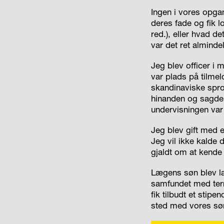
Ingen i vores opg
deres fade og fik l
red.), eller hvad d
var det ret alminde
Jeg blev officer i 
var plads på tilmel
skandinaviske spr
hinanden og sagde: 
undervisningen var 
Jeg blev gift med e
Jeg vil ikke kalde 
gjaldt om at kende
Lægens søn blev læ
samfundet med terro
fik tilbudt et sti
sted med vores søn