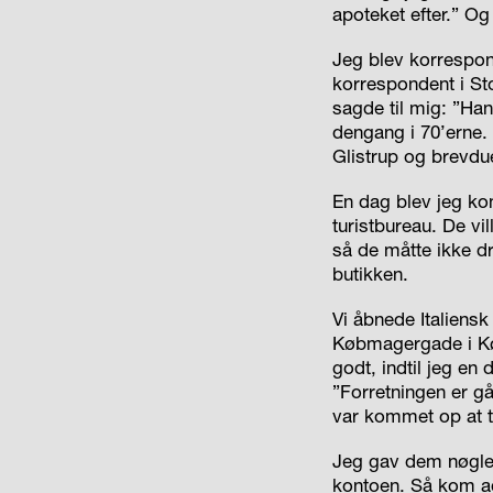
apoteket efter.” Og
Jeg blev korrespo
korrespondent i St
sagde til mig: ”Ha
dengang i 70’erne.
Glistrup og brevdu
En dag blev jeg kon
turistbureau. De vi
så de måtte ikke dri
butikken.
Vi åbnede Italiensk 
Købmagergade i Køb
godt, indtil jeg en
”Forretningen er gå
var kommet op at t
Jeg gav dem nøglen
kontoen. Så kom ad