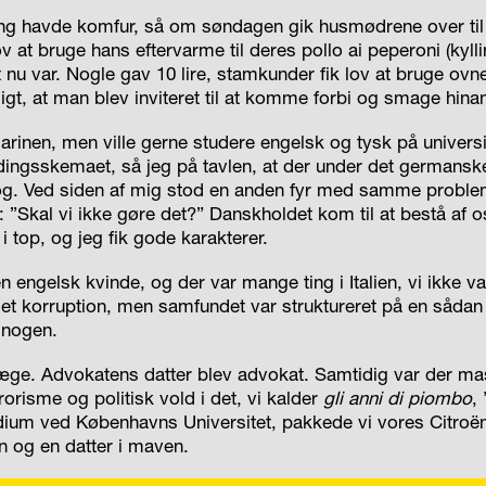
ang havde komfur, så om søndagen gik husmødrene over ti
ov at bruge hans eftervarme til deres pollo ai peperoni (kyl
et nu var. Nogle gav 10 lire, stamkunder fik lov at bruge ovn
ligt, at man blev inviteret til at komme forbi og smage hi
marinen, men ville gerne studere engelsk og tysk på universi
dingsskemaet, så jeg på tavlen, at der under det germanske 
og. Ved siden af mig stod en anden fyr med samme proble
”Skal vi ikke gøre det?” Danskholdet kom til at bestå af o
i top, og jeg fik gode karakterer.
n engelsk kvinde, og der var mange ting i Italien, vi ikke va
det korruption, men samfundet var struktureret på en sådan 
 nogen.
ge. Advokatens datter blev advokat. Samtidig var der mas
risme og politisk vold i det, vi kalder
gli anni di piombo
,
pendium ved Københavns Universitet, pakkede vi vores Citroë
 og en datter i maven.