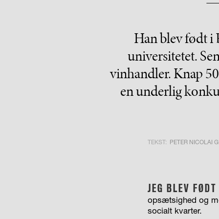
Han blev født i 
universitetet. Se
vinhandler. Knap 50 
en underlig konku
TEKST:
PETER NICOLAI 
JEG BLEV FØDT
opsætsighed og mo
socialt kvarter.