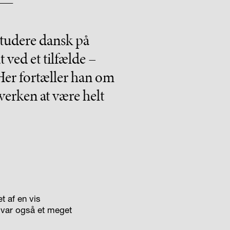
 studere dansk på
 ved et tilfælde –
 Her fortæller han om
erken at være helt
t af en vis
 var også et meget