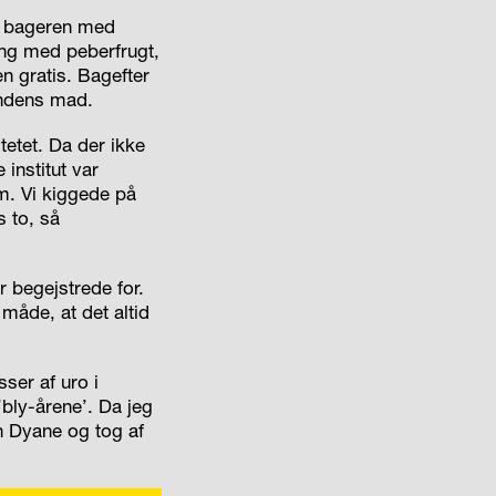
l bageren med
ling med peberfrugt,
en gratis. Bagefter
nandens mad.
tetet. Da der ikke
institut var
m. Vi kiggede på
s to, så
r begejstrede for.
måde, at det altid
ser af uro i
 ’bly-årene’. Da jeg
n Dyane og tog af