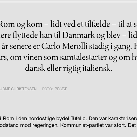
Rom og kom – lidt ved et tilfælde – til at
nere flyttede han til Danmark og blev – lidt
år senere er Carlo Merolli stadig i gang.
rs, om vinen som samtalestarter og om hv
dansk eller rigtig italiensk.
GUDME CHRISTENSEN
FOTO:
PRIVAT
i Rom i den nordøstlige bydel Tufello. Den var karakterisere
dstand mod regeringen. Kommunist-partiet var stort. Det