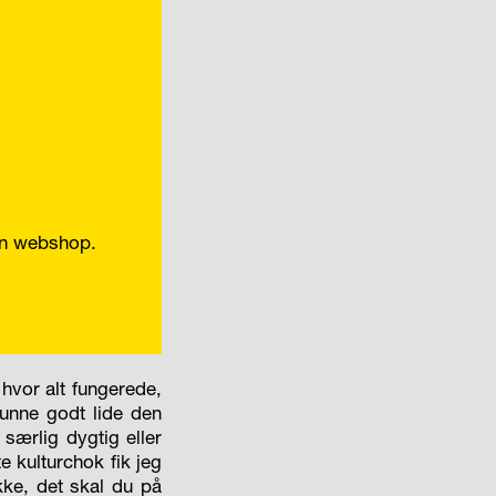
in webshop.
hvor alt fungerede,
kunne godt lide den
 særlig dygtig eller
e kulturchok fik jeg
kke, det skal du på