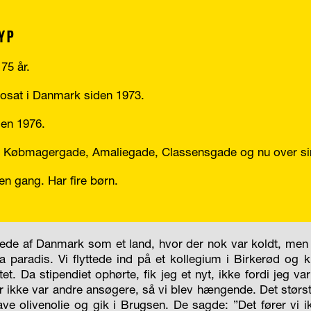
RYP
 75 år.
osat i Danmark siden 1973.
den 1976.
n i Købmagergade, Amaliegade, Classensgade og nu over s
den gang. Har fire børn.
lede af Danmark som et land, hvor der nok var koldt, men 
fra paradis. Vi flyttede ind på et kollegium i Birkerød og 
et. Da stipendiet ophørte, fik jeg et nyt, ikke fordi jeg var
der ikke var andre ansøgere, så vi blev hængende. Det størst
have olivenolie og gik i Brugsen. De sagde: ”Det fører vi i