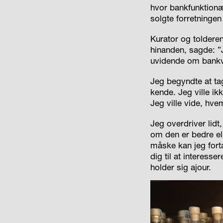
hvor bankfunktionæ
solgte forretningen
Kurator og toldere
hinanden, sagde: ”
uvidende om bankvæ
Jeg begyndte at tag
kende. Jeg ville i
Jeg ville vide, hv
Jeg overdriver lidt
om den er bedre el
måske kan jeg fort
dig til at interess
holder sig ajour.