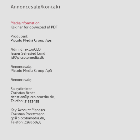
Annoncesalg/kontakt
Mediainformation:
Klik her for download af PDF
Producent:
Piccolo Media Group Aps
Adm. direktør/CEO
Jesper Sehested Lund
jsl@piccolomedia.dk
Annoncesalg:
Piccolo Media Group ApS
Annoncesalg:
Salgsdirektør
Christian Arndt
christian@piccolomedia.dk
,
Telefon:
51333455
Key Account Manager
Christian Preetzmann
cp@piccolomedia.dk
,
Telefon:
42680845