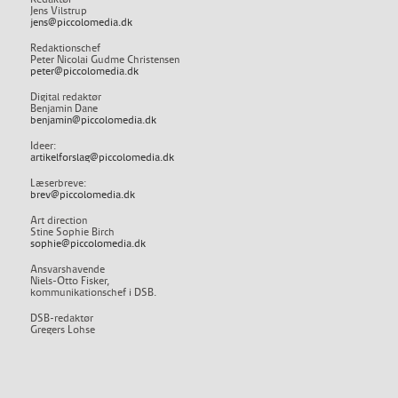
Jens Vilstrup
jens@piccolomedia.dk
Redaktionschef
Peter Nicolai Gudme Christensen
peter@piccolomedia.dk
Digital redaktør
Benjamin Dane
benjamin@piccolomedia.dk
Ideer:
artikelforslag@piccolomedia.dk
Læserbreve:
brev@piccolomedia.dk
Art direction
Stine Sophie Birch
sophie@piccolomedia.dk
Ansvarshavende
Niels-Otto Fisker,
kommunikationschef i DSB.
DSB-redaktør
Gregers Lohse