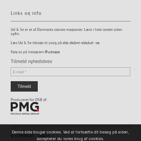
Links og info
Ud & Se er et af Danmarks største magasiner. Læst i hele landet siden
1980.
Læs Ud & Se tilbage til 2005 på
dsb.dk/om-dsb/ud--se
Følg os på instagram
@udogse
Tilmeld nyhedsbrev
Produceret for DSB af:
Denne side bruger cookies. Ved at fortsætte dit besøg på siden,
© COPYRIGHT - UD&SE
accepterer du vores brug af cookies.