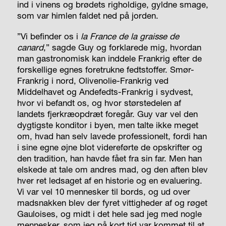
ind i vinens og brødets righoldige, gyldne smage,
som var himlen faldet ned på jorden.
”Vi befinder os i
la France de la graisse de
canard
,
” sagde Guy og forklarede mig, hvordan
man gastronomisk kan inddele Frankrig efter de
forskellige egnes foretrukne fedtstoffer. Smør-
Frankrig i nord, Olivenolie-Frankrig ved
Middelhavet og Andefedts-Frankrig i sydvest,
hvor vi befandt os, og hvor størstedelen af
landets fjerkræopdræt foregår. Guy var vel den
dygtigste konditor i byen, men talte ikke meget
om, hvad han selv lavede professionelt, fordi han
i sine egne øjne blot videreførte de opskrifter og
den tradition, han havde fået fra sin far. Men han
elskede at tale om andres mad, og den aften blev
hver ret ledsaget af en historie og en evaluering.
Vi var vel 10 mennesker til bords, og ud over
madsnakken blev der fyret vittigheder af og røget
Gauloises, og midt i det hele sad jeg med nogle
mennesker, som jeg på kort tid var kommet til at