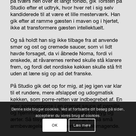
på tværs hen over et langt forløb, gik Torsten på
Studio efter et udtryk, hvor hver ret i sig selv
kandiderede til at være et lille mesterværk. Han
gik efter at ramme gæsten i maven og i hjertet,
ikke at transformere gæsten intellektuelt.
Og så holdt han sig ikke tilbage fra at anvende
smør og ost og cremede saucer, som vi lidt
havde forsaget, da vi åbnede Noma, fordi vi
ønskede, at råvarernes renhed skulle stå klarere
frem, og fordi det nordiske køkken skulle stå frit
uden at læne sig op ad det franske.
På Studio gik det op for mig, at jeg igen var klar
til et rundere, mere afslappet og udogmatisk
køkken, som porre-retten var indbegrebet af. En
mør sommerporre i en cremet sauce af persille
Denne side bruger cookies. Ved at fortsætte dit besøg på siden,
og hjemmelavet miso fermenteret på byg og
accepterer du vores brug af cookies.
ærter. Så tilsyneladende ubesværet. Så små
armbevægelser. Og så uendeligt velsmagende.
OK
Læs mere