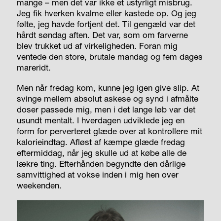
mange – men det var ikke et ustyrligt misbrug.
Jeg fik hverken kvalme eller kastede op. Og jeg
følte, jeg havde fortjent det. Til gengæld var det
hårdt søndag aften. Det var, som om farverne
blev trukket ud af virkeligheden. Foran mig
ventede den store, brutale mandag og fem dages
mareridt.
Men når fredag kom, kunne jeg igen give slip. At
svinge mellem absolut askese og synd i afmålte
doser passede mig, men i det lange løb var det
usundt mentalt. I hverdagen udviklede jeg en
form for perverteret glæde over at kontrollere mit
kalorieindtag. Afløst af kæmpe glæde fredag
eftermiddag, når jeg skulle ud at købe alle de
lækre ting. Efterhånden begyndte den dårlige
samvittighed at vokse inden i mig hen over
weekenden.