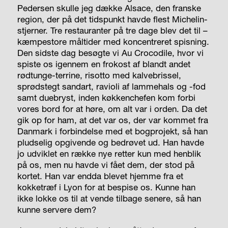
Pedersen skulle jeg dække Alsace, den franske
region, der på det tidspunkt havde flest Michelin-
stjerner. Tre restauranter på tre dage blev det til –
kæmpestore måltider med koncentreret spisning.
Den sidste dag besøgte vi Au Crocodile, hvor vi
spiste os igennem en frokost af blandt andet
rødtunge-terrine, risotto med kalvebrissel,
sprødstegt sandart, ravioli af lammehals og -fod
samt duebryst, inden køkkenchefen kom forbi
vores bord for at høre, om alt var i orden. Da det
gik op for ham, at det var os, der var kommet fra
Danmark i forbindelse med et bogprojekt, så han
pludselig opgivende og bedrøvet ud. Han havde
jo udviklet en række nye retter kun med henblik
på os, men nu havde vi fået dem, der stod på
kortet. Han var endda blevet hjemme fra et
kokketræf i Lyon for at bespise os. Kunne han
ikke lokke os til at vende tilbage senere, så han
kunne servere dem?