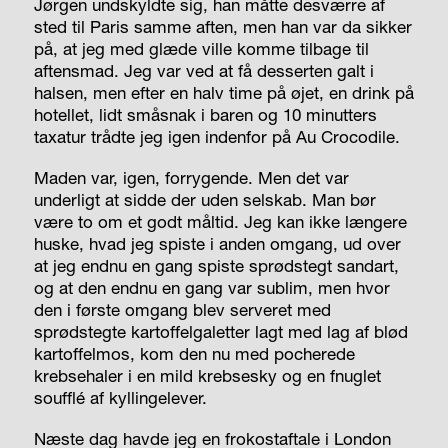
Jørgen undskyldte sig, han måtte desværre af
sted til Paris samme aften, men han var da sikker
på, at jeg med glæde ville komme tilbage til
aftensmad. Jeg var ved at få desserten galt i
halsen, men efter en halv time på øjet, en drink på
hotellet, lidt småsnak i baren og 10 minutters
taxatur trådte jeg igen indenfor på Au Crocodile.
Maden var, igen, forrygende. Men det var
underligt at sidde der uden selskab. Man bør
være to om et godt måltid. Jeg kan ikke længere
huske, hvad jeg spiste i anden omgang, ud over
at jeg endnu en gang spiste sprødstegt sandart,
og at den endnu en gang var sublim, men hvor
den i første omgang blev serveret med
sprødstegte kartoffelgaletter lagt med lag af blød
kartoffelmos, kom den nu med pocherede
krebsehaler i en mild krebsesky og en fnuglet
soufflé af kyllingelever.
Næste dag havde jeg en frokostaftale i London