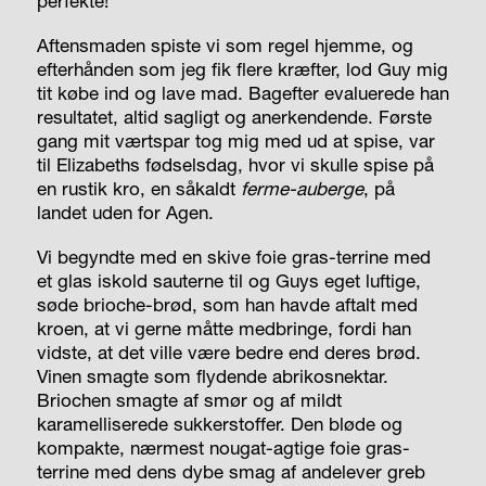
perfekte!
Aftensmaden spiste vi som regel hjemme, og
efterhånden som jeg fik flere kræfter, lod Guy mig
tit købe ind og lave mad. Bagefter evaluerede han
resultatet, altid sagligt og anerkendende. Første
gang mit værtspar tog mig med ud at spise, var
til Elizabeths fødselsdag, hvor vi skulle spise på
en rustik kro, en såkaldt
ferme-auberge
, på
landet uden for Agen.
Vi begyndte med en skive foie gras-terrine med
et glas iskold sauterne til og Guys eget luftige,
søde brioche-brød, som han havde aftalt med
kroen, at vi gerne måtte medbringe, fordi han
vidste, at det ville være bedre end deres brød.
Vinen smagte som flydende abrikosnektar.
Briochen smagte af smør og af mildt
karamelliserede sukkerstoffer. Den bløde og
kompakte, nærmest nougat-agtige foie gras-
terrine med dens dybe smag af andelever greb