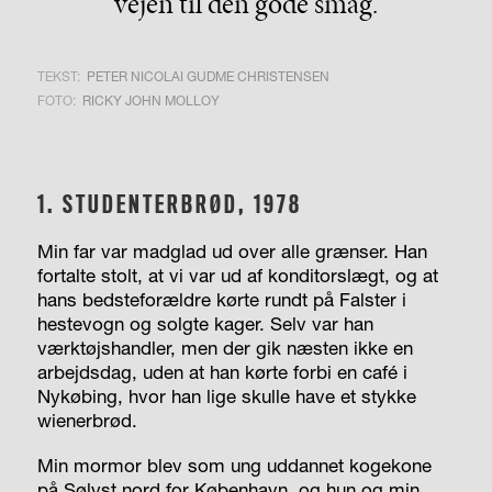
vejen til den gode smag.
TEKST:
PETER NICOLAI GUDME CHRISTENSEN
FOTO:
RICKY JOHN MOLLOY
1.
STUDENTERBRØD, 1978
Min far var madglad ud over alle grænser. Han
fortalte stolt, at vi var ud af konditorslægt, og at
hans bedsteforældre kørte rundt på Falster i
hestevogn og solgte kager. Selv var han
værktøjshandler, men der gik næsten ikke en
arbejdsdag, uden at han kørte forbi en café i
Nykøbing, hvor han lige skulle have et stykke
wienerbrød.
Min mormor blev som ung uddannet kogekone
på Sølyst nord for København, og hun og min