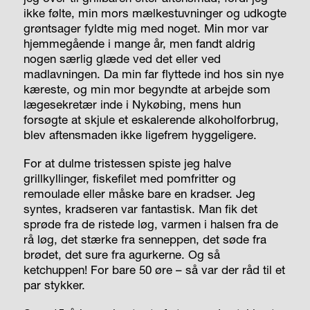
ikke følte, min mors mælkestuvninger og udkogte
grøntsager fyldte mig med noget. Min mor var
hjemmegående i mange år, men fandt aldrig
nogen særlig glæde ved det eller ved
madlavningen. Da min far flyttede ind hos sin nye
kæreste, og min mor begyndte at arbejde som
lægesekretær inde i Nykøbing, mens hun
forsøgte at skjule et eskalerende alkoholforbrug,
blev aftensmaden ikke ligefrem hyggeligere.
For at dulme tristessen spiste jeg halve
grillkyllinger, fiskefilet med pomfritter og
remoulade eller måske bare en kradser. Jeg
syntes, kradseren var fantastisk. Man fik det
sprøde fra de ristede løg, varmen i halsen fra de
rå løg, det stærke fra senneppen, det søde fra
brødet, det sure fra agurkerne. Og så
ketchuppen! For bare 50 øre – så var der råd til et
par stykker.