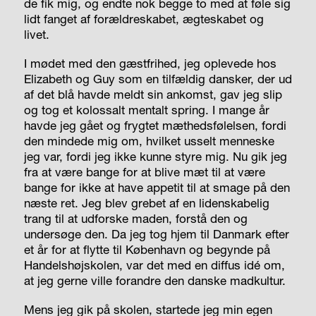
de fik mig, og endte nok begge to med at føle sig
lidt fanget af forældreskabet, ægteskabet og
livet.
I mødet med den gæstfrihed, jeg oplevede hos
Elizabeth og Guy som en tilfældig dansker, der ud
af det blå havde meldt sin ankomst, gav jeg slip
og tog et kolossalt mentalt spring. I mange år
havde jeg gået og frygtet mæthedsfølelsen, fordi
den mindede mig om, hvilket usselt menneske
jeg var, fordi jeg ikke kunne styre mig. Nu gik jeg
fra at være bange for at blive mæt til at være
bange for ikke at have appetit til at smage på den
næste ret. Jeg blev grebet af en lidenskabelig
trang til at udforske maden, forstå den og
undersøge den. Da jeg tog hjem til Danmark efter
et år for at flytte til København og begynde på
Handelshøjskolen, var det med en diffus idé om,
at jeg gerne ville forandre den danske madkultur.
Mens jeg gik på skolen, startede jeg min egen