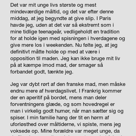
Det var mit unge livs største og mest
mindeværdige måltid, og det var efter denne
middag, at jeg begyndte at give slip. I Paris
havde jeg, uden at det var så ekstremt som i
mine tidlige teenageår, vedligeholdt en tradition
for at holde igen med spisningen i hverdagene og
give mere los i weekenden. Nu følte jeg, at jeg
definitivt måtte holde op med at være i
opposition til maden. Jeg kan ikke bruge mit liv
på at kæmpe imod mad, der smager så
forbandet godt, tænkte jeg.
Jeg var dybt rørt af den franske mad, men måske
endnu mere af hverdagslivet. I Frankrig kommer
der en aperitif på bordet, mens man deler
forventningens glæde, og som hovedregel er
man i virkelig godt humør, når man sætter sig og
spiser. I min familie hang der tit en hørm af
uforløsthed over måltiderne, vi spiste, mens jeg
voksede op. Mine forældre var meget unge, da