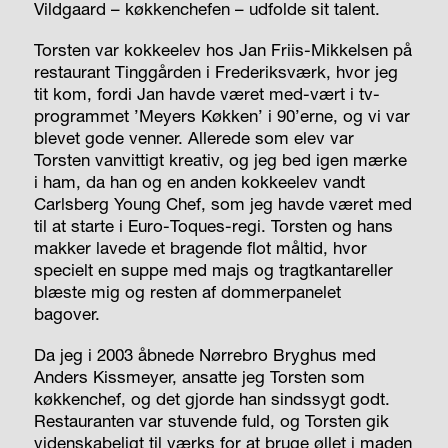
Vildgaard – køkkenchefen – udfolde sit talent.
Torsten var kokkeelev hos Jan Friis-Mikkelsen på
restaurant Tinggården i Frederiksværk, hvor jeg
tit kom, fordi Jan havde været med-vært i tv-
programmet ’Meyers Køkken’ i 90’erne, og vi var
blevet gode venner. Allerede som elev var
Torsten vanvittigt kreativ, og jeg bed igen mærke
i ham, da han og en anden kokkeelev vandt
Carlsberg Young Chef, som jeg havde været med
til at starte i Euro-Toques-regi. Torsten og hans
makker lavede et bragende flot måltid, hvor
specielt en suppe med majs og tragtkantareller
blæste mig og resten af dommerpanelet
bagover.
Da jeg i 2003 åbnede Nørrebro Bryghus med
Anders Kissmeyer, ansatte jeg Torsten som
køkkenchef, og det gjorde han sindssygt godt.
Restauranten var stuvende fuld, og Torsten gik
videnskabeligt til værks for at bruge øllet i maden