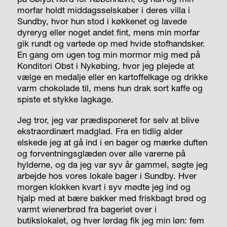
morfar holdt middagsselskaber i deres villa i
Sundby, hvor hun stod i køkkenet og lavede
dyreryg eller noget andet fint, mens min morfar
gik rundt og vartede op med hvide stofhandsker.
En gang om ugen tog min mormor mig med på
Konditori Obst i Nykøbing, hvor jeg plejede at
vælge en medalje eller en kartoffelkage og drikke
varm chokolade til, mens hun drak sort kaffe og
spiste et stykke lagkage.
Jeg tror, jeg var prædisponeret for selv at blive
ekstraordinært madglad. Fra en tidlig alder
elskede jeg at gå ind i en bager og mærke duften
og forventningsglæden over alle varerne på
hylderne, og da jeg var syv år gammel, søgte jeg
arbejde hos vores lokale bager i Sundby. Hver
morgen klokken kvart i syv mødte jeg ind og
hjalp med at bære bakker med friskbagt brød og
varmt wienerbrød fra bageriet over i
butikslokalet, og hver lørdag fik jeg min løn: fem