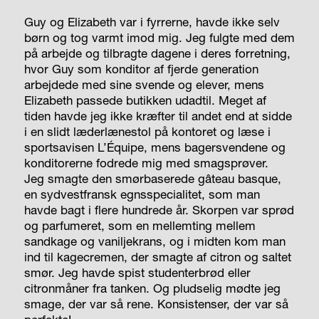
Guy og Elizabeth var i fyrrerne, havde ikke selv
børn og tog varmt imod mig. Jeg fulgte med dem
på arbejde og tilbragte dagene i deres forretning,
hvor Guy som konditor af fjerde generation
arbejdede med sine svende og elever, mens
Elizabeth passede butikken udadtil. Meget af
tiden havde jeg ikke kræfter til andet end at sidde
i en slidt læderlænestol på kontoret og læse i
sportsavisen L’Équipe, mens bagersvendene og
konditorerne fodrede mig med smagsprøver.
Jeg smagte den smørbaserede gâteau basque,
en sydvestfransk egnsspecialitet, som man
havde bagt i flere hund­rede år. Skorpen var sprød
og parfumeret, som en mellemting mellem
sandkage og vaniljekrans, og i midten kom man
ind til kagecremen, der smagte af citron og saltet
smør. Jeg havde spist studenterbrød eller
citronmåner fra tanken. Og pludselig mødte jeg
smage, der var så rene. Konsistenser, der var så