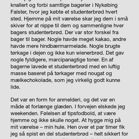
knallert og forbi samtlige bagerier i Nykøbing
Falster, hvor jeg købte et studenterbrød hvert
sted. Hjemme på mit værelse skar jeg dem i små
skiver for at nippe til dem og sammenligne hver
bagers studenterbrød. Der var stor forskel fra
bager til bager. Nogle havde meget kakao, andre
havde mere hindbærmarmelade. Nogle brugte
tørkage i dejen og ikke kun wienerbrød. Det gav
nogle fyldigere, marcipanagtige toner. En af
bagerne lavede et studenterbrød med en luftig
masse baseret på tørkager med nougat og
mælkechokolade, som jeg virkelig godt kunne
lide.
Det var en form for anmelderi, og det var en
måde at forlænge glæden. I forvejen elskede jeg
weekenden. Følelsen af tipsfodbold, at være
hjemme og ikke skulle noget. At hygge mig på
mit værelse – min hule. Hen over et par timer fik
jeg så spist en del studenterbrød – helt sikkert for