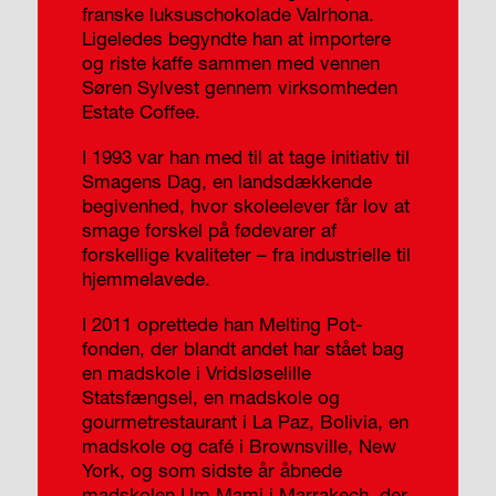
franske luksuschokolade Valrhona.
Ligeledes begyndte han at importere
og riste kaffe sammen med vennen
Søren Sylvest gennem virksomheden
Estate Coffee.
I 1993 var han med til at tage initiativ til
Smagens Dag, en landsdækkende
begivenhed, hvor skole­elever får lov at
smage forskel på fødevarer af
forskellige kvaliteter – fra industrielle til
hjemmelavede.
I 2011 oprettede han Melting Pot-
fonden, der blandt andet har stået bag
en madskole i Vridsløselille
Statsfængsel, en madskole og
gourmetrestaurant i La Paz, Bolivia, en
madskole og café i Brownsville, New
York, og som sidste år åbnede
madskolen Um Mami i Marrakech, der