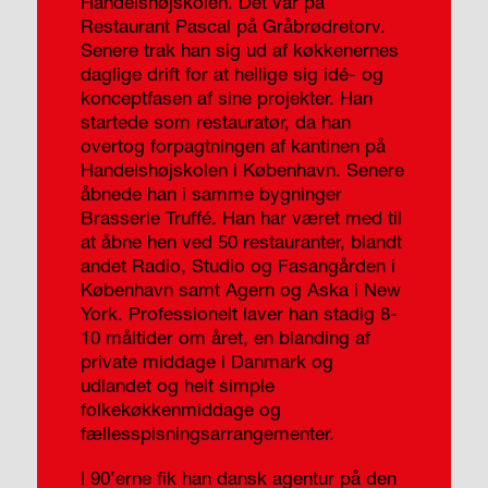
Handelshøjskolen. Det var på
Restaurant Pascal på Gråbrødretorv.
Senere trak han sig ud af køkkenernes
daglige drift for at hellige sig idé- og
konceptfasen af sine projekter. Han
startede som restauratør, da han
overtog forpagtningen af kantinen på
Handelshøjskolen i København. Senere
åbnede han i samme bygninger
Brasserie Truffé. Han har været med til
at åbne hen ved 50 restauranter, blandt
andet Radio, Studio og Fasangården i
København samt Agern og Aska i New
York. Professionelt laver han stadig 8-
10 måltider om året, en blanding af
private middage i Danmark og
udlandet og helt simple
folkekøkkenmiddage og
fællesspisningsarrangementer.
I 90’erne fik han dansk agentur på den