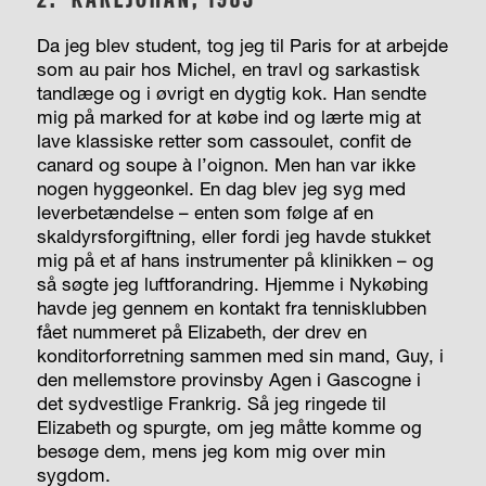
Da jeg blev student, tog jeg til Paris for at arbejde
som au pair hos Michel, en travl og sarkastisk
tandlæge og i øvrigt en dygtig kok. Han sendte
mig på marked for at købe ind og lærte mig at
lave klassiske retter som cassoulet, confit de
canard og soupe à l’oignon. Men han var ikke
nogen hyggeonkel. En dag blev jeg syg med
leverbetændelse – enten som følge af en
skaldyrsforgiftning, eller fordi jeg havde stukket
mig på et af hans instrumenter på klinikken – og
så søgte jeg luftforandring. Hjemme i Nykøbing
havde jeg gennem en kontakt fra tennisklubben
fået nummeret på Elizabeth, der drev en
konditorforretning sammen med sin mand, Guy, i
den mellemstore provinsby Agen i Gascogne i
det sydvestlige Frankrig. Så jeg ringede til
Elizabeth og spurgte, om jeg måtte komme og
besøge dem, mens jeg kom mig over min
sygdom.