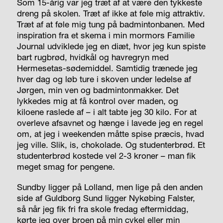
Som 15-årig var jeg træt af at være den tykkeste
dreng på skolen. Træt af ikke at føle mig attraktiv.
Træt af at føle mig tung på badmintonbanen. Med
inspiration fra et skema i min mormors Familie
Journal udviklede jeg en diæt, hvor jeg kun spiste
bart rugbrød, hvidkål og havregryn med
Hermesetas-sødemiddel. Samtidig trænede jeg
hver dag og løb ture i skoven under ledelse af
Jørgen, min ven og badmintonmakker. Det
lykkedes mig at få kontrol over maden, og
kiloene raslede af – i alt tabte jeg 30 kilo. For at
overleve afsavnet og hænge i lavede jeg en regel
om, at jeg i weekenden måtte spise præcis, hvad
jeg ville. Slik, is, chokolade. Og studenterbrød. Et
studenterbrød kostede vel 2-3 kroner – man fik
meget smag for pengene.
Sundby ligger på Lolland, men lige på den anden
side af Guldborg Sund ligger Nykøbing Falster,
så når jeg fik fri fra skole fredag eftermiddag,
kørte jeg over broen på min cykel eller min