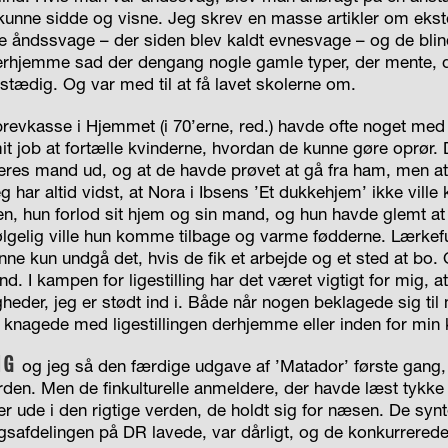
unne sidde og visne. Jeg skrev en masse artikler om ekst
de åndssvage – der siden blev kaldt evnesvage – og de blin
herhjemme sad der dengang nogle gamle typer, der mente, 
 stædig. Og var med til at få lavet skolerne om.
revkasse i Hjemmet (i 70’erne, red.) havde ofte noget med li
mit job at fortælle kvinderne, hvordan de kunne gøre oprør. 
eres mand ud, og at de havde prøvet at gå fra ham, men at 
 har altid vidst, at Nora i Ibsens ’Et dukkehjem’ ikke ville
en, hun forlod sit hjem og sin mand, og hun havde glemt at
lgelig ville hun komme tilbage og varme fødderne. Lærkefu
kunne kun undgå det, hvis de fik et arbejde og et sted at bo. 
. I kampen for ligestilling har det været vigtigt for mig, at
gheder, jeg er stødt ind i. Både når nogen beklagede sig til
knagede med ligestillingen derhjemme eller inden for min 
NG
og jeg så den færdige udgave af ’Matador’ første gang, v
rden. Men de finkulturelle anmeldere, der havde læst tykke
r ude i den rigtige verden, de holdt sig for næsen. De synte
safdelingen på DR lavede, var dårligt, og de konkurrerede