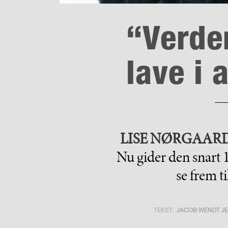
“Verden
lave i 
LISE NØRGAAR
Nu gider den snart 
se frem t
TEKST:
JACOB WENDT J