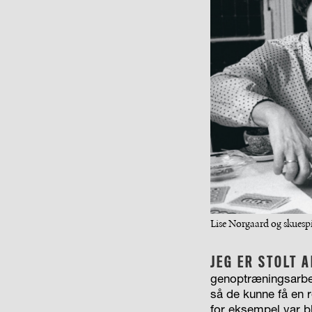
Lise Nørgaard og skuesp
JEG ER STOLT A
genoptræningsarbej
så de kunne få en r
for eksempel var b