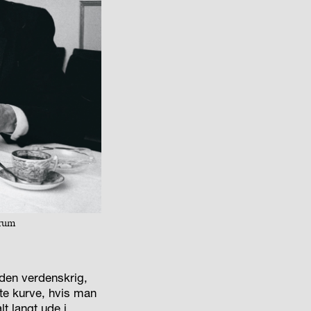
drum
den verdenskrig,
tte kurve, hvis man
t langt ude i