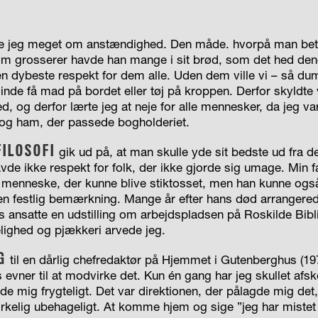
e jeg meget om anstændighed. Den måde. hvorpå man betr
 grosserer havde han mange i sit brød, som det hed de
 dybeste respekt for dem alle. Uden dem ville vi – så d
sinde få mad på bordet eller tøj på kroppen. Derfor skyldte
 og derfor lærte jeg at neje for alle mennesker, da jeg var
 og ham, der passede bogholderiet.
FILOSOFI
gik ud på, at man skulle yde sit bedste ud fra d
de ikke respekt for folk, der ikke gjorde sig umage. Min fa
 menneske, der kunne blive stiktosset, men han kunne og
 festlig bemærkning. Mange år efter hans død arrangered
s ansatte en udstilling om arbejdspladsen på Roskilde Bibl
elighed og pjækkeri arvede jeg.
G
til en dårlig chefredaktør på Hjemmet i Gutenberghus (19
 evner til at modvirke det. Kun én gang har jeg skullet afs
ede mig frygteligt. Det var direktionen, der pålagde mig det,
irkelig ubehageligt. At komme hjem og sige ”jeg har mistet