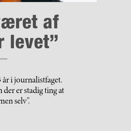
været af
r levet”
3 år i journalistfaget.
er er stadig ting at
men selv”.