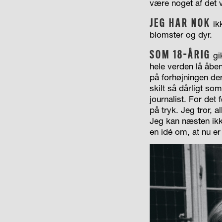
være noget af det 
JEG HAR NOK
ikk
blomster og dyr.
SOM 18-ÅRIG
gi
hele verden lå åbe
på forhøjningen de
skilt så dårligt so
journalist. For det 
på tryk. Jeg tror, a
Jeg kan næsten ikke
en idé om, at nu e