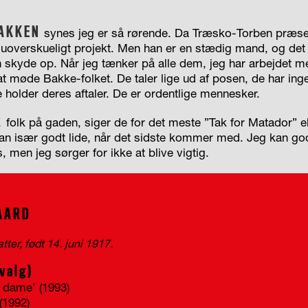
AKKEN
synes jeg er så rørende. Da Træsko-Torben præse
t uoverskueligt projekt. Men han er en stædig mand, og det
en skyde op. Når jeg tænker på alle dem, jeg har arbejdet m
at møde Bakke-folket. De taler lige ud af posen, de har inge
 holder deres aftaler. De er ordentlige mennesker.
R
folk på gaden, siger de for det meste ”Tak for Matador” el
an især godt lide, når det sidste kommer med. Jeg kan godt
, men jeg sørger for ikke at blive vigtig.
AARD
atter, født 14. juni 1917.
dvalg)
 dame’ (1993)
(1992)