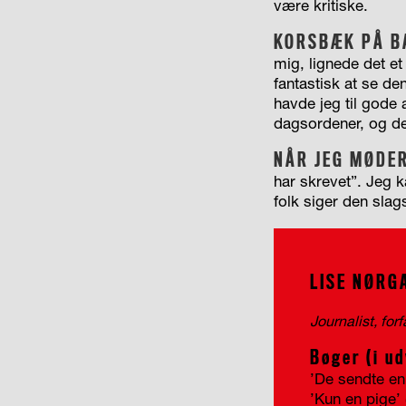
være kritiske.
KORSBÆK PÅ B
mig, lignede det e
fantastisk at se d
havde jeg til gode 
dagsordener, og de
NÅR JEG MØDE
har skrevet”. Jeg k
folk siger den slags
LISE NØRG
Journalist, forf
Bøger (i u
’De sendte en
’Kun en pige’ 