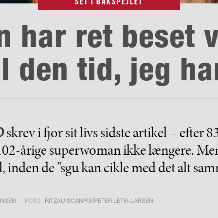
SET I BAKSPEJLET
 har ret beset 
al den tid, jeg ha
D
skrev i fjor sit livs sidste artikel – efter 8
102-årige superwoman ikke længere. Men d
il, inden de ”sgu kan cikle med det alt sam
ENSEN
FOTO:
RITZAU SCANPIX/PETER LETH-LARSEN