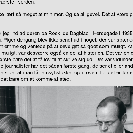
værste i verden.
e lært så meget af min mor. Og så alligevel. Det at være g
k jeg ind ad døren på Roskilde Dagblad i Hersegade i 1935.
n. Piger dengang blev ikke sendt ud i noget, der var spænd
rhjemme og ventede på at blive gift så godt som muligt. At
m muligt, var desværre også en del af historien. Det var en 
første bare det at få lov til at skrive sig ud. Det var vidunder
lle journalister har det sådan første gang, de ser et eller an
 sige, at man får en syl stukket op i røven, for det er for
r det bare om at komme af sted.