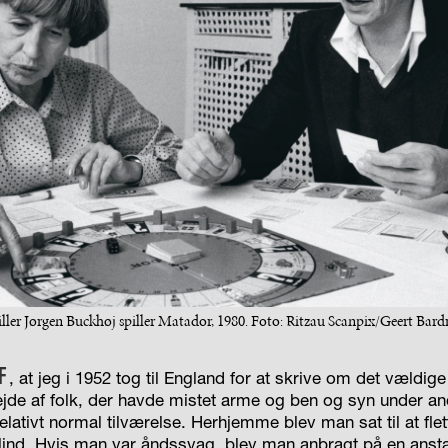
iller Jørgen Buckhøj spiller Matador, 1980. Foto: Ritzau Scanpix/Geert Bar
F
, at jeg i 1952 tog til England for at skrive om det vældige
de af folk, der havde mistet arme og ben og syn under an
elativt normal tilværelse. Herhjemme blev man sat til at fle
lind. Hvis man var åndssvag, blev man anbragt på en anstal