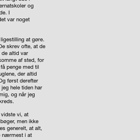
ernatskoler og
de. I
det var noget
gestilling at gøre.
De skrev ofte, at de
de altid var
 komme af sted, for
 få penge med til
glene, der altid
Og først derefter
 jeg hele tiden har
 mig, og når jeg
kreds.
idste vi, at
 bøger, men ikke
s generelt, at alt,
 nærmest i at