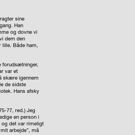
agter sine
ngang. Han
umme og dovne vi
 vi dem den
 lille. Både ham,
e forudsætninger,
r var et
så skære igennem
e de sidste
iotek. Hans afsky
75-77, red.) Jeg
kedige en person i
 og det var rimeligt
 mit arbejde”, må