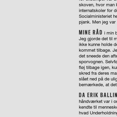
skoven, hvor man k
internatskoler for 
Socialministeriet 
pjank. Men jeg var
MINE RÅD
i min b
Jeg gjorde det til 
ikke kunne holde d
kommet tilbage. Jeg
det sneede den aft
sporvognen. Selvfø
fløj tilbage igen, 
skred fra deres mand
slået ned på de uli
bemærkede, at det 
DA ERIK BALLI
håndværket var i o
kendte til menneske
hvad Underholdning