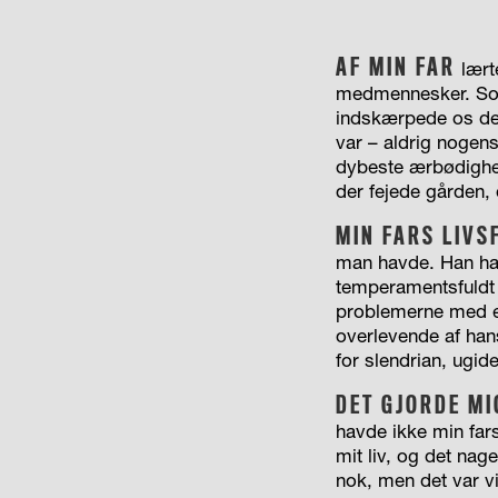
AF MIN FAR
lært
medmennesker. Som
indskærpede os den
var – aldrig nogen
dybeste ærbødighed,
der fejede gården,
MIN FARS LIVS
man havde. Han hav
temperamentsfuldt
problemerne med en
overlevende af han
for slendrian, ugid
DET GJORDE MI
havde ikke min fars
mit liv, og det nag
nok, men det var v