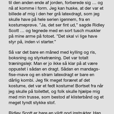
til den anden ende af jorden, forberede sig … og
nå at komme i form. Jeg kan huske, at der var et
billede af mig i den her grå latexdragt, som jeg
skulle have på hele serien igennem, fra en
kostumeprøve. ”Ja, det ser fint ud,” sagde Ridley
Scott … og tegnede med en sort tusch muskler
på mine arme på fotoet. ”Det skal vi lige have
styr på, inden vi starter.”
Så var det bare en måned med kylling og ris,
boksning og styrketræning. Det var totalt
træningslejr. Man er jo ikke så klar på at være
oppustet i sådan en dragt. Sådan en mandags-
fise-mave og en stram latexdragt er bare en
dårlig kombi. Jeg fik meget foræret af det
kostume, det var et fedt kostume! Bortset fra når
jeg skulle på toilettet, og folk skulle hjælpe mig
med min trusse, som bestod af klisterbånd og et
meget tyndt stykke stof.
Ridley Scott er bare en vildt god instruktør. Han