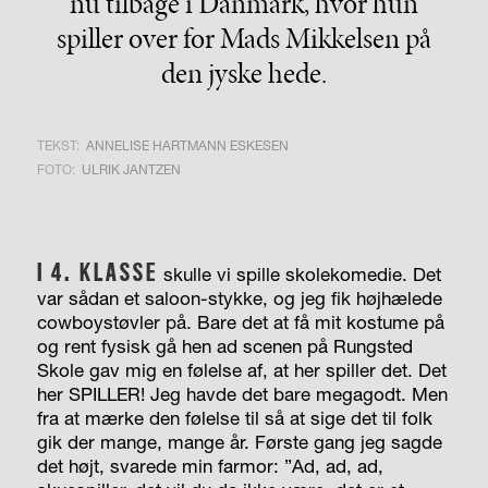
nu tilbage i Danmark, hvor hun
spiller over for Mads Mikkelsen på
den jyske hede.
TEKST:
ANNELISE HARTMANN ESKESEN
FOTO:
ULRIK JANTZEN
I 4. KLASSE
skulle vi spille skolekomedie. Det
var sådan et saloon-stykke, og jeg fik højhælede
cowboystøvler på. Bare det at få mit kostume på
og rent fysisk gå hen ad scenen på Rungsted
Skole gav mig en følelse af, at her spiller det. Det
her SPILLER! Jeg havde det bare megagodt. Men
fra at mærke den følelse til så at sige det til folk
gik der mange, mange år. Første gang jeg sagde
det højt, svarede min farmor: ”Ad, ad, ad,