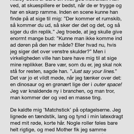
ved, at skuespillere er bedst, når de er trygge og
har en skarp ramme. Inden en scene kunne han
finde på at sige til mig: ”Der kommer et rumskib,
så kommer du ud, så sker der det og det, og så
siger du din replik.” Jeg troede, at jeg skulle give
enormt mange bud: ”Kunne man ikke komme ind
ad døren på den her måde? Eller hvad nu, hvis
jeg siger det over venstre skulder?” Men i
virkeligheden ville han bare have mig til at sige
mine replikker. Bare vær, som du er, jeg skal nok
stå for resten, sagde han. ”
Just say your lines
.”
Det var jo et vildt møde, når jeg tænker over det:
en dinosaur og en grønært lige der i
outer space!
Jeg var knaldende ny i branchen, og man tror,
man kommer der og ved en masse ting.
De kaldte mig ’Matchstick’ på optagelserne. Jeg
lignede en tændstik, lang og tynd i min latexdragt
med mit røde, korte hår. Nogle roller føles bare
helt rigtige, og med Mother fik jeg samme