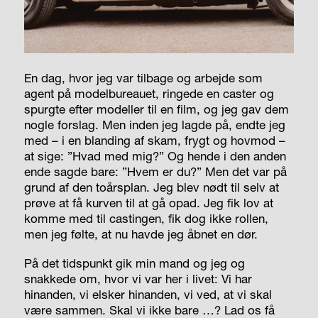
En dag, hvor jeg var tilbage og arbejde som
agent på modelbureauet, ringede en caster og
spurgte efter modeller til en film, og jeg gav dem
nogle forslag. Men inden jeg lagde på, endte jeg
med – i en blanding af skam, frygt og hovmod –
at sige: ”Hvad med mig?” Og hende i den anden
ende sagde bare: ”Hvem er du?” Men det var på
grund af den toårsplan. Jeg blev nødt til selv at
prøve at få kurven til at gå opad. Jeg fik lov at
komme med til castingen, fik dog ikke rollen,
men jeg følte, at nu havde jeg åbnet en dør.
På det tidspunkt gik min mand og jeg og
snakkede om, hvor vi var her i livet: Vi har
hinanden, vi elsker hinanden, vi ved, at vi skal
være sammen. Skal vi ikke bare …? Lad os få