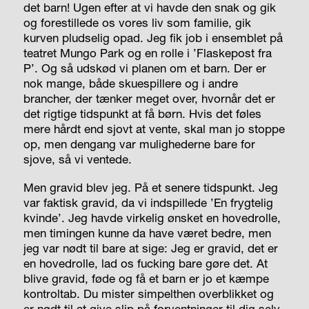
det barn! Ugen efter at vi havde den snak og gik
og forestillede os vores liv som familie, gik
kurven pludselig opad. Jeg fik job i ensemblet på
teatret Mungo Park og en rolle i ’Flaskepost fra
P’. Og så udskød vi planen om et barn. Der er
nok mange, både skuespillere og i andre
brancher, der tænker meget over, hvornår det er
det rigtige tidspunkt at få børn. Hvis det føles
mere hårdt end sjovt at vente, skal man jo stoppe
op, men dengang var mulighederne bare for
sjove, så vi ventede.
Men gravid blev jeg. På et senere tidspunkt. Jeg
var faktisk gravid, da vi indspillede ’En frygtelig
kvinde’. Jeg havde virkelig ønsket en hovedrolle,
men timingen kunne da have været bedre, men
jeg var nødt til bare at sige: Jeg er gravid, det er
en hovedrolle, lad os fucking bare gøre det. At
blive gravid, føde og få et barn er jo et kæmpe
kontroltab. Du mister simpelthen overblikket og
er nødt til at give slip på forventninger til dig selv,