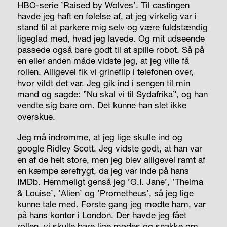
HBO-serie ’Raised by Wolves’. Til castingen
havde jeg haft en følelse af, at jeg virkelig var i
stand til at parkere mig selv og være fuldstændig
ligeglad med, hvad jeg lavede. Og mit udseende
passede også bare godt til at spille robot. Så på
en eller anden måde vidste jeg, at jeg ville få
rollen. Alligevel fik vi grineflip i telefonen over,
hvor vildt det var. Jeg gik ind i sengen til min
mand og sagde: ”Nu skal vi til Sydafrika”, og han
vendte sig bare om. Det kunne han slet ikke
overskue.
Jeg må indrømme, at jeg lige skulle ind og
google Ridley Scott. Jeg vidste godt, at han var
en af de helt store, men jeg blev alligevel ramt af
en kæmpe ærefrygt, da jeg var inde på hans
IMDb. Hemmeligt genså jeg ’G.I. Jane’, ’Thelma
& Louise’, ’Alien’ og ’Prome­theus’, så jeg lige
kunne tale med. Første gang jeg mødte ham, var
på hans kontor i London. Der havde jeg fået
rollen, vi skulle bare lige mødes og snakke om,