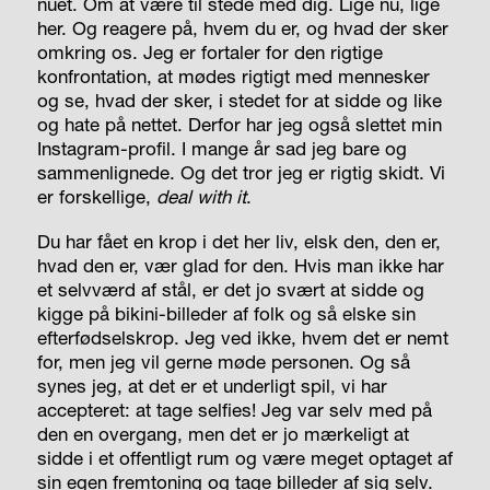
nuet. Om at være til stede med dig. Lige nu, lige
her. Og reagere på, hvem du er, og hvad der sker
omkring os. Jeg er fortaler for den rigtige
konfrontation, at mødes rigtigt med mennesker
og se, hvad der sker, i stedet for at sidde og like
og hate på nettet. Derfor har jeg også slettet min
Instagram-profil. I mange år sad jeg bare og
sammenlignede. Og det tror jeg er rigtig skidt. Vi
er forskellige,
deal with it
.
Du har fået en krop i det her liv, elsk den, den er,
hvad den er, vær glad for den. Hvis man ikke har
et selvværd af stål, er det jo svært at sidde og
kigge på bikini-billeder af folk og så elske sin
efterfødselskrop. Jeg ved ikke, hvem det er nemt
for, men jeg vil gerne møde personen. Og så
synes jeg, at det er et underligt spil, vi har
accepteret: at tage selfies! Jeg var selv med på
den en overgang, men det er jo mærkeligt at
sidde i et offentligt rum og være meget optaget af
sin egen fremtoning og tage billeder af sig selv.