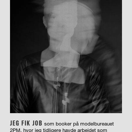
JEG FIK JOB
som booker på modelbureauet
2PM, hvor jeg tidligere havde arbejdet som