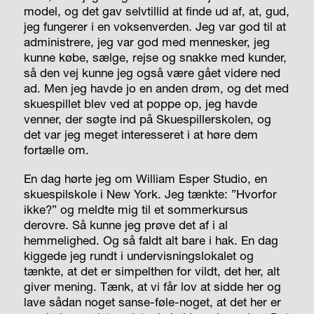
model, og det gav selvtillid at finde ud af, at, gud,
jeg fungerer i en voksenverden. Jeg var god til at
administrere, jeg var god med mennesker, jeg
kunne købe, sælge, rejse og snakke med kunder,
så den vej kunne jeg også være gået videre ned
ad. Men jeg havde jo en anden drøm, og det med
skuespillet blev ved at poppe op, jeg havde
venner, der søgte ind på Skuespillerskolen, og
det var jeg meget interesseret i at høre dem
fortælle om.
En dag hørte jeg om William Esper Studio, en
skuespilskole i New York. Jeg tænkte: ”Hvorfor
ikke?” og meldte mig til et sommerkursus
derovre. Så kunne jeg prøve det af i al
hemmelighed. Og så faldt alt bare i hak. En dag
kiggede jeg rundt i undervisningslokalet og
tænkte, at det er simpelthen for vildt, det her, alt
giver mening. Tænk, at vi får lov at sidde her og
lave sådan noget sanse-føle-noget, at det her er