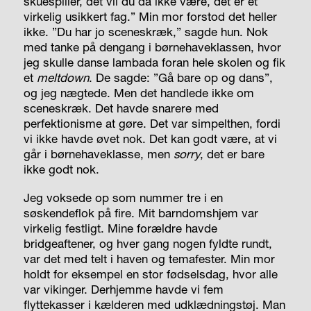
skuespiller, det vil du da ikke være, det er et
virkelig usikkert fag.” Min mor forstod det heller
ikke. ”Du har jo sceneskræk,” sagde hun. Nok
med tanke på dengang i børnehaveklassen, hvor
jeg skulle danse lambada foran hele skolen og fik
et
meltdown
.
De sagde: ”Gå bare op og dans”,
og jeg nægtede. Men det handlede ikke om
sceneskræk. Det havde snarere med
perfektionisme at gøre. Det var simpelthen, fordi
vi ikke havde øvet nok. Det kan godt være, at vi
går i børnehaveklasse, men
sorry
,
det er bare
ikke godt nok.
Jeg voksede op som nummer tre i en
søskendeflok på fire. Mit barndomshjem var
virkelig festligt. Mine forældre havde
bridgeaftener, og hver gang nogen fyldte rundt,
var det med telt i haven og temafester. Min mor
holdt for eksempel en stor fødselsdag, hvor alle
var vikinger. Derhjemme havde vi fem
flyttekasser i kælderen med udklædningstøj. Man