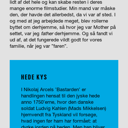
lidt af det hele og kan skabe resten i deres
mange enorme filmstudier. Min mand var måske
den, der havde det allerbedst, da vi var af sted. I
og med at jeg arbejdede meget, blev rollerne
byttet om derhjemme, så hvor jeg var Mother på
settet, var jeg
father
derhjemme. Og så fandt vi
ud af, at det fungerede vildt godt for vores
familie, når jeg var ”faren”.
HEDE KYS
I Nikolaj Arcels ’Bastarden’ er
handlingen hensat til den jyske hede
anno 1750’erne, hvor den danske
soldat Ludvig Kahlen (Mads Mikkelsen)
hjemvendt fra Tyskland vil forsøge,
hvad ingen før ham har formået: at
dyrke jorden på heden. Men han bliver