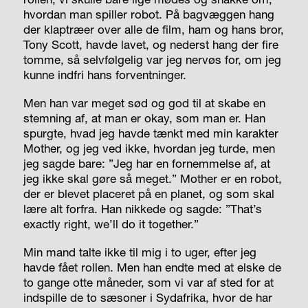
hvordan man spiller robot. På bagvæggen hang
der klaptræer over alle de film, ham og hans bror,
Tony Scott, havde lavet, og nederst hang der fire
tomme, så selvfølgelig var jeg nervøs for, om jeg
kunne indfri hans forventninger.
Men han var meget sød og god til at skabe en
stemning af, at man er okay, som man er. Han
spurgte, hvad jeg havde tænkt med min karakter
Mother, og jeg ved ikke, hvordan jeg turde, men
jeg sagde bare: ”Jeg har en fornemmelse af, at
jeg ikke skal gøre så meget.” Mother er en robot,
der er blevet placeret på en planet, og som skal
lære alt forfra. Han nikkede og sagde: ”That’s
exactly right, we’ll do it together.”
Min mand talte ikke til mig i to uger, efter jeg
havde fået rollen. Men han endte med at elske de
to gange otte måneder, som vi var af sted for at
indspille de to sæsoner i Sydafrika, hvor de har