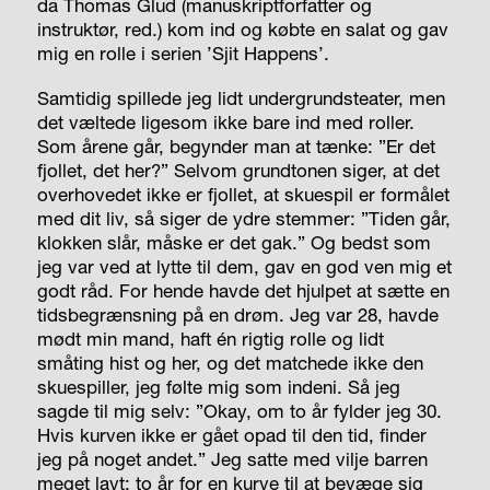
da Thomas Glud (manuskriptforfatter og
instruktør, red.) kom ind og købte en salat og gav
mig en rolle i serien ’Sjit Happens’.
Samtidig spillede jeg lidt undergrundsteater, men
det væltede ligesom ikke bare ind med roller.
Som årene går, begynder man at tænke: ”Er det
fjollet, det her?” Selvom grundtonen siger, at det
overhovedet ikke er fjollet, at skuespil er formålet
med dit liv, så siger de ydre stemmer: ”Tiden går,
klokken slår, måske er det gak.” Og bedst som
jeg var ved at lytte til dem, gav en god ven mig et
godt råd. For hende havde det hjulpet at sætte en
tidsbegrænsning på en drøm. Jeg var 28, havde
mødt min mand, haft én rigtig rolle og lidt
småting hist og her, og det matchede ikke den
skuespiller, jeg følte mig som indeni. Så jeg
sagde til mig selv: ”Okay, om to år fylder jeg 30.
Hvis kurven ikke er gået opad til den tid, finder
jeg på noget andet.” Jeg satte med vilje barren
meget lavt: to år for en kurve til at bevæge sig