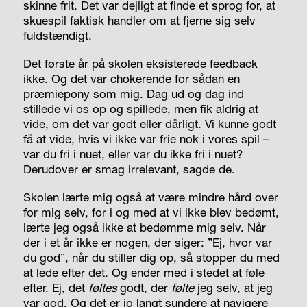
skinne frit. Det var dejligt at finde et sprog for, at
skuespil faktisk handler om at fjerne sig selv
fuldstændigt.
Det første år på skolen eksisterede feedback
ikke. Og det var chokerende for sådan en
præmiepony som mig. Dag ud og dag ind
stillede vi os op og spillede, men fik aldrig at
vide, om det var godt eller dårligt. Vi kunne godt
få at vide, hvis vi ikke var frie nok i vores spil –
var du fri i nuet, eller var du ikke fri i nuet?
Derudover er smag irrelevant, sagde de.
Skolen lærte mig også at være mindre hård over
for mig selv, for i og med at vi ikke blev bedømt,
lærte jeg også ikke at bedømme mig selv. Når
der i et år ikke er nogen, der siger: ”Ej, hvor var
du god”, når du stiller dig op, så stopper du med
at lede efter det. Og ender med i stedet at føle
efter. Ej, det
føltes
godt, der
følte
jeg selv, at jeg
var god. Og det er jo langt sundere at navigere