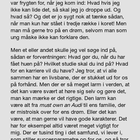
var frygten for, når jeg kom ind: Hvad hvis jeg
ikke kan lide det, så skal jeg jo droppe ud. Og
hvad så? Og det er jo sygt nok at tænke sådan,
når man kun har stået i tredje række i koret! Men
man må gerne tro på en drøm, selvom man som
ung måske ikke kan forklare den.
Men et eller andet skulle jeg vel søge ind på,
sådan er forventningen: Hvad gør du, når du har
fået huen på? Hvilket studie skal du ind på? Hvad
for en karriere vil du have? Jeg tror, at vi alle
sammen har en livsbane, der er stukket ud for os
på forhånd. Men der er så meget larm i verden, at
det kan være svært at høre sig selv og gøre det,
man kan mærke er det rigtige. Den larm kan
være alt fra
must own an Audi
til ens familie, der
er mistroisk over for ens drøm. Eller det kan
være, at man gerne vil have gode karakterer. Det
har for eksempel altid været meget vigtigt for
mig. Der er tusind ting i det samfund, vi lever i,
som stiller succesparametre op for os, og så tror