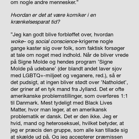
om nogle andre mennesker.”
Hvordan er det at være komiker i en
krænkelsesparat tid?
”Jeg kan godt blive forbløffet over, hvordan
woke
–
og
social conscience
-krigerne nogle
gange kaster sig over folk, som faktisk forsøger
at tale om noget med indhold. Når de bliver vrede
på Signe Molde og hendes program ’Signe
Molde på udebane’ (der blandt andet laver sjov
med LGBTQ+-miljøet og veganere, red.), så er
det pudsigt, at ingen bliver stødt over ’Natholdet’,
der griner af en tyk mand fra Jylland. Det er ofte
amerikanske problemstillinger, som overføres 1:1
til Danmark. Mest tydeligt med Black Lives
Matter, hvor man leger, at en amerikansk
problematik er dansk. Det er den ikke. Jeg er
hvid, mand og heteroseksuel, hvilket betyder, at
jeg er præcis den gruppe, som alle kan tillade sig
at skælde ud på. Og jeg accepterer præmissen