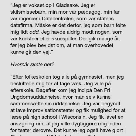
”Jeg er vokset op i Gladsaxe. Jeg er
skilsmissebarn, min mor var pædagog, min far
var ingeniør i Datacentralen, som var statens
datafirma. Måske er det derfor, jeg som barn følte
mig lidt
odd
. Jeg havde aldrig mødt nogen, som
var kunstner eller skuespiller. Der gik mange år,
før jeg blev bevidst om, at man overhovedet
kunne gå den vej.”
Hvornår skete det?
”Efter folkeskolen tog alle på gymnasiet, men jeg
besluttede mig for at tage væk. Jeg ville på
efterskole. Bagefter kom jeg ind på Den Fri
Ungdomsuddannelse, hvor man selv kunne
sammensætte sin uddannelse. Jeg var begyndt
at lave improvisationsteater og fik mulighed for at
læse på high school i Wisconsin. Jeg fik lavet en
ansøgning om, at jeg ville dygtiggøre mig inden
for teater derovre. Det kunne jeg også have gjort i