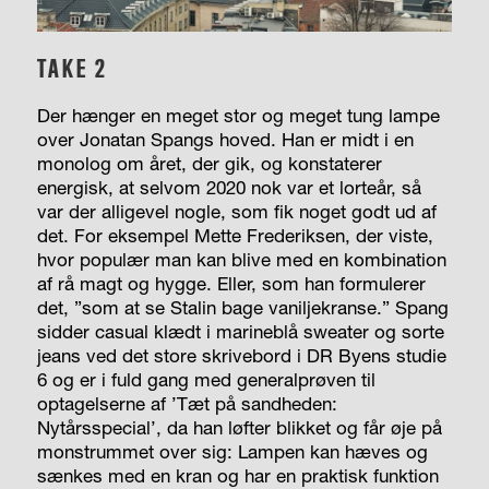
TAKE 2
Der hænger en meget stor og meget tung lampe
over Jonatan Spangs hoved. Han er midt i en
monolog om året, der gik, og konstaterer
energisk, at selvom 2020 nok var et lorteår, så
var der alligevel nogle, som fik noget godt ud af
det. For eksempel Mette Frederiksen, der viste,
hvor populær man kan blive med en kombination
af rå magt og hygge. Eller, som han formulerer
det, ”som at se Stalin bage vaniljekranse.” Spang
sidder casual klædt i marineblå sweater og sorte
jeans ved det store skrivebord i DR Byens studie
6 og er i fuld gang med generalprøven til
optagelserne af ’Tæt på
sandheden:
Nytårsspecial’, da han løfter blikket og får øje på
monstrummet over sig: Lampen kan hæves og
sænkes med en kran og har en praktisk funktion