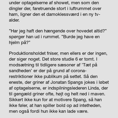
under optagelserne af showet, men som den
dingler der, faretruende stort i luftrummet over
ham, ligner den et damoklessværd i en ny tv-
alder.
”Har jeg haft den hængende over hovedet altid?”
spørger han ud i rummet. ”Burde jeg have en
hjelm på?”
Produktionsholdet fniser, men ellers er der ingen,
der siger noget. Det store studie 6 er tomt. I
modsætning til tidligere sæsoner af ’Tæt på
sandheden’ er der på grund af corona-
restriktioner ikke publikum på settet. Så den
eneste, der griner af Jonatan Spangs jokes i løbet
af optagelserne, er indspilningslederen Linda, der
til gengæld griner ofte, højt og helt ned i maven.
Sikkert ikke kun for at motivere Spang, så han
ikke føler, at han spiller bold op ad intetheden,
men også fordi hun ikke kan lade være.