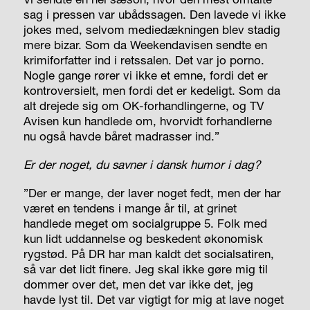
sag i pressen var ubådssagen. Den lavede vi ikke
jokes med, selvom mediedækningen blev stadig
mere bizar. Som da Weekend­avisen sendte en
krimiforfatter ind i retssalen. Det var jo porno.
Nogle gange rører vi ikke et emne, fordi det er
kontroversielt, men fordi det er kedeligt. Som da
alt drejede sig om OK-forhandlingerne, og TV
Avisen kun handlede om, hvorvidt forhandlerne
nu også havde båret madrasser ind.”
Er der noget, du savner i dansk humor i dag?
”Der er mange, der laver noget fedt, men der har
været en tendens i mange år til, at grinet
handlede meget om socialgruppe 5. Folk med
kun lidt uddannelse og beskedent økonomisk
rygstød. På DR har man kaldt det socialsatiren,
så var det lidt finere. Jeg skal ikke gøre mig til
dommer over det, men det var ikke det, jeg
havde lyst til. Det var vigtigt for mig at lave noget