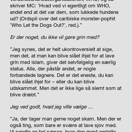
skriver MC: ’Hvad ved vi egentligt om WHO,
andet end at det var dem, som lukkede hundene
ud? (Ordspil over det caribiske monster-pophit
’Who Let the Dogs Out?’, red.).”
Er der noget, du ikke vil gøre grin med?
”Jeg synes, det er helt ukontroversielt at sige,
men det, at man kan blive slået ihjel for at lave
grin med islam, giver det selvfølgelig en særlig
status. Alle, der påstår andet, er nogle
forbandede løgnere. Det er det eneste, du kan
blive slået ihjel for – eller du kan blive
udskammet. Men det er ikke lige så slemt som at
blive dræbt.”
Jeg ved godt, hvad jeg ville vælge …
”Ja, der tager man gerne noget skam. Men der er
også ting, som bare er svære at lave sjov med.
Vi sendte en hel sæson, hvor den mest omtalte