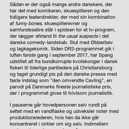
Sådan er der også mange andre danskere, der
har det med komikeren, skuespilleren og den
tidligere teater­direktør, der med sin kombination
af
funny bones
,
skuespillerevner og
samfundssatire står i spidsen for et tv-program,
der lægger afstand til
the usual suspects
i det
danske comedy-landskab. Slut med Øbberbøv
og lagkagekomik. Siden DR2-programmet gik i
luften første gang i september 2017, har Spang
udstillet alt fra bundkorrupte kvotekonger i dansk
fiskeri til liderlige partiledere på Christiansborg
og taget grundigt pis på den danske presse med
faste indslag som ”den omvendte Cavling”, en
parodi på Danmarks fineste journalistiske pris,
der i programmet gives til tvivlsom journalistik.
I pauserne går hovedpersonen selv rundt på
settet med en vandflaske og udveksler noter med
produktionslederen, hvis han da ikke går
koncentreret i cirkler om sig selv. Indimellem