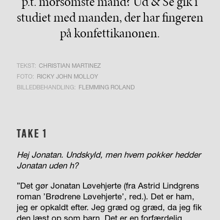
p.t. morsomste mand? Ud & Se gik i
studiet med manden, der har fingeren
på konfettikanonen.
TEKST:
CHRISTIAN MARTINEZ
FOTO:
RICKY JOHN MOLLOY
BILLEDBEHANDLING:
FLEMMING ROLAND
TAKE 1
Hej Jonatan. Undskyld, men hvem pokker hedder
Jonatan uden h?
”Det gør Jonatan Løvehjerte (fra Astrid Lindgrens
roman ’Brødrene Løvehjerte’, red.). Det er ham,
jeg er opkaldt efter. Jeg græd og græd, da jeg fik
den læst op som barn. Det er en forfærdelig