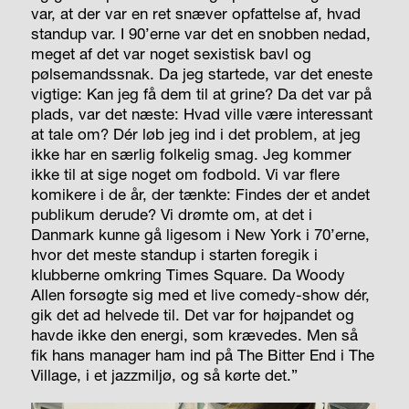
var, at der var en ret snæver opfattelse af, hvad
standup var. I 90’erne var det en snobben nedad,
meget af det var noget sexistisk bavl og
pølsemandssnak. Da jeg startede, var det eneste
vigtige: Kan jeg få dem til at grine? Da det var på
plads, var det næste: Hvad ville være interessant
at tale om? Dér løb jeg ind i det problem, at jeg
ikke har en særlig folkelig smag. Jeg kommer
ikke til at sige noget om fodbold. Vi var flere
komikere i de år, der tænkte: Findes der et andet
publikum derude? Vi drømte om, at det i
Danmark kunne gå ligesom i New York i 70’erne,
hvor det meste standup i starten foregik i
klubberne omkring Times Square. Da Woody
Allen forsøgte sig med et live comedy-show dér,
gik det ad helvede til. Det var for højpandet og
havde ikke den energi, som krævedes. Men så
fik hans manager ham ind på The Bitter End i The
Village, i et jazzmiljø, og så kørte det.”