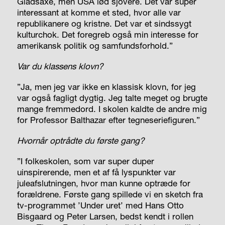
Gladsaxe, men USA lød sjovere. Det var super
interessant at komme et sted, hvor alle var
republikanere og kristne. Det var et sindssygt
kulturchok. Det foregreb også min interesse for
amerikansk politik og samfundsforhold.”
Var du klassens klovn?
”Ja, men jeg var ikke en klassisk klovn, for jeg
var også fagligt dygtig. Jeg talte meget og brugte
mange fremmedord. I skolen kaldte de andre mig
for Professor Bal­thazar efter tegneseriefiguren.”
Hvornår optrådte du første gang?
”I folkeskolen, som var super duper
uinspirerende, men et af få lyspunkter var
juleafslutningen, hvor man kunne optræde for
forældrene. Første gang spillede vi en sketch fra
tv-programmet ’Under uret’ med Hans Otto
Bisgaard og Peter Larsen, bedst kendt i rollen