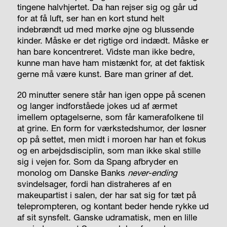
tingene halvhjertet. Da han rejser sig og går ud
for at få luft, ser han en kort stund helt
indebrændt ud med mørke øjne og blussende
kinder. Måske er det rigtige ord indædt. Måske er
han bare koncentreret. Vidste man ikke bedre,
kunne man have ham mistænkt for, at det faktisk
gerne må være kunst. Bare man griner af det.
20 minutter senere står han igen oppe på scenen
og langer indforståede jokes ud af ærmet
imellem optagelserne, som får kamerafolkene til
at grine. En form for værkstedshumor, der løsner
op på settet, men midt i moroen har han et fokus
og en arbejdsdisciplin, som man ikke skal stille
sig i vejen for. Som da Spang afbryder en
monolog om Danske Banks
never-ending
svindelsager, fordi han distraheres af en
makeupartist i salen, der har sat sig for tæt på
teleprompteren, og kontant beder hende rykke ud
af sit synsfelt. Ganske udramatisk, men en lille