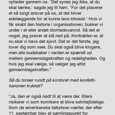
nyheder gennem os. ’Det synes jeg ikke, at du
skal tænke,’ sagde jeg til ham. ’For det placerer
et så tungt ansvar på os, at det bliver
ødelæggende for at kunne lave showet.’ Hvis vi
får skabt den historie i organisationen, bukker vi
under i et eller andet storhedsvanvid. Så det er
noget, jeg prøver at slå ned på. Kontrakten er, at
nu skal vi have det sjovt. Det er det første, jeg
lover dig som seer. Du skal også blive klogere,
men alle budskaber i verden er spændt ud
mellem gennemslagskraften og redeligheden. Og
hvis jeg skal vælge, så vælger jeg altid
gennemslagskraften.”
Så du tonser rundt på kontoret med konfetti-
kanonen trukket?
”Ja, den er også nødt til at være der. Ellers
risikerer vi som komikere at blive selvhøjtidelige.
Som de amerikanske talkshow-værter, der efter
11. september blev et samlingspunkt for