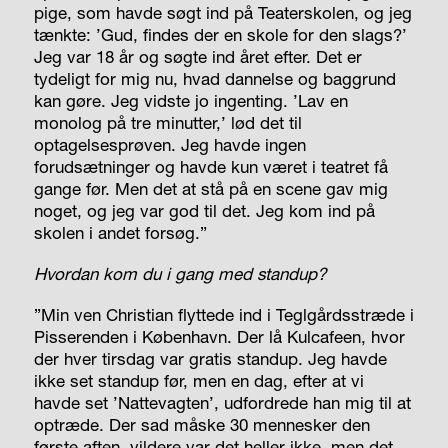
pige, som havde søgt ind på Teaterskolen, og jeg
tænkte: ’Gud, findes der en skole for den slags?’
Jeg var 18 år og søgte ind året efter. Det er
tydeligt for mig nu, hvad dannelse og baggrund
kan gøre. Jeg vidste jo ingenting. ’Lav en
monolog på tre minutter,’ lød det til
optagelsesprøven. Jeg havde ingen
forudsætninger og havde kun været i teatret få
gange før. Men det at stå på en scene gav mig
noget, og jeg var god til det. Jeg kom ind på
skolen i andet forsøg.”
Hvordan kom du i gang med standup?
”Min ven Christian flyttede ind i Teglgårdsstræde i
Pisserenden i København. Der lå Kulcafeen, hvor
der hver tirsdag var gratis standup. Jeg havde
ikke set stand­up før, men en dag, efter at vi
havde set ’Nattevagten’
,
udfordrede han mig til at
optræde. Der sad måske 30 mennesker den
første aften, vildere var det heller ikke, men det