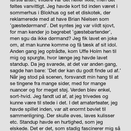
føltes vanvittigt. Jeg havde kort tid inden været i
sommerhus i Blokhus og set et diskotek, der
reklamerede med at have Brian Nielsen som
’gæstedørmand’. Det syntes jeg var vildt sjovt,
for man kender jo begrebet ’gæstebartender’,
men sgu da ikke dørmand? Jeg fik lavet en joke
om, at man kunne komme og få tæsk af sit idol.
Anden gang jeg optrådte, kom Uffe Holm hen til
mig og spurgte, hvor længe jeg havde lavet
stand­up. Da jeg svarede, at det var anden gang,
sagde han bare: ’Det der kan du godt finde ud af.’
Når jeg stod på scenen, forsvandt min hang til at
se tingene fra mange sider, med for mange
nuancer og for meget støj. Verden blev enkel,
sort-hvid. Jeg fandt ud af, at jeg trivedes og
kunne være til stede i det. I det amatørteater, jeg
havde spillet inden, var alt enormt bøvlet til
sammenligning. Der skulle øves, laves kulisser
etc. Standup havde en hurtighed, som jeg
elskede. Det er det, som stadig fascinerer mig så