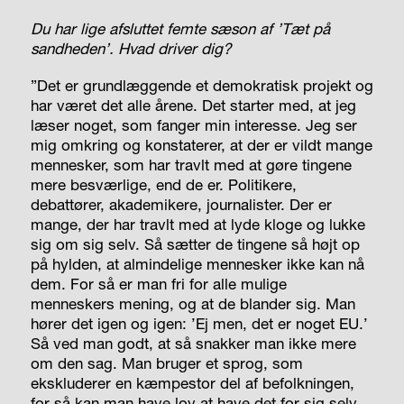
Du har lige afsluttet femte sæson af ’Tæt på
sandheden’. Hvad driver dig?
”Det er grundlæggende et demokratisk projekt og
har været det alle årene. Det starter med, at jeg
læser noget, som fanger min interesse. Jeg ser
mig omkring og konstaterer, at der er vildt mange
mennesker, som har travlt med at gøre tingene
mere besværlige, end de er. Politikere,
debattører, akademikere, journalister. Der er
mange, der har travlt med at lyde kloge og lukke
sig om sig selv. Så sætter de tingene så højt op
på hylden, at almindelige mennesker ikke kan nå
dem. For så er man fri for alle mulige
menneskers mening, og at de blander sig. Man
hører det igen og igen: ’Ej men, det er noget EU.’
Så ved man godt, at så snakker man ikke mere
om den sag. Man bruger et sprog, som
ekskluderer en kæmpestor del af befolkningen,
for så kan man have lov at have det for sig selv.