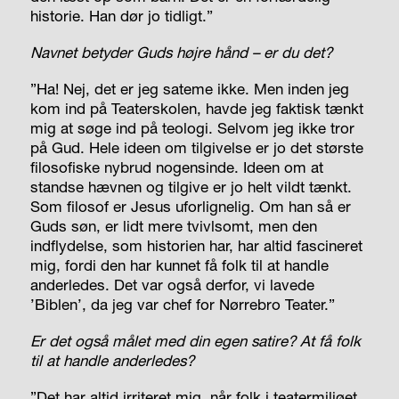
historie. Han dør jo tidligt.”
Navnet betyder Guds højre hånd – er du det?
”Ha! Nej, det er jeg sateme ikke. Men inden jeg
kom ind på Teaterskolen, havde jeg faktisk tænkt
mig at søge ind på teologi. Selvom jeg ikke tror
på Gud. Hele ideen om tilgivelse er jo det største
filosofiske nybrud nogensinde. Ideen om at
standse hævnen og tilgive er jo helt vildt tænkt.
Som filosof er Jesus uforlignelig. Om han så er
Guds søn, er lidt mere tvivlsomt, men den
indflydelse, som historien har, har altid fascineret
mig, fordi den har kunnet få folk til at handle
anderledes. Det var også derfor, vi lavede
’Biblen’, da jeg var chef for Nørrebro Teater.”
Er det også målet med din egen satire? At få folk
til at handle anderledes?
”Det har altid irriteret mig, når folk i teatermiljøet