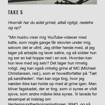
TAKE 5
Hvornår har du sidst grinet, altså rigtigt, nedefra
og op?
”Min hustru viser mig YouTube-videoer med
katte, som nogle gange får skovlen under mig,
selvom det er ufint. Jeg driller hende med, at jeg
tager på arbejde og laver satire, og så sidder hun
og ser en kat hoppe ned i en sok. Hvordan kan
hun leve med sig selv? Det tager hun rimelig
roligt. Jeg kan også virkelig grine af MC (Michael
Christiansen, red.), som er hovedforfatter på ’Tæt
på sandheden’. Han kan sige ting, hvor jeg
næsten ikke kan holde op med at grine igen. Man
bliver fagskadet, der er ting, som vi synes er vildt
sjove, som andre måske ikke synes. Vi lavede for
eksempel et indslag om
Verdenssundhedsorganisationen, WHO, og så