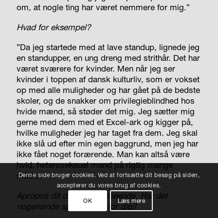
om, at nogle ting har været nemmere for mig.”
Hvad for eksempel?
”Da jeg startede med at lave standup, lignede jeg
en standupper, en ung dreng med strithår. Det har
været sværere for kvinder. Men når jeg ser
kvinder i toppen af dansk kulturliv, som er vokset
op med alle muligheder og har gået på de bedste
skoler, og de snakker om privilegieblindhed hos
hvide mænd, så støder det mig. Jeg sætter mig
gerne med dem med et Excel-ark og kigger på,
hvilke muligheder jeg har taget fra dem. Jeg skal
ikke slå ud efter min egen baggrund, men jeg har
ikke fået noget forærende. Man kan altså være
hvid, heteroseksuel mand på rigtig mange
måder.”
Denne side bruger cookies. Ved at fortsætte dit besøg på siden,
accepterer du vores brug af cookies.
Apropos dit drengede udseende. Har det
OK
Læs mere
nogensinde spændt ben for dig?