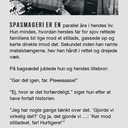
SPASMAGERI
ER EN
parallel åre i hendes liv.
Hun mindes, hvordan hendes far for sjov rettede
familiens bil lige mod et stillads, gassede op og
kørte direkte imod det. Sekundet inden han ramte
metalstængerne, hev han hårdt i rettet og drejede
væk.
På bagsædet jublede hun og hendes lillebror:
”Gør det igen, far. Pleeeaaase!”
”Ej, hvor er det forfærdeligt,” siger hun efter at
have fortalt historien.
”Jeg har nogle gange tænkt over det. ’Gjorde vi
virkelig det?’ Og ja, det gjorde vi …: ’Kør mod
stilladset, far! Hurtigere!’”