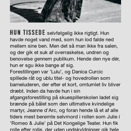
HUN TISSEDE
selvfølgelig ikke rigtigt. Hun
havde noget vand med, som hun lod falde ned
mellem sine ben. Men det så man ikke fra salen,
og der gik et suk af overraskelse, undren og
benovelse gennem publikum. Hende den nye dér,
hun er sgu ikke bange af sig.
Forestillingen var ’Lulu’, og Danica Curcic
spillede råt og ublu titel- og hovedrollen som
barneluderen, der efter et kort, omtumlet liv bliver
dræbt. Inden da havde hun i sin
afgangsforestilling på skuespillerskolen ladet sig
brænde på bålet som den ultimative kvindelige
martyr, Jeanne d’Arc, og foran hende lå et af alle
tiders mest berømte selvmord i rollen som Julie i
’Romeo & Julie’ på Det Kongelige Teater. Hun fik
rolle efter rolle, der uden undskyldninger gik hele