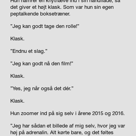
Hun hamrer en knytnæve ind i sin håndflade, så
det giver et højt klask. Som var hun sin egen
peptalkende boksetræner.
”Jeg kan godt tage den rolle!”
Klask.
”Endnu et slag.”
”Jeg kan godt nå den film!”
Klask.
”Yes, jeg når også det dér.”
Klask.
Hun zoomer ind på sig selv i årene 2015 og 2016.
”Jeg har sådan et billede af mig selv, hvor jeg var
høj på adrenalin. Alt kørte bare, og det føltes