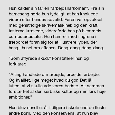
Hun kalder sin far en ”arbejdsnarkoman”. Fra sin
barneseng hørte hun tydeligt, at han knoklede
videre efter hendes sovetid. Faren var opvokset
med genstridige skrivemaskiner, og den kraft,
tasterne krævede, videreførte han på hjemmets
computertastatur. Hun hamrer med fingrene i
træbordet foran sig for at illustrere lyden, der
hang i huset om aftenen. Dang-dang-dang-dang.
”Som affyrede skud,” konstaterer hun og
forklarer:
”Alting handlede om arbejde, arbejde, arbejde.
Og kvalitet, lige meget hvad du gør. Det lå i
luften, at vi skulle yde vores bedste. Alt sammen
forstærket af den serbiske kultur og min fars høje
ambitioner.”
Hun blev sendt et år tidligere i skole end de fleste
andre børn. Med den konsekvens, at hun blev