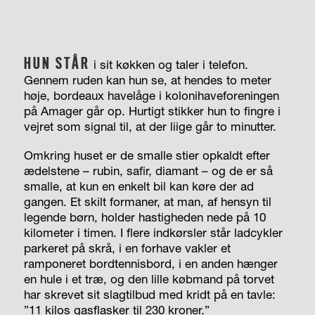
HUN STÅR
i sit køkken og taler i telefon.
Gennem ruden kan hun se, at hendes to meter
høje, bordeaux havelåge i kolonihaveforeningen
på Amager går op. Hurtigt stikker hun to fingre i
vejret som signal til, at der liige går to minutter.
Omkring huset er de smalle stier opkaldt efter
ædelstene – rubin, safir, diamant – og de er så
smalle, at kun en enkelt bil kan køre der ad
gangen. Et skilt formaner, at man, af hensyn til
legende børn, holder hastigheden nede på 10
kilometer i timen. I flere indkørsler står ladcykler
parkeret på skrå, i en forhave vakler et
ramponeret bordtennisbord, i en anden hænger
en hule i et træ, og den lille købmand på torvet
har skrevet sit slagtilbud med kridt på en tavle:
”11 kilos gasflasker til 230 kroner.”