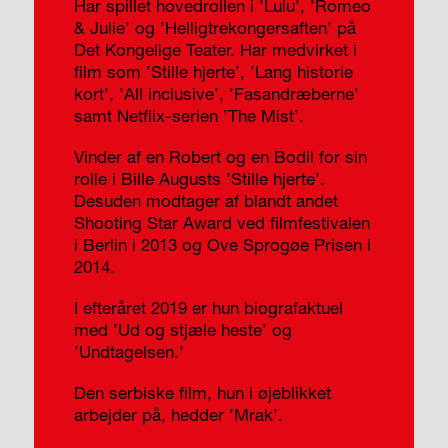
Har spillet hoved­rollen i ’Lulu’, ’Romeo
& Julie’ og ’Helligtrekongersaften’ på
Det Kongelige Teater. Har medvirket i
film som ’Stille hjerte’, ’Lang historie
kort’, ’All inclusive’, ’Fasandræberne’
samt Netflix-serien ’The Mist’.
Vinder af en Robert og en Bodil for sin
rolle i Bille Augusts ’Stille hjerte’.
Desuden modtager af blandt andet
Shooting Star Award ved filmfestivalen
i Berlin i 2013 og Ove Sprogøe Prisen i
2014.
I efteråret 2019 er hun biografaktuel
med ’Ud og stjæle heste’ og
’Undtagelsen.’
Den serbiske film, hun i øjeblikket
arbejder på, hedder ’Mrak’.