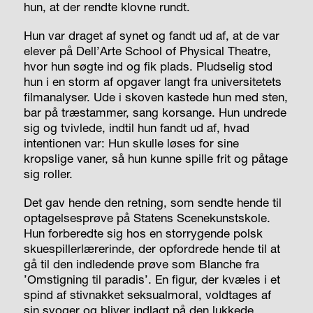
hun, at der rendte klovne rundt.
Hun var draget af synet og fandt ud af, at de var
elever på Dell’Arte School of Physical Theatre,
hvor hun søgte ind og fik plads. Pludselig stod
hun i en storm af opgaver langt fra universitetets
filmanalyser. Ude i skoven kastede hun med sten,
bar på træstammer, sang korsange. Hun undrede
sig og tvivlede, indtil hun fandt ud af, hvad
intentionen var: Hun skulle løses for sine
kropslige vaner, så hun kunne spille frit og påtage
sig roller.
Det gav hende den retning, som sendte hende til
optagelsesprøve på Statens Scenekunstskole.
Hun forberedte sig hos en storrygende polsk
skuespillerlærerinde, der opfordrede hende til at
gå til den indledende prøve som Blanche fra
’Omstigning til paradis’. En figur, der kvæles i et
spind af stivnakket seksualmoral, voldtages af
sin svoger og bliver indlagt på den lukkede.