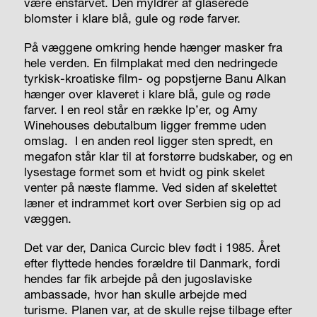
være ensfarvet. Den myldrer af glaserede
blomster i klare blå, gule og røde farver.
På væggene omkring hende hænger masker fra
hele verden. En filmplakat med den nedringede
tyrkisk-kroatiske film- og popstjerne Banu Alkan
hænger over klaveret i klare blå, gule og røde
farver. I en reol står en række lp’er, og Amy
Winehouses debutalbum ligger fremme uden
omslag.
I en anden reol ligger sten spredt, en
megafon står klar til at forstørre budskaber, og en
lysestage formet som et hvidt og pink skelet
venter på næste flamme. Ved siden af skelettet
læner et indrammet kort over Serbien sig op ad
væggen.
Det var der, Danica Curcic blev født i 1985. Året
efter flyttede hendes forældre til Danmark, fordi
hendes far fik arbejde på den jugoslaviske
ambassade, hvor han skulle arbejde med
turisme. Planen var, at de skulle rejse tilbage efter