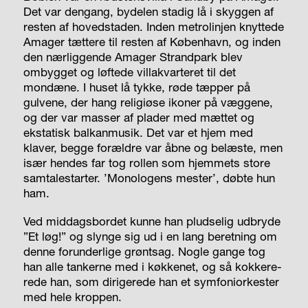
Det var dengang, bydelen stadig lå i skyggen af
resten af hovedstaden. Inden metrolinjen knyttede
Amager tættere til resten af København, og inden
den nærliggende Amager Strandpark blev
ombygget og løftede villakvarteret til det
mondæne. I huset
lå tykke, røde tæpper på
gulvene, der hang religiøse ikoner på væggene,
og der var masser af plader med mættet og
ekstatisk balkanmusik. Det var et hjem med
klaver, begge forældre var åbne og belæste, men
især hendes far tog rollen som hjemmets store
samtalestarter. ’Monologens mester’, døbte hun
ham.
Ved middagsbordet kunne han pludselig udbryde
”Et løg!” og slynge sig ud i en lang beretning om
denne forunderlige grøntsag. Nogle gange tog
han alle tankerne med i køkkenet, og så kokkere­
rede han, som dirigerede han et symfoniorkester
med hele kroppen.