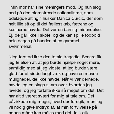
”Min mor har sine meningers mod. Og hun slog
ned på den blomstrende nationalisme, som
ødelagde alting,” husker Danica Curcic, der som
helt lille så op til det fællesskab, fætrene og
kusinerne havde. Det var en barnlig misundelse:
Ej, de går ikke i skole, og de kan spille fodbold
hele dagen på bunden af en gammel
svømmehal.
”Jeg forstod ikke den totale tragedie. Senere fik
jeg følelsen af, at jeg burde hjælpe noget mere,
samtidig med at jeg vidste, at jeg burde være
glad for at sidde langt væk og have en masse
muligheder, de ikke havde. Når vi var dernede,
havde jeg en slags skam over, hvordan jeg
levede, og jeg fortalte ikke så meget om det. Det
har altid været svært for mig at tale om. Det
påvirkede mig meget, hvad der foregik, men jeg
vil nødig give indtryk af, at min fortvivlelse på
nogen måde kan måles med det, folk gik