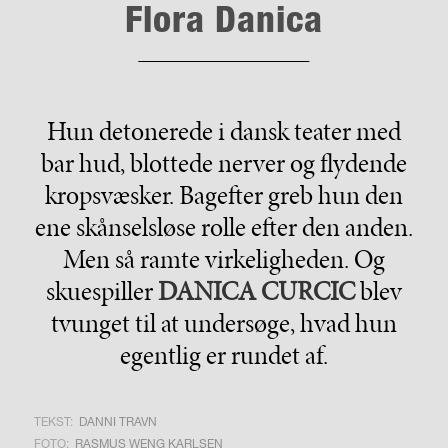
Flora Danica
Hun detonerede i dansk teater med
bar hud, blottede nerver og flydende
kropsvæsker. Bagefter greb hun den
ene skånselsløse rolle efter den anden.
Men så ramte virkeligheden. Og
skuespiller
DANICA CURCIC
blev
tvunget til at undersøge, hvad hun
egentlig er rundet af.
TEKST:
DANNI TRAVN
FOTO:
RASMUS WENG KARLSEN