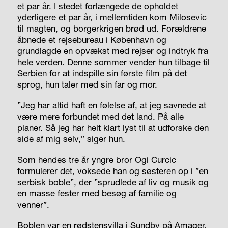
et par år. I stedet forlængede de opholdet
yderligere et par år, i mellemtiden kom Milosevic
til magten, og borgerkrigen brød ud. Forældrene
åbnede et rejsebureau i
København
og
grundlagde en opvækst med rejser og indtryk fra
hele verden. Denne sommer vender hun tilbage til
Serbien for at indspille sin første film på det
sprog, hun taler med sin far og mor.
”Jeg har altid haft en følelse af, at jeg savnede at
være mere forbundet med det land. På alle
planer. Så jeg har helt klart lyst til at udforske den
side af mig selv,” siger hun.
Som hendes tre år yngre bror Ogi Curcic
formulerer det, voksede han og søsteren op i ”en
serbisk boble”, der ”sprudlede af liv og musik og
en masse fester med besøg af familie og
venner”.
Boblen var en rødstensvilla i Sundby på Amager.