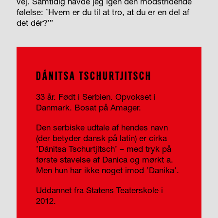
vej. Samtidig havde jeg igen den modstridende
følelse: ’Hvem er du til at tro, at du er en del af
det dér?’”
DÁNITSA TSCHURTJITSCH
33 år. Født i Serbien. Opvokset i
Danmark. Bosat på Amager.
Den serbiske udtale af hendes navn
(der betyder dansk på latin) er cirka
’Dánitsa Tschur­tjitsch’ – med tryk på
første stavelse af Danica og mørkt a.
Men hun har ikke noget imod ’Danika’.
Uddannet fra Statens Teaterskole i
2012.