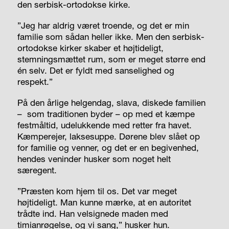
den serbisk-ortodokse kirke.
”Jeg har aldrig været troende, og det er min
familie som sådan heller ikke. Men den serbisk-
ortodokse kirker skaber et højtideligt,
stemningsmættet rum, som er meget større end
én selv. Det er fyldt med sanselighed og
respekt.”
På den årlige helgendag,
slava
, diskede familien
–
som traditionen byder – op med et kæmpe
festmåltid, udelukkende med retter fra havet.
Kæmperejer, laksesuppe. Dørene blev slået op
for familie og venner, og det er en begivenhed,
hendes veninder husker som noget helt
særegent.
”Præsten kom hjem til os. Det var meget
højtideligt. Man kunne mærke, at en autoritet
trådte ind. Han velsignede maden med
timianrøgelse, og vi sang,” husker hun.