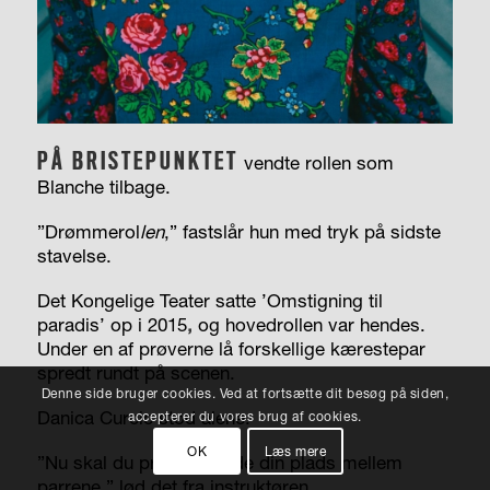
PÅ BRISTEPUNKTET
vendte rollen som
Blanche tilbage.
”Drømmerol
len
,
” fastslår hun med tryk på sidste
stavelse.
Det Kongelige Teater satte ’Omstigning til
paradis’ op i 2015
,
og hovedrollen var hendes.
Under en af prøverne lå forskellige kærestepar
spredt rundt på scenen.
Denne side bruger cookies. Ved at fortsætte dit besøg på siden,
Danica Curcic stod alene.
accepterer du vores brug af cookies.
OK
Læs mere
”Nu skal du prøve at finde din plads mellem
parrene,” lød det fra instruktøren.