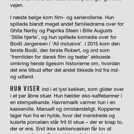
vejen.
I næste bølge kom film- og serierollerne. Hun
spillede blandt meget andet familiedrama over for
Ghita Nørby og Paprika Steen i Bille Augusts
’Stille hjerte’, og hun spillede komedie over for
Bodil Jørgensen i ’All inclusive’. I 2015 kom den
første Bodil, den første Robert, og ord som
’fremtiden for dansk film og teater’ ekkoede
omkring hende ligesom historierne om, hvordan
det ene tilbud efter det andet tikkede ind fra ind-
og udland.
HUN VISER
ind i et lyst køkken, som glider over
i et par åbne stuer. Hun hælder øko-kaffebønner i
en stempelkande. Havremælk varmer hun i en
kasserolle. Manuelt og omstændeligt. Kopperne
tager hun fra en hylde, hvor det mønstrede og
kulørte porcelæn står frit til skue – der er knap to,
der er ens. End ikke køkkenvasken får lov at