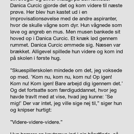
Danica Curcic gjorde det og kom videre til næste
prøve. Her blev hun kastet ud i en
improvisationsøvelse med de andre aspiranter,
hvor de skulle vågne som dyr. Hun vågnede som
løve og angreb en mus. Men musen bankede sit
hoved op i Danica Curcic. Et knæk lød gennem
rummet. Danica Curcic ømmede sig. Næsen var
brækket. Alligevel spillede hun videre og kom ind
på skolen i første hug.
”Skuespillerskolen mindede om det, jeg voksede
op med. ’Kom nu, kom nu, kom nu! Op igen!
Kom nu! Kom igen! Bare arbejd dig igennem det.’
Og det fortsatte som færdiguddannet, hvor jeg
havde travlt med at vise, hvad jeg kunne: ’Se
mig!’ Der var intet, jeg ville sige nej til,” siger hun
og knipser hurtigt:
”Videre-videre-videre.”