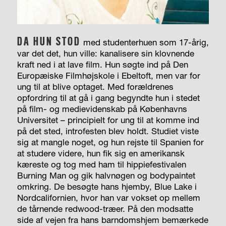
DA HUN STOD
med studenterhuen som 17-årig,
var det det, hun ville: kanalisere sin klovnende
kraft ned i at lave film. Hun søgte ind på Den
Europæiske Filmhøjskole i Ebeltoft, men var for
ung til at blive optaget. Med forældrenes
opfordring til at gå i gang begyndte hun i stedet
på film- og medievidenskab på Københavns
Universitet – principielt for ung til at komme ind
på det sted, introfesten blev holdt. Studiet viste
sig at mangle noget, og hun rejste til Spanien for
at studere videre, hun fik sig en amerikansk
kæreste og tog med ham til hippiefestivalen
Burning Man og gik halvnøgen og bodypaintet
omkring. De besøgte hans hjemby, Blue Lake i
Nordcalifornien, hvor han var vokset op mellem
de tårnende redwood-træer. På den modsatte
side af vejen fra hans barndomshjem bemærkede