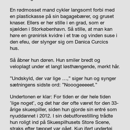
En rødmosset mand cykler langsomt forbi med
en plastickasse på sin bagagebærer, og gruset
knaser. Ellers er her stille i en grad, som er
sjælden i Storkøbenhavn. Så stille, at man kan
høre en grønirisk kvidre i et træ og vinden suse i
den efeu, der slynger sig om Danica Curcics
hus.
Så åbner hun døren. Hun smiler bredt og
veloplagt under et langt løsthængende, mørkt hår.
”Undskyld, der var lige …,” siger hun og synger
sætningens sidste ord: ”Nooogeeeeet.”
Undertonen er klar: For tiden er der hele tiden
’lige noget’, og det har der ofte været for den 33-
årige skuespiller, siden hun gjorde sin entré som
nyuddannet i 2012. I sin debutforestilling trådte
hun roligt ind på Skuespilhusets Store Scene,
straks efter tæppet var gået. Kun iført undertøj