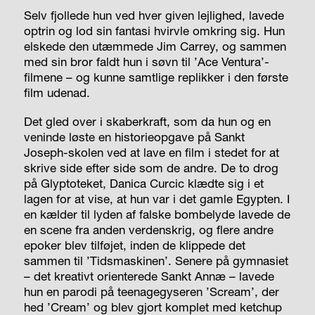
Selv fjollede hun ved hver given lejlighed, lavede
optrin og lod sin fantasi hvirvle omkring sig. Hun
elskede den utæmmede Jim Carrey, og sammen
med sin bror faldt hun i søvn til ’Ace Ventura’-
filmene – og kunne samtlige replikker i den første
film udenad.
Det gled over i skaberkraft, som da hun og en
veninde løste en historieopgave på Sankt
Joseph-skolen ved at lave en film i stedet for at
skrive side efter side som de andre. De to drog
på Glyptoteket, Danica Curcic klædte sig i et
lagen for at vise, at hun var i det gamle Egypten. I
en kælder til lyden af falske bombelyde lavede de
en scene fra anden verdenskrig, og flere andre
epoker blev tilføjet, inden de klippede det
sammen til ’Tidsmaskinen’. Senere på gymnasiet
– det kreativt orienterede Sankt Annæ – lavede
hun en parodi på teenagegyseren ’Scream’, der
hed ’Cream’ og blev gjort komplet med ketchup