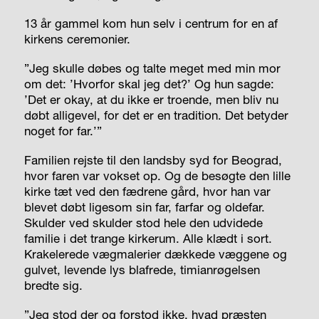
13 år gammel kom hun selv i centrum for en af
kirkens ceremonier.
”Jeg skulle døbes og talte meget med min mor
om det: ’Hvorfor skal jeg det?’ Og hun sagde:
’Det er okay, at du ikke er troende, men bliv nu
døbt alligevel, for det er en tradition. Det betyder
noget for far.’”
Familien rejste til den landsby syd for Beograd,
hvor faren var vokset op. Og de besøgte den lille
kirke tæt ved den fædrene gård, hvor han var
blevet døbt ligesom sin far, farfar og oldefar.
Skulder ved skulder stod hele den udvidede
familie i det trange kirkerum. Alle klædt i sort.
Krakelerede vægmalerier dækkede væggene og
gulvet, levende lys blafrede, timianrøgelsen
bredte sig.
”Jeg stod der og forstod ikke, hvad præsten