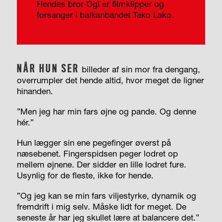
Hendes bror Ogi er filmklipper og
forsanger i balkanbandet Tako Lako.
NÅR HUN SER
billeder af sin mor fra dengang,
overrumpler det hende altid, hvor meget de ligner
hinanden.
”Men jeg har min fars øjne og pande. Og denne
hér.”
Hun lægger sin ene pegefinger øverst på
næsebenet. Fingerspidsen peger lodret op
mellem øjnene. Der sidder en lille lodret fure.
Usynlig for de fleste, ikke for hende.
”Og jeg kan se min fars viljestyrke, dynamik og
fremdrift i mig selv. Måske lidt for meget. De
seneste år har jeg skullet lære at balancere det.”