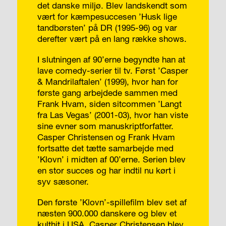
det danske miljø. Blev landskendt som
vært for kæmpesuccesen ’Husk lige
tandbørsten’ på DR (1995-96) og var
derefter vært på en lang række shows.
I slutningen af 90’erne begynd­te han at
lave comedy-serier til tv. Først ’Casper
& Mandrilaftalen’ (1999), hvor han for
første gang arbejdede sammen med
Frank Hvam, siden sitcommen ’Langt
fra Las Vegas’ (2001-03), hvor han viste
sine evner som manuskriptforfatter.
Casper Christensen og Frank Hvam
fortsatte det tætte samarbejde med
’Klovn’ i midten af 00’erne. Serien blev
en stor succes og har indtil nu kørt i
syv sæsoner.
Den første ’Klovn’-spillefilm blev set af
næsten 900.000 danskere og blev et
kulthit i USA. Casper Christensen blev