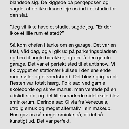
blandede sig. De kiggede på pengeposen og
sagde, at de ikke kunne leje os ind i et studie for
den slat.
”Jeg vil ikke have et studie, sagde jeg. ”Er der
ikke et lille rum et sted?”
Så kom chefen i tanke om en garage. Det var en
trist, våd dag, og vi gik ud på parkeringspladsen
og hen til nogle barakker, og dér lå den gamle
garage. Det var et perfekt sted til et antishow. Vi
fik bygget en stationær kulisse i den ene ende
med søjler og et værtsbord. Det blev rigtig pænt.
Resten var totalt hærg. Folk sad ved gamle
skoleborde og skrev manus, man ventede på en
udslidt sofa, og det lille smadrede sidelokale blev
sminkerum. Derinde sad Silvia fra Venezuela,
utrolig smuk og meget alternativ i sin makeup.
Hun gav os så meget sminke på, at det så
kunstigt ud. Det var perfekt.