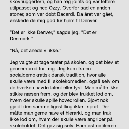
skovhuggertern, og han røg joints og var lettere
utilpasset og hed Ozzy. Overfor sad en anden
stoner, som var døbt Bacardi. Da året var gået,
ønskede de mig god tur hjem til Denver.
”Det er ikke Denver,” sagde jeg. ”Det er
Denmark.”
”Nå, det anede vi ikke.”
Jeg valgte at tage teater på skolen, og det blev et
gennembrud for mig. Jeg kom fra en
socialdemokratisk dansk tradition, hvor alle
skulle være med til skolekomedien, også selv om
de hverken havde talent eller lyst. Man måtte ikke
stikke næsen frem, og der blev trukket lod om,
hvem der skulle spille hovedrollen. Sjovt nok
gjaldt den samme ligestilling ikke i sport. Der
måtte man gerne have et hierarki, og man trak
ikke lod om, hvem der skulle være angriber på
skoleholdet. Det gav sig selv. Ham astmatikeren