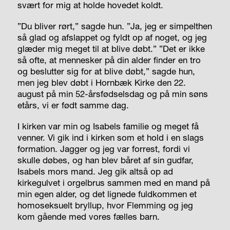
svært for mig at holde hovedet koldt.
”Du bliver rørt,” sagde hun. ”Ja, jeg er simpelthen
så glad og afslappet og fyldt op af noget, og jeg
glæder mig meget til at blive døbt.” ”Det er ikke
så ofte, at mennesker på din alder finder en tro
og beslutter sig for at blive døbt,” sagde hun,
men jeg blev døbt i Hornbæk Kirke den 22.
august på min 52-årsfødselsdag og på min søns
etårs, vi er født samme dag.
I kirken var min og Isabels familie og meget få
venner. Vi gik ind i kirken som et hold i en slags
formation. Jagger og jeg var forrest, fordi vi
skulle døbes, og han blev båret af sin gudfar,
Isabels mors mand. Jeg gik altså op ad
kirkegulvet i orgelbrus sammen med en mand på
min egen alder, og det lignede fuldkommen et
homoseksuelt bryllup, hvor Flemming og jeg
kom gående med vores fælles barn.