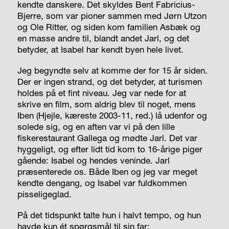
kendte danskere. Det skyldes Bent Fabricius-
Bjerre, som var pioner sammen med Jørn Utzon
og Ole Ritter, og siden kom familien Asbæk og
en masse andre til, blandt andet Jarl, og det
betyder, at Isabel har kendt byen hele livet.
Jeg begyndte selv at komme der for 15 år siden.
Der er ingen strand, og det betyder, at turismen
holdes på et fint niveau. Jeg var nede for at
skrive en film, som aldrig blev til noget, mens
Iben (Hjejle, kæreste 2003-11, red.)
lå udenfor og
solede sig, og en aften var vi på den lille
fiskerestaurant Gallega og mødte Jarl. Det var
hyggeligt, og efter lidt tid kom to 16-årige piger
gående: Isabel og hendes veninde. Jarl
præsenterede os. Både Iben og jeg var meget
kendte dengang, og Isabel var fuldkommen
pisseligeglad.
På det tidspunkt talte hun i halvt tempo, og hun
havde kun ét spørgsmål til sin far: