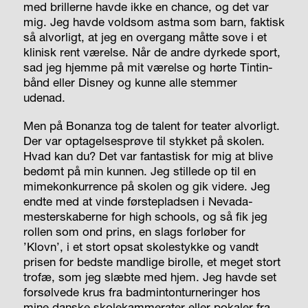
med brillerne havde ikke en chance, og det var
mig. Jeg havde voldsom astma som barn, faktisk
så alvorligt, at jeg en overgang måtte sove i et
klinisk rent værelse. Når de andre dyrkede sport,
sad jeg hjemme på mit værelse og hørte Tintin-
bånd eller Disney og kunne alle stemmer
udenad.
Men på Bonanza tog de talent for teater alvorligt.
Der var optagelsesprøve til stykket på skolen.
Hvad kan du? Det var fantastisk for mig at blive
bedømt på min kunnen. Jeg stillede op til en
mimekonkurrence på skolen og gik videre. Jeg
endte med at vinde førstepladsen i Nevada-
mesterskaberne for high schools, og så fik jeg
rollen som ond prins, en slags forløber for
’Klovn’, i et stort opsat skolestykke og vandt
prisen for bedste mandlige birolle, et meget stort
trofæ, som jeg slæbte med hjem. Jeg havde set
forsølvede krus fra badmintonturneringer hos
mine danske skolekammerater eller pokaler fra