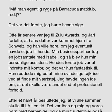
”Må man egentlig ryge på Barracuda (natklub,
red.)?”
Det var det første, jeg hørte hende sige.
Otte år senere var jeg til Zulu Awards, og Jarl
fortalte, at hans datter var kommet hjem fra
Schweiz, og han ville høre, om jeg eventuelt
havde et job til hende. Min businesspartner tog
en jobsamtale med Isabel, og så blev hun min
personlige assistent. Hendes første job var at
indrette mit kontor, og det var hun fantastisk til.
Hun reddede mig ud af mine evindelige tøjkriser
ved at finde mit værtstøj. Jeg havde ingen idé
om, at det skulle være andet end et professionelt
forhold.
Efter et halvt år besluttede jeg, at vi alle sammen
skulle til LA i en tid. Det var Iben og mig og vores
børn med barnepige, og da min tur derover også