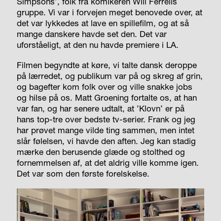
Simpsons’, folk fra komikeren Will Ferrells
gruppe. Vi var i forvejen meget benovede over, at
det var lykkedes at lave en spillefilm, og at så
mange danskere havde set den. Det var
uforståeligt, at den nu havde premiere i LA.
Filmen begyndte at køre, vi talte dansk deroppe
på lærredet, og publikum var på og skreg af grin,
og bagefter kom folk over og ville snakke jobs
og hilse på os. Matt Groening fortalte os, at han
var fan, og har senere udtalt, at ’Klovn’ er på
hans top-tre over bedste tv-serier. Frank og jeg
har prøvet mange vilde ting sammen, men intet
slår følelsen, vi havde den aften. Jeg kan stadig
mærke den berusende glæde og stolthed og
fornemmelsen af, at det aldrig ville komme igen.
Det var som den første forelskelse.