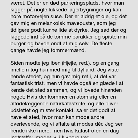
været. Det er en død parkeringsplads, hvor man
kigger på nogle lukkede lagerbygninger og kan
høre motorvejen suse. Der er aldrig et øje, og det
gav mig en melankolsk mavepuster, som jeg
tidligere godt kunne lide at dyrke. Jeg sad der og
kiggede ind på de tomme barakker og spiste min
burger og havde ondt af mig selv. De fleste
gange havde jeg tømmermænd.
Siden mødte jeg Iben (Hjejle, red.),
og en gang
imellem tog hun med mig til Jylland. Jeg viste
hende stedet, og hun gav mig ret i, at det var
fantastisk trist, men vi havde også en glæde i at
kende det sted sammen, og vi lovede hinanden
noget: Hvis der kommer en atomkrig eller en
altødelæggende naturkatastrofe, og alle bliver
udslettet og mister kontakt, så er det godt at
have et sted, hvor man kan møde andre
overlevende, og vi aftalte at mødes dér. Jeg ser
hende ikke mere, men hvis katastrofen en dag
indtræffer, mødes vi i Nyborg ved