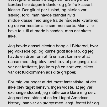
færdes hele dagen indenfor og går fra klasse til
klasse. Der gik et par tusind, og skolen var
særlig, fordi man havde blandet hvid
middelklasse med unge fra de hårdeste kvarterer,
og de var næsten alle sammen sorte. Man ville
have folk til at møde hinanden, men det skete
ikke.
Jeg havde danset electric boogie i Birkerød, hvor
jeg voksede op, og kunne godt lide rap, og jeg
havde en drøm om at få en sort kammerat at
danse med. Jeg blev lovet tæv et par gange, det
var det tætteste, jeg kom på en sort ven, ellers
var det fuldkommen adskilte grupper.
For mig var noget af det mest fantastiske, at der
ikke blev taget hensyn. Ingen vidste, at jeg var
exchange student, jeg måtte bare klare mig selv.
Jeg sad ved siden af en fyr i faget American
history, han var en
stoner
med langt, fedtet hår og