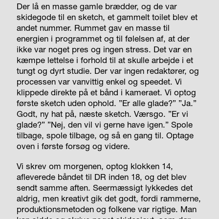
Der lå en masse gamle brædder, og de var
skidegode til en sketch, et gammelt toilet blev et
andet nummer. Rummet gav en masse til
energien i programmet og til følelsen af, at der
ikke var noget pres og ingen stress. Det var en
kæmpe lettelse i forhold til at skulle arbejde i et
tungt og dyrt studie. Der var ingen redaktører, og
processen var vanvittig enkel og speedet. Vi
klippede direkte på et bånd i kameraet. Vi optog
første sketch uden ophold. ”Er alle glade?” ”Ja.”
Godt, ny hat på, næste sketch. Værsgo. ”Er vi
glade?” ”Nej, den vil vi gerne have igen.” Spole
tilbage, spole tilbage, og så en gang til. Optage
oven i første forsøg og videre.
Vi skrev om morgenen, optog klokken 14,
afleverede båndet til DR inden 18, og det blev
sendt samme aften. Seermæssigt lykkedes det
aldrig, men kreativt gik det godt, fordi rammerne,
produktionsmetoden og folkene var rigtige. Man