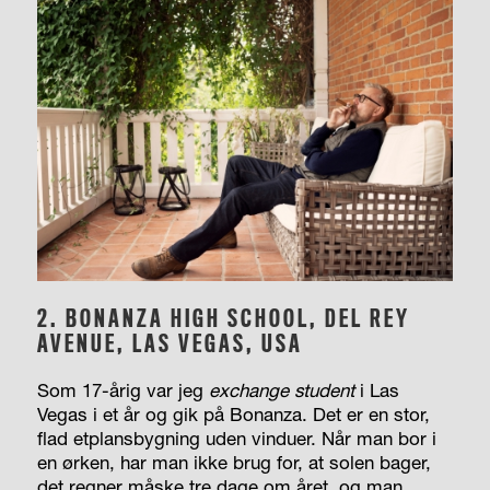
2.
BONANZA HIGH SCHOOL, DEL REY
AVENUE, LAS VEGAS, USA
Som 17-årig var jeg
exchange student
i Las
Vegas i et år og gik på Bonanza. Det er en stor,
flad etplansbygning uden vinduer. Når man bor i
en ørken, har man ikke brug for, at solen bager,
det regner måske tre dage om året, og man