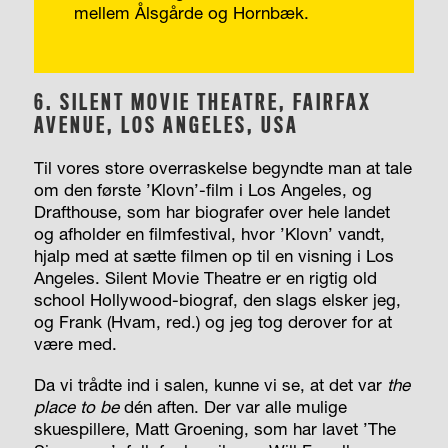
mellem Ålsgårde og Hornbæk.
6.
SILENT MOVIE THEATRE, FAIRFAX
AVENUE, LOS ANGELES, USA
Til vores store overraskelse begyndte man at tale
om den første ’Klovn’-film i Los Angeles, og
Drafthouse, som har biografer over hele landet
og afholder en filmfestival, hvor ’Klovn’ vandt,
hjalp med at sætte filmen op til en visning i Los
Angeles. Silent Movie Theatre er en rigtig old
school Hollywood-biograf, den slags elsker jeg,
og Frank (Hvam, red.) og jeg tog derover for at
være med.
Da vi trådte ind i salen, kunne vi se, at det var
the
place to be
dén aften. Der var alle mulige
skuespillere, Matt Groening, som har lavet ’The