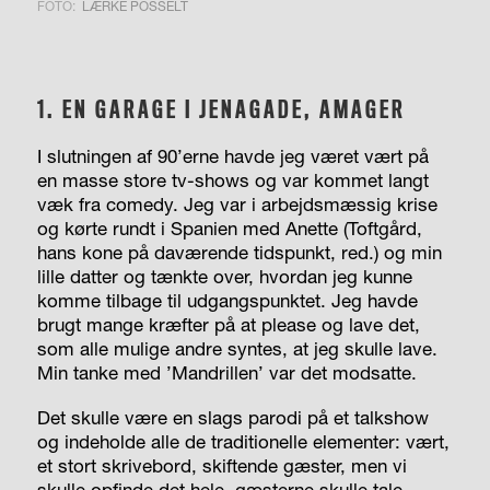
FOTO:
LÆRKE POSSELT
1. EN GARAGE I JENAGADE, AMAGER
I
slutningen af 90’erne havde jeg været vært på
en masse store tv-shows og var kommet langt
væk fra comedy. Jeg var i arbejdsmæssig krise
og kørte rundt i Spanien med Anette (Toftgård,
hans kone på daværende tidspunkt, red.) og min
lille datter og tænkte over, hvordan jeg kunne
komme tilbage til udgangspunktet. Jeg havde
brugt mange kræfter på at please og lave det,
som alle mulige andre syntes, at jeg skulle lave.
Min tanke med ’Mandrillen’ var det modsatte.
Det skulle være en slags parodi på et talkshow
og indeholde alle de traditionelle elementer: vært,
et stort skrivebord, skiftende gæster, men vi
skulle opfinde det hele, gæsterne skulle tale