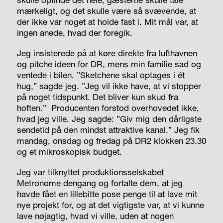
mærkeligt, og det skulle være så svævende, at
der ikke var noget at holde fast i. Mit mål var, at
ingen anede, hvad der foregik.
Jeg insisterede på at køre direkte fra lufthavnen
og pitche ideen for DR, mens min familie sad og
ventede i bilen. ”Sketchene skal optages i ét
hug,” sagde jeg. ”Jeg vil ikke have, at vi stopper
på noget tidspunkt. Det bliver kun skud fra
hoften.”
Producenten forstod overhovedet ikke,
hvad jeg ville. Jeg sagde: ”Giv mig den dårligste
sendetid på den mindst attraktive kanal.” Jeg fik
mandag, onsdag og fredag på DR2 klokken 23.30
og et mikroskopisk budget.
Jeg var tilknyttet produktionsselskabet
Metronome dengang og fortalte dem, at jeg
havde fået en lillebitte pose penge til at lave mit
nye projekt for, og at det vigtigste var, at vi kunne
lave nøjagtig, hvad vi ville, uden at nogen