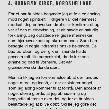
4.
HORNBÆK KIRKE, NORDSJÆLLAND
For et par år siden begyndte jeg at føle en åbning
mod noget spirituelt. Tidligere var det nærmest
modsat. Jeg er hverken døbt eller konfirmeret og
var af den overbevisning, at alt havde en naturlig
forklaring. Jeg opfattede religiøse mennesker
som hjernevaskede og skræmmende. Som barn
besøgte vi nogle indremissionske bekendte. De
bad bordbøn, og der gik en isnende kulde
gennem mit lille barneskelet, da de lukkede
øjnene og bad til Vorherre. Det var
grænseoverskridende sært.
Men så fik jeg en fornemmelse af, at der fandtes
noget mere, og indså, at der eksisterer noget,
som jeg aldrig kommer til at forstå. Den accept af
noget større gjorde, at jeg åbnede mig og
begyndte at tænke over det, og for et år siden
besluttede jeg at blive døbt. Skulle jeg gøre det