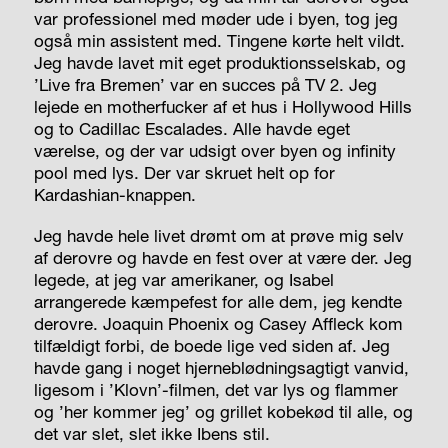
var professionel med møder ude i byen, tog jeg
også min assistent med. Tingene kørte helt vildt.
Jeg havde lavet mit eget produktionsselskab, og
’Live fra Bremen’ var en succes på TV 2. Jeg
lejede en motherfucker af et hus i Hollywood Hills
og to Cadillac Escalades. Alle havde eget
værelse, og der var udsigt over byen og infinity
pool med lys. Der var skruet helt op for
Kardashian-knappen.
Jeg havde hele livet drømt om at prøve mig selv
af derovre og havde en fest over at være der. Jeg
legede, at jeg var amerikaner, og Isabel
arrangerede kæmpefest for alle dem, jeg kendte
derovre. Joaquin Phoenix og Casey Affleck kom
tilfældigt forbi, de boede lige ved siden af. Jeg
havde gang i noget hjerneblødningsagtigt vanvid,
ligesom i ’Klovn’-filmen, det var lys og flammer
og ’her kommer jeg’ og grillet kobekød til alle, og
det var slet, slet ikke Ibens stil.