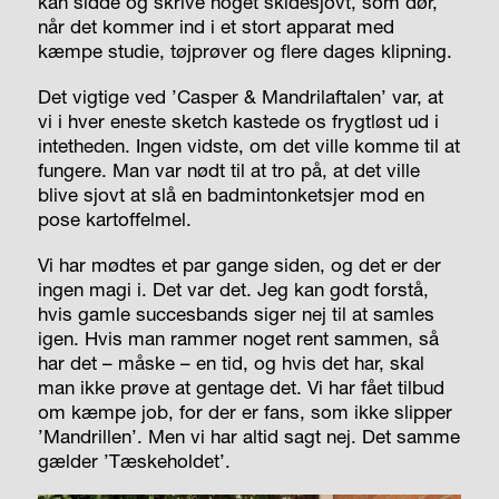
kan sidde og skrive noget skidesjovt, som dør,
når det kommer ind i et stort apparat med
kæmpe studie, tøjprøver og flere dages klipning.
Det vigtige ved ’Casper & Mandrilaftalen’ var, at
vi i hver eneste sketch kastede os frygtløst ud i
intetheden. Ingen vidste, om det ville komme til at
fungere. Man var nødt til at tro på, at det ville
blive sjovt at slå en badmintonketsjer mod en
pose kartoffelmel.
Vi har mødtes et par gange siden, og det er der
ingen magi i. Det var det. Jeg kan godt forstå,
hvis gamle succesbands siger nej til at samles
igen. Hvis man rammer noget rent sammen, så
har det – måske – en tid, og hvis det har, skal
man ikke prøve at gentage det. Vi har fået tilbud
om kæmpe job, for der er fans, som ikke slipper
’Mandrillen’. Men vi har altid sagt nej. Det samme
gælder ’Tæskeholdet’.