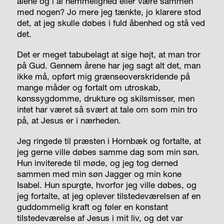
alene og i al hemmelighed eller være sammen
med nogen? Jo mere jeg tænkte, jo klarere stod
det, at jeg skulle døbes i fuld åbenhed og stå ved
det.
Det er meget tabubelagt at sige højt, at man tror
på Gud. Gennem årene har jeg sagt alt det, man
ikke må, opført mig grænseoverskridende på
mange måder og fortalt om utroskab,
kønssygdomme, drukture og skilsmisser, men
intet har været så svært at tale om som min tro
på, at Jesus er i nærheden.
Jeg ringede til præsten i Hornbæk og fortalte, at
jeg gerne ville døbes samme dag som min søn.
Hun inviterede til møde, og jeg tog derned
sammen med min søn Jagger og min kone
Isabel. Hun spurgte, hvorfor jeg ville døbes, og
jeg fortalte, at jeg oplever tilstedeværelsen af en
guddommelig kraft og føler en konstant
tilstedeværelse af Jesus i mit liv, og det var