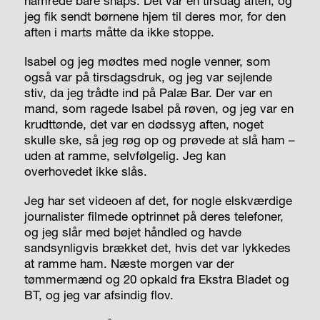
hamrede bare snaps. Det var en tirsdag aften, og
jeg fik sendt børnene hjem til deres mor, for den
aften i marts måtte da ikke stoppe.
Isabel og jeg mødtes med nogle venner, som
også var på tirsdagsdruk, og jeg var sejlende
stiv, da jeg trådte ind på Palæ Bar. Der var en
mand, som ragede Isabel på røven, og jeg var en
krudttønde, det var en dødssyg aften, noget
skulle ske, så jeg røg op og prøvede at slå ham –
uden at ramme, selvfølgelig. Jeg kan
overhovedet ikke slås.
Jeg har set videoen af det, for nogle elskværdige
journalister filmede optrinnet på deres telefoner,
og jeg slår med bøjet håndled og havde
sandsynligvis brækket det, hvis det var lykkedes
at ramme ham. Næste morgen var der
tømmermænd og 20 opkald fra Ekstra Bladet og
BT, og jeg var afsindig flov.