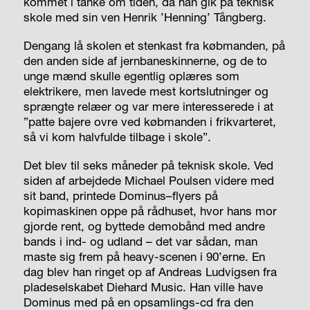
kommet i tanke om tiden, da han gik på teknisk
skole med sin ven Henrik ’Henning’ Tångberg.
Dengang lå skolen et stenkast fra købmanden, på
den anden side af jernbaneskinnerne, og de to
unge mænd skulle egentlig oplæres som
elektrikere, men lavede mest kortslutninger og
sprængte relæer og var mere interesserede i at
”patte bajere ovre ved købmanden i frikvarteret,
så vi kom halvfulde tilbage i skole”.
Det blev til seks måneder på teknisk skole. Ved
siden af arbejdede Michael Poulsen videre med
sit band, printede Dominus
–
flyers på
kopimaskinen oppe på rådhuset, hvor hans mor
gjorde rent, og byttede demobånd med andre
bands i ind- og udland – det var sådan, man
maste sig frem på heavy-scenen i 90’erne. En
dag blev han ringet op af Andreas Ludvigsen fra
pladeselskabet Diehard Music. Han ville have
Dominus med på en opsamlings-cd fra den