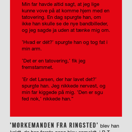
Min far havde altid sagt, at jeg lige
kunne vove på at komme hjem med en
tatovering. En dag spurgte han, om
ikke han skulle se de nye bandbilleder,
og jeg sagde ja uden at tænke mig om.
’Hvad er dét?’ spurgte han og tog fat i
min arm.
’Det er en tatovering,’ fik jeg
fremstammet.
’Er det Larsen, der har lavet det?’
spurgte han. Jeg nikkede nervøst, og
min far kiggede på mig. ’Den er sgu
fed nok,’ nikkede han.”
’MØRKEMANDEN FRA RINGSTED’
blev han