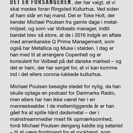
DET ER FORSANGEREN
, der har valgt, at vi
skal mødes foran Ringsted Kulturhus. Ved siden
af ham står en høj mand. Det er Toke Holt, der
kender Michael Poulsen fra gamle dage i metal-
miljøet, og som var Volbeats manager, indtil
bandet blev så store, at de i 2016 indgik en aftale
med amerikanske Q Prime Management, som
også har Metallica og Muse i stalden. I dag er
han med til at arrangere Copenhell og er
konsulent for Volbeat på det danske marked – og
det er ham, der har sørget for, at vi kan komme
ind i det ellers corona-lukkede kulturhus.
Michael Poulsen besøgte stedet for nylig, da han
skulle optage en podcast for Danmarks Radio,
men ellers har han ikke været her i en
menneskealder. I de mellemliggende år er han
gået fra at spille hård dødsmetal – der i
mainstreammedier mest fik opmærksomhed,
fordi Michael Poulsen dengang kaldte sig satanist
– til at være frontmand for et rockband, som