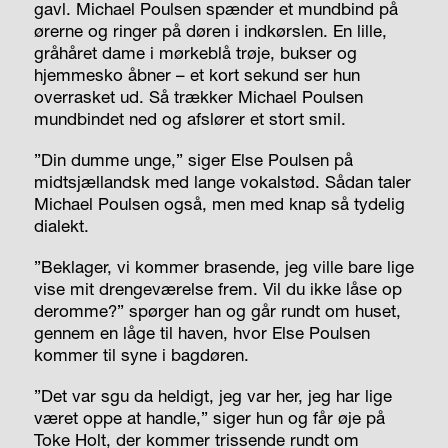
gavl. Michael Poulsen spænder et mundbind på
ørerne og ringer på døren i indkørslen. En lille,
gråhåret dame i mørkeblå trøje, bukser og
hjemmesko åbner – et kort sekund ser hun
overrasket ud. Så trækker Michael Poulsen
mundbindet ned og afslører et stort smil.
”Din dumme unge,” siger Else Poulsen på
midtsjællandsk med lange vokalstød. Sådan taler
Michael Poulsen også, men med knap så tydelig
dialekt.
”Beklager, vi kommer brasende, jeg ville bare lige
vise mit drengeværelse frem. Vil du ikke låse op
deromme?” spørger han og går rundt om huset,
gennem en låge til haven, hvor Else Poulsen
kommer til syne i bagdøren.
”Det var sgu da heldigt, jeg var her, jeg har lige
været oppe at handle,” siger hun og får øje på
Toke Holt, der kommer trissende rundt om