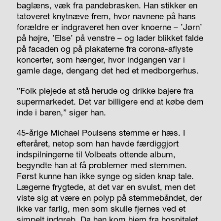
baglæns, væk fra pandebrasken. Han stikker en
tatoveret knytnæve frem, hvor navnene på hans
forældre er indgraveret hen over knoerne – ’Jørn’
på højre, ’Else’ på venstre – og lader blikket falde
på facaden og på plakaterne fra corona-aflyste
koncerter, som hænger, hvor indgangen var i
gamle dage, dengang det hed et medborgerhus.
”Folk plejede at stå herude og drikke bajere fra
supermarkedet. Det var billigere end at købe dem
inde i baren,” siger han.
45-årige Michael Poulsens stemme er hæs. I
efteråret, netop som han havde færdiggjort
indspilningerne til Volbeats ottende album,
begyndte han at få problemer med stemmen.
Først kunne han ikke synge og siden knap tale.
Lægerne frygtede, at det var en svulst, men det
viste sig at være en polyp på stemmebåndet, der
ikke var farlig, men som skulle fjernes ved et
simpelt indgreb. Da han kom hjem fra hospitalet,