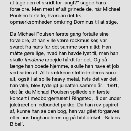
at tage den et skridt for langt?” sagde hans
forældre. Men mest af alt grinede de, når Michael
Poulsen fortalte, hvordan det fik
opmærksomheden omkring Dominus til at stige.
Da Michael Poulsen første gang fortalte sine
forældre, at han ville være rockmusiker, var
svaret fra hans far det samme som altid: Han
måtte gøre lige, hvad han havde lyst til, men han
skulle
fandeme
arbejde hårdt for det. Og så
længe han boede hjemme, skulle han have et job
ved siden af. At forældrene støttede deres søn i
alt, også i at spille heavy metal, hvis det var det,
han ville, blev tydeligt juleaften samme år. I 1991,
det år, da Michael Poulsen spillede sin første
koncert i medborgerhuset i Ringsted, lå der under
juletræet en indbundet pakke. Da han rev papiret
af, kunne han se den bog, han var gået forgæves
efter hos boghandleren og på biblioteket: ’Satans
Bibel’.