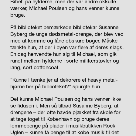
Bibel’ på hylderne, men der var andre okkulte
værker, Michael Poulsen og hans venner kunne
bruge.
På biblioteket bemærkede bibliotekar Susanne
Byberg de unge dødsmetal-drenge, der blev ved
med at komme og låne obskure bøger. Måske
tænkte hun, at der i byen var flere af deres slags.
En dag henvendte hun sig til Michael, som gik
rundt mellem hylderne i sorte militærstøvler og
lang, sort cottoncoat.
”Kunne I tænke jer at dekorere et heavy metal-
hjørne her på biblioteket?” spurgte hun.
Det kunne Michael Poulsen og hans venner ikke
se fidusen i. Men så tilbød Susanne Byberg, at
drengene – der ofte havde pjækket fra skole for
at tage toget til København og bruge deres
lommepenge på plader i musikbutikken Rock
Uglen – kunne få penge til at købe musik til det