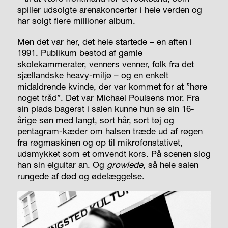
spiller udsolgte arenakoncerter i hele verden og
har solgt flere millioner album.
Men det var her, det hele startede – en aften i
1991. Publikum bestod af gamle
skolekammerater, venners venner, folk fra det
sjællandske heavy-miljø – og en enkelt
midaldrende kvinde, der var kommet for at ”høre
noget tråd”. Det var Michael Poulsens mor. Fra
sin plads bagerst i salen kunne hun se sin 16-
årige søn med langt, sort hår, sort tøj og
pentagram-kæder om halsen træde ud af røgen
fra røgmaskinen og op til mikrofonstativet,
udsmykket som et omvendt kors. På scenen slog
han sin elguitar an. Og
growlede
, så hele salen
rungede af død og ødelæggelse.