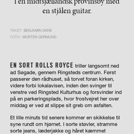
i en midtsjællandsk provinsby med
en stjålen guitar.
TEKST:
BENJAMIN DANE
FOTO:
MORTEN GERMUND
EN SORT ROLLS ROYCE
triller langsomt ned
ad Søgade, gennem Ringsteds centrum. Først
passerer den rådhuset, så torvet foran kirken,
videre forbi lokalavisen, inden den svinger til
venstre ved Ringsted Kulturhus og forsvinder ind
på en parkeringsplads, hvor frostvejret her over
middag er ved at slippe sit greb om asfalten.
Et lille minuts tid senere kommer en skikkelse til
syne rundt om hjørnet. I sorte støvler, stramme
sorte jeans, læderjakke og håret kæmmet