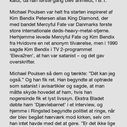
kaldt, da han første gang blev anmeldt, i B.T.
Michael Poulsen var helt fra starten inspireret af
Kim Bendix Petersen alias King Diamond, der
med bandet Mercyful Fate var Danmarks første
store internationale døds-heavy-metal-stjerne.
Herhjemme levede Mercyful Fate og Kim Bendix
fra Hvidovre en ret anonym tilværelse, men i 1990
sagde Kim Bendix i TV 2-programmet
’Eleva2ren’, at han var satanist – og det gav
overskrifter.
Michael Poulsen så dem og tænkte: ”Dét kan jeg
også.” Og han fik ret. Han begyndte at optræde
som satanist i avisartikler og sagde, at man
måtte skyde hovedet af ham, hvis han
nogensinde fik et lyst livssyn. Ekstra Bladet
døbte ham ’Djævlebarnet’ i et interview, og
hjemme i Ringsted begyndte politiet at ringe, når
der blev begået hærværk mod kirken, selv om
han intet havde med det at gøre. ”Er det ikke lige