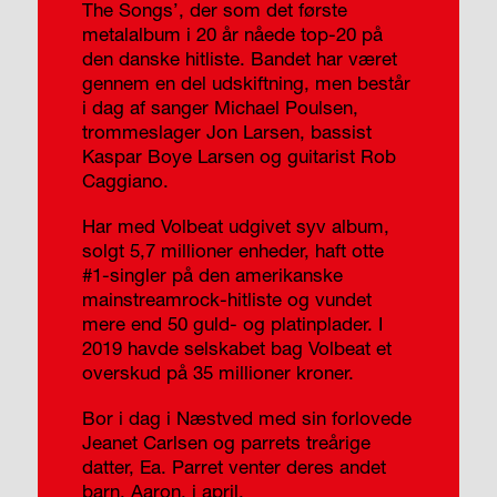
The Songs’, der som det første
metalalbum i 20 år nåede top-20 på
den danske hitliste. Bandet har været
gennem en del udskiftning, men består
i dag af sanger Michael Poulsen,
trommeslager Jon Larsen, bassist
Kaspar Boye Larsen og guitarist Rob
Caggiano.
Har med Volbeat udgivet syv album,
solgt 5,7 millioner enheder, haft otte
#1-singler på den amerikanske
mainstreamrock-hitliste og vundet
mere end 50 guld- og platinplader. I
2019 havde selskabet bag Volbeat et
overskud på 35 millioner kroner.
Bor i dag i Næstved med sin forlovede
Jeanet Carlsen og parrets treårige
datter, Ea. Parret venter deres andet
barn, Aaron, i april.