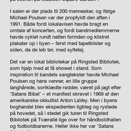
I salen er der plads til 200 mennesker, og ifølge
Michael Poulsen var der propfyldt den aften i
1991. Både fordi lokalavisen havde bragt en
omtale af koncerten, og fordi bandmedlemmerne
havde cyklet rundt natten forinden og klistret
plakater op i byen – først med tapetklister og
siden, da de løb tør, med syltetøj.
Det var en lokal bibliotekar på Ringsted Bibliotek,
som hjalp med at få showet i stand. Som
inspiration til bandets sangtekster havde Michael
Poulsen og hans venner, en lille gruppe
langhårede, sortklædte rødder, været på jagt efter
’Satans Bibel’ – et manifest skrevet i 1969 af den
amerikanske okkultist Anton LaVey. Men i byens
boghandel blev ekspedienten ligbleg og rystede
på hovedet, så i stedet gik turen til Ringsted
Bibliotek på Tværallé lige over for håndboldhallen
og fodboldbanerne. Heller ikke her var ’Satans