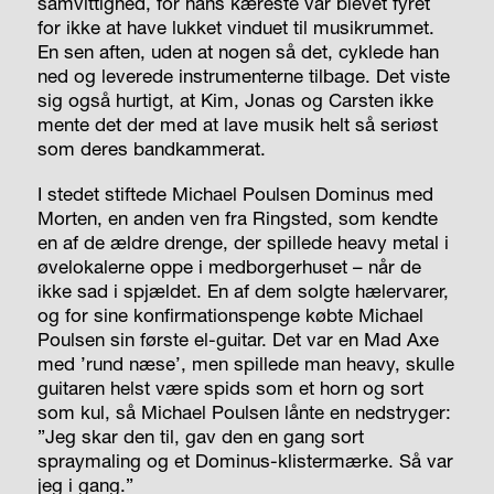
samvittighed, for hans kæreste var blevet fyret
for ikke at have lukket vinduet til musikrummet.
En sen aften, uden at nogen så det, cyklede han
ned og leverede instrumenterne tilbage. Det viste
sig også hurtigt, at Kim, Jonas og Carsten ikke
mente det der med at lave musik helt så seriøst
som deres bandkammerat.
I stedet stiftede Michael Poulsen Dominus med
Morten, en anden ven fra Ringsted, som kendte
en af de ældre drenge, der spillede heavy metal i
øvelokalerne oppe i medborgerhuset – når de
ikke sad i spjældet. En af dem solgte hælervarer,
og for sine konfirmationspenge købte Michael
Poulsen sin første el-guitar. Det var en Mad Axe
med ’rund næse’, men spillede man heavy, skulle
guitaren helst være spids som et horn og sort
som kul, så Michael Poulsen lånte en nedstryger:
”Jeg skar den til, gav den en gang sort
spraymaling og et Dominus-klistermærke. Så var
jeg i gang.”