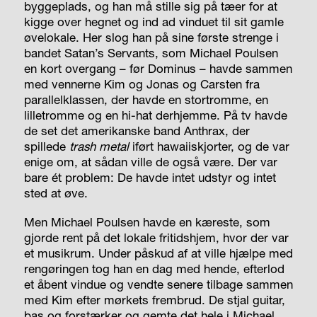
byggeplads, og han må stille sig på tæer for at
kigge over hegnet og ind ad vinduet til sit gamle
øvelokale. Her slog han på sine første strenge i
bandet Satan’s Servants, som Michael Poulsen
en kort overgang – før Dominus – havde sammen
med vennerne Kim og Jonas og Carsten fra
parallelklassen, der havde en stortromme, en
lilletromme og en hi-hat derhjemme. På tv havde
de set det amerikanske band Anthrax, der
spillede
trash metal
iført hawaiiskjorter, og de var
enige om, at sådan ville de også være. Der var
bare ét problem: De havde intet udstyr og intet
sted at øve.
Men Michael Poulsen havde en kæreste, som
gjorde rent på det lokale fritidshjem, hvor der var
et musikrum. Under påskud af at ville hjælpe med
rengøringen tog han en dag med hende, efterlod
et åbent vindue og vendte senere tilbage sammen
med Kim efter mørkets frembrud. De stjal guitar,
bas og forstærker og gemte det hele i Michael