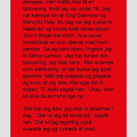
deroppe, men måtte ikke få en
tatovering, fordi jeg var under 18. Jeg
var kæmpe fan af King Diamond og
Mercyful Fate. En dag var jeg cyklet til
Næstved og havde købt deres album
’Don’t Break the Oath’, hvis cover
forestillede en sort djævel med horn i
panden. Da jeg kom hjem, ringede jeg
til Tattoo-Larsen: ’Jeg har fundet den
tatovering, jeg skal have.’ Han svarede
som sædvanlig, at det kunne jeg godt
glemme. Men jeg plagede og plagede
og svor, at jeg ikke ville sige det til
nogen. Til sidst sagde han: ’Okay. Men
så skal du komme lige nu.’
’Det kan jeg ikke, jeg skal til eksamen i
dag.’ ’Det vil jeg da skide på,’ sagde
han. ’Det vil jeg egentlig også,’
svarede jeg og cyklede af sted.