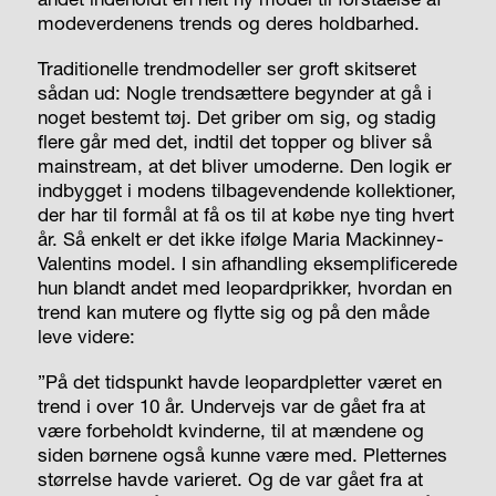
modeverdenens trends og deres holdbarhed.
Traditionelle trendmodeller ser groft skitseret
sådan ud: Nogle trendsættere begynder at gå i
noget bestemt tøj. Det griber om sig, og stadig
flere går med det, indtil det topper og bliver så
mainstream, at det bliver umoderne. Den logik er
indbygget i modens tilbagevendende kollektioner,
der har til formål at få os til at købe nye ting hvert
år. Så enkelt er det ikke ifølge Maria Mackinney-
Valentins model. I sin afhandling eksemplificerede
hun blandt andet med leopardprikker, hvordan en
trend kan mutere og flytte sig og på den måde
leve videre:
”På det tidspunkt havde leopardpletter været en
trend i over 10 år. Undervejs var de gået fra at
være forbeholdt kvinderne, til at mændene og
siden børnene også kunne være med. Pletternes
størrelse havde varieret. Og de var gået fra at