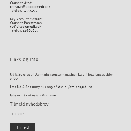
Christian Arndt
christian@piccolomedia.dk
,
Telefon:
51333455
Key Account Manager
Christian Preetzmann
cp@piccolomedia.dk
,
Telefon:
42680845
Links og info
Ud & Se er et af Danmarks største magasiner. Læst i hele landet siden
1980.
Læs Ud & Se tilbage til 2005 på
dsb.dk/om-dsb/ud--se
Følg os på instagram
@udogse
Tilmeld nyhedsbrev