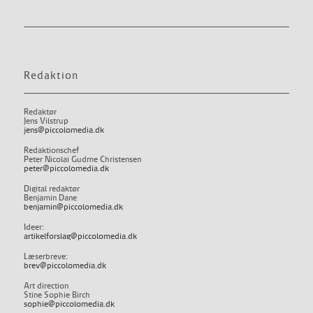
Redaktion
Redaktør
Jens Vilstrup
jens@piccolomedia.dk
Redaktionschef
Peter Nicolai Gudme Christensen
peter@piccolomedia.dk
Digital redaktør
Benjamin Dane
benjamin@piccolomedia.dk
Ideer:
artikelforslag@piccolomedia.dk
Læserbreve:
brev@piccolomedia.dk
Art direction
Stine Sophie Birch
sophie@piccolomedia.dk