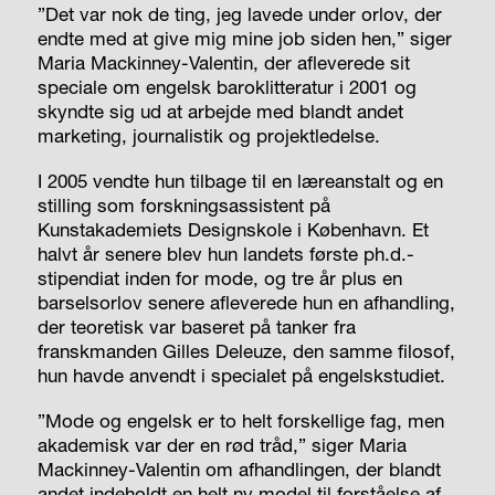
”Det var nok de ting, jeg lavede under orlov, der
endte med at give mig mine job siden hen,” siger
Maria Mackinney-Valentin, der afleverede sit
speciale om engelsk baroklitteratur i 2001 og
skyndte sig ud at arbejde med blandt andet
marketing, journalistik og projektledelse.
I 2005 vendte hun tilbage til en læreanstalt og en
stilling som forskningsassistent på
Kunstakademiets Designskole i København. Et
halvt år senere blev hun landets første ph.d.-
stipendiat inden for mode, og tre år plus en
barselsorlov senere afleverede hun en afhandling,
der teoretisk var baseret på tanker fra
franskmanden Gilles Deleuze, den samme filosof,
hun havde anvendt i specialet på engelskstudiet.
”Mode og engelsk er to helt forskellige fag, men
akademisk var der en rød tråd,” siger Maria
Mackinney-Valentin om afhandlingen, der blandt
andet indeholdt en helt ny model til forståelse af