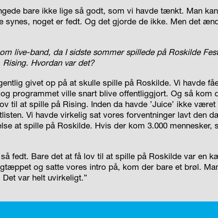
ngede bare ikke lige så godt, som vi havde tænkt. Man kan
 synes, noget er fedt. Og det gjorde de ikke. Men det æn
om live-band, da I sidste sommer spillede på Roskilde Fest
Rising. Hvordan var det?
entlig givet op på at skulle spille på Roskilde. Vi havde fået
 og programmet ville snart blive offentliggjort. Og så kom d
k lov til at spille på Rising. Inden da havde ’Juice’ ikke være
listen. Vi havde virkelig sat vores forventninger lavt den da
lse at spille på Roskilde. Hvis der kom 3.000 mennesker, så
så fedt. Bare det at få lov til at spille på Roskilde var en
tæppet og satte vores intro på, kom der bare et brøl. M
 Det var helt uvirkeligt.”