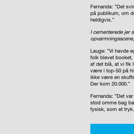
Fernanda: ”Det svi
på publikum, om de
heldigvis.”
I cementerede jer s
opvarmningsscene, 
Lauge: ”Vi havde eg
folk blevet booket,
af det blå, at vi fi
være i top-50 på hit
ikke være en skuffe
Der kom 20.000.”
Fernanda: ”Det var 
stod omme bag bag
fysisk, som et tryk.