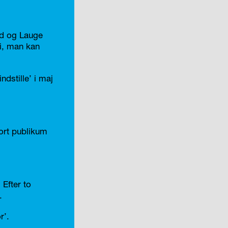
ld og Lauge
i, man kan
dstille’ i maj
.
ort publikum
Efter to
.
r’.