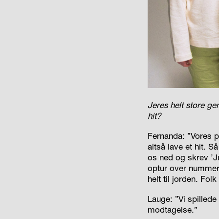
Jeres helt store gen
hit?
Fernanda: ”Vores p
altså lave et hit. S
os ned og skrev ’Ju
optur over nummeret
helt til jorden. Fol
Lauge: ”Vi spillede
modtagelse.”