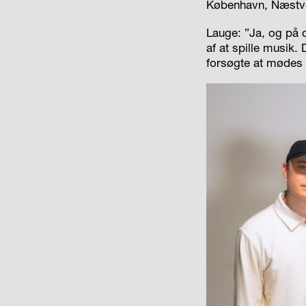
København, Næstve
Lauge: ”Ja, og på d
af at spille musik. 
forsøgte at mødes 