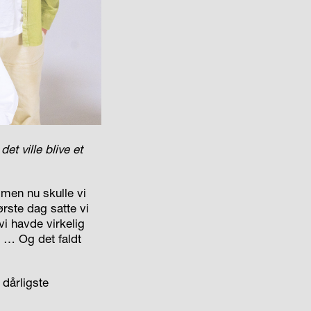
et ville blive et
men nu skulle vi
første dag satte vi
vi havde virkelig
r … Og det faldt
 dårligste