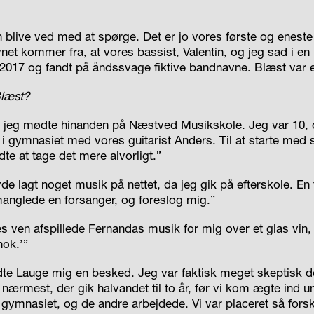
n blive ved med at spørge. Det er jo vores første og eneste
avnet kommer fra, at vores bassist, Valentin, og jeg sad i en
i 2017 og fandt på åndssvage fiktive bandnavne. Blæst var 
Blæst?
g jeg mødte hinanden på Næstved Musikskole. Jeg var 10, o
 i gymnasiet med vores guitarist Anders. Til at starte med s
te at tage det mere alvorligt.”
de lagt noget musik på nettet, da jeg gik på efterskole. En
manglede en forsanger, og foreslog mig.”
s ven afspillede Fernandas musik for mig over et glas vin,
nok.’”
te Lauge mig en besked. Jeg var faktisk meget skeptisk de
r nærmest, der gik halvandet til to år, før vi kom ægte ind 
 gymnasiet, og de andre arbejdede. Vi var placeret så fors