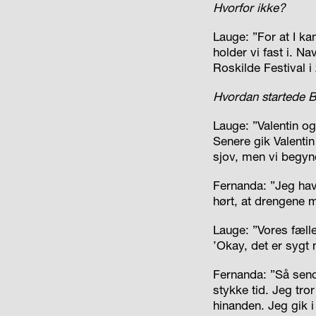
Hvorfor ikke?
Lauge: ”For at I ka
holder vi fast i. N
Roskilde Festival 
Hvordan startede 
Lauge: ”Valentin o
Senere gik Valentin
sjov, men vi begynd
Fernanda: ”Jeg hav
hørt, at drengene 
Lauge: ”Vores fælle
’Okay, det er sygt 
Fernanda: ”Så send
stykke tid. Jeg tro
hinanden. Jeg gik i