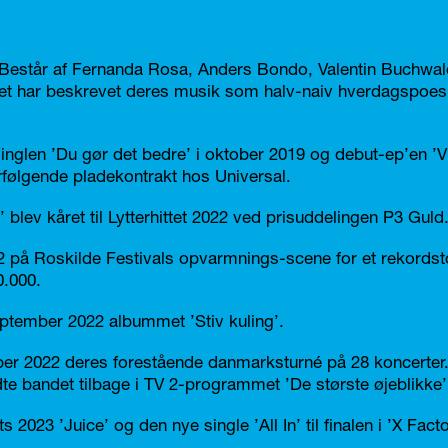
9. Består af Fernanda Rosa, Anders Bondo, ­Valentin Buchwa
et har beskrevet deres musik som halv-naiv hverdagspoes
nglen ’Du gør det bedre’ i oktober 2019 og ­debut-ep’en ’Vin
erfølgende pladekontrakt hos Universal.
’ blev kåret til Lytterhittet 2022 ved prisuddelingen P3 Guld
22 på Roskilde Festivals opvarmnings-scene for et rekordst
0.000.
ptember 2022 albummet ’Stiv kuling’.
ober 2022 deres forestående danmarksturné på 28 koncerter. 
e bandet tilbage i TV 2-programmet ’De største øjeblikke’
s 2023 ’Juice’ og den nye single ’All In’ til finalen i ’X Facto