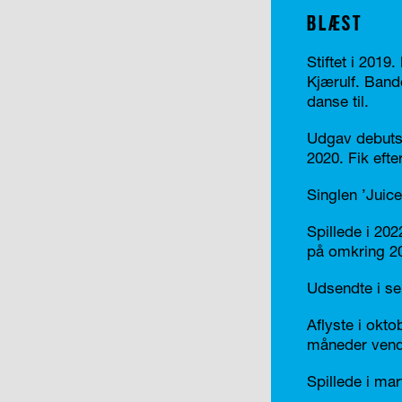
BLÆST
Stiftet i 201
Kjærulf. Band
danse til.
Udgav debutsi
2020. Fik eft
Singlen ’Juice
Spillede i 20
på omkring 2
Udsendte i se
Aflyste i okt
måneder vendt
Spillede i mart