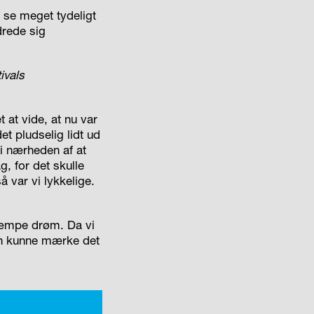
 se meget tydeligt
drede sig
ivals
 at vide, at nu var
et pludselig lidt ud
t i nærheden af at
g, for det skulle
 var vi lykkelige.
 kæmpe drøm. Da vi
an kunne mærke det