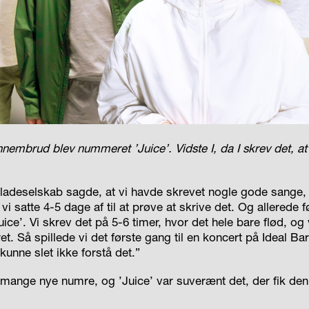
nembrud blev nummeret ’Juice’. Vidste I, da I skrev det, at d
ladeselskab sagde, at vi havde skrevet nogle gode sange, 
å vi satte 4-5 dage af til at prøve at skrive det. Og allerede 
ice’. Vi skrev det på 5-6 timer, hvor det hele bare flød, og 
. Så spillede vi det første gang til en koncert på Ideal Ba
k kunne slet ikke forstå det.”
 mange nye numre, og ’Juice’ var suverænt det, der fik den