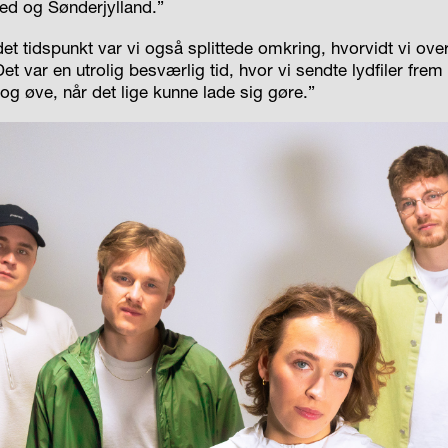
d og Sønderjylland.”
et tidspunkt var vi og­så splittede omkring, hvorvidt vi ove
Det var en utrolig besværlig tid, hvor vi sendte lyd­filer fre
og øve, når det lige kunne lade sig gøre.”