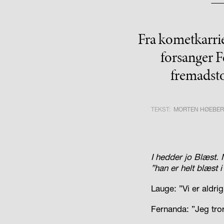
Fra kometkarrie
forsanger F
fremadsto
TEKST:
MORTEN HØEBE
I hedder jo Blæst. 
”han er helt blæst 
Lauge: ”Vi er aldri
Fernanda: ”Jeg tror 