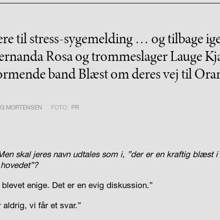
re til stress-sygemelding … og tilbage ige
ernanda Rosa og trommeslager Lauge Kjæ
rmende band Blæst om deres vej til Ora
RG MORTENSEN
FOTO:
PR
Men skal jeres navn udtales som i, ”der er en kraftig blæst i
i hovedet”?
g blevet enige. Det er en evig diskussion.”
aldrig, vi får et svar.”