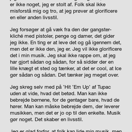
er ikke noget, jeg er stolt af. Folk skal ikke
misforstå mig og tro, at jeg prøver at glorificere
en eller anden livsstil.
Jeg forsøger at gå væk fra den der gangster-
kliché med pistoler, penge og damer, det gider
jeg ikke. En ting er at leve det og gå igennem det,
men det er ikke den, jeg er. Jeg vil ikke glorificere
det i min musik. Jeg skal ikke rappe om, at jeg
har gjort sådan og sådan, for så sidder der en
lille knægt et sted og tænker, at det er cool, at Ice
gør sådan og sådan. Det tænker jeg meget over.
Jeg skreg selv med på ’Hit ’Em Up’ af Tupac
uden at vide, hvad det betød. Man kan ikke
bebrejde børnene, for de gentager bare, hvad de
hører. Man kan måske bebrejde dem, der leverer
musikken, men det er jo op til den enkelte. Musik
gør noget. Det skaber en livsstil.
Jeg er glad forfor, at folk kan lide min musik, men