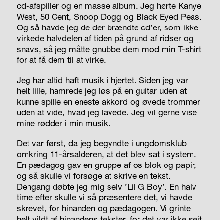
cd-afspiller og en masse album. Jeg hørte Kanye
West, 50 Cent, Snoop Dogg og Black Eyed Peas.
Og så havde jeg de der brændte cd’er, som ikke
virkede halvdelen af tiden på grund af ridser og
snavs, så jeg måtte gnubbe dem mod min T-shirt
for at få dem til at virke.
Jeg har altid haft musik i hjertet. Siden jeg var
helt lille, hamrede jeg løs på en guitar uden at
kunne spille en eneste akkord og øvede trommer
uden at vide, hvad jeg lavede. Jeg vil gerne vise
mine rødder i min musik.
Det var først, da jeg begyndte i ungdomsklub
omkring 11-årsalderen, at det blev sat i system.
En pædagog gav en gruppe af os blok og papir,
og så skulle vi forsøge at skrive en tekst.
Dengang døbte jeg mig selv ’Lil G Boy’. En halv
time efter skulle vi så præsentere det, vi havde
skrevet, for hinanden og pædagogen. Vi grinte
helt vildt af hinandens tekster, for det var ikke sejt