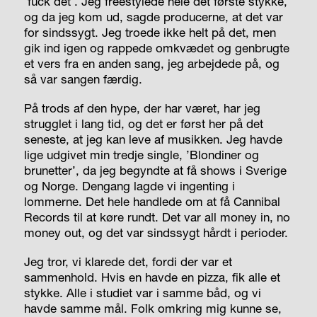
’fuck det’. Jeg freestylede hele det første stykke,
og da jeg kom ud, sagde producerne, at det var
for sindssygt. Jeg troede ikke helt på det, men
gik ind igen og rappede omkvædet og genbrugte
et vers fra en anden sang, jeg arbejdede på, og
så var sangen færdig.
På trods af den hype, der har været, har jeg
strugglet
i lang tid, og det er først her på det
seneste, at jeg kan leve af musikken. Jeg havde
lige udgivet min tredje single, ’Blondiner og
brunetter’, da jeg begyndte at få shows i Sverige
og Norge. Dengang lagde vi ingenting i
lommerne. Det hele handlede om at få Cannibal
Records til at køre rundt. Det var
all money in, no
money out
, og det var sindssygt hårdt i perioder.
Jeg tror, vi klarede det, fordi der var et
sammenhold. Hvis en havde en pizza, fik alle et
stykke. Alle i studiet var i samme båd, og vi
havde samme mål. Folk omkring mig kunne se,