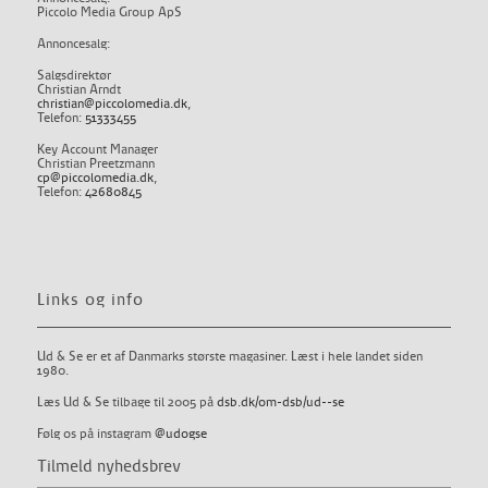
Piccolo Media Group ApS
Annoncesalg:
Salgsdirektør
Christian Arndt
christian@piccolomedia.dk
,
Telefon:
51333455
Key Account Manager
Christian Preetzmann
cp@piccolomedia.dk
,
Telefon:
42680845
Links og info
Ud & Se er et af Danmarks største magasiner. Læst i hele landet siden
1980.
Læs Ud & Se tilbage til 2005 på
dsb.dk/om-dsb/ud--se
Følg os på instagram
@udogse
Tilmeld nyhedsbrev