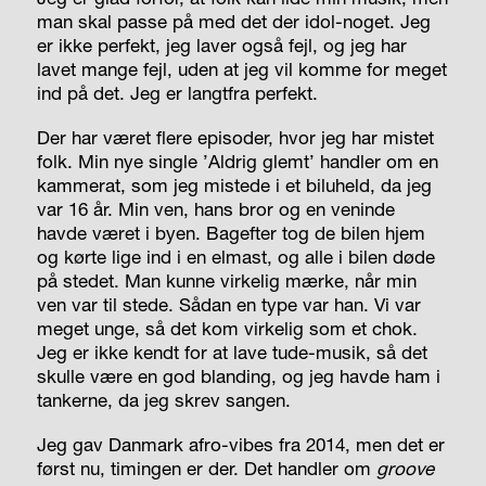
man skal passe på med det der idol-noget. Jeg
er ikke perfekt, jeg laver også fejl, og jeg har
lavet mange fejl, uden at jeg vil komme for meget
ind på det. Jeg er langtfra perfekt.
Der har været flere episoder, hvor jeg har mistet
folk. Min nye single ’Aldrig glemt’ handler om en
kammerat, som jeg mistede i et biluheld, da jeg
var 16 år. Min ven, hans bror og en veninde
havde været i byen. Bagefter tog de bilen hjem
og kørte lige ind i en elmast, og alle i bilen døde
på stedet. Man kunne virkelig mærke, når min
ven var til stede. Sådan en type var han. Vi var
meget unge, så det kom virkelig som et chok.
Jeg er ikke kendt for at lave tude-musik, så det
skulle være en god blanding, og jeg havde ham i
tankerne, da jeg skrev sangen.
Jeg gav Danmark afro-vibes fra 2014, men det er
først nu, timingen er der. Det handler om
groove