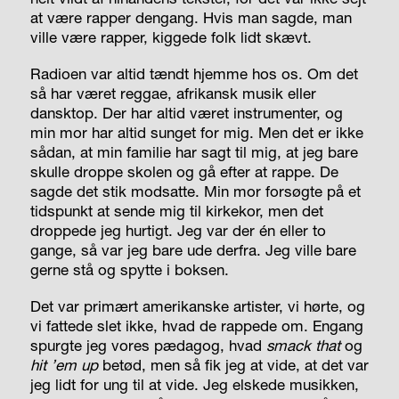
at være rapper dengang. Hvis man sagde, man
ville være rapper, kiggede folk lidt skævt.
Radioen var altid tændt hjemme hos os. Om det
så har været reggae, afrikansk musik eller
dansktop. Der har altid været instrumenter, og
min mor har altid sunget for mig. Men det er ikke
sådan, at min familie har sagt til mig, at jeg bare
skulle droppe skolen og gå efter at rappe. De
sagde det stik modsatte. Min mor forsøgte på et
tidspunkt at sende mig til kirkekor, men det
droppede jeg hurtigt. Jeg var der én eller to
gange, så var jeg bare ude derfra. Jeg ville bare
gerne stå og spytte i boksen.
Det var primært amerikanske artister, vi hørte, og
vi fattede slet ikke, hvad de rappede om. Engang
spurgte jeg vores pædagog, hvad
smack that
og
hit ’em up
betød, men så fik jeg at vide, at det var
jeg lidt for ung til at vide. Jeg elskede musikken,