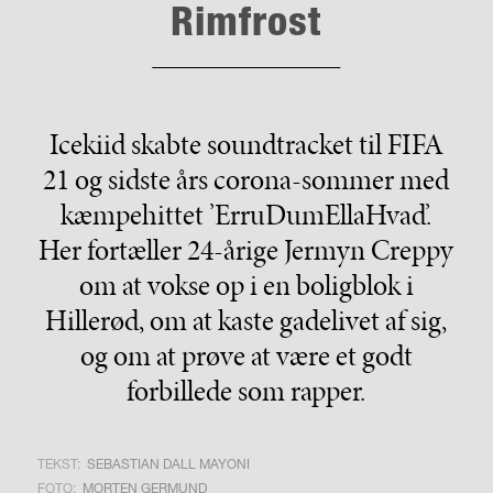
Rimfrost
Icekiid skabte soundtracket til FIFA
21 og sidste års corona-sommer med
kæmpehittet ’ErruDumEllaHvad’.
Her fortæller 24-årige Jermyn Creppy
om at vokse op i en boligblok i
Hillerød, om at kaste gadelivet af sig,
og om at prøve at være et godt
forbillede som rapper.
TEKST:
SEBASTIAN DALL MAYONI
FOTO:
MORTEN GERMUND