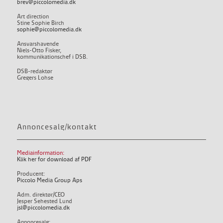
brev@piccolomedia.dk
Art direction
Stine Sophie Birch
sophie@piccolomedia.dk
Ansvarshavende
Niels-Otto Fisker,
kommunikationschef i DSB.
DSB-redaktør
Gregers Lohse
Annoncesalg/kontakt
Mediainformation:
Klik her for download af PDF
Producent:
Piccolo Media Group Aps
Adm. direktør/CEO
Jesper Sehested Lund
jsl@piccolomedia.dk
Annoncesalg: