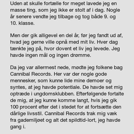
Uden at skulle fortælle for meget lavede jeg en
masse ting, som jeg ikke er stolt af i dag. Nogle
år senere vendte jeg tilbage og tog både 9. og
10. klasse.
Men der gik alligevel en del år, før jeg fandt ud af,
hvad jeg gerne ville opnå med mit liv. Hver dag
tænkte jeg på, hvor dovent et liv jeg levede. Jeg
havde ingen mål og ingen drømme.
Da jeg var allermest nede, mødte jeg folkene bag
Cannibal Records. Her var der nogle gode
mennesker, som kunne lide mine demoer og
syntes, at jeg havde potentiale. De havde set mig
optræde i ungdomsklubben. Efterfølgende fortalte
de mig, at jeg kunne komme langt, hvis jeg gik
100 procent efter det i stedet for at fortsætte den
dårlige livsstil. Cannibal Records trak mig væk
fra gademiljøet og alt det spildtid-lort, jeg havde
gang i.