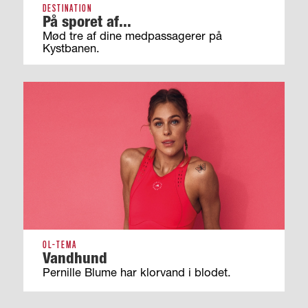
DESTINATION
På sporet af...
Mød tre af dine medpassagerer på
Kystbanen.
OL-TEMA
Vandhund
Pernille Blume har klorvand i blodet.