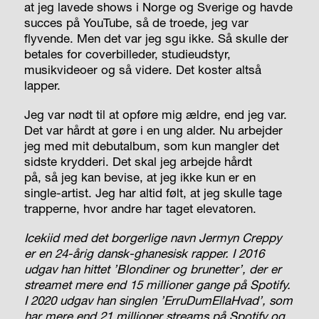
at jeg lavede shows i Norge og Sverige og havde
succes på YouTube, så de troede, jeg var
flyvende. Men det var jeg sgu ikke. Så skulle der
betales for coverbilleder, studieudstyr,
musikvideoer og så videre. Det koster altså
lapper.
Jeg var nødt til at opføre mig ældre, end jeg var.
Det var hårdt at gøre i en ung alder. Nu arbejder
jeg med mit debutalbum, som kun mangler det
sidste krydderi. Det skal jeg arbejde hårdt
på, så jeg kan bevise, at jeg ikke kun er en
single-artist. Jeg har altid følt, at jeg skulle tage
trapperne, hvor andre har taget elevatoren.
Icekiid med det borgerlige navn Jermyn Creppy
er en 24-årig dansk-ghanesisk rapper. I 2016
udgav han hittet ’Blondiner og brunetter’, der er
streamet mere end 15 millioner gange på Spotify.
I 2020 udgav han singlen ’ErruDumEllaHvad’, som
har mere end 21 millioner streams på Spotify og