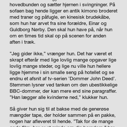
hovedbunden og sætter hjernen i svingninger. På
sofaen bag hende ligger en antik kimono broderet
med traner og påfugle, en kinesisk brudekåbe,
som hun har arvet fra sine forældre, Einar og
Guldborg Nørby. Den skal hun have på, når hun
om en times tid skal op på scenen for anden
aften i træk.
”Jeg gider ikke,” vrænger hun. Det har været et
skrapt efterår med lige lovlig mange opgaver lige
lovlig mange steder, og lige nu ville hun hellere
ligge hjemme i sin smalle seng på hotellet og se
endnu et afsnit af tv-serien ’Dommer John Deed’.
Stemmen lysner ved tanken om den ubestikkelige
BBC-dommer, der kan mere end sine paragraffer.
”Han lægger alle kvinderne ned,” klukker hun.
Så giver hun sig til at bakse med de generøse
mængder tape, der holder sammen på en pakke,
nogen har afleveret til hende. ”Tak for de mange