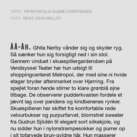
TEKST:
PETER NICOLAI GUDME CHRISTENSEN
FOTO:
RICKY JOHN MOLLOY
ÅÅ-ÅH.
Ghita Nørby vånder sig og skyder ryg.
Så sænker hun sig forsigtigt ned i sin stol.
Gennem vinduet i skuespillergarderoben på
Vendsyssel Teater har hun udsigt til
shoppingcenteret Metropol, der med sine ni hvide
etager bryder aftenmørket over Hjørring. Fra
spejlet foran hende stirrer to klare grønblå øjne
tilbage. De observerer pudderkvasten fordele et
jævnt lag over pandens og kindbenenes rynker.
Skuespilleren har skiftet fra komfortable røde
velourbukser og purpurfarvet, blomstret sweater
fra Gudrun Sjödén til elegant sort silkekjole, og
nu sidder hun i nylonstrømpesokker og purrer op
i sit tofarvede brun-gyldne hår. Hun masserer