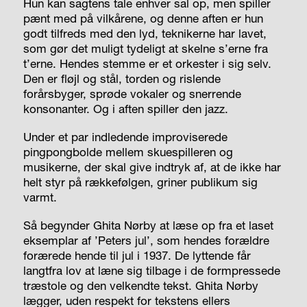
Hun kan sagtens tale enhver sal op, men spiller
pænt med på vilkårene, og denne aften er hun
godt tilfreds med den lyd, teknikerne har lavet,
som gør det muligt tydeligt at skelne s’erne fra
t’erne. Hendes stemme er et orkester i sig selv.
Den er fløjl og stål, torden og rislende
forårsbyger, sprøde vokaler og snerrende
konsonanter. Og i aften spiller den jazz.
Under et par indledende improviserede
pingpongbolde mellem skuespilleren og
musikerne, der skal give indtryk af, at de ikke har
helt styr på rækkefølgen, griner publikum sig
varmt.
Så begynder Ghita Nørby at læse op fra et laset
eksemplar af ’Peters jul’, som hendes forældre
forærede hende til jul i 1937. De lyttende får
langtfra lov at læne sig tilbage i de formpressede
træstole og den velkendte tekst. Ghita Nørby
lægger, uden respekt for tekstens ellers