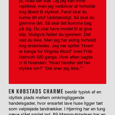
jo, hvad der står. Og jeg kan mine
replikker, men jeg vedbliver at forholde
mig åbent til stykket. Først skal du
kunne dit stof fuldstændigt. Så skal du
glemme det. Så skal det komme bag
på dig. Du skal have modet til at give
slip. Muligvis falder du igennem. Det
ved du ikke. Men jeg har aldrig forholdt
mig anderledes. Jeg har spillet ’Hvem
er bange for Virginia Woolf’ med Frits
Helmuth 500 gange. Hver aften sagde
vi til hinanden: ’Hvad handler det her
stykke om?’ ’Det aner jeg ikke.’”
EN KØBSTADS CHARME
består typisk af en
idyllisk plads mellem omkringliggende
handelsgader, hvor ensartet lave huse ligger tæt
som velplejede tandrækker. I Hjørring har en tung
næve slået smilet ind. På Mammutpladsen har en