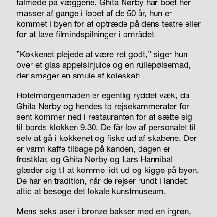
falmede på væggene. Ghita Nørby har boet her
masser af gange i løbet af de 50 år, hun er
kommet i byen for at optræde på dens teatre eller
for at lave filmindspilninger i området.
”Køkkenet plejede at være ret godt,” siger hun
over et glas appelsinjuice og en rullepølsemad,
der smager en smule af køleskab.
Hotelmorgenmaden er egentlig ryddet væk, da
Ghita Nørby og hendes to rejsekammerater for
sent kommer ned i restauranten for at sætte sig
til bords klokken 9.30. De får lov af personalet til
selv at gå i køkkenet og fiske ud af skabene. Der
er varm kaffe tilbage på kanden, dagen er
frostklar, og Ghita Nørby og Lars Hannibal
glæder sig til at komme lidt ud og kigge på byen.
De har en tradition, når de rejser rundt i landet:
altid at besøge det lokale kunstmuseum.
Mens seks aser i bronze bakser med en irgrøn,