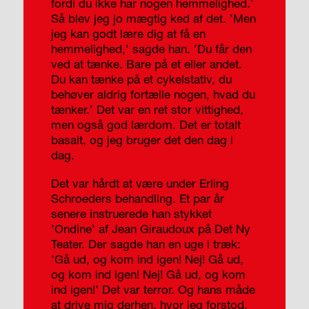
fordi du ikke har nogen hemmelighed.’
Så blev jeg jo mægtig ked af det. ’Men
jeg kan godt lære dig at få en
hemmelighed,’ sagde han. ’Du får den
ved at tænke. Bare på et eller andet.
Du kan tænke på et cykelstativ, du
behøver aldrig fortælle nogen, hvad du
tænker.’ Det var en ret stor vittighed,
men også god lærdom. Det er totalt
basalt, og jeg bruger det den dag i
dag.
Det var hårdt at være under Erling
Schroe­ders behandling. Et par år
senere instruerede han stykket
’Ondine’ af Jean Giraudoux på Det Ny
Teater. Der sagde han en uge i træk:
’Gå ud, og kom ind igen! Nej! Gå ud,
og kom ind igen! Nej! Gå ud, og kom
ind igen!’ Det var terror. Og hans måde
at drive mig derhen, hvor jeg forstod,