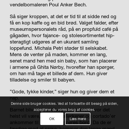
vendelbomaleren Poul Anker Bech.
2012: ’Other Desert
Cities’,
Så siger kroppen, at det er tid til at sidde ned og
Aarhus Teater
få en kop kaffe og en bid brød. Valget falder, efter
”Hun udfylder rollen som mater
museumspersonalets råd, på en propfuld café på
familias i en forestilling om familieliv
gågaden, hvor fajance- og stolesortimentet hip­
på californisk upperclass-niveau
ster­­agtigt udgøres af en ukurant samling
med uigennemskydelig
loppefund. Michala Petri støder til selskabet.
selvsikkerhed og dybt skolet
Mens de venter på maden, kommer en lang,
artikulation.”
senet mand hen med sin baby, som han placerer
i armene på Ghita Nørby, hvorefter han spørger,
2013: ’Faderen’, Det
om han må tage et billede af dem. Hun giver
Kongelige Teater
tilladelse og smiler til babyen.
”Hun spiller den gamle barnepige
”Gode, tykke kinder,” siger hun og giver dem et
med utrolig, behersket ondskab i
nap.
denne geniale Strindberg-forestilling
Denne side bruger cookies. Ved at fortsætte dit besøg på siden,
om en familie, der har besluttet, at
Barnet bliver givet tilbage til sin mor, hvor det
accepterer du vores brug af cookies.
dens patriark skal ned med nakken.”
helst vil være, og tapastallerkener og cortado’er
OK
Læs mere
ankommer til de tre kunstneres bord. Da de er
2017: ’Sarah’,
Folketeatret
færdige med at spise, kommer den lange mand