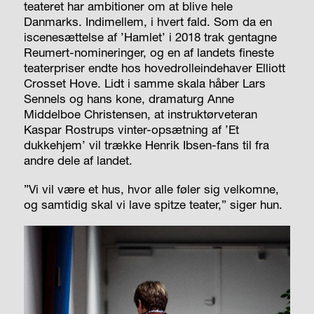
teateret har ambitioner om at blive hele
Danmarks. Indimellem, i hvert fald. Som da en
iscenesættelse af ’Hamlet’ i 2018 trak gentagne
Reumert-nomineringer, og en af landets fineste
teaterpriser endte hos hovedrolleindehaver Elliott
Crosset Hove. Lidt i samme skala håber Lars
Sennels og hans kone, dramaturg Anne
Middelboe Christensen, at instruktørveteran
Kaspar Rostrups vinter-opsætning af ’Et
dukkehjem’ vil trække Henrik Ibsen-fans til fra
andre dele af landet.
”Vi vil være et hus, hvor alle føler sig velkomne,
og samtidig skal vi lave
spitze
teater,” siger hun.