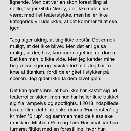
lignende. Men det var en skøn forestilling at
spille,” siger Ghita Nørby, der ikke siden har
været med i et teaterstykke, men heller ikke
kategorisk vil udelukke, at det kommer til at ske
igen.
”Jeg siger aldrig, at ting ikke opstår. Det er nok
muligt, at det ikke bliver. Men det er lige så
muligt, at der, hov, kommer noget ind ad døren.
Det kan man jo ikke vide. Men jeg kender mine
begrænsninger og fysiske forhold. Jeg har to
knæ af titanium, fordi de er gået i stykker på
scenen. Jeg gider ikke få dem lavet igen.”
Det kan godt være, at hun ikke har kastet sig ud i
teaterroller siden, men hun har heller ikke trukket
sig fra rampelys og spotlights. I 2018 indspillede
hun to film, det historiske drama ’Før frosten’ og
krimien ’Sirup’, og sammen med de klassiske
musikere Michala Petri og Lars Hannibal har hun
turneret flittigt med en forestilling, hvor hun