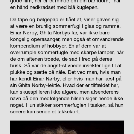
gode film, her er et minde om din barndom,” har
en hånd nedkradset med blå kuglepen.
Da tape og bølgepap er flået af, viser gaven sig
at være en brunlig sommerfugl i glas og ramme.
Einar Nørby, Ghita Nørbys far, var ikke bare
kongelig operasanger, men også et omvandrende
kompendium af hobbyer. En af dem var at
overrumple sommerfugle med skarpe lamper, når
de om aftenen troede, de sad i fred på deres
busk. Så var de angst-stivnede insekter lige til at
plukke og sætte på nåle. Det ved man, hvis man
har kendt Einar Nørby, eller hvis man har læst på
sin Ghita Nørby-lektie. Hvad der er tilfældet her,
kan skuespilleren ikke afgøre, men afsenderens
navn på den medfølgende hilsen siger hende ikke
noget. Hun stikker sommerfuglen i tasken, så hun
senere kan sende et takkekort.