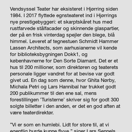
Vendsyssel Teater har eksisteret i Hjørring siden
1984. I 2017 flyttede egnsteateret ind i Hjørrings
nye prestigebyggeri: et skarptskåret hus med
rustfarvede stålfacader og skinnende glaspartier,
der på en frisk vinterdag spejler den blege, blå
himmel. Leveret af tegnestuen Schmidt Hammer
Lassen Architects, som aarhusianerne vil kende
for biblioteksbygningen Dokk1, og
københavnerne for Den Sorte Diamant. Det er et
hus til 200 millioner, som direktøren og teaterets
personale ligger vandret for at bevise var godt
givet ud. En dag som denne, hvor Ghita Nørby,
Michala Petri og Lars Hannibal har trukket godt
200 publikummer til den ene sal, mens
forestillingen ’Turisterne’ skriver sig for godt 300
solgte billetter i den anden, er det en god aften at
være teaterdirektør.
”Vi er som en humlebi. Lidt for store til, at vi
egentlig burde kunne flyve,” siger Lars Sennels.