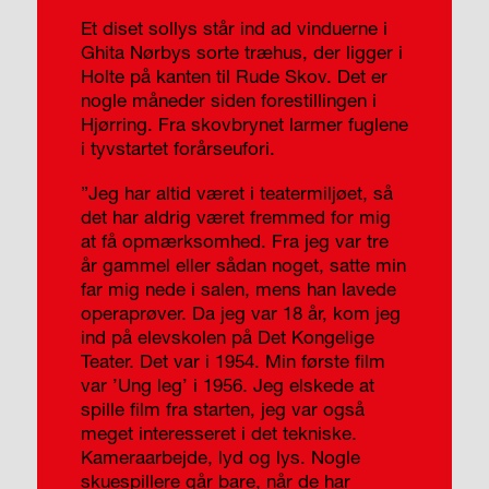
Et diset sollys står ind ad vinduerne i
Ghita Nørbys sorte træhus, der ligger i
Holte på kanten til Rude Skov. Det er
nogle måneder siden forestillingen i
Hjørring. Fra skovbrynet larmer fuglene
i tyvstartet forårseufori.
”Jeg har altid været i teatermiljøet, så
det har aldrig været fremmed for mig
at få opmærksomhed. Fra jeg var tre
år gammel eller sådan noget, satte min
far mig nede i salen, mens han lavede
operaprøver. Da jeg var 18 år, kom jeg
ind på elevskolen på Det Kongelige
Teater. Det var i 1954. Min første film
var ’Ung leg’ i 1956. Jeg elskede at
spille film fra starten, jeg var også
meget interesseret i det tekniske.
Kameraarbejde, lyd og lys. Nogle
skuespillere går bare, når de har