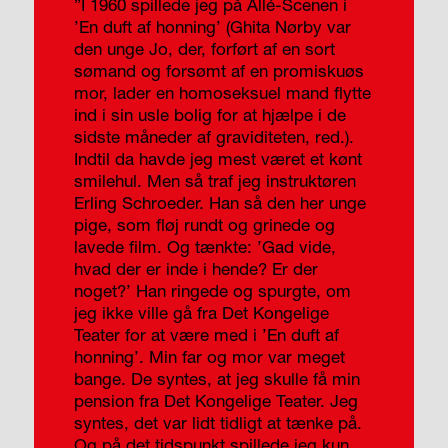
”I 1960 spillede jeg på Allé-Scenen i
’En duft af honning’ (Ghita Nørby var
den unge Jo, der, forført af en sort
sømand og forsømt af en promiskuøs
mor, lader en homoseksuel mand flytte
ind i sin usle bolig for at hjælpe i de
sidste måneder af graviditeten, red.).
Indtil da havde jeg mest været et kønt
smilehul. Men så traf jeg instruktøren
Erling Schroeder. Han så den her unge
pige, som fløj rundt og grinede og
lavede film. Og tænkte: ’Gad vide,
hvad der er inde i hende? Er der
noget?’ Han ringede og spurgte, om
jeg ikke ville gå fra Det Kongelige
Teater for at være med i ’En duft af
honning’. Min far og mor var meget
bange. De syntes, at jeg skulle få min
pension fra Det Kongelige Teater. Jeg
syntes, det var lidt tidligt at tænke på.
Og på det tidspunkt spillede jeg kun