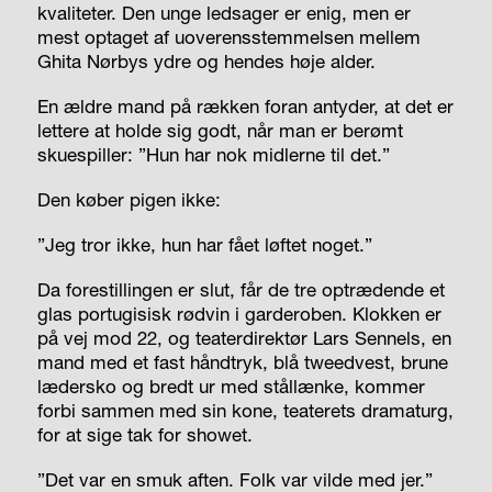
kvaliteter. Den unge ledsager er enig, men er
mest optaget af uoverensstemmelsen mellem
Ghita Nørbys ydre og hendes høje alder.
En ældre mand på rækken foran antyder, at det er
lettere at holde sig godt, når man er berømt
skuespiller: ”Hun har nok midlerne til det.”
Den køber pigen ikke:
”Jeg tror ikke, hun har fået løftet noget.”
Da forestillingen er slut,
får de tre optrædende et
glas portugisisk rødvin i garderoben. Klokken er
på vej mod 22, og teaterdirektør Lars Sennels, en
mand med et fast håndtryk, blå tweedvest, brune
lædersko og bredt ur med stållænke, kommer
forbi sammen med sin kone, teaterets dramaturg,
for at sige tak for showet.
”Det var en smuk aften. Folk var vilde med jer.”