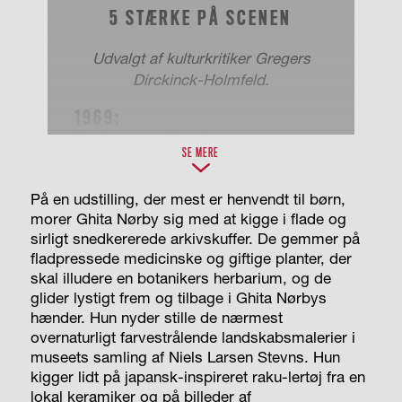
5 STÆRKE PÅ SCENEN
Udvalgt af kulturkritiker Gregers
Dirckinck-Holmfeld.
1969:
’Cabaret’, Ungdommens
SE MERE
Teater
”Hun ser simpelthen så godt ud. En
På en udstilling, der mest er henvendt til børn,
magnetisk
figur i hovedrollen som
morer Ghita Nørby sig med at kigge i flade og
Sally Bowles.”
sirligt snedkererede arkivskuffer. De gemmer på
fladpressede medicinske og giftige planter, der
1982: ’Fra regnormenes liv’,
skal illudere en botanikers herbarium, og de
Det Kongelige Teater
glider lystigt frem og tilbage i Ghita Nørbys
”Hun rammer præcis balancen
hænder. Hun nyder stille de nærmest
mellem arrogance og nysgerrighed i
overnaturligt farvestrålende landskabsmalerier i
fremstillingen af Johanne Luise
museets samling af Niels Larsen Stevns. Hun
Heiberg, der tager imod en ung H.C.
kigger lidt på japansk-inspireret raku-lertøj fra en
lokal keramiker og på billeder af
Andersen.”