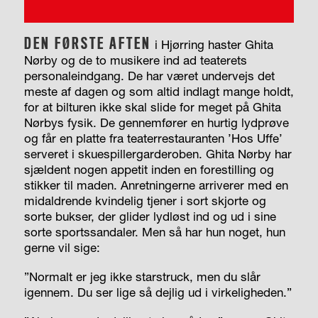
DEN FØRSTE AFTEN
i
Hjørring haster Ghita
Nørby og de to musikere ind ad teaterets
personaleindgang. De har været undervejs det
meste af dagen og som altid indlagt mange holdt,
for at bilturen ikke skal slide for meget på Ghita
Nørbys fysik. De gennemfører en hurtig lydprøve
og får en platte fra teaterrestauranten ’Hos Uffe’
serveret i skuespillergarderoben. Ghita Nørby har
sjældent nogen appetit inden en forestilling og
stikker til maden. Anretningerne arriverer med en
midaldrende kvindelig tjener i sort skjorte og
sorte bukser, der glider lydløst ind og ud i sine
sorte sportssandaler. Men så har hun noget, hun
gerne vil sige:
”Normalt er jeg ikke starstruck, men du slår
igennem. Du ser lige så dejlig ud i virkeligheden.”