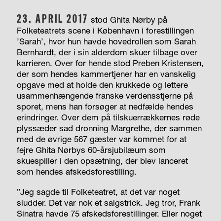
23. APRIL 2017
stod Ghita Nørby på
Folketeatrets scene i København i forestillingen
’Sarah’, hvor hun havde hovedrollen som Sarah
Bernhardt, der i sin alderdom skuer tilbage over
karrieren. Over for hende stod Preben Kristensen,
der som hendes kammertjener har en vanskelig
opgave med at holde den krukkede og lettere
usammenhængende franske verdensstjerne på
sporet, mens han forsøger at nedfælde hendes
erindringer. Over dem på tilskuerrækkernes røde
plyssæder sad dronning Margrethe, der sammen
med de øvrige 567 gæster var kommet for at
fejre Ghita Nørbys 60-årsjubilæum som
skuespiller i den opsætning, der blev lanceret
som hendes afskedsforestilling.
”Jeg sagde til Folketeatret, at det var noget
sludder. Det var nok et salgstrick. Jeg tror, Frank
Sinatra havde 75 afskedsforestillinger. Eller noget