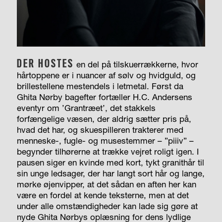
DER HOSTES
en del på tilskuerrækkerne, hvor
hårtoppene er i nuancer af sølv og hvidguld, og
brillestellene mestendels i letmetal. Først da
Ghita Nørby bagefter fortæller H.C. Andersens
eventyr om ’Grantræet’, det stakkels
forfængelige væsen, der aldrig sætter pris på,
hvad det har, og skuespilleren trakterer med
menneske-, fugle- og musestemmer – ”piiiv” –
begynder tilhørerne at trække vejret roligt igen. I
pausen siger en kvinde med kort, tykt granithår til
sin unge ledsager, der har langt sort hår og lange,
mørke øjenvipper, at det sådan en aften her kan
være en fordel at kende teksterne, men at det
under alle omstændigheder kan lade sig gøre at
nyde Ghita Nørbys oplæsning for dens lydlige