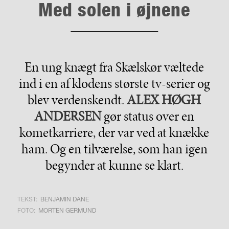
Med solen i øjnene
En ung knægt fra Skælskør væltede
ind i en af klodens største tv-serier og
blev verdenskendt.
ALEX HØGH
ANDERSEN
gør status over en
kometkarriere, der var ved at knække
ham. Og en tilværelse, som han igen
begynder at kunne se klart.
TEKST:
BENJAMIN DANE
FOTO:
MORTEN GERMUND