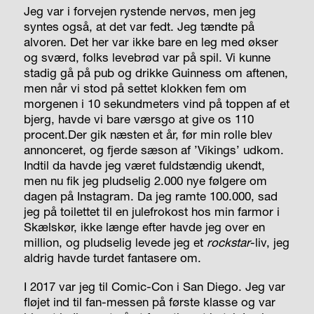
Jeg var i forvejen rystende nervøs, men jeg
syntes også, at det var fedt. Jeg tændte på
alvoren. Det her var ikke bare en leg med økser
og sværd, folks levebrød var på spil. Vi kunne
stadig gå på pub og drikke Guinness om aftenen,
men når vi stod på settet klokken fem om
morgenen i 10 sekundmeters vind på toppen af et
bjerg, havde vi bare værsgo at give os 110
procent.Der gik næsten et år, før min rolle blev
annonceret, og fjerde sæson af ’Vikings’ udkom.
Indtil da havde jeg været fuldstændig ukendt,
men nu fik jeg pludselig 2.000 nye følgere om
dagen på Instagram. Da jeg ramte 100.000, sad
jeg på toilettet til en julefrokost hos min farmor i
Skælskør, ikke længe efter havde jeg over en
million, og pludselig levede jeg et
rockstar
-liv, jeg
aldrig havde turdet fantasere om.
I 2017 var jeg til Comic-Con i San Diego. Jeg var
fløjet ind til fan-messen på første klasse og var