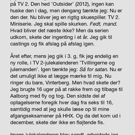
på TV 2. Den hed ’Outsider’ (2012), ingen kan
huske den i dag, men dengang tænkte jeg:
Nu
er
den der. Nu bliver jeg en rigtig skuespiller. TV 2.
Miniserie. Jeg skal spille skurken.
Fedt, mand
.
Hvad bliver det næste ikke? Men da serien
udkom, skete der ingenting i et år. Jeg gik til
castings og fik afslag på afslag igen.
Året efter, mens jeg gik i 3. g, fik jeg endelig en
ny rolle, i TV 2-julekalenderen ’Tvillingerne og
julemanden’. Igen tænkte jeg:
Så for satan
. Nu er
det umuligt ikke at lægge mærke til mig. Nu
ringer du bare, Vinterberg. Men hvad skete der?
Jeg brugte 16 uger på at rakke frem og tilbage til
Aalborg med fly og tog. Den sidste del af
optagelserne foregik hver dag fra seks til 16,
samtidig med at jeg skulle læse op til mine
afgangseksamener på HHX. Og da det kom ud i
december, skete der ikke en fløjtende fis.
Imens julekalenderen blev sendt, arbejdede jeg