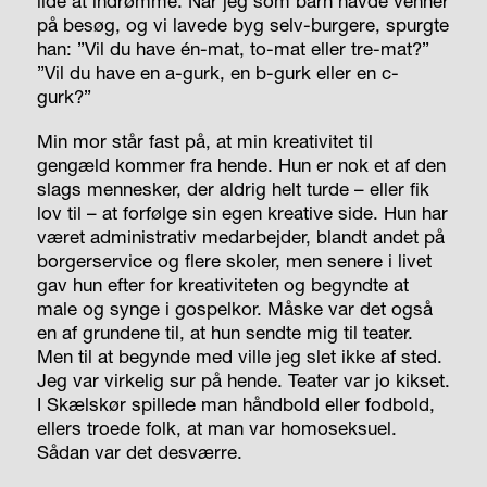
lide at indrømme. Når jeg som barn havde venner
på besøg, og vi lavede byg selv-burgere, spurgte
han: ”Vil du have én-mat, to-mat eller tre-mat?”
”Vil du have en a-gurk, en b-gurk eller en c-
gurk?”
Min mor står fast på, at min kreativitet til
gengæld kommer fra hende. Hun er nok et af den
slags mennesker, der aldrig helt turde – eller fik
lov til – at forfølge sin egen kreative side. Hun har
været administrativ medarbejder, blandt andet på
borgerservice og flere skoler, men senere i livet
gav hun efter for kreativiteten og begyndte at
male og synge i gospelkor. Måske var det også
en af grundene til, at hun sendte mig til teater.
Men til at begynde med ville jeg slet ikke af sted.
Jeg var virkelig sur på hende. Teater var jo kikset.
I Skælskør spillede man håndbold eller fodbold,
ellers troede folk, at man var homoseksuel.
Sådan var det desværre.