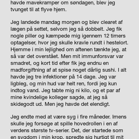
havde mavekramper om søndagen, blev jeg
tvunget til at flyve hjem.
Jeg landede mandag morgen og blev clearet af
lægen på settet, selvom jeg så dobbelt. Jeg fik
nogle piller og kæmpede mig igennem 12 timers
optagelser, hvor jeg skulle kravle rundt i hestelort.
Hjemme i min lejlighed om aftenen tænkte jeg, at
så var det overstået. Men mit immunforsvar var
smadret, og kort tid efter fik jeg endnu en
madforgiftning af at spise noget dårlig sushi. I alt
havde jeg tre infektioner på 14 dage. Jeg var
ligbleg, og min hud var helt ren, fordi jeg kun
indtog vand. Jeg tabte mig ni kilo, og et par af
mine kvindelige kolleger sagde, at jeg så
skidegodt ud. Men jeg havde det elendigt.
Jeg endte med at være syg i fire måneder. Imens
skulle jeg forsøge at spille hovedrollen i en af
verdens største tv-serier. Det, der startede som
en sygdom i min krop, spredte sig hurtigt til mit