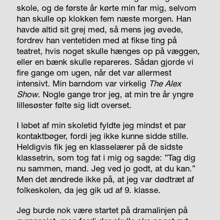
skole, og de første år kørte min far mig, selvom
han skulle op klokken fem næste morgen. Han
havde altid sit grej med, så mens jeg øvede,
fordrev han ventetiden med at fikse ting på
teatret, hvis noget skulle hænges op på væggen,
eller en bænk skulle repareres. Sådan gjorde vi
fire gange om ugen, når det var allermest
intensivt. Min barndom var virkelig
The Alex
Show
.
Nogle gange tror jeg, at min tre år yngre
lillesøster følte sig lidt overset.
I løbet af min skoletid fyldte jeg mindst et par
kontaktbøger, fordi jeg ikke kunne sidde stille.
Heldigvis fik jeg en klasselærer på de sidste
klassetrin, som tog fat i mig og sagde: ”Tag dig
nu sammen, mand. Jeg ved jo godt, at du kan.”
Men det ændrede ikke på, at jeg var dødtræt af
folkeskolen, da jeg gik ud af 9. klasse.
Jeg burde nok være startet på dramalinjen på