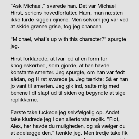
”Ask Michael,” svarede han. Det var Michael
Hirst, seriens hovedforfatter. Ham, man næsten
ikke turde kigge i øjnene. Men selvom jeg var ved
at skide grønne grise, tog jeg chancen.
“Michael, what’s up with this character?” spurgte
jeg.
Hirst forklarede, at Ivar led af en form for
knogleskørhed, som gjorde, at han havde
konstante smerter. Jeg spurgte, om han var født
sådan, og Hirst svarede ja. Jeg tænkte: Så er han
jo vant til smerten. Jeg gik ind, satte mig med
benene lidt slapt ud til siden og begyndte at sige
replikkerne.
Første take fuckede jeg selvfølgelig op. Andet
take kludrede jeg i den allerførste replik. ”Flot,
Alex, her havde du muligheden, og så vælger du
at ødelægge den,” tænkte jeg. Men tredje take fik