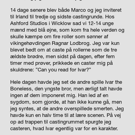
14 dage senere blev både Marco og jeg inviteret
til Irland til tredje og sidste castingrunde. Hos
Ashford Studios i Wicklow sad vi 12-14 unge
mænd med blå øjne, som kom fra hele verden og
skulle kæmpe om fire roller som sønner af
vikingehøvdingen Ragnar Lodbrog. Jeg var kun
blevet bedt om at caste på rollerne som de tre
ældste brødre, men sidst på dagen, efter fem
timer med prøver, prikkede en caster mig på
skuldrene: ”Can you read for Ivar?”
Hele dagen havde jeg set de andre spille Ivar the
Boneless, den yngste bror, men ærligt talt havde
ingen af dem imponeret mig. Han led af en
sygdom, som gjorde, at han ikke kunne gå, men
jeg syntes, at de andre overspillede smerten. Jeg
havde kun en halv time til at lære scenen. På vej
op ad trappen til castingrummet spurgte jeg
casteren, hvad Ivar egentlig var for en karakter.