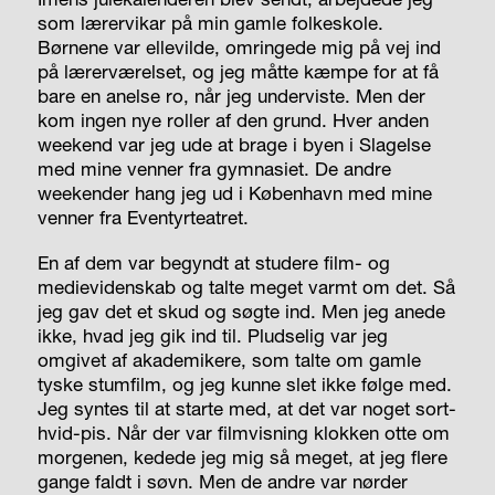
som lærervikar på min gamle folkeskole.
Børnene var ellevilde, omringede mig på vej ind
på lærerværelset, og jeg måtte kæmpe for at få
bare en anelse ro, når jeg underviste. Men der
kom ingen nye roller af den grund. Hver anden
weekend var jeg ude at brage i byen i Slagelse
med mine venner fra gymnasiet. De andre
weekender hang jeg ud i København med mine
venner fra Eventyrteatret.
En af dem var begyndt at studere film- og
medievidenskab og talte meget varmt om det. Så
jeg gav det et skud og søgte ind. Men jeg anede
ikke, hvad jeg gik ind til. Pludselig var jeg
omgivet af akademikere, som talte om gamle
tyske stumfilm, og jeg kunne slet ikke følge med.
Jeg syntes til at starte med, at det var noget sort-
hvid-pis. Når der var filmvisning klokken otte om
morgenen, kedede jeg mig så meget, at jeg flere
gange faldt i søvn. Men de andre var nørder