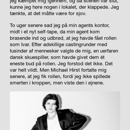
jeg kæmpet mig igennem, og da scenen var slut,
kunne jeg høre nogen i lokalet, der klappede. Jeg
tænkte, at det måtte være for sjov.
To uger senere sad jeg på min agents kontor,
midt i et nyt self-tape, da min agent kom
brasende ind og udbrød, at jeg havde fået rollen
som Ivar. Efter adskillige castingrunder med
tusinder af mennesker valgte de mig, en uerfaren
dansk skuespiller, som havde givet dem ét
eneste bud på rollen. Jeg forstod det ikke. Det
var helt vildt. Men Michael Hirst fortalte mig
senere, at jeg fik rollen, fordi jeg ikke spillede
smerten i kroppen, men viste den i øjnene.