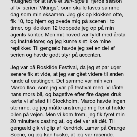
mulighed for at lave et
self-tape
til fjerde sæson
af tv-serien ’Vikings’, som skulle laves samme
dag som min eksamen. Jeg gik op klokken otte,
fik 10, tog hjem og øvede mig på scenen i to
timer, og klokken 12 troppede jeg op på min
agents kontor. Men mit hoved var fyldt med årstal
og instruktører, og jeg kunne slet ikke mine
replikker. Til gengæld havde jeg set en del af
serien og havde godt styr på accenten.
Jeg var på Roskilde Festival, da jeg et par uger
senere fik at vide, at jeg var gået videre til anden
runde af castingen. Det samme var min ven
Marco Ilsø, som jeg var på festival med. Vi lånte
hans mors bil, og bagstive efter fire dages druk
kørte vi af sted til Stockholm. Marco havde ingen
stemme, og jeg måtte anstrenge mig for at holde
bilen på vejen. Men vi kom frem, jeg fik fyret min
20 minutters casting af, og det var så dét. Til
gengæld gik vi glip af Kendrick Lamar på Orange
Scene, og jeg kan huske, at jeg var rasende.