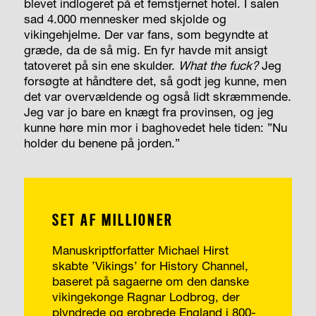
blevet indlogeret på et femstjernet hotel. I salen
sad 4.000 mennesker med skjolde og
vikingehjelme. Der var fans, som begyndte at
græde, da de så mig. En fyr havde mit ansigt
tatoveret på sin ene skulder.
What the fuck?
Jeg
forsøgte at håndtere det, så godt jeg kunne, men
det var overvældende og også lidt skræmmende.
Jeg var jo bare en knægt fra provinsen, og jeg
kunne høre min mor i baghovedet hele tiden: ”Nu
holder du benene på jorden.”
SET AF MILLIONER
Manuskriptforfatter Michael Hirst
skabte ’Vikings’ for History Channel,
baseret på sagaerne om den danske
vikingekonge Ragnar Lodbrog, der
plyndrede og erobrede England i 800-