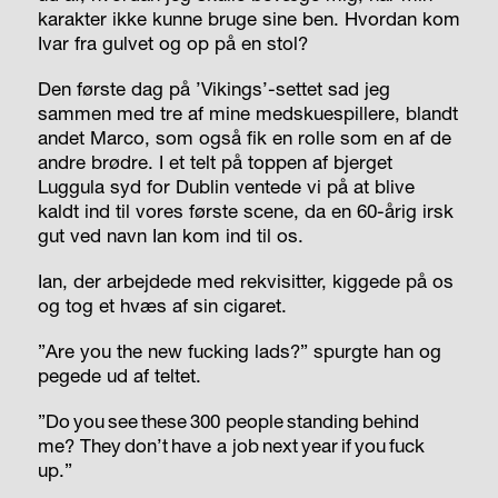
karakter ikke kunne bruge sine ben. Hvordan kom
Ivar fra gulvet og op på en stol?
Den første dag på ’Vikings’-settet sad jeg
sammen med tre af mine medskuespillere, blandt
andet Marco, som også fik en rolle som en af de
andre brødre. I et telt på toppen af bjerget
Luggula syd for Dublin ventede vi på at blive
kaldt ind til vores første scene, da en 60-årig irsk
gut ved navn Ian kom ind til os.
Ian, der arbejdede med rekvisitter, kiggede på os
og tog et hvæs af sin cigaret.
”Are you the new fucking lads?” spurgte han og
pegede ud af teltet.
”Do you see these 300 people standing behind
me? They don’t have a job next year if you fuck
up.”