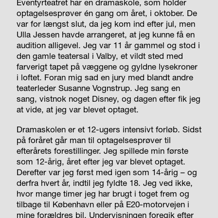
Eventyrteatret har en dramaskole, som holder
optagelsesprøver én gang om året, i oktober. De
var for længst slut, da jeg kom ind efter jul, men
Ulla Jessen havde arrangeret, at jeg kunne få en
audition alligevel. Jeg var 11 år gammel og stod i
den gamle teatersal i Valby, et vildt sted med
farverigt tapet på væggene og gyldne lysekroner
i loftet. Foran mig sad en jury med blandt andre
teaterleder Susanne Vognstrup. Jeg sang en
sang, vistnok noget Disney, og dagen efter fik jeg
at vide, at jeg var blevet optaget.
Dramaskolen er et 12-ugers intensivt forløb. Sidst
på foråret går man til optagelsesprøver til
efterårets forestillinger. Jeg spillede min første
som 12-årig, året efter jeg var blevet optaget.
Derefter var jeg først med igen som 14-årig – og
derfra hvert år, indtil jeg fyldte 18. Jeg ved ikke,
hvor mange timer jeg har brugt i toget frem og
tilbage til København eller på E20-motorvejen i
mine forældres bil. Undervisningen foregik efter