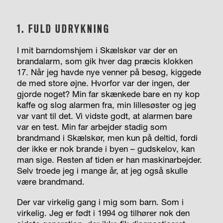
1.
FULD UDRYKNING
I mit barndomshjem i Skælskør var der en
brandalarm, som gik hver dag præcis klokken
17. Når jeg havde nye venner på besøg, kiggede
de med store øjne. Hvorfor var der ingen, der
gjorde noget? Min far skænkede bare en ny kop
kaffe og slog alarmen fra, min lillesøster og jeg
var vant til det. Vi vidste godt, at alarmen bare
var en test. Min far arbejder stadig som
brandmand i Skælskør, men kun på deltid, fordi
der ikke er nok brande i byen – gudskelov, kan
man sige. Resten af tiden er han maskinarbejder.
Selv troede jeg i mange år, at jeg også skulle
være brandmand.
Der var virkelig gang i mig som barn. Som i
virkelig
. Jeg er født i 1994 og tilhører nok den