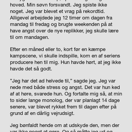
hoved. Min søvn forsvandt. Jeg spiste ikke
noget. Jeg var blevet et vrag på rekordtid.
Alligevel arbejdede jeg 12 timer om dagen fra
mandag til fredag og brugte weekenden på at
have angst over de nye replikker, jeg skulle lære
til om mandagen.
Efter en måned eller to, kort før en kæmpe
kampscene, vi skulle indspille, kom en af seriens
producere hen til mig. Hun havde hørt, at jeg ikke
havde det så godt.
”Jeg har det ad helvede til,” sagde jeg. Jeg var
nede med både stress og angst. Det var hun ked
af at høre, svarede hun. Og fortalte mig så, at min
to sider lange monolog, der var planlagt 14 dage
senere, var blevet rykket frem til dagen efter på
grund af en dårlig vejrudsigt.
Jeg bønfaldt hende om at udskyde den, men der
var ikke noget at gøre. Og så måtte jeg ud og