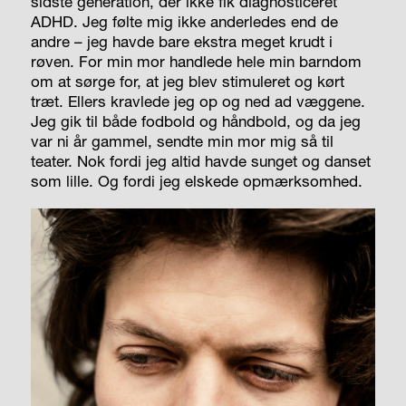
sidste generation, der ikke fik diagnosticeret
ADHD. Jeg følte mig ikke anderledes end de
andre – jeg havde bare ekstra meget krudt i
røven. For min mor handlede hele min barndom
om at sørge for, at jeg blev stimuleret og kørt
træt. Ellers kravlede jeg op og ned ad væggene.
Jeg gik til både fodbold og håndbold, og da jeg
var ni år gammel, sendte min mor mig så til
teater. Nok fordi jeg altid havde sunget og danset
som lille. Og fordi jeg elskede opmærksomhed.