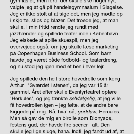
gymnasiet, men fordi der skulle ske noget nyt,
valgte jeg at gå på handelsgymnasium i Slagelse.
Jeg er ikke stolt af at sige det, men jeg mødte op
i skjorte, slips og blazer. Det troede jeg, at man
skulle. I min fritid rendte jeg rundt med
jazzhænder og spillede teater inde i København.
Jeg elskede at spille skuespil, men jeg
overvejede også, om jeg skulle læse marketing
på Copenhagen Business School. Som barn
havde jeg været både fodbold- og teaterdreng,
og nu stod jeg igen med et ben i hver lejr.
Jeg spillede den helt store hovedrolle som kong
Arthur i ’Sværdet i stenen’, da jeg var 15 år
gammel. Året efter skulle Eventyrteatret opføre
’Herkules’, og jeg tænkte
selvfølgelig
, at jeg ville
få hovedrollen igen – jeg følte, at de andre bare
kiggede på mig: Nå, hva’ så,
goddaw
, Hercules.
Men så gav de mig en birolle som Dionysos,
festens gud, der havde fire scener i alt. Den
skulle jeg lige sluge, haha. Indtil jeg fandt ud af, at