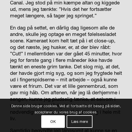
Canal. Jeg stod på min kæmpe altan og kiggede
ud, mens jeg tænkte: ”Hvis det her fortsætter
meget længere, så tager jeg springet.”
En dag på settet, en dårlig dag ligesom alle de
andre, skulle jeg optage en meget følelsesladet
scene. Kameraet kom helt tæt på i et
close-up
,
og det næste, jeg husker, er, at der blev råbt:
”Cut!” I mellemtiden var der gået 45 minutter, hvor
jeg for første gang i flere måneder ikke havde
tænkt en eneste grim tanke. Det slog mig, at det,
der havde gjort mig syg, og som jeg frygtede helt
ud i fingerspidserne – mit arbejde – også kunne
være et frirum. Det var et lille gennembrud, som
gav mig håb. Om aftenen, når jeg lå derhjemme i
sengen, kunne jeg pludselig tænke, at selvom i
morgen nok blev dårlig, behøvede det ikke
Denne side bruger cookies. Ved at fortsætte dit besøg på siden,
nødvendigvis at blive den dårligste dag i hele mit
accepterer du vores brug af cookies.
liv.
OK
Læs mere
Samtidig begyndte jeg langsomt at kunne se en