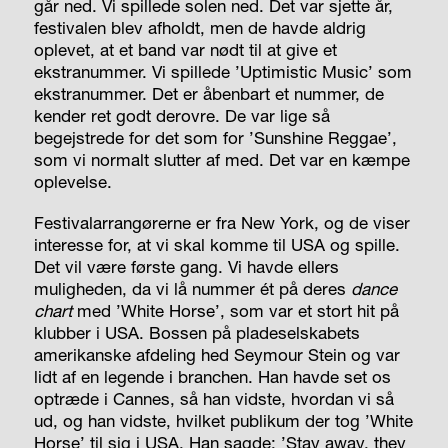
går ned. Vi spillede solen ned. Det var sjette år,
festivalen blev afholdt, men de havde aldrig
oplevet, at et band var nødt til at give et
ekstranummer. Vi spillede ’Uptimistic Music’ som
ekstranummer. Det er åbenbart et nummer, de
kender ret godt derovre. De var lige så
begejstrede for det som for ’Sunshine Reggae’,
som vi normalt slutter af med. Det var en kæmpe
oplevelse.
Festivalarrangørerne er fra New York, og de viser
interesse for, at vi skal komme til USA og spille.
Det vil være første gang. Vi havde ellers
muligheden, da vi lå nummer ét på deres
dance
chart
med ’White Horse’, som var et stort hit på
klubber i USA. Bossen på pladeselskabets
amerikanske afdeling hed Seymour Stein og var
lidt af en legende i branchen. Han havde set os
optræde i Cannes, så han vidste, hvordan vi så
ud, og han vidste, hvilket publikum der tog ’White
Horse’ til sig i USA. Han sagde: ’Stay away, they