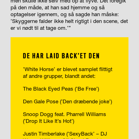
men skulle ikke selv med op at flyve. Det foregik
på den måde, at han sad hjemme og så
optagelser igennem, og så sagde han måske:
’Skyggerne falder ikke helt rigtigt i den scene, det
er vi nødt til at tage om.’”
DE HAR LAID BACK’ET DEN
’White Horse’ er blevet samplet flittigt
af andre grupper, blandt andet:
The Black Eyed Peas (’Be Free’)
Den Gale Pose (’Den dræbende joke’)
Snoop Dogg feat. Pharrell Williams
(’Drop It Like It’s Hot’)
Justin Timberlake (’SexyBack’ – DJ