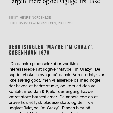
argentinere og det vigtige first take.
TEKST:
HENRIK NORDSKILDE
FOTO:
RASMUS WENG KARLSEN, PR, PRIVAT
DEBUTSINGLEN ‘MAYBE I’M CRAZY’,
KØBENHAVN 1979
”De danske pladeselskaber var ikke
interesserede i at udgive ’Maybe I’m Crazy’. De
sagde, vi skulle synge på dansk. Vores udstyr var
ikke særlig godt, men vi allierede os med nogle,
der havde et bedre studie, og kom ad den vej i
kontakt med Jan & Kjeld, der engang havde
været store barnestjerner. De anbefalede os at
prøve hos et tysk pladeselskab, og der fik vi
udgivet ’Maybe I’m Crazy’. Pladen blev så