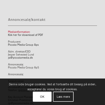
Annoncesalg/kontakt
Mediainformation:
Klik her for download af PDF
Producent:
Piccolo Media Group Aps
Adm. direktør/CEO
Jesper Sehested Lund
jsl@piccolomedia.dk
Annoncesalg:
Piccolo Media Group ApS
Annoncesalg:
Salgsdirektør
Denne side bruger cookies. Ved at fortsætte dit besøg på siden,
Christian Arndt
christian@piccolomedia.dk
,
accepterer du vores brug af cookies.
Telefon:
51333455
OK
Læs mere
Key Account Manager
Christian Preetzmann
cp@piccolomedia.dk
,