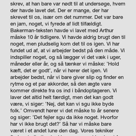
skrev, at han bare var nødt til at undersøge, hvem
der havde lavet det. Der er mange, der har
skrevet til os, især om det nummer. Det var bare
en jam, noget, vi fyrede af lidt tilfældigt.
Bakerman-teksten havde vi lavet med Arthur
måske 10 år tidligere. Vi havde aldrig brugt den til
noget, men pludselig kom det til os igen. Vi har
fundet ud af, at vi arbejder bedst på den måde. Vi
indspiller noget, og så lægger vi det væk i uger,
måneder eller år, og så tænker vi måske: ’Hold
kæft, det er godt’, når vi hører det igen. Vi
arbejder bedst, når vi bare giver slip og finder en
rytme og et par akkorder, så den ægte vare
kommer direkte fra os ind i båndoptageren. Vi
laver det altid helt færdigt, men det kan godt
være, vi siger: ’Nej, det kan vi sgu ikke byde
folk.’ Omvendt hører vi det måske to år senere
og siger: ’Det fejler sgu da ikke noget. Hvorfor
har vi ikke brugt det?’ Så har vi måske bare
været i et andet lune den dag. Vores tekniker