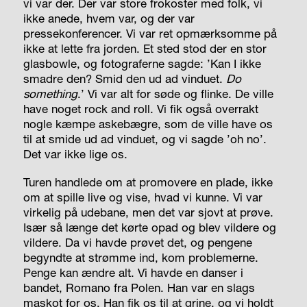
vi var der. Der var store frokoster med folk, vi
ikke anede, hvem var, og der var
pressekonferencer. Vi var ret opmærksomme på
ikke at lette fra jorden. Et sted stod der en stor
glasbowle, og fotograferne sagde: ’Kan I ikke
smadre den? Smid den ud ad vinduet.
Do
something
.’ Vi var alt for søde og flinke. De ville
have noget rock and roll. Vi fik også overrakt
nogle kæmpe askebægre, som de ville have os
til at smide ud ad vinduet, og vi sagde ’oh no’.
Det var ikke lige os.
Turen handlede om at promovere en plade, ikke
om at spille live og vise, hvad vi kunne. Vi var
virkelig på udebane, men det var sjovt at prøve.
Især så længe det kørte opad og blev vildere og
vildere. Da vi havde prøvet det, og pengene
begyndte at strømme ind, kom problemerne.
Penge kan ændre alt. Vi havde en danser i
bandet, Romano fra Polen. Han var en slags
maskot for os. Han fik os til at grine, og vi holdt