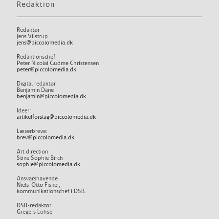
Redaktion
Redaktør
Jens Vilstrup
jens@piccolomedia.dk
Redaktionschef
Peter Nicolai Gudme Christensen
peter@piccolomedia.dk
Digital redaktør
Benjamin Dane
benjamin@piccolomedia.dk
Ideer:
artikelforslag@piccolomedia.dk
Læserbreve:
brev@piccolomedia.dk
Art direction
Stine Sophie Birch
sophie@piccolomedia.dk
Ansvarshavende
Niels-Otto Fisker,
kommunikationschef i DSB.
DSB-redaktør
Gregers Lohse