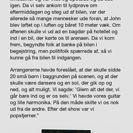
igen. Da vi selv ankom til lydprøve om
eftermiddagen og steg ud af bilen, var der
allerede så mange mennesker ude foran, at John
blev løftet op i luften og båret 10 meter væk. Om
aftenen skulle vi ud ad en bagdør på hotellet og
ind i en bil, der kørte os til arenaen. Da vi kom
frem, begyndte folk at banke på bilen i
begejstring, men politifolk spærrede af, så vi
kunne gå fra bilen til indgangen.
Arrangørerne havde foreslået, at der skulle sidde
20 små børn i baggrunden på scenen, og at der
skulle være dansere og en sol, der gik op og
ned, og alt muligt. Vi sagde: ’Glem alt det der, vi
går bare ind og er os selv.’ Vi havde vores guitar
og lille harmonika. På den måde skilte vi os nok
ud fra de andre. Efter det show var vi
popstjerner.”