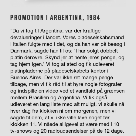
PROMOTION I ARGENTINA, 1984
”Da vi tog til Argentina, var der kraftige
devalueringer i landet. Vores pladeselskabsmand
i Italien fulgte med i det, og da han var på besøg i
Danmark, sagde han til os: ’I har solgt dobbelt
platin derovre. Skynd jer at hente jeres penge, og
tag hjem igen.’ Vi tog af sted og fik udleveret
platinpladerne på pladeselskabets kontor i
Buenos Aires. Der var ikke ret mange penge
tilbage, men vi fik råd til at hyre nogle fotografer
og indspille en video ved et vandfald på grænsen
mellem Brasilien og Argentina. Vi fik også
udleveret en lang liste med alt muligt, vi skulle nå
hver dag fra klokken ni om morgenen, men vi
sagde til dem, at vi ikke ville lave noget før
klokken 11. Vi nåede alligevel at være med i 10
tv-shows og 20 radioudsendelser på de 12 dage,