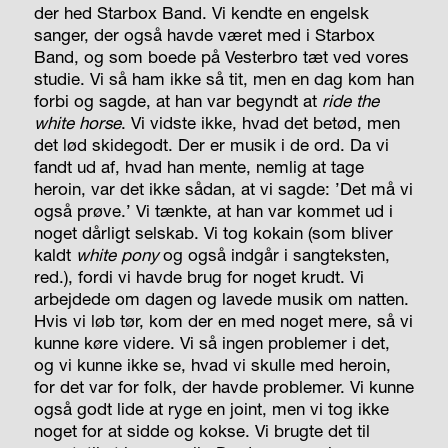
der hed Starbox Band. Vi kendte en engelsk
sanger, der også havde været med i Starbox
Band, og som boede på Vesterbro tæt ved vores
studie. Vi så ham ikke så tit, men en dag kom han
forbi og sagde, at han var begyndt at
ride the
white horse
. Vi vidste ikke, hvad det betød, men
det lød skidegodt. Der er musik i de ord. Da vi
fandt ud af, hvad han mente, nemlig at tage
heroin, var det ikke sådan, at vi sagde: ’Det må vi
også prøve.’ Vi tænkte, at han var kommet ud i
noget dårligt selskab. Vi tog kokain (som bliver
kaldt
white pony
og også indgår i sangteksten,
red.), fordi vi havde brug for noget krudt. Vi
arbejdede om dagen og lavede musik om natten.
Hvis vi løb tør, kom der en med noget mere, så vi
kunne køre videre. Vi så ingen problemer i det,
og vi kunne ikke se, hvad vi skulle med heroin,
for det var for folk, der havde problemer. Vi kunne
også godt lide at ryge en joint, men vi tog ikke
noget for at sidde og kokse. Vi brugte det til