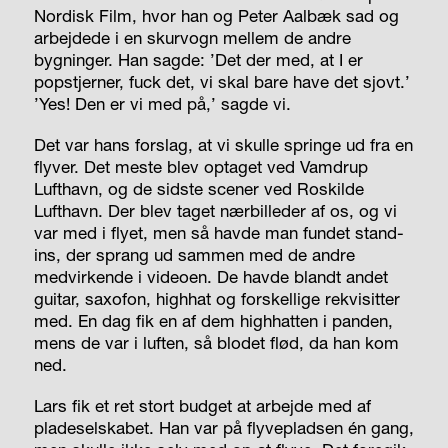
Nordisk Film, hvor han og Peter Aalbæk sad og
arbejdede i en skurvogn mellem de andre
bygninger. Han sagde: ’Det der med, at I er
popstjerner, fuck det, vi skal bare have det sjovt.’
’Yes! Den er vi med på,’ sagde vi.
Det var hans forslag, at vi skulle springe ud fra en
flyver. Det meste blev optaget ved Vamdrup
Lufthavn, og de sidste scener ved Roskilde
Lufthavn. Der blev taget nærbilleder af os, og vi
var med i flyet, men så havde man fundet stand-
ins, der sprang ud sammen med de andre
medvirkende i videoen. De havde blandt andet
guitar, saxofon, highhat og forskellige rekvisitter
med. En dag fik en af dem highhatten i panden,
mens de var i luften, så blodet flød, da han kom
ned.
Lars fik et ret stort budget at arbejde med af
pladeselskabet. Han var på flyvepladsen én gang,