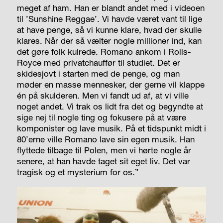
meget af ham. Han er blandt andet med i videoen
til ’Sun­shine Reggae’. Vi havde været vant til lige
at have penge, så vi kunne klare, hvad der skulle
klares. Når der så vælter nogle millioner ind, kan
det gøre folk kulrede. Romano ankom i Rolls-
Royce med privatchauffør til studiet. Det er
skidesjovt i starten med de penge, og man
møder en masse mennesker, der gerne vil klappe
én på skulderen. Men vi fandt ud af, at vi ville
noget andet. Vi trak os lidt fra det og begyndte at
sige nej til nogle ting og fokusere på at være
komponister og lave musik. På et tidspunkt midt i
80’erne ville Romano lave sin egen musik. Han
flyttede tilbage til Polen, men vi hørte nogle år
senere, at han havde taget sit eget liv. Det var
tragisk og et mysterium for os.”