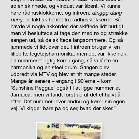
solen skinnede, og vinduet var åbent. Vi kunne
høre rådhusklokkerne, og introen,
dinggg dang
dang
, er faktisk hentet fra rådhusklokkerne. Så
havde vi nogle akkorder, der skiftede lidt hurtigt,
men vi besluttede at tage den med ro og strække
sangen ud, så de skiftede langsommere. Og så
jammede vi lidt over det. I introen bruger vi en
lillebitte legetøjsharmonika, men det var ikke nok,
da nummeret rigtig kom i gang, så vi lånte en
harmonika og en steel drum. Sangen blev
udbredt via MTV og blev et hit mange steder.
Mange år senere – engang i 90’erne – kom
’Sunshine Reggae’ også til at ligge nummer ét i
Jamaica, men vi fandt først ud af det et halvt år
efter. Det nummer lever endnu og kører sin egen
vej. Vi kigger bare på og ser, hvad der sker.”