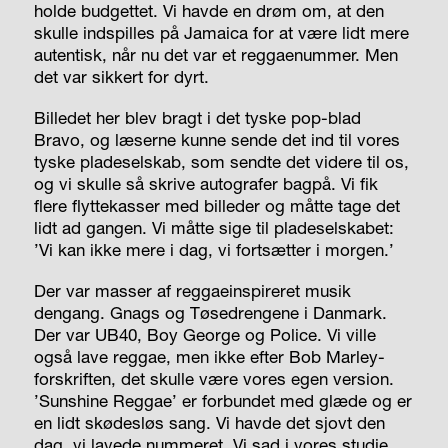
holde budgettet. Vi havde en drøm om, at den
skulle indspilles på Jamaica for at være lidt mere
autentisk, når nu det var et reggaenummer. Men
det var sikkert for dyrt.
Billedet her blev bragt i det tyske pop-blad
Bravo, og læserne kunne sende det ind til vores
tyske pladeselskab, som sendte det videre til os,
og vi skulle så skrive autografer bagpå. Vi fik
flere flyttekasser med billeder og måtte tage det
lidt ad gangen. Vi måtte sige til pladeselskabet:
’Vi kan ikke mere i dag, vi fortsætter i morgen.’
Der var masser af reggaeinspireret musik
dengang. Gnags og Tøsedrengene i Danmark.
Der var UB40, Boy George og Police. Vi ville
også lave reggae, men ikke efter Bob Marley-
forskriften, det skulle være vores egen version.
’Sunshine Reggae’ er forbundet med glæde og er
en lidt skødesløs sang. Vi havde det sjovt den
dag, vi lavede nummeret. Vi sad i vores studie,