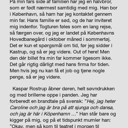
På min fars side af familien har jeg en halvbror,
som er født nærmest samtidig med mig. Han bor
i København, så ham har jeg kontaktet gennem
min far. Hans familie er sød, og de har inviteret
mig indenfor. Togturen føles som en lang rejse,
så færgen over, og jeg er landet på Københavns
Hovedbanegård i oktober måned i sommertøj.
Det er kun et spørgsmål om tid, før jeg sidder i
Kastrup, og så er jeg videre.
Out of here!
Men
den dér billet fra min far kommer ligesom ikke.
Det går rigtig dårligt med hans firma for tiden.
Men hvis jeg nu kan få et job og tjene nogle
penge, så er jeg videre.
Kaspar Rostrup åbner døren, helt søvndrukken
og med brillerne oppe i panden. Jeg har
forberedt en brandtale på svensk:
”
Hej, jag heter
Caroline och jag är bra på att sjunga och dansa,
och jag är här i Köpenhamn …
”
Han står bare og
kigger på mig, og på et tidspunkt mumler han:
”Okay, men så kom til teatret i morgen til