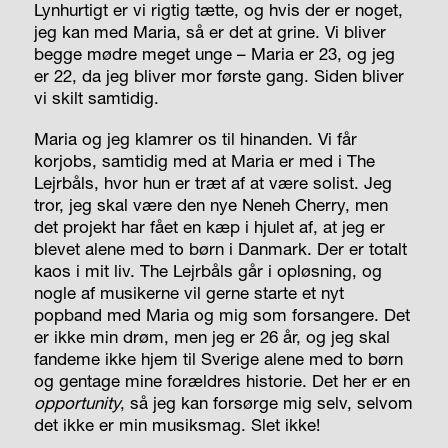
Lynhurtigt er vi rigtig tætte, og hvis der er noget,
jeg kan med Maria, så er det at grine. Vi bliver
begge mødre meget unge – Maria er 23, og jeg
er 22, da jeg bliver mor første gang. Siden bliver
vi skilt samtidig.
Maria og jeg klamrer os til hinanden. Vi får
korjobs, samtidig med at Maria er med i The
Lejrbåls, hvor hun er træt af at være solist. Jeg
tror, jeg skal være den nye Neneh Cherry, men
det projekt har fået en kæp i hjulet af, at jeg er
blevet alene med to børn i Danmark. Der er totalt
kaos i mit liv. The Lejrbåls går i opløsning, og
nogle af musikerne vil gerne starte et nyt
popband med Maria og mig som forsangere. Det
er ikke min drøm, men jeg er 26 år, og jeg skal
fandeme ikke hjem til Sverige alene med to børn
og gentage mine forældres historie. Det her er en
opportunity
, så jeg kan forsørge mig selv, selvom
det ikke er min musiksmag. Slet ikke!