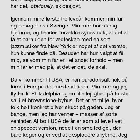
har det,
obviously
, skidesjovt.
Igennem mine første tre leveår kommer min far
og besøger os i Sverige. Min mor bor stadig
hjemme, og hendes forældre synes nok, at det at
få et barn uden for ægteskab med en sort
jazzmusiker fra New York er noget af det værste,
hun kunne finde på. Desuden har hun valgt at få
mig, selvom min far er i et andet forhold – men
min far er med på, at det er det, de skal.
Da vi kommer til USA, er han paradoksalt nok på
turné i Europa det meste af tiden. Min mor og jeg
flytter til Philadelphia og en lille lejlighed på første
sal i et brownstone-byhus. Det er et miljø, hvor
folk helt konkret bliver skudt på gaden. Jeg er
bange, men jeg har venner – masser af sorte
veninder. At bo i USA de år er som at leve livet i
en speedet version, nede i en smeltedigel, der
bare koger og er ved at eksplodere
anytime
. Jeg