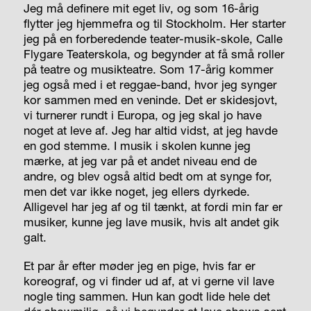
Jeg må definere mit eget liv, og som 16-årig
flytter jeg hjemmefra og til Stockholm. Her starter
jeg på en forberedende teater-musik-skole, Calle
Flygare Teaterskola, og begynder at få små roller
på teatre og musikteatre. Som 17-årig kommer
jeg også med i et reggae-band, hvor jeg synger
kor sammen med en veninde. Det er skidesjovt,
vi turnerer rundt i Europa, og jeg skal jo have
noget at leve af. Jeg har altid vidst, at jeg havde
en god stemme. I musik i skolen kunne jeg
mærke, at jeg var på et andet niveau end de
andre, og blev også altid bedt om at synge for,
men det var ikke noget, jeg ellers dyrkede.
Alligevel har jeg af og til tænkt, at fordi min far er
musiker, kunne jeg lave musik, hvis alt andet gik
galt.
Et par år efter møder jeg en pige, hvis far er
koreograf, og vi finder ud af, at vi gerne vil lave
nogle ting sammen. Hun kan godt lide hele det