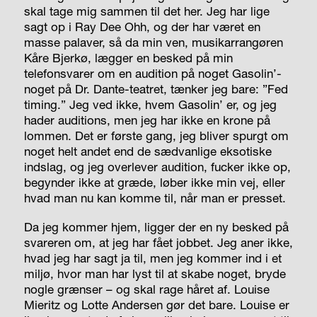
skal tage mig sammen til det her. Jeg har lige
sagt op i Ray Dee Ohh, og der har været en
masse palaver, så da min ven, musikarrangøren
Kåre Bjerkø, lægger en besked på min
telefonsvarer om en audition på noget Gasolin’-
noget på Dr. Dante-teatret, tænker jeg bare: ”Fed
timing.” Jeg ved ikke, hvem Gasolin’ er, og jeg
hader auditions, men jeg har ikke en krone på
lommen. Det er første gang, jeg bliver spurgt om
noget helt andet end de sædvanlige eksotiske
indslag, og jeg overlever audition, fucker ikke op,
begynder ikke at græde, løber ikke min vej, eller
hvad man nu kan komme til, når man er presset.
Da jeg kommer hjem, ligger der en ny besked på
svareren om, at jeg har fået jobbet. Jeg aner ikke,
hvad jeg har sagt ja til, men jeg kommer ind i et
miljø, hvor man har lyst til at skabe noget, bryde
nogle grænser – og skal rage håret af. Louise
Mieritz og Lotte Andersen gør det bare. Louise er