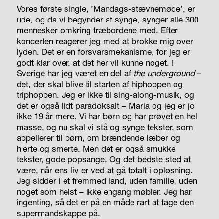
Vores første single, ’Mandags-stævnemøde’, er
ude, og da vi begynder at synge, synger alle 300
mennesker omkring træbordene med. Efter
koncerten reagerer jeg med at brokke mig over
lyden. Det er en forsvarsmekanisme, for jeg er
godt klar over, at det her vil kunne noget. I
Sverige har jeg været en del af
the underground
–
det, der skal blive til starten af hiphoppen og
triphoppen. Jeg er ikke til sing-along-musik, og
det er også lidt paradoksalt – Maria og jeg er jo
ikke 19 år mere. Vi har børn og har prøvet en hel
masse, og nu skal vi stå og synge tekster, som
appellerer til børn, om brændende læber og
hjerte og smerte. Men det er også smukke
tekster, gode popsange. Og det bedste sted at
være, når ens liv er ved at gå totalt i opløsning.
Jeg sidder i et fremmed land, uden familie, uden
noget som helst – ikke engang møbler. Jeg har
ingenting, så det er på en måde rart at tage den
supermandskappe på.