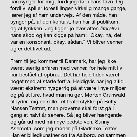
han synger for mig, fordi jeg dør i hans favn. Og
fordi vi spiller forestillingen virkelig mange gange,
lærer jeg af ham undervejs. Af den måde, han
synger på, af den kontakt, han har til publikum,
og af lyrikken. Jeg ligger jo hver aften
literally
i
hans skød og kan kigge på ham: ”Okay, nå, dét
var en konsonant, okay, sådan.” Vi bliver venner
og er det livet ud.
Frem til jeg kommer til Danmark, har jeg ikke
været særlig erfaren med venner, for hele mit liv
har bestået af opbrud. Det har hele tiden været
noget med at starte forfra. Heldigvis har jeg altid
været ekstremt nysgerrig på at være i nye miljøer
og på at lure, hvad man nu gør. Morten Grunwald
tilbyder mig en rolle i et teaterstykke på Betty
Nansen Teatret, men prøverne skal først gå i
gang et halvt år senere. Så jeg bliver hængende
og går ud med min nye bedste ven, Sunny
Asemota, som jeg møder på Gladsaxe Teater.
Han er billedkunstner og fra Aalborg, og sammen