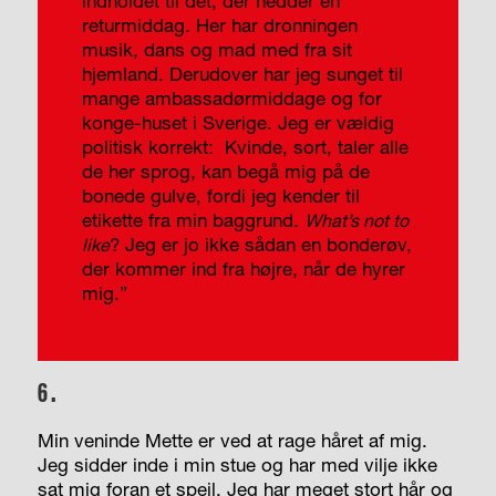
indholdet til det, der hedder en
returmiddag. Her har dronningen
musik, dans og mad med fra sit
hjemland. Derudover har jeg sunget til
mange ambassadørmiddage og for
konge-huset i Sverige. Jeg er vældig
politisk korrekt: Kvinde, sort, taler alle
de her sprog, kan begå mig på de
bonede gulve, fordi jeg kender til
etikette fra min baggrund.
What’s not to
? Jeg er jo ikke sådan en bonderøv,
like
der kommer ind fra højre, når de hyrer
mig.”
6.
Min veninde Mette er ved at rage håret af mig.
Jeg sidder inde i min stue og har med vilje ikke
sat mig foran et spejl. Jeg har meget stort hår og