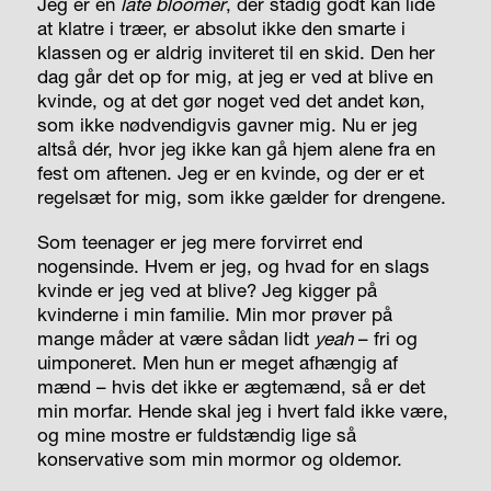
Jeg er en
late bloomer
, der stadig godt kan lide
at klatre i træer, er absolut ikke den smarte i
klassen og er aldrig inviteret til en skid. Den her
dag går det op for mig, at jeg er ved at blive en
kvinde, og at det gør noget ved det andet køn,
som ikke nødvendigvis gavner mig. Nu er jeg
altså dér, hvor jeg ikke kan gå hjem alene fra en
fest om aftenen. Jeg er en kvinde, og der er et
regelsæt for mig, som ikke gælder for drengene.
Som teenager er jeg mere forvirret end
nogensinde. Hvem er jeg, og hvad for en slags
kvinde er jeg ved at blive? Jeg kigger på
kvinderne i min familie. Min mor prøver på
mange måder at være sådan lidt
yeah
– fri og
uimponeret. Men hun er meget afhængig af
mænd – hvis det ikke er ægtemænd, så er det
min morfar. Hende skal jeg i hvert fald ikke være,
og mine mostre er fuldstændig lige så
konservative som min mormor og oldemor.