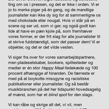
ting om os i pressen, og det er ikke i orden. Vi er
jo to mørke piger på én gang, og de mandlige
journalister kan ikke dy sig for at sammenligne os
med chokolade eller nougat. Hvis vi står på en
scene og ser ud, som vi gør, og også godt kan
lide at have en pæn kjole på, som fremhæver
vores former, er der frit slag for alle journalister til
at skrive fuldstændigt, som det passer dem! Vi er
objekter, og det er det vilde vesten.
Vi siger fra over for vores samarbejdspartnere,
men pladeselskaber, bookere, spillesteder og
medier er én stor
Happy Meal
-fødekæde og 100
procent afhængige af hinanden. De færreste er
med på at boykotte misogyne og racistiske
publikationer eller journalister. Og så består
musikbranchen på det her tidspunkt hovedsagelig
af mænd, som har et
blind spot
for den slags.
Vi kan råbe og skrige alt det, vi vil, men