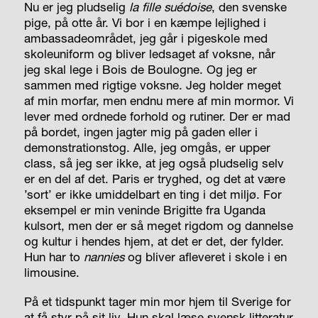
Nu er jeg pludselig
la fille suédoise
, den svenske
pige, på otte år. Vi bor i en kæmpe lejlighed i
ambassadeområdet, jeg går i pigeskole med
skoleuniform og bliver ledsaget af voksne, når
jeg skal lege i Bois de Boulogne. Og jeg er
sammen med rigtige voksne. Jeg holder meget
af min morfar, men endnu mere af min mormor. Vi
lever med ordnede forhold og rutiner. Der er mad
på bordet, ingen jagter mig på gaden eller i
demonstrationstog. Alle, jeg omgås, er
upper
class
, så jeg ser ikke, at jeg også pludselig selv
er en del af det. Paris er tryghed, og det at være
’sort’ er ikke umiddelbart en ting i det miljø. For
eksempel er min veninde Brigitte fra Uganda
kulsort, men der er så meget rigdom og dannelse
og kultur i hendes hjem, at det er det, der fylder.
Hun har to
nannies
og bliver afleveret i skole i en
limousine.
På et tidspunkt tager min mor hjem til Sverige for
at få styr på sit liv. Hun skal læse svensk litteratur