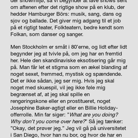
dér showmiljø, så vi begynder at lave shows sent
om aftenen efter det rigtige show på en klub, der
hedder Hamburger Börs: musik, sang, dans og
sjov og ballade. Det giver mig adgang til et job
på et rigtigt teater, Folkteatern, bedre kendt som
Folkan, som danser og sanger.
Men Stockholm er småt i 80’erne, og lidt efter lidt
begynder jeg at tvivle på, om jeg har en fremtid
her. Hele den skandinaviske eksotisering går mig
på. Man får let et stigma som en ækel blanding af
noget sexet, fremmed, mystisk og spændende.
Det er ikke sådan, jeg ser mig. Hvis jeg skal
noget med skuespil, vil jeg ikke føle mig
begrænset af, at jeg skal spille en
rengøringskone eller en prostitueret, noget
Josephine Baker-agtigt eller en Billie Holiday-
offerrolle. Min far siger: ”
What are you doing?
Why don’t you come over here?
” Så jeg tænker:
”Okay, det prøver jeg.” Jeg vil gå på universitetet
i San Diego, hvor han nu bor, og hvor de har en