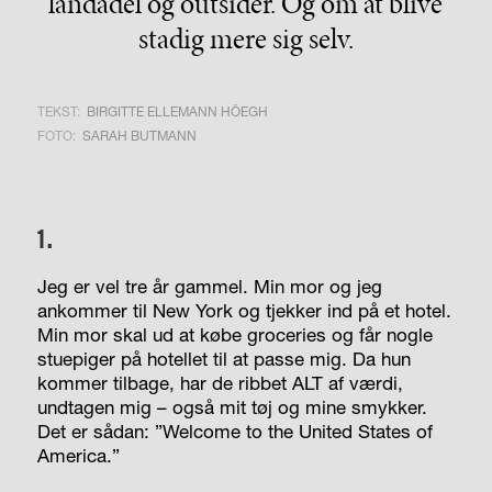
landadel og outsider. Og om at blive
stadig mere sig selv.
TEKST:
BIRGITTE ELLEMANN HÖEGH
FOTO:
SARAH BUTMANN
1.
Jeg er vel tre år gammel. Min mor og jeg
ankommer til New York og tjekker ind på et hotel.
Min mor skal ud at købe
groceries
og får nogle
stuepiger på hotellet til at passe mig. Da hun
kommer tilbage, har de ribbet ALT af værdi,
undtagen mig – også mit tøj og mine smykker.
Det er sådan: ”Welcome to the United States of
America.”