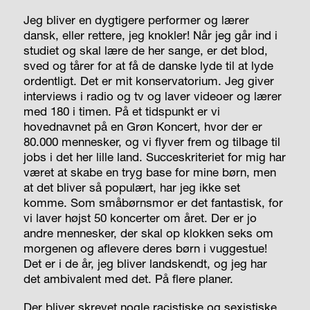
Jeg bliver en dygtigere performer og lærer
dansk, eller rettere, jeg knokler! Når jeg går ind i
studiet og skal lære de her sange, er det blod,
sved og tårer for at få de danske lyde til at lyde
ordentligt. Det er mit konservatorium. Jeg giver
interviews i radio og tv og laver videoer og lærer
med 180 i timen. På et tidspunkt er vi
hovednavnet på en Grøn Koncert, hvor der er
80.000 mennesker, og vi flyver frem og tilbage til
jobs i det her lille land. Succeskriteriet for mig har
været at skabe en tryg base for mine børn, men
at det bliver så populært, har jeg ikke set
komme. Som småbørnsmor er det fantastisk, for
vi laver højst 50 koncerter om året. Der er jo
andre mennesker, der skal op klokken seks om
morgenen og aflevere deres børn i vuggestue!
Det er i de år, jeg bliver landskendt, og jeg har
det ambivalent med det. På flere planer.
Der bliver skrevet nogle racistiske og sexistiske