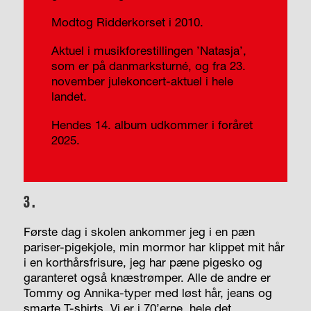
Modtog Ridderkorset i 2010.
Aktuel i musikforestillingen ’Natasja’,
som er på danmarksturné, og fra 23.
november julekoncert-aktuel i hele
landet.
Hendes 14. album udkommer i foråret
2025.
3.
Første dag i skolen ankommer jeg i en pæn
pariser-pigekjole, min mormor har klippet mit hår
i en korthårsfrisure, jeg har pæne pigesko og
garanteret også knæstrømper. Alle de andre er
Tommy og Annika-typer med løst hår, jeans og
smarte T-shirts. Vi er i 70’erne, hele det