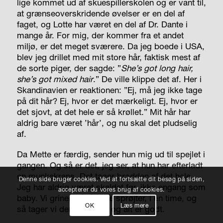
lige kommet ud af skuespillerskolen og er vant til,
at grænseoverskridende øvelser er en del af
faget, og Lotte har været en del af Dr. Dante i
mange år. For mig, der kommer fra et andet
miljø, er det meget sværere. Da jeg boede i USA,
blev jeg drillet med mit store hår, faktisk mest af
de sorte piger, der sagde: ”
She’s got long hair,
she’s got mixed hair
.” De ville klippe det af. Her i
Skandinavien er reaktionen: ”Ej, må jeg ikke tage
på dit hår? Ej, hvor er det mærkeligt. Ej, hvor er
det sjovt, at det hele er så krøllet.” Mit hår har
aldrig bare været ’hår’, og nu skal det pludselig
af.
Da Mette er færdig, sender hun mig ud til spejlet i
gangen. Og så er det, jeg ser, at hun har efterladt
en munkekrans. Det tager brodden af det hele.
Denne side bruger cookies. Ved at fortsætte dit besøg på siden,
Jeg har aldrig været skaldet før, ikke engang som
accepterer du vores brug af cookies.
baby. Vi griner, så tårerne sprøjter, i en time, og
OK
Læs mere
så tager vi den krans af, og alt er godt.