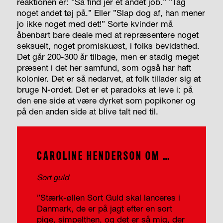
reaktionen er: ”Så find jer et andet job.” ”Tag
noget andet tøj på.” Eller ”Slap dog af, han mener
jo ikke noget med det!” Sorte kvinder må
åbenbart bare deale med at repræsentere noget
seksuelt, noget promiskuøst, i folks bevidsthed.
Det går 200-300 år tilbage, men er stadig meget
præsent i det her samfund, som også har haft
kolonier. Det er så nedarvet, at folk tillader sig at
bruge N-ordet. Det er et paradoks at leve i: på
den ene side at være dyrket som popikoner og
på den anden side at blive talt ned til.
CAROLINE HENDERSON OM …
Sort guld
”Stærk-øllen Sort Guld skal lanceres i
Danmark, de er på jagt efter en sort
pige, simpelthen, og det er så mig, der