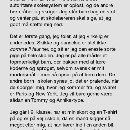
autoritære skolesystem er opløst, og de andre
børn råber og skriger. Jeg står bare bag en stol
og venter på, at skolelæreren skal sige, at jeg
godt må sætte mig ned.
Det er første gang, jeg føler, at jeg virkelig er
anderledes. Skikke og dannelse er slet ikke
comme il faut
her, og så er jeg den eneste sorte
pige på hele skolen. Jeg er på alle måder et
topmærkeligt barn, der bakser med at lære
koderne og sproget, selvom svensk er mit
modersmål – men så opsat på at lære dem. De
andre børn i skolen synes jo, det er pralende, når
de spørger mig, hvor jeg kommer fra, og svaret
er Paris og New York. Jeg vil bare gerne være
sådan en Tommy og Annika-type.
Jeg går i 9. klasse, har et miniskørt og en T-shirt
på og er på vej i skole, da en mand kigger så
meget efter mig, at han kører ind i en anden bil.