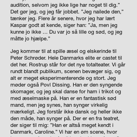
audition, selvom jeg ikke lige har noget til dig.”
Det gør jeg, og jeg får jobbet. ”Jeg nailede den,”
tænker jeg. Flere år senere, hvor jeg har lært
Kaspar godt at kende, siger han: ”Ja, men jeg
kunne jo ikke … Du var jo så lille og sød, og jeg
måtte jo hjælpe.”
Jeg kommer til at spille æsel og elskerinde til
Peter Schrøder. Hele Danmarks elite er castet til
det her. Rostrup står for det nye totalteater. Vi går
rundt blandt publikum, scenen bevæger sig, og
alt er meget eksperimenterende og stort. Jeg
møder også Povl Dissing. Han er den syngende
skomager, og jeg skal danse for ham i trikot og
med æselmaske på. Han er en fantastisk sød
mand, men jeg synes, han synger virkelig
mærkeligt. Jeg forstår ikke dansk og heller ikke
den måde, han synger på. Der er en fra teatret,
der siger til mig: ”Han er altså meget kendt i
Danmark, Caroline.” Vi har en øm scene, hvor