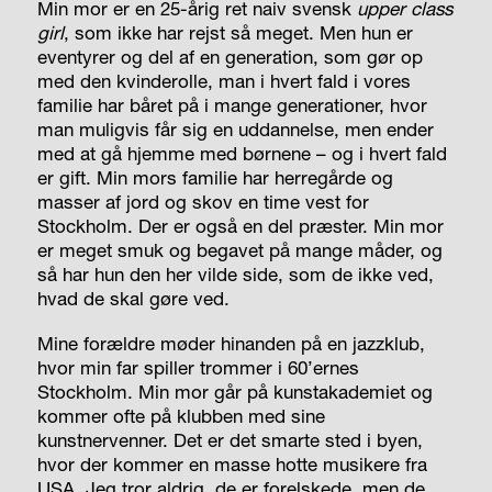
Min mor er en 25-årig ret naiv svensk
upper class
girl
, som ikke har rejst så meget. Men hun er
eventyrer og del af en generation, som gør op
med den kvinderolle, man i hvert fald i vores
familie har båret på i mange generationer, hvor
man muligvis får sig en uddannelse, men ender
med at gå hjemme med børnene – og i hvert fald
er gift. Min mors familie har herregårde og
masser af jord og skov en time vest for
Stockholm. Der er også en del præster. Min mor
er meget smuk og begavet på mange måder, og
så har hun den her vilde side, som de ikke ved,
hvad de skal gøre ved.
Mine forældre møder hinanden på en jazzklub,
hvor min far spiller trommer i 60’ernes
Stockholm. Min mor går på kunstakademiet og
kommer ofte på klubben med sine
kunstnervenner. Det er det smarte sted i byen,
hvor der kommer en masse hotte musikere fra
USA. Jeg tror aldrig, de er forelskede, men de