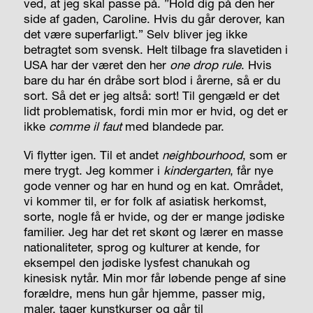
ved, at jeg skal passe på. ”Hold dig på den her
side af gaden, Caroline. Hvis du går derover, kan
det være superfarligt.” Selv bliver jeg ikke
betragtet som svensk. Helt tilbage fra slavetiden i
USA har der været den her
one drop rule
. Hvis
bare du har én dråbe sort blod i årerne, så er du
sort. Så det er jeg altså: sort! Til gengæld er det
lidt problematisk, fordi min mor er hvid, og det er
ikke
comme il faut
med blandede par.
Vi flytter igen. Til et andet
neighbourhood
, som er
mere trygt. Jeg kommer i
kindergarten
, får nye
gode venner og har en hund og en kat. Området,
vi kommer til, er for folk af asiatisk herkomst,
sorte, nogle få er hvide, og der er mange jødiske
familier. Jeg har det ret skønt og lærer en masse
nationaliteter, sprog og kulturer at kende, for
eksempel den jødiske lysfest chanukah og
kinesisk nytår. Min mor får løbende penge af sine
forældre, mens hun går hjemme, passer mig,
maler, tager kunstkurser og går til