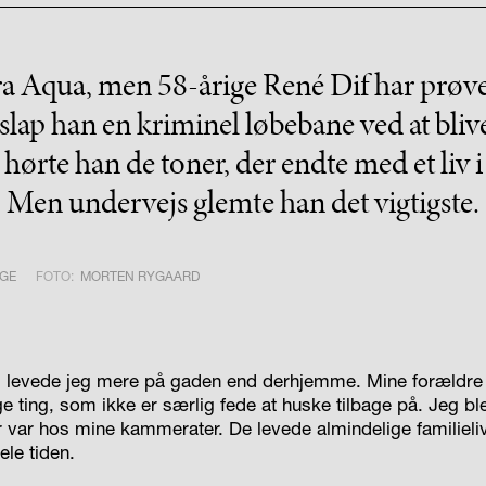
ra Aqua, men 58-årige René Dif har prøvet
lap han en kriminel løbebane ved at bliv
 hørte han de toner, der endte med et liv 
Men undervejs glemte han det vigtigste.
GE
FOTO:
MORTEN RYGAARD
N
levede jeg mere på gaden end derhjemme. Mine forældre 
ge ting, som ikke er særlig fede at huske tilbage på. Jeg ble
 var hos mine kammerater. De levede almindelige familieliv
ele tiden.