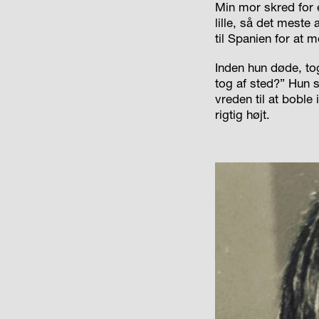
Min mor skred for e
lille, så det meste
til Spanien for at 
Inden hun døde, to
tog af sted?” Hun s
vreden til at boble
rigtig højt.