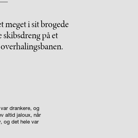
 meget i sit brogede
e skibsdreng på et
i overhalingsbanen.
var drankere, og
v altid jaloux, når
, og det hele var