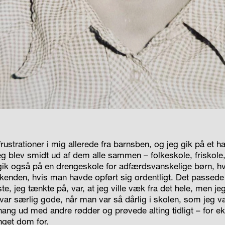
rustrationer i mig allerede fra barnsben, og jeg gik på et ha
g blev smidt ud af dem alle sammen – folkeskole, friskole,
 gik også på en drengeskole for adfærdsvanskelige børn, 
nden, hvis man havde opført sig ordentligt. Det passede m
te, jeg tænkte på, var, at jeg ville væk fra det hele, men je
var særlig gode, når man var så dårlig i skolen, som jeg var
 hang ud med andre rødder og prøvede alting tidligt – for ek
nget dom for.