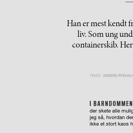
Han er mest kendt f
liv. Som ung unds
containerskib. Her
TEKST:
ANDERS RYEHAU
I BARNDOMME
der skete alle muli
jeg så, hvordan der
ikke et stort kaos h