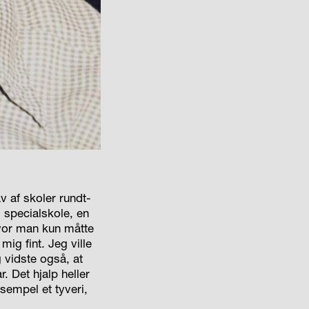
v af skoler rundt-
 specialskole, en
hvor man kun måtte
ig fint. Jeg ville
g vidste også, at
. Det hjalp heller
sempel et tyveri,