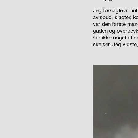
Jeg forsøgte at hu
avisbud, slagter, k
var den første mand
gaden og overbevis
var ikke noget af d
skejser. Jeg vidste,