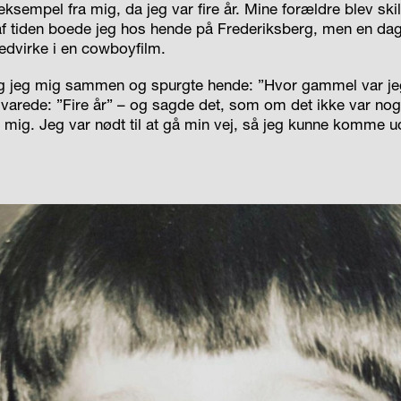
ksempel fra mig, da jeg var fire år. Mine forældre blev skilt
 af tiden boede jeg hos hende på Frederiksberg, men en dag 
medvirke i en cowboyfilm.
g jeg mig sammen og spurgte hende: ”Hvor gammel var jeg
varede: ”Fire år” – og sagde det, som om det ikke var noge
 i mig. Jeg var nødt til at gå min vej, så jeg kunne komme 