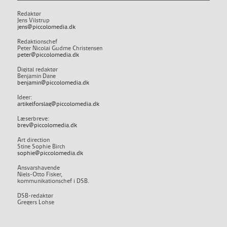
Redaktør
Jens Vilstrup
jens@piccolomedia.dk
Redaktionschef
Peter Nicolai Gudme Christensen
peter@piccolomedia.dk
Digital redaktør
Benjamin Dane
benjamin@piccolomedia.dk
Ideer:
artikelforslag@piccolomedia.dk
Læserbreve:
brev@piccolomedia.dk
Art direction
Stine Sophie Birch
sophie@piccolomedia.dk
Ansvarshavende
Niels-Otto Fisker,
kommunikationschef i DSB.
DSB-redaktør
Gregers Lohse