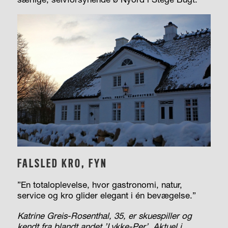
FALSLED KRO, FYN
”En totaloplevelse, hvor gastronomi, natur,
service og kro glider elegant i én bevægelse.”
Katrine
Greis-Rosenthal,
35, er skuespiller og
kendt fra blandt andet ’Lykke-Per’. Aktuel i