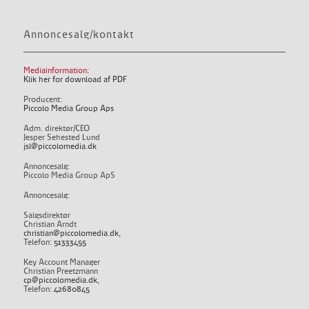
Annoncesalg/kontakt
Mediainformation:
Klik her for download af PDF
Producent:
Piccolo Media Group Aps
Adm. direktør/CEO
Jesper Sehested Lund
jsl@piccolomedia.dk
Annoncesalg:
Piccolo Media Group ApS
Annoncesalg:
Salgsdirektør
Christian Arndt
christian@piccolomedia.dk
,
Telefon:
51333455
Key Account Manager
Christian Preetzmann
cp@piccolomedia.dk
,
Telefon:
42680845