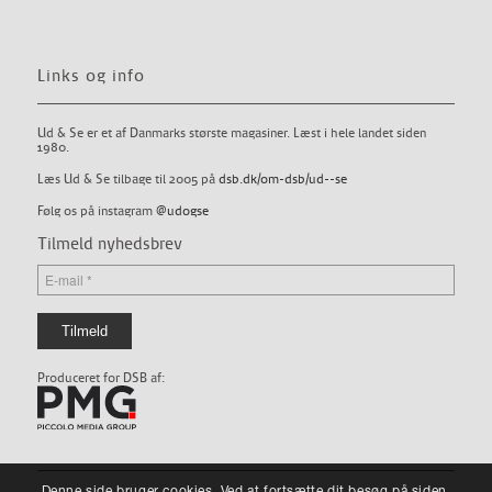
Links og info
Ud & Se er et af Danmarks største magasiner. Læst i hele landet siden
1980.
Læs Ud & Se tilbage til 2005 på
dsb.dk/om-dsb/ud--se
Følg os på instagram
@udogse
Tilmeld nyhedsbrev
Produceret for DSB af:
Denne side bruger cookies. Ved at fortsætte dit besøg på siden,