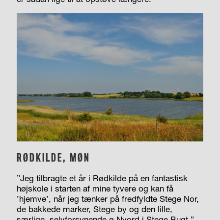
RØDKILDE, MØN
”Jeg tilbragte et år i Rødkilde på en fantastisk
højskole i starten af mine tyvere og kan få
’hjemve’, når jeg tænker på fredfyldte Stege Nor,
de bakkede marker, Stege by og den lille,
særlige, selvforsy­nende ø Nyord i Stege Bugt.”