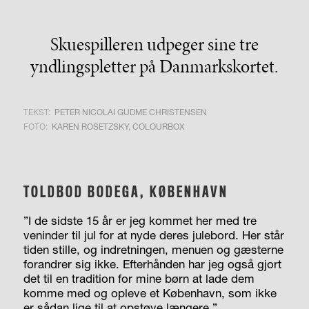
Skuespilleren udpeger sine tre
yndlingspletter på Danmarkskortet.
TEKST:
PETER NICOLAI GUDME CHRISTENSEN
FOTO:
KAREN ROSETZSKY, COLOURBOX
TOLDBOD BODEGA, KØBENHAVN
”I de sidste 15 år er jeg kommet her med tre
veninder til jul for at nyde deres julebord. Her står
tiden stille, og indretningen, menuen og gæsterne
forandrer sig ikke. Efterhånden har jeg også gjort
det til en tradition for mine børn at lade dem
komme med og opleve et København, som ikke
er sådan lige til at opstøve længere.”