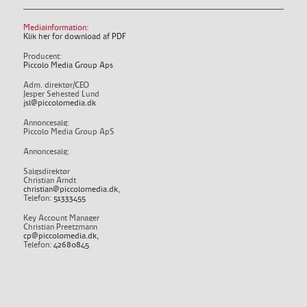
Mediainformation:
Klik her for download af PDF
Producent:
Piccolo Media Group Aps
Adm. direktør/CEO
Jesper Sehested Lund
jsl@piccolomedia.dk
Annoncesalg:
Piccolo Media Group ApS
Annoncesalg:
Salgsdirektør
Christian Arndt
christian@piccolomedia.dk
,
Telefon:
51333455
Key Account Manager
Christian Preetzmann
cp@piccolomedia.dk
,
Telefon:
42680845