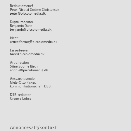
Redaktionschef
Peter Nicolai Gudme Christensen
peter@piccolomedia.dk
Digital redaktør
Benjamin Dane
benjamin@piccolomedia.dk
Ideer:
artikelforslag@piccolomedia.dk
Læserbreve:
brev@piccolomedia.dk
Art direction
Stine Sophie Birch
sophie@piccolomedia.dk
Ansvarshavende
Niels-Otto Fisker,
kommunikationschef i DSB.
DSB-redaktør
Gregers Lohse
Annoncesalg/kontakt