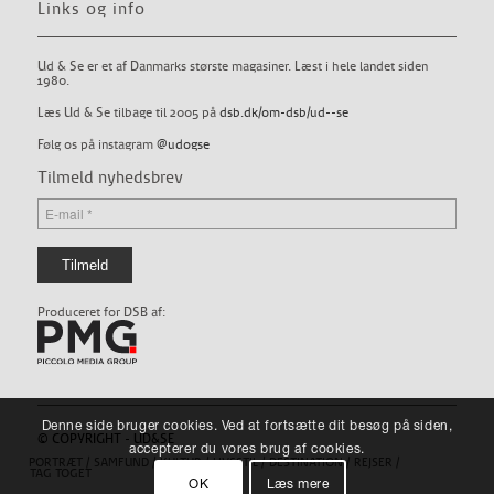
Links og info
Ud & Se er et af Danmarks største magasiner. Læst i hele landet siden
1980.
Læs Ud & Se tilbage til 2005 på
dsb.dk/om-dsb/ud--se
Følg os på instagram
@udogse
Tilmeld nyhedsbrev
Produceret for DSB af:
Denne side bruger cookies. Ved at fortsætte dit besøg på siden,
© COPYRIGHT - UD&SE
accepterer du vores brug af cookies.
PORTRÆT
SAMFUND
KULTUR
LIVSSTIL
DESTINATION
REJSER
TAG TOGET
OK
Læs mere