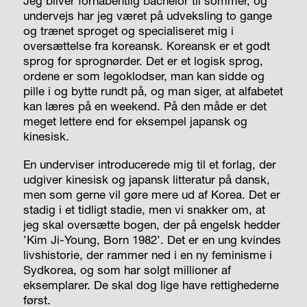
Jeg bliver forhåbentlig bachelor til sommer, og
undervejs har jeg været på udveksling to gange
og trænet sproget og specialiseret mig i
oversættelse fra koreansk. Koreansk er et godt
sprog for sprognørder. Det er et logisk sprog,
ordene er som legoklodser, man kan sidde og
pille i og bytte rundt på, og man siger, at alfabetet
kan læres på en weekend. På den måde er det
meget lettere end for eksempel japansk og
kinesisk.
En underviser introducerede mig til et forlag, der
udgiver kinesisk og japansk litteratur på dansk,
men som gerne vil gøre mere ud af Korea. Det er
stadig i et tidligt stadie, men vi snakker om, at
jeg skal oversætte bogen, der på engelsk hedder
’Kim Ji-Young, Born 1982’. Det er en ung kvindes
livshistorie, der rammer ned i en ny feminisme i
Sydkorea, og som har solgt millioner af
eksemplarer. De skal dog lige have rettighederne
først.