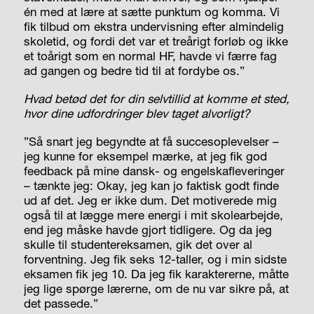
én med at lære at sætte punktum og komma. Vi
fik tilbud om ekstra undervisning efter almindelig
skoletid, og fordi det var et treårigt forløb og ikke
et toårigt som en normal HF, havde vi færre fag
ad gangen og bedre tid til at fordybe os.”
Hvad betød det for din selvtillid at komme et sted,
hvor dine udfordringer blev taget alvorligt?
”Så snart jeg begyndte at få succesoplevelser –
jeg kunne for eksempel mærke, at jeg fik god
feedback på mine dansk- og engelskafleveringer
– tænkte jeg: Okay, jeg kan jo faktisk godt finde
ud af det. Jeg er ikke dum. Det motiverede mig
også til at lægge mere energi i mit skolearbejde,
end jeg måske havde gjort tidligere. Og da jeg
skulle til studentereksamen, gik det over al
forventning. Jeg fik seks 12-taller, og i min sidste
eksamen fik jeg 10. Da jeg fik karaktererne, måtte
jeg lige spørge lærerne, om de nu var sikre på, at
det passede.”