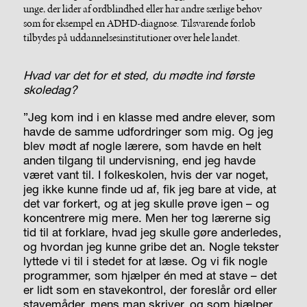
unge, der lider af ordblindhed eller har andre særlige behov
som for eksempel en ADHD-diagnose. Tilsvarende forløb
tilbydes på uddannelsesinstitutioner over hele landet.
Hvad var det for et sted, du mødte ind første
skoledag?
”Jeg kom ind i en klasse med andre elever, som
havde de samme udfordringer som mig. Og jeg
blev mødt af nogle lærere, som havde en helt
anden tilgang til undervisning, end jeg havde
været vant til. I folkeskolen, hvis der var noget,
jeg ikke kunne finde ud af, fik jeg bare at vide, at
det var forkert, og at jeg skulle prøve igen – og
koncentrere mig mere. Men her tog lærerne sig
tid til at forklare, hvad jeg skulle gøre anderledes,
og hvordan jeg kunne gribe det an. Nogle tekster
lyttede vi til i stedet for at læse. Og vi fik nogle
programmer, som hjælper én med at stave – det
er lidt som en stavekontrol, der foreslår ord eller
stavemåder, mens man skriver, og som hjælper