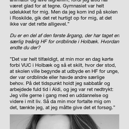
været glad for at tegne. Gymnasiet var helt
udelukket for mig. Men da jeg kom ind på skolen
i Roskilde, gik det ret hurtigt op for mig, at det
ikke var det rette alligevel.”
Du er en del af den første årgang, der har taget en
særlig treårig HF for ordblinde i Holbæk. Hvordan
endte du der?
”Det var helt tilfældigt, at min mor en dag kørte
forbi VUC i Holbæk og så et skilt, hvor der stod,
at skolen ville begynde at udbyde en HF for unge,
der var ordblinde eller havde andre særlige
behov. På det tidspunkt holdt jeg sabbatår og
arbejdede fuld tid i Aldi, og jeg var ret nedtrykt:
Jeg ville gerne i gang med en uddannelse og
videre i mit liv. Så da min mor fortalte mig om
det, tænkte jeg, at jeg måtte give det et forsøg.”