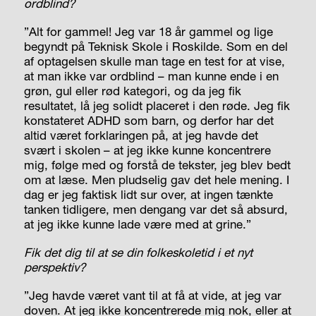
ordblind?
”Alt for gammel! Jeg var 18 år gammel og lige
begyndt på Teknisk Skole i Roskilde. Som en del
af optagelsen skulle man tage en test for at vise,
at man ikke var ordblind – man kunne ende i en
grøn, gul eller rød kategori, og da jeg fik
resultatet, lå jeg solidt placeret i den røde. Jeg fik
konstateret ADHD som barn, og derfor har det
altid været forklaringen på, at jeg havde det
svært i skolen – at jeg ikke kunne koncentrere
mig, følge med og forstå de tekster, jeg blev bedt
om at læse. Men pludselig gav det hele mening. I
dag er jeg faktisk lidt sur over, at ingen tænkte
tanken tidligere, men dengang var det så absurd,
at jeg ikke kunne lade være med at grine.”
Fik det dig til at se din folkeskoletid i et nyt
perspektiv?
”Jeg havde været vant til at få at vide, at jeg var
doven. At jeg ikke koncentrerede mig nok, eller at