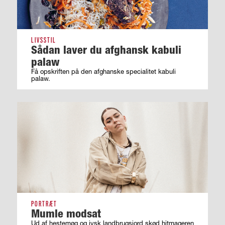
LIVSSTIL
Sådan laver du afghansk kabuli
palaw
Få opskriften på den afghanske specialitet kabuli
palaw.
PORTRÆT
Mumle modsat
Ud af hestemøg og jysk landbrugsjord skød hitmageren