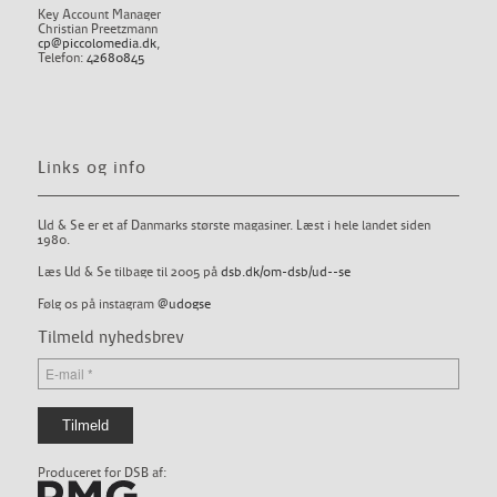
Key Account Manager
Christian Preetzmann
cp@piccolomedia.dk
,
Telefon:
42680845
Links og info
Ud & Se er et af Danmarks største magasiner. Læst i hele landet siden
1980.
Læs Ud & Se tilbage til 2005 på
dsb.dk/om-dsb/ud--se
Følg os på instagram
@udogse
Tilmeld nyhedsbrev
Produceret for DSB af: