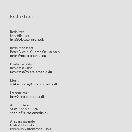
Redaktion
Redaktør
Jens Vilstrup
jens@piccolomedia.dk
Redaktionschef
Peter Nicolai Gudme Christensen
peter@piccolomedia.dk
Digital redaktør
Benjamin Dane
benjamin@piccolomedia.dk
Ideer:
artikelforslag@piccolomedia.dk
Læserbreve:
brev@piccolomedia.dk
Art direction
Stine Sophie Birch
sophie@piccolomedia.dk
Ansvarshavende
Niels-Otto Fisker,
kommunikationschef i DSB.