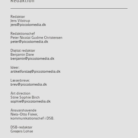
Redaktion
Redaktør
Jens Vilstrup
jens@piccolomedia.dk
Redaktionschef
Peter Nicolai Gudme Christensen
peter@piccolomedia.dk
Digital redaktør
Benjamin Dane
benjamin@piccolomedia.dk
Ideer:
artikelforslag@piccolomedia.dk
Læserbreve:
brev@piccolomedia.dk
Art direction
Stine Sophie Birch
sophie@piccolomedia.dk
Ansvarshavende
Niels-Otto Fisker,
kommunikationschef i DSB.
DSB-redaktør
Gregers Lohse