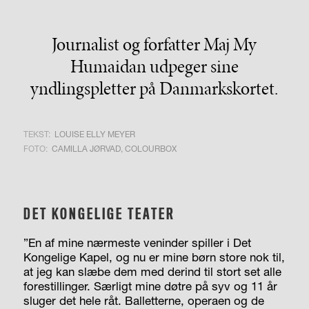
Journalist og forfatter Maj My
Humaidan udpeger sine
yndlingspletter på Danmarkskortet.
TEKST:
LOUISE ELLY MEYER
FOTO:
CAMILLA JØRVAD, COLOURBOX
DET KONGELIGE TEATER
”En af mine nærmeste veninder spiller i Det
Kongelige Kapel, og nu er mine børn store nok til,
at jeg kan slæbe dem med derind til stort set alle
forestillinger. Særligt mine døtre på syv og 11 år
sluger det hele råt. Balletterne, operaen og de