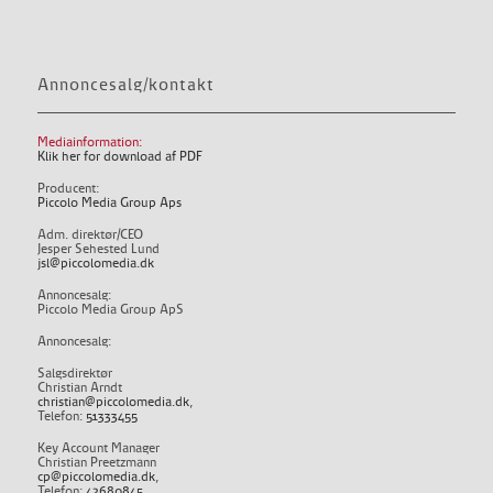
Annoncesalg/kontakt
Mediainformation:
Klik her for download af PDF
Producent:
Piccolo Media Group Aps
Adm. direktør/CEO
Jesper Sehested Lund
jsl@piccolomedia.dk
Annoncesalg:
Piccolo Media Group ApS
Annoncesalg:
Salgsdirektør
Christian Arndt
christian@piccolomedia.dk
,
Telefon:
51333455
Key Account Manager
Christian Preetzmann
cp@piccolomedia.dk
,
Telefon:
42680845