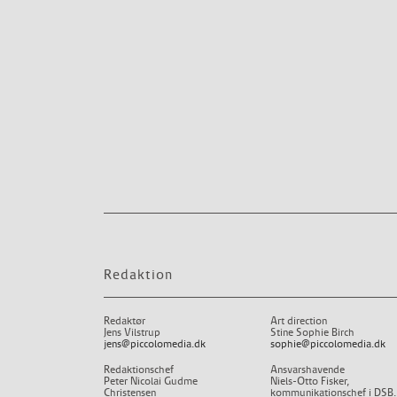
Redaktion
Redaktør
Art direction
Jens Vilstrup
Stine Sophie Birch
jens@piccolomedia.dk
sophie@piccolomedia.dk
Redaktionschef
Ansvarshavende
Peter Nicolai Gudme
Niels-Otto Fisker,
Christensen
kommunikationschef i DSB.