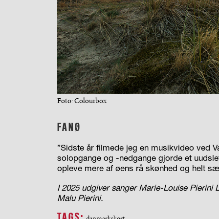
Foto: Colourbox
FANØ
”Sidste år filmede jeg en musikvideo ved 
solopgange og -nedgange gjorde et uudslet
opleve mere af øens rå skønhed og helt sæ
I 2025 udgiver sanger Marie-Louise Pierini 
Malu Pierini.
TAGS:
danmarkskort