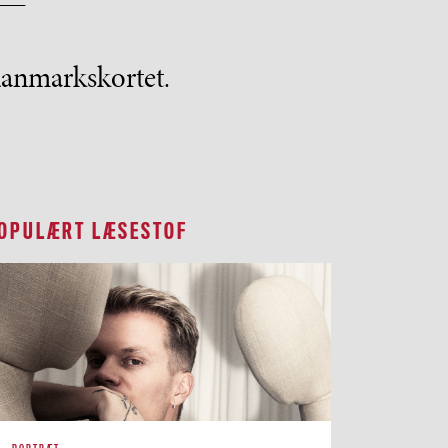
 danmarkskortet.
OPULÆRT LÆSESTOF