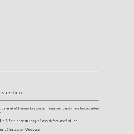
ks og info
 Se er et af Danmarks største magasiner. Læst i hele landet siden
.
Ud & Se tilbage til 2005 på
dsb.dk/om-dsb/ud--se
 os på instagram
@udogse