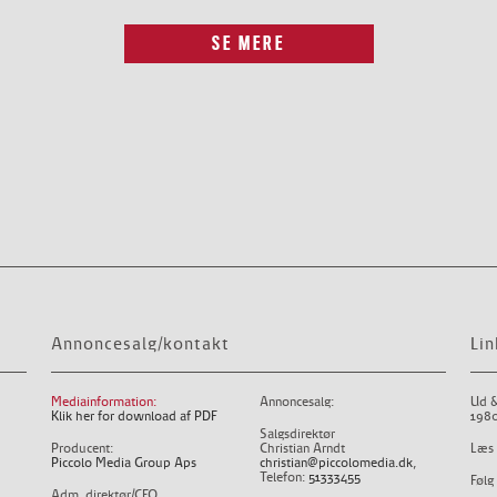
SE MERE
Annoncesalg/kontakt
Lin
Mediainformation:
Annoncesalg:
Ud &
Klik her for download af PDF
1980
Salgsdirektør
Producent:
Christian Arndt
Læs 
Piccolo Media Group Aps
christian@piccolomedia.dk
,
Telefon:
51333455
Følg
Adm. direktør/CEO