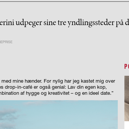
rini udpeger sine tre yndlingssteder på
REPRISE
P
t med mine hænder. For nylig har jeg kastet mig over
s drop-in-café er også genial: Lav din egen kop,
ination af hygge og kreativitet – og en ideel date.”