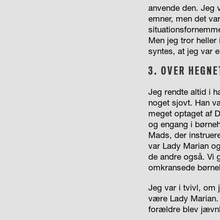
anvende den. Jeg v
emner, men det var 
situationsfornemmel
Men jeg tror heller 
syntes, at jeg var e
3.
OVER HEGNE
Jeg rendte altid i 
noget sjovt. Han va
meget optaget af Di
og engang i børne
Mads, der instruer
var Lady Marian og 
de andre også. Vi 
omkransede børneh
Jeg var i tvivl, om
være Lady Marian. 
forældre blev jævnl