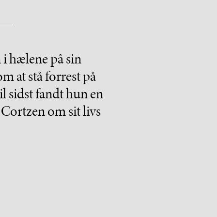
i hælene på sin
 at stå forrest på
 sidst fandt hun en
 Cortzen om sit livs