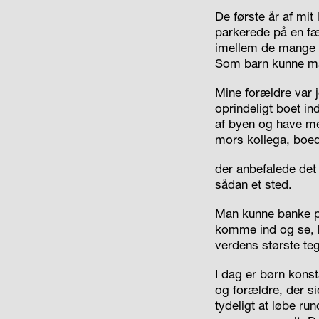
De første år af mit 
parkerede på en fæl
imellem de mange 
Som barn kunne man 
Mine forældre var j
oprindeligt boet i
af byen og have me
mors kollega, boede
der anbefalede det 
sådan et sted.
Man kunne banke p
komme ind og se, h
verdens største teg
I dag er børn kons
og forældre, der s
tydeligt at løbe ru