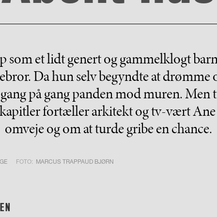
 som et lidt genert og gammelklogt barn 
rebror. Da hun selv begyndte at drømme om
 gang på gang panden mod muren. Men til
 kapitler fortæller arkitekt og tv-vært Ane
omveje og om at turde gribe en chance.
GE
FOTO:
MARCUS TRAPPAUD BJØRN
TEN