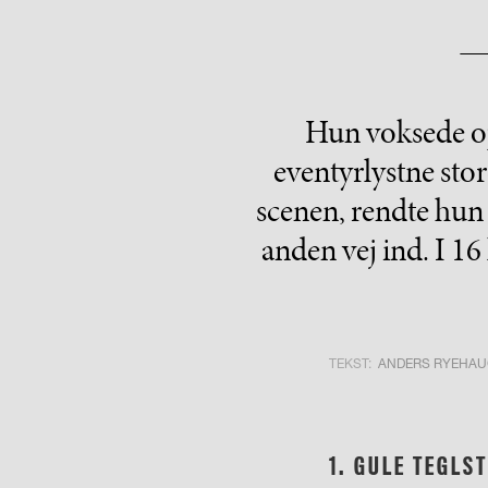
Hun voksede op
eventyrlystne sto
scenen, rendte hun
anden vej ind. I 16
TEKST:
ANDERS RYEHAU
1.
GULE TEGLS