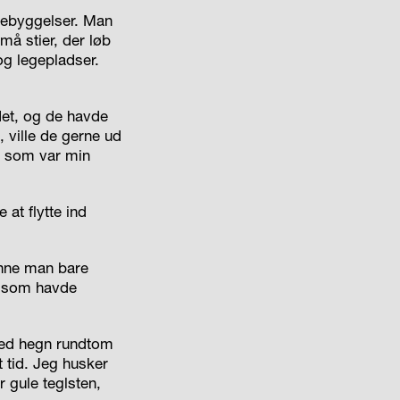
v-bebyggelser. Man
må stier, der løb
g legepladser.
det, og de havde
 ville de gerne ud
, som var min
at flytte ind
unne man bare
, som havde
 med hegn rundtom
 tid. Jeg husker
r gule teglsten,