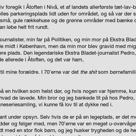
liv foregik i Åtoften i Nivå, et af landets allerførste tæt-la
les parkeringsplads lidt uden for området, og så var der s
små, gule rækkehuse og de grønne områder med bænke o
løbe helt frit rundt.
ournalister, min far på Politiken, og min mor på Ekstra Bla
nde midt i København, men da min mor blev gravid med mig,
re plads. Den legendariske Ekstra Bladet-journalist Pedro
 allerede i Åtoften, og det var ham,
til mine forældre. I 70’erne var det
the shit
som børnefamilie 
å en hvilken som helst dør, og hvis nogen var hjemme, k
vad de lavede. Min bror og jeg bankede tit på hos Pedro
neseriesamling, vi kunne få lov til at dykke ned i.
tant under opsyn. Selv hvis de er på en legeplads, er det
idder og følger med, men 70’erne var en meget u-overvåget
ndt med en stor flok børn, og jeg husker trygheden og de he