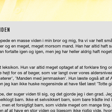
IDEN
pede en masse viden i min bror og mig, fra vi var helt små
er og en meget, meget morsom mand. Han har altid haft s
an fortalte igen og igen, men jeg har heller aldrig haft noge
 leksikon. Hun var altid meget optaget af at forklare ting
 højt for os af bøger, som var langt over vores aldersnive
keterer’, ’Manden med jernmasken’. Hun læste også alt af 
 jeg kan ikke huske nogensinde at have fået læst ’Totte gå
, der suger viden til sig, og det gjorde jeg i den grad. Je
elklogt barn. Ikke et selvsikkert barn, som bare trådte ind i
, men et forsigtigt barn, som vidste meget om mange ting.
 af at have en stor viden og ligesom ikke rigtig vide, hvor