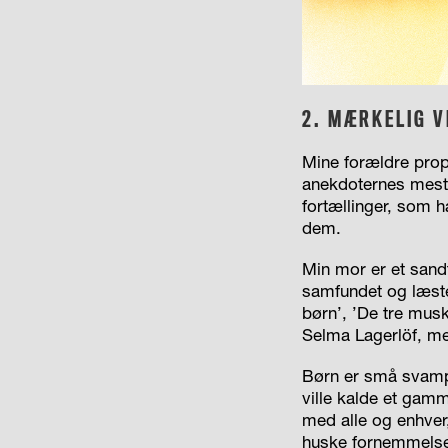
2.
MÆRKELIG V
Mine forældre prop
anekdoternes mest
fortællinger, som h
dem.
Min mor er et sandt
samfundet og læste
børn’, ’De tre mus
Selma Lagerlöf, men
Børn er små svampe
ville kalde et gamm
med alle og enhver
huske fornemmelsen