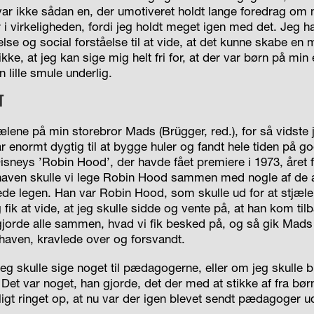
ar ikke sådan en, der umotiveret holdt lange foredrag om 
i virkeligheden, fordi jeg holdt meget igen med det. Jeg h
se og social forståelse til at vide, at det kunne skabe en
ikke, at jeg kan sige mig helt fri for, at der var børn på min
n lille smule underlig.
T
hælene på min storebror Mads (Brügger, red.), for så vidste 
r enormt dygtig til at bygge huler og fandt hele tiden på god
sneys ’Robin Hood’, der havde fået premiere i 1973, året fø
haven skulle vi lege Robin Hood sammen med nogle af de a
ede legen. Han var Robin Hood, som skulle ud for at stjæle 
fik at vide, at jeg skulle sidde og vente på, at han kom til
gjorde alle sammen, hvad vi fik besked på, og så gik Mads 
aven, kravlede over og forsvandt.
 jeg skulle sige noget til pædagogerne, eller om jeg skulle 
Det var noget, han gjorde, det der med at stikke af fra bø
igt ringet op, at nu var der igen blevet sendt pædagoger ud