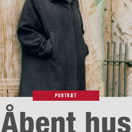
PORTRÆT
Åbent hus