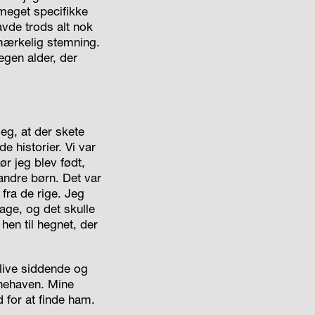
meget specifikke
avde trods alt nok
 mærkelig stemning.
 egen alder, der
jeg, at der skete
e historier. Vi var
r jeg blev født,
ndre børn. Det var
fra de rige. Jeg
bage, og det skulle
hen til hegnet, der
blive siddende og
rnehaven. Mine
 for at finde ham.