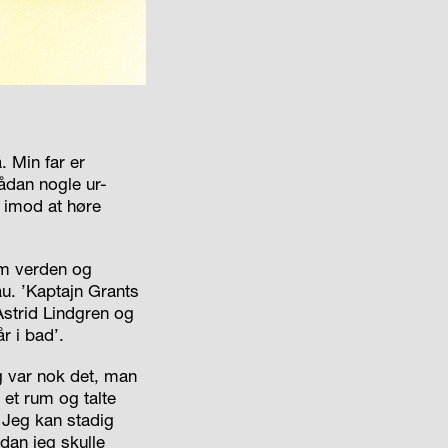
. Min far er
ådan nogle ur-
t imod at høre
 om verden og
au. ’Kaptajn Grants
Astrid Lindgren og
r i bad’.
g var nok det, man
 et rum og talte
 Jeg kan stadig
dan jeg skulle