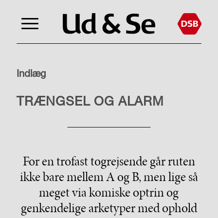
Indlæg
TAG TOGET
TRÆNGSEL OG ALARM
For en trofast togrejsende går ruten
ikke bare mellem A og B, men lige så
meget via komiske optrin og
genkendelige arketyper med ophold