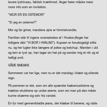
lavere lydniveau, faktisk tværtimod. Asger hører måske mere
mors info som en invitation.
”MOR ER EN OSTEMOR!”
”Er jeg en ostemor?”
Mor og far griner, mandens øjne er himmelvendte.
Familien står til ingens overraskelse af i Hvalsø (Asger har
tidligere råbt ”VI BOR I HVALSØ”). Kupeen er forudsigeligt stille
nu, og her lugter ikke længere af pølse og ketchup. Manden i uld
og tern er lyst op, han tager sin hat på og sender mig et nik og et
høfligt smil.
VÅDE SNEAKS
Sommeren var her lige, men nu er det mandag i blæst og silende
regn.
På perronen er det, som om alle spænder kæbemusklerne og
trækker skuldrene op under ørerne, som om man på den måde
kunne skærme sig selv fra vandet.
En fyr med gennemblødte jeans, der klæber til benene, og våde