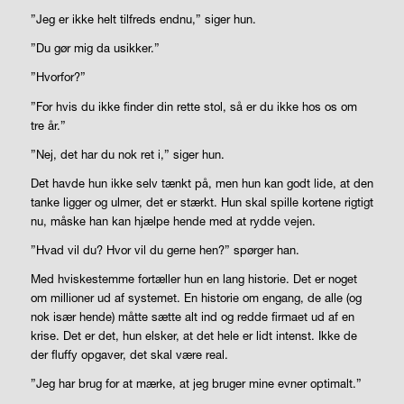
”Jeg er ikke helt tilfreds endnu,” siger hun.
”Du gør mig da usikker.”
”Hvorfor?”
”For hvis du ikke finder din rette stol, så er du ikke hos os om
tre år.”
”Nej, det har du nok ret i,” siger hun.
Det havde hun ikke selv tænkt på, men hun kan godt lide, at den
tanke ligger og ulmer, det er stærkt. Hun skal spille kortene rigtigt
nu, måske han kan hjælpe hende med at rydde vejen.
”Hvad vil du? Hvor vil du gerne hen?” spørger han.
Med hviskestemme fortæller hun en lang historie. Det er noget
om millioner ud af systemet. En historie om engang, de alle (og
nok især hende) måtte sætte alt ind og redde firmaet ud af en
krise. Det er
det
, hun elsker, at det hele er lidt intenst. Ikke de
der fluffy opgaver, det skal være
real
.
”Jeg har brug for at mærke, at jeg bruger mine evner optimalt.”