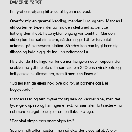
DAMERNE FØRST
En fyraftens-afgang triller ud af byen mod vest.
Over for mig en gammel kending, manden i uld og tern. Manden i
uld og tern er typen, der gør sig den ulejlighed at benytte
hattehylden til det, hattehylden engang var tænkt til. Manden i
uld og tern har sat sin alarm, så den ringer lidt før forventet
ankomst på hjembyens station. Således kan han trygt læne sig
tilbage og lade sig glide ind i en velfortjent lur.
Hvis det da ikke liiige var for damen længere nede i kupeen, der
snakker højlydt i telefon. En samtale om SFO’ens nyindkøbte og
helt geniale skuffesystem, som tilmed kan låses af.
”Og jeg kan da ellers nok love dig for, at børnene også er
begejstrede.”
Manden i uld og tern fnyser for sig selv og vender øjne, men det
tydelige kropssprog har ingen effekt, for samtalen fortsætter – nu
i et mere forarget toneleje – om en flabet kollega.
”Der skal simpelthen snart siges fra!”
Søvnen indtræffer næsten, men så skal der vises billet. Alle er