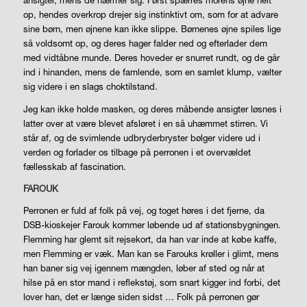
ansigter, mens de nærmer sig. Først spærres morens øjne helt
op, hendes overkrop drejer sig instinktivt om, som for at advare
sine børn, men øjnene kan ikke slippe. Børnenes øjne spiles lige
så voldsomt op, og deres hager falder ned og efterlader dem
med vidtåbne munde. Deres hoveder er snurret rundt, og de går
ind i hinanden, mens de famlende, som en samlet klump, vælter
sig videre i en slags choktilstand.
Jeg kan ikke holde masken, og deres måbende ansigter løsnes i
latter over at være blevet afsløret i en så uhæmmet stirren. Vi
står af, og de svimlende udbryderbryster bølger videre ud i
verden og forlader os tilbage på perronen i et overvældet
fællesskab af fascination.
FAROUK
Perronen er fuld af folk på vej, og toget høres i det fjerne, da
DSB-kioskejer Farouk kommer løbende ud af stationsbygningen.
Flemming har glemt sit rejsekort, da han var inde at købe kaffe,
men Flemming er væk. Man kan se Farouks krøller i glimt, mens
han baner sig vej igennem mængden, løber af sted og når at
hilse på en stor mand i reflekstøj, som snart kigger ind forbi, det
lover han, det er længe siden sidst … Folk på perronen gør