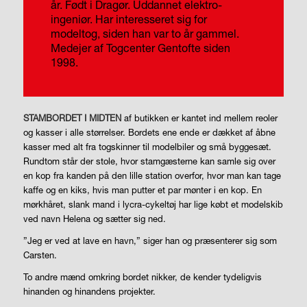
år.
Født i Dragør. Uddannet elektro-
ingeniør.
Har interesseret sig for
modeltog, siden han var to år gammel.
Medejer af Togcenter Gentofte siden
1998.
STAMBORDET I MIDTEN
af butikken er kantet ind mellem reoler
og kasser i alle størrelser. Bordets ene ende er dækket af åbne
kasser med alt fra togskinner til modelbiler og små byggesæt.
Rundtom står der stole, hvor stamgæsterne kan samle sig over
en kop fra kanden på den lille station overfor, hvor man kan tage
kaffe og en kiks, hvis man putter et par mønter i en kop. En
mørkhåret, slank mand i lycra-cykeltøj har lige købt et modelskib
ved navn Helena og sætter sig ned.
”Jeg er ved at lave en havn,” siger han og præsenterer sig som
Carsten.
To andre mænd omkring bordet nikker, de kender tydeligvis
hinanden og hinandens projekter.