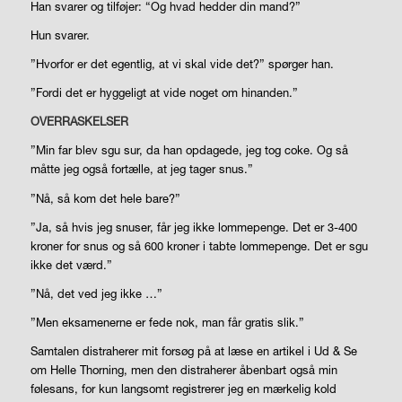
Han svarer og tilføjer: “Og hvad hedder din mand?”
Hun svarer.
”Hvorfor er det egentlig, at vi skal vide det?” spørger han.
”Fordi det er hyggeligt at vide noget om hinanden.”
OVERRASKELSER
”Min far blev sgu sur, da han opdagede, jeg tog coke. Og så
måtte jeg også fortælle, at jeg tager snus.”
”Nå, så kom det hele bare?”
”Ja, så hvis jeg snuser, får jeg ikke lommepenge. Det er 3-400
kroner for snus og så 600 kroner i tabte lommepenge. Det er sgu
ikke det værd.”
”Nå, det ved jeg ikke …”
”Men eksamenerne er fede nok, man får gratis slik.”
Samtalen distraherer mit forsøg på at læse en artikel i Ud & Se
om Helle Thorning, men den distraherer åbenbart også min
følesans, for kun langsomt registrerer jeg en mærkelig kold