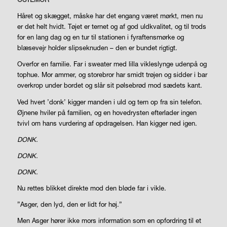
Håret og skægget, måske har det engang været mørkt, men nu
er det helt hvidt. Tøjet er ternet og af god uldkvalitet, og til trods
for en lang dag og en tur til stationen i fyraftensmørke og
blæsevejr holder slipseknuden – den er bundet rigtigt.
Overfor en familie. Far i sweater med lilla vikleslynge udenpå og
tophue. Mor ammer, og storebror har smidt trøjen og sidder i bar
overkrop under bordet og slår sit pølsebrød mod sædets kant.
Ved hvert ’donk’ kigger manden i uld og tern op fra sin telefon.
Øjnene hviler på familien, og en hovedrysten efterlader ingen
tvivl om hans vurdering af opdragelsen. Han kigger ned igen.
DONK.
DONK.
DONK.
Nu rettes blikket direkte mod den bløde far i vikle.
”Asger, den lyd, den er lidt for høj.”
Men Asger hører ikke mors information som en opfordring til et