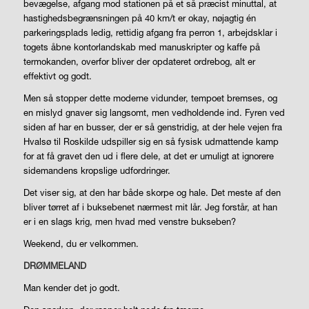
bevægelse, afgang mod stationen på et så præcist minuttal, at
hastighedsbegrænsningen på 40 km/t er okay, nøjagtig én
parkeringsplads ledig, rettidig afgang fra perron 1, arbejdsklar i
togets åbne kontorlandskab med manuskripter og kaffe på
termokanden, overfor bliver der opdateret ordrebog, alt er
effektivt og godt.
Men så stopper dette moderne vidunder, tempoet bremses, og
en mislyd gnaver sig langsomt, men vedholdende ind. Fyren ved
siden af har en busser, der er så genstridig, at der hele vejen fra
Hvalsø til Roskilde udspiller sig en så fysisk udmattende kamp
for at få gravet den ud i flere dele, at det er umuligt at ignorere
sidemandens kropslige udfordringer.
Det viser sig, at den har både skorpe og hale. Det meste af den
bliver tørret af i buksebenet nærmest mit lår. Jeg forstår, at han
er i en slags krig, men hvad med venstre bukseben?
Weekend, du er velkommen.
DRØMMELAND
Man kender det jo godt.