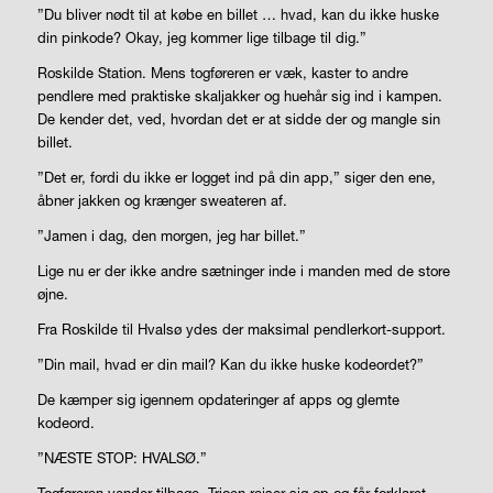
”Du bliver nødt til at købe en billet … hvad, kan du ikke huske
din pinkode? Okay, jeg kommer lige tilbage til dig.”
Roskilde Station. Mens togføreren er væk, kaster to andre
pendlere med praktiske skaljakker og huehår sig ind i kampen.
De kender det, ved, hvordan det er at sidde der og mangle sin
billet.
”Det er, fordi du ikke er logget ind på din app,” siger den ene,
åbner jakken og krænger sweateren af.
”Jamen i dag, den morgen, jeg har billet.”
Lige nu er der ikke andre sætninger inde i manden med de store
øjne.
Fra Roskilde til Hvalsø ydes der maksimal pendlerkort-support.
”Din mail, hvad er din mail? Kan du ikke huske kodeordet?”
De kæmper sig igennem opdateringer af apps og glemte
kodeord.
”NÆSTE STOP: HVALSØ.”