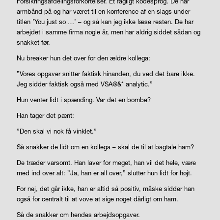
Forsikringsafdelingsforkortelser. Et fagligt kodesprog. De har
armbånd på og har været til en konference af en slags under
titlen ’You just so …’ – og så kan jeg ikke læse resten. De har
arbejdet i samme firma nogle år, men har aldrig siddet sådan og
snakket før.
Nu breaker hun det over for den ældre kollega:
”Vores opgaver snitter faktisk hinanden, du ved det bare ikke.
Jeg sidder faktisk også med VSA@&* analytic.”
Hun venter lidt i spænding. Var det en bombe?
Han tager det pænt:
”Den skal vi nok få vinklet.”
Så snakker de lidt om en kollega – skal de til at bagtale ham?
De træder varsomt. Han laver for meget, han vil det hele, være
med ind over alt: ”Ja, han er all over,” slutter hun lidt for højt.
For nej, det går ikke, han er altid så positiv, måske sidder han
også for centralt til at vove at sige noget dårligt om ham.
Så de snakker om hendes arbejdsopgaver.