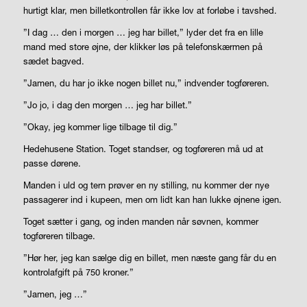
hurtigt klar, men billetkontrollen får ikke lov at forløbe i tavshed.
”I dag … den i morgen … jeg har billet,” lyder det fra en lille
mand med store øjne, der klikker løs på telefonskærmen på
sædet bagved.
”Jamen, du har jo ikke nogen billet nu,” indvender togføreren.
”Jo jo, i dag den morgen … jeg har billet.”
”Okay, jeg kommer lige tilbage til dig.”
Hedehusene Station. Toget standser, og togføreren må ud at
passe dørene.
Manden i uld og tern prøver en ny stilling, nu kommer der nye
passagerer ind i kupeen, men om lidt kan han lukke øjnene igen.
Toget sætter i gang, og inden manden når søvnen, kommer
togføreren tilbage.
”Hør her, jeg kan sælge dig en billet, men næste gang får du en
kontrolafgift på 750 kroner.”
”Jamen, jeg …”