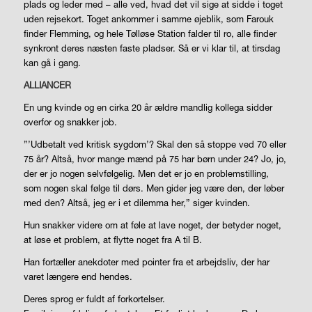
plads og leder med – alle ved, hvad det vil sige at sidde i toget
uden rejsekort. Toget ankommer i samme øjeblik, som Farouk
finder Flemming, og hele Tølløse Station falder til ro, alle finder
synkront deres næsten faste pladser. Så er vi klar til, at tirsdag
kan gå i gang.
ALLIANCER
En ung kvinde og en cirka 20 år ældre mandlig kollega sidder
overfor og snakker job.
”’Udbetalt ved kritisk sygdom’? Skal den så stoppe ved 70 eller
75 år? Altså, hvor mange mænd på 75 har børn under 24? Jo, jo,
der er jo nogen selvfølgelig. Men det er jo en problemstilling,
som nogen skal følge til dørs. Men gider
jeg
være den, der løber
med den? Altså, jeg er i et dilemma her,” siger kvinden.
Hun snakker videre om at føle at lave noget, der betyder noget,
at løse et problem, at flytte noget fra A til B.
Han fortæller anekdoter med pointer fra et arbejdsliv, der har
varet længere end hendes.
Deres sprog er fuldt af forkortelser.