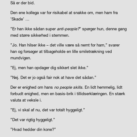
Så er der bid.
Den ene kollega var for risikabel at snakke om, men ham fra
’Skade’ …
”Er han ikke sådan super
anti-people?
” spørger hun, denne gang
med større sikkerhed i stemmen.
”Jo. Han hilser ikke – det ville være så nemt for ham,” svarer
han og forsøger at tilbageholde en lille smiletrækning ved
mundvigen.
”Ej, men han opdager dig sikkert slet ikke.”
”Nej. Det er jo også fair nok at have det sådan.”
Der er enighed om hans
no people skills
. En lidt hemmelig, lidt
forbudt enighed, men en basis-brik i tillidserklæringen. En stærk
valuta at veksle i.
”Ej, vi skal af nu, det var totalt hyggeligt.”
”Det var rigtig hyggeligt.”
”Hvad hedder din kone?”