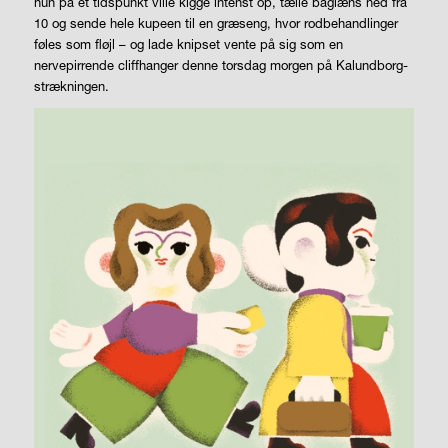
hun på et tidspunkt ville kigge intenst op, tælle baglæns ned fra
10 og sende hele kupeen til en græseng, hvor rodbehandlinger
føles som fløjl – og lade knipset vente på sig som en
nervepirrende cliffhanger denne torsdag morgen på Kalundborg-
strækningen.