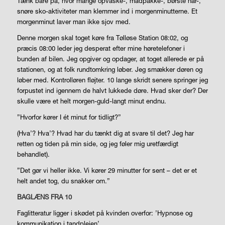
Tænk bare på, hvor mange opvaske-, madpakke-, børste hår-,
snøre sko-aktiviteter man klemmer ind i morgenminutterne. Et
morgenminut laver man ikke sjov med.
Denne morgen skal toget køre fra Tølløse Station 08:02, og
præcis 08:00 leder jeg desperat efter mine høretelefoner i
bunden af bilen. Jeg opgiver og opdager, at toget allerede er på
stationen, og at folk rundtomkring løber. Jeg smækker døren og
løber med. Kontrolløren fløjter. 10 lange skridt senere springer jeg
forpustet ind igennem de halvt lukkede døre. Hvad sker der? Der
skulle være et helt morgen-guld-langt minut endnu.
”Hvorfor kører I ét minut for tidligt?”
(Hva’? Hva’? Hvad har du tænkt dig at svare til det? Jeg har
retten og tiden på min side, og jeg føler mig uretfærdigt
behandlet).
”Det gør vi heller ikke. Vi kører 29 minutter for sent – det er et
helt andet tog, du snakker om.”
BAGLÆNS FRA 10
Faglitteratur ligger i skødet på kvinden overfor: ’Hypnose og
kommunikation i tandplejen’.