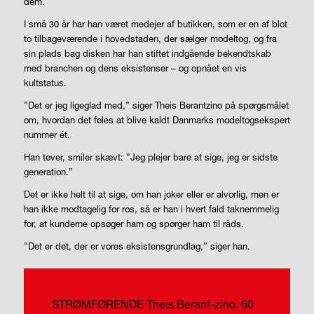
dem.
I små 30 år har han været medejer af butikken, som er en af blot
to tilbageværende i hovedstaden, der sælger modeltog, og fra
sin plads bag disken har han stiftet indgående bekendtskab
med branchen og dens eksistenser – og opnået en vis
kultstatus.
”Det er jeg ligeglad med,” siger Theis Berantzino på spørgsmålet
om, hvordan det føles at blive kaldt Danmarks modeltogsekspert
nummer ét.
Han tøver, smiler skævt: ”Jeg plejer bare at sige, jeg er sidste
generation.”
Det er ikke helt til at sige, om han joker eller er alvorlig, men er
han ikke modtagelig for ros, så er han i hvert fald taknemmelig
for, at kunderne opsøger ham og spørger ham til råds.
”Det er det, der er vores eksistensgrundlag,” siger han.
STRØMFØRENDE
Theis Berant-zino, 60