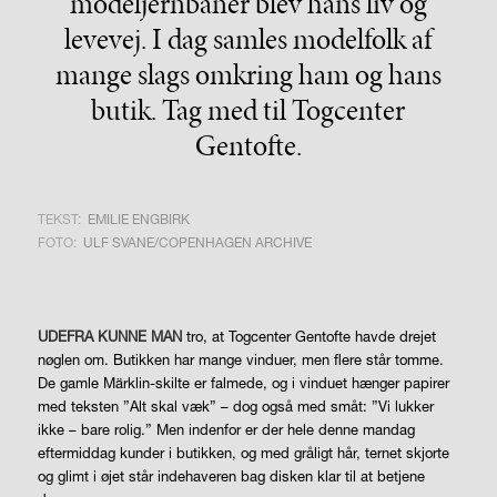
modeljernbaner blev hans liv og
levevej. I dag samles modelfolk af
mange slags omkring ham og hans
butik. Tag med til Togcenter
Gentofte.
TEKST:
EMILIE ENGBIRK
FOTO:
ULF SVANE/COPENHAGEN ARCHIVE
UDEFRA KUNNE MAN
tro, at Togcenter Gentofte havde drejet
nøglen om. Butikken har mange vinduer, men flere står tomme.
De gamle Märklin-skilte er falmede, og i vinduet hænger papirer
med teksten ”Alt skal væk” – dog også med småt: ”Vi lukker
ikke – bare rolig.” Men indenfor er der hele denne mandag
eftermiddag kunder i butikken, og med gråligt hår, ternet skjorte
og glimt i øjet står indehaveren bag disken klar til at betjene