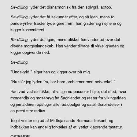
Be-diiiing
, lyder det disharmonisk fra den sølvgrå laptop.
Be-diiiing
, lyder det få sekunder efter, og så igen, mens to
panderynker træder tydeligere frem, han gnider sig i øjnene og
kigger koncentreret.
Be-diiiing
, lyder det igen, mens blikket forsvinder ud over det
disede morgenlandskab. Han vender tilbage til virkeligheden og
kigger opgivende ned.
Be-diiiing
.
”Undskyld,” siger han og kigger over på mig.
”Nu slår jeg lyden fra, har bare problemer med netværket.”
Han ved vist slet ikke, at vi lige nu passerer Lejre, det sted, hvor
morgendis og mosebryg fra Sagnlandet og rester fra vikingetiden
og jernalderen opsluger alle radiobølger og satellitforbindelser i
en pænt stor radius.
Toget vrister sig ud af Midtsjællands Bermuda-trekant, og
indbakken kan endelig forkæles af et lystigt klaprende tastatur.
OSTEMOR