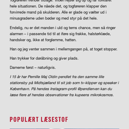
Togføreren vender tilbage. Trioen rejser sig op og får forklaret
hele situationen. De nåede det, og togføreren klapper den
forvirrede mand på skulderen. Alle er glade og vælter ud i
minusgraderne uden bøder og med styr på det hele.
Endelig, nu er det manden i uld og terns chance, men så ringer
alarmen – i passende tid til at iføre sig frakke, halstørklæde,
handsker og, ikke at forglemme, hatten.
Han og jeg venter sammen i mellemgangen på, at toget stopper.
Han trykker for døråbning og giver plads.
Damerne først – naturligvis.
I 15 år har Pernille Maj Oldin pendlet fra den samme lille
stationsby på Midtsjælland til sit job som tv-klipper og speaker i
København. På hendes Instagram-profil @pendlerven kan du
læse flere af hendes observationer fra kupeens mikrokosmos.
POPULÆRT LÆSESTOF