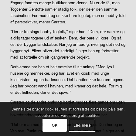
Engang fandtes mange butikker som denne. Nu er de få, men
Togcenter Gentofte samler stadig folk, der deler den samme
fascination. For modeltog er ikke bare legetøj, men en hobby fuld
af perspektiver, mener Carsten.
”Der er tre slags hobby-togfolk,” siger han. ”Dem, der samler og
aldrig tager togene ud af æsken. Dem, der bare vil køre. Og så
os, der bygger landskaber. Når jeg er færdig, river jeg det ned og
bygger nyt. Ellers bliver det kedeligt,” siger han og fortsætter
med at fortælle om sit igangværende projekt.
Derhjemme har han et helt værelse til sit anlæg: ”Med lys i
husene og mennesker. Jeg har lavet en kiosk med unge
knallerister – og en badescene. Det handler ikke kun om togene.
Jeg har bygget vand i havnen, med kraner og det hele. For mig
er det helheden, der er det sjove.”
Carsten og de andre omkring bordet mødes flere gange om ugen
for at snakke om tog – og alt muligt andet. De bor spredt i
Denne side bruger cookies. Ved at fortsætte dit besøg på siden,
hovedstadsområdet og rejser et stykke for at være her.
accepterer du vores brug af cookies.
”Det er man nødt til, for der er kun to forretninger. Den her og en i
OK
Læs mere
Vanløse. Punktum. Der er ikke noget lige om hjørnet,” siger en af