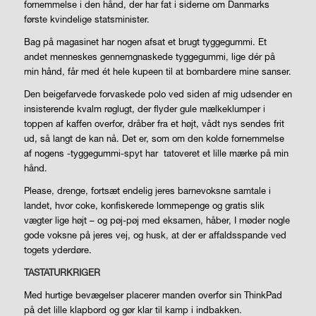
fornemmelse i den hånd, der har fat i siderne om Danmarks
første kvindelige statsminister.
Bag på magasinet har nogen afsat et brugt tyggegummi. Et
andet menneskes gennemgnaskede tyggegummi, lige dér på
min hånd, får med ét hele kupeen til at bombardere mine sanser.
Den beigefarvede forvaskede polo ved siden af mig udsender en
insisterende kvalm røglugt, der flyder gule mælkeklumper i
toppen af kaffen overfor, dråber fra et højt, vådt nys sendes frit
ud, så langt de kan nå. Det er, som om den kolde fornemmelse
af nogens -tyggegummi-spyt har
tatoveret et lille mærke på min
hånd.
Please, drenge, fortsæt endelig jeres barnevoksne samtale i
landet, hvor coke, konfiskerede lommepenge og gratis slik
vægter lige højt – og pøj-pøj med eksamen, håber, I møder nogle
gode voksne på jeres vej, og husk, at der er affaldsspande ved
togets yderdøre.
TASTATURKRIGER
Med hurtige bevægelser placerer manden overfor sin ThinkPad
på det lille klapbord og gør klar til kamp i indbakken.