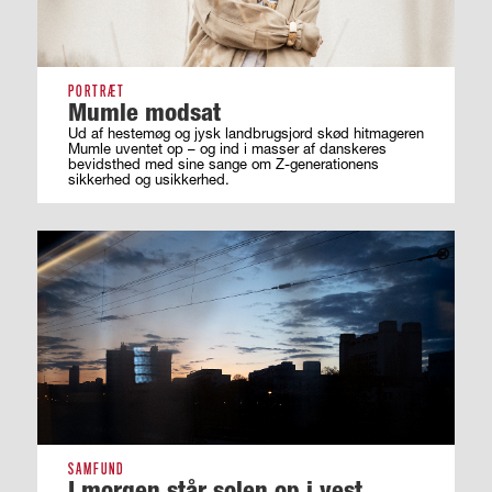
PORTRÆT
Mumle modsat
Ud af hestemøg og jysk landbrugsjord skød hitmageren
Mumle uventet op – og ind i masser af ­danskeres
bevidsthed med sine sange om ­Z-generationens
sikkerhed og usikkerhed.
SAMFUND
I morgen står solen op i vest