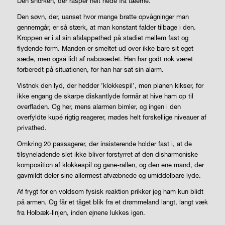
Den snorken, der rasper helt nede fra tæerne.
Den søvn, der, uanset hvor mange bratte opvågninger man
gennemgår, er så stærk, at man konstant falder tilbage i den.
Kroppen er i al sin afslappethed på stadiet mellem fast og
flydende form. Manden er smeltet ud over ikke bare sit eget
sæde, men også lidt af nabosædet. Han har godt nok været
forberedt på situationen, for han har sat sin alarm.
Vistnok den lyd, der hedder ’klokkespil’, men planen kikser, for
ikke engang de skarpe diskantlyde formår at hive ham op til
overfladen. Og her, mens alarmen bimler, og ingen i den
overfyldte kupé rigtig reagerer, mødes helt forskellige niveauer af
privathed.
Omkring 20 passagerer, der insisterende holder fast i, at de
tilsyneladende slet ikke bliver forstyrret af den disharmoniske
komposition af klokkespil og gane-rallen, og den ene mand, der
gavmildt deler sine allermest afvæbnede og umiddelbare lyde.
Af frygt for en voldsom fysisk reaktion prikker jeg ham kun blidt
på armen. Og får et tåget blik fra et drømmeland langt, langt væk
fra Holbæk-linjen, inden øjnene lukkes igen.