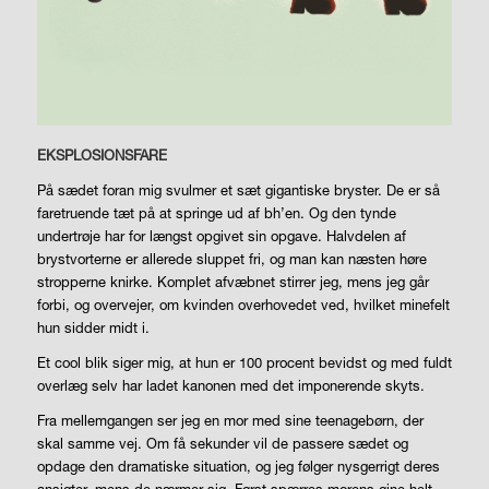
EKSPLOSIONSFARE
På sædet foran mig svulmer et sæt gigantiske bryster. De er så
faretruende tæt på at springe ud af bh’en. Og den tynde
undertrøje har for længst opgivet sin opgave. Halvdelen af
brystvorterne er allerede sluppet fri, og man kan næsten høre
stropperne knirke. Komplet afvæbnet stirrer jeg, mens jeg går
forbi, og overvejer, om kvinden overhovedet ved, hvilket minefelt
hun sidder midt i.
Et cool blik siger mig, at hun er 100 procent bevidst og med fuldt
overlæg selv har ladet kanonen med det imponerende skyts.
Fra mellemgangen ser jeg en mor med sine teenagebørn, der
skal samme vej. Om få sekunder vil de passere sædet og
opdage den dramatiske situation, og jeg følger nysgerrigt deres