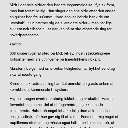
Midt i det hele sidder den bedste boganmeldelse i fysisk form,
man kan forestille sig. Hun sluger den ene side efter den anden i
en gulnet bog fra 90’erne: ’Hvad enhver kvinde bør vide om
utroskab’. Hun nærmer sig de allersidste sider – men har lige
akkurat nok tilbage til, at der kan nå at ske afgørende ting for
hovedpersonerne.
Pliiiing.
668 kroner ryger af sted på MobilePay, inden strikkefingrene
fortsætter med afslutningerne på limestrikkens ribkant.
Manden i beige med sms-betænkeligheder har trykket send og
skal af næste gang.
Kvinden i skrædderstilling har fået anmeldt en gæsts ankomst
korrekt i det kommunale IT-system.
Hypnosebogen overfor er stadig lukket. Jeg er skuffet. Havde
forventet mig en hel del af et fagområde, jeg ikke anede
eksisterede. Håbet på noget let afkodelig dramatik i hendes
ansigtsudtryk, når hun gav sig til at læse. -Forventet mig noget af
pupillernes størrelse og måske også håbet en lille smule på, at