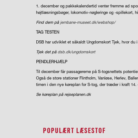
1. december og pakkekalendertid venter fremme ad spo
højtlæsningsbøger, lokomotiv-nøgleringe og -spillekort, h
Find dem på
jernbane-museet.dk/webshop/
TAG TESTEN
DSB har udviklet et såkaldt Ungdomskort Tjek, hvor du i 
Tjek det på
dsb.dk/ungdomskort
PENDLERHJÆLP
Til december får passagererne på S-togsnettets potentiel
Også de store stationer Flintholm, Vanløse, Herlev, Baller
timen i den nye køreplan for S-tog, der træder i kraft 14.
Se køreplan på rejseplanen.dk
POPULÆRT LÆSESTOF