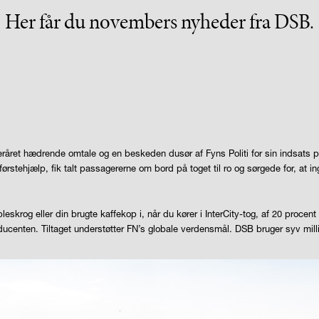
Her får du novembers nyheder fra DSB.
eråret hædrende omtale og en beskeden dusør af Fyns Politi for sin indsats p
rstehjælp, fik talt passagererne om bord på toget til ro og sørgede for, at ing
eskrog eller din brugte kaffekop i, når du kører i InterCity-tog, af 20 procen
centen. Tiltaget understøtter FN’s globale verdensmål. DSB bruger syv million