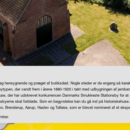
g hensygnende og præget af butiksdød. Nogle steder er de engang så karakte
bytypen, der vandt frem i årene 1880-1920 i takt med udbygningen af jernb
use, der har udskrevet konkurrencen Danmarks Smukkeste Stationsby for at g
onsbyerne skal forbløde. Som en begyndelse kan du gå ind på historiskehuse
v, Brenderup, Aarup, Haslev og Tølløse, som er blevet nomineret af et ekspe
ember.