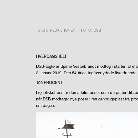
TEKST:
REDAKTIONEN
FOTO:
DSB
HVERDAGSHELT
DSB-togfører Bjarne Vesterbrandt modtog i starten af eft
2. januar 2019. Den 54-årige togfører ydede livreddende fø
100 PROCENT
I øjeblikket består den affaldspose, som du putter dit æbl
når DSB modtager nye poser i ren genbrugsplast fra produ
om dagen.