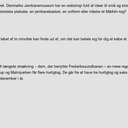
ret. Danmarks Jernbanemuseum har en webshop fuld af ideer til små og sto
istoriske plakater, en jernbanekasket, en uniform eller måske et Märklin-tog?
løbet af to minutter kan finde ud af, om det kan betale sig for dig at købe e
t længste strækning – dem, der benytter Frederikssundbanen – en mere regulær
up og Malmparken får flere hurtigtog. De går fra at have tre hurtigtog og seks s
 december i år.