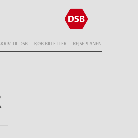
SKRIV TIL DSB
KØB BILLETTER
REJSEPLANEN
R