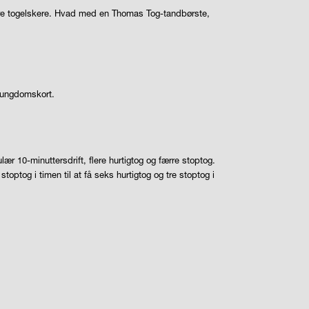
re togelskere. Hvad med en Thomas Tog-tandbørste,
t ungdomskort.
 10-minuttersdrift, flere hurtigtog og færre stoptog.
toptog i timen til at få seks hurtigtog og tre stoptog i