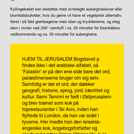
Kyllingekødet kan erstattes med ovnstegte aubergineskiver eller
blomkålsbuketter, hvis du gerne vil have et vegetarisk alternativ.
Vend i så fald grøntsagerne med olien og krydderierne, og steg
dem i ovnen ved 200° varmluft i ca. 25 minutter for blomkålens
vedkommende og ca. 35 minutter for auberginens.
HJEM TIL JERUSALEM
Bogstavet p
findes ikke i det arabiske alfabet, så
’Falastin’ er på den ene side bare det ord,
palæstinenserne bruger om sig selv.
Samtidig er det et ord, der dækker
geografi, historie, sprog, jord, identitet og
kultur.
Sami Tamimi er født i Østjerusalem
og blev trænet som kok på
toprestauranter i Tel Aviv, inden han
flyttede til London, da han var sidst i
tyverne. Her mødte han den israelsk-
engelske kok, kogebogsforfatter og