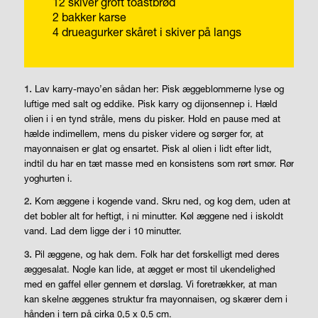
12 skiver groft toastbrød
2 bakker karse
4 drueagurker skåret i skiver på langs
1.
Lav karry-mayo’en sådan her: Pisk æggeblommerne lyse og
luftige med salt og eddike. Pisk karry og dijon­sennep i. Hæld
olien i i en tynd stråle, mens du pisker. Hold en pause med at
hælde indimellem, mens du pisker videre og sørger for, at
mayonnaisen er glat og ensartet. Pisk al olien i lidt efter lidt,
indtil du har en tæt masse med en konsistens som rørt smør. Rør
yoghurten i.
2.
Kom æggene i kogende vand. Skru ned, og kog dem, uden at
det bobler alt for heftigt, i ni minutter. Køl æggene ned i iskoldt
vand. Lad dem ligge der i 10 minutter.
3.
Pil æggene, og hak dem. Folk har det forskelligt med deres
æggesalat. Nogle kan lide, at ægget er most til ukendelighed
med en gaffel eller gennem et dørslag. Vi foretrækker, at man
kan skelne æggenes struktur fra mayon­naisen, og skærer dem i
hånden i tern på cirka 0,5 x 0,5 cm.