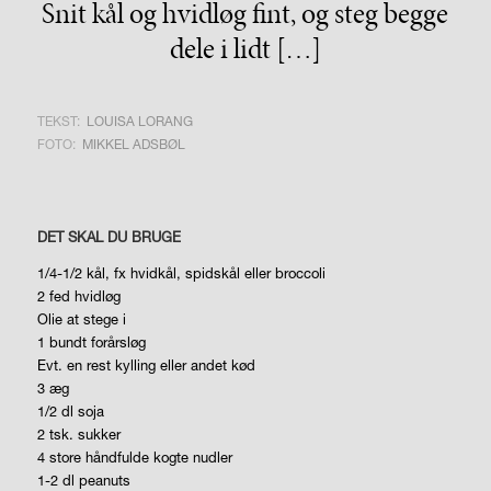
Snit kål og hvidløg fint, og steg begge
dele i lidt […]
TEKST:
LOUISA LORANG
FOTO:
MIKKEL ADSBØL
DET SKAL DU BRUGE
1/4-1/2 kål, fx hvidkål,
spidskål eller broccoli
2 fed hvidløg
Olie at stege i
1 bundt forårsløg
Evt. en rest kylling eller
andet kød
3 æg
1/2 dl soja
2 tsk. sukker
4 store håndfulde kogte nudler
1-2 dl peanuts