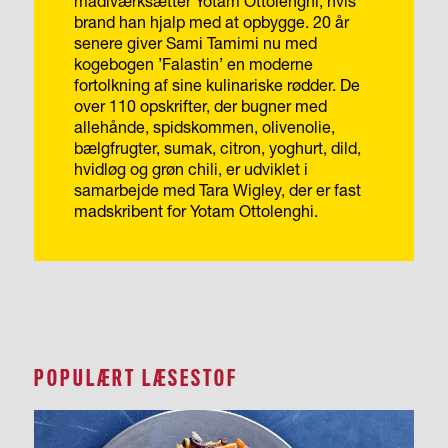
madiværksætter Yotam Ottolenghi, hvis
brand han hjalp med at opbygge.
20 år
senere giver Sami Tamimi nu med
kogebogen ’Falastin’ en moderne
fortolkning af sine kulinariske rødder.
De
over 110 opskrifter, der bugner med
allehånde, spidskommen, oliven­olie,
bælgfrugter, sumak, citron, yoghurt, dild,
hvidløg og grøn chili, er udviklet i
samarbejde med Tara Wigley, der er fast
madskribent for Yotam Ottolenghi.
POPULÆRT LÆSESTOF