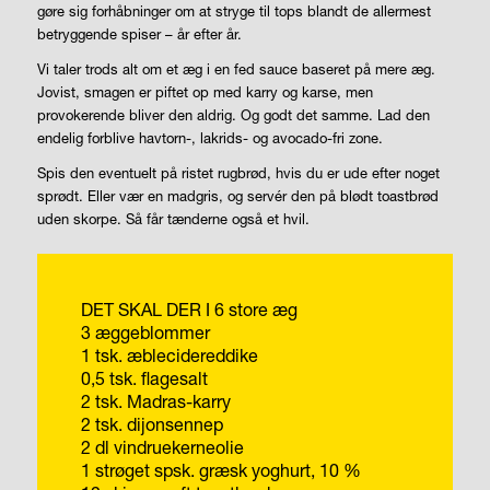
gøre sig forhåbninger om at stryge til tops blandt de allermest
betryggende spiser – år efter år.
Vi taler trods alt om et æg i en fed sauce baseret på mere æg.
Jovist, smagen er piftet op med karry og karse, men
provokerende bliver den aldrig. Og godt det samme. Lad den
endelig forblive havtorn-, lakrids- og avocado-fri zone.
Spis den eventuelt på ristet rugbrød, hvis du er ude efter noget
sprødt. Eller vær en madgris, og servér den på blødt toastbrød
uden skorpe. Så får tænderne også et hvil.
DET SKAL DER I
6 store æg
3 æggeblommer
1 tsk. æblecidereddike
0,5 tsk. flagesalt
2 tsk. Madras-karry
2 tsk. dijonsennep
2 dl vindruekerneolie
1 strøget spsk. græsk yoghurt, 10 %