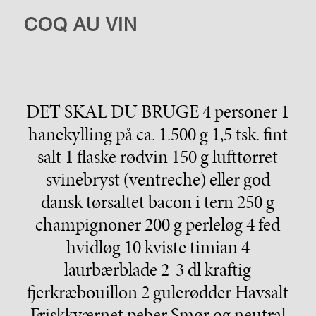
COQ AU VIN
DET SKAL DU BRUGE 4 personer 1
hanekylling på ca. 1.500 g 1,5 tsk. fint
salt 1 flaske rødvin 150 g lufttørret
svinebryst (ventreche) eller god
dansk tørsaltet bacon i tern 250 g
champignoner 200 g perleløg 4 fed
hvidløg 10 kviste timian 4
laurbærblade 2-3 dl kraftig
fjerkræbouillon 2 gulerødder Havsalt
Friskkværnet peber Smør og neutral