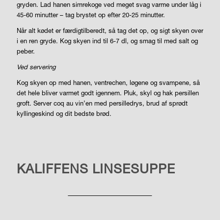
gryden. Lad hanen simrekoge ved meget svag varme under låg i
45-60 minutter – tag brystet op efter 20-25 minutter.
Når alt kødet er færdigtilberedt, så tag det op, og sigt skyen over
i en ren gryde. Kog skyen ind til 6-7 dl, og smag til med salt og
peber.
Ved servering
Kog skyen op med hanen, ventrechen, løgene og svampene, så
det hele bliver varmet godt igennem. Pluk, skyl og hak persillen
groft. Server coq au vin’en med persilledrys, brud af sprødt
kyllingeskind og dit bedste brød.
LIVSSTIL
KALIFFENS LINSESUPPE