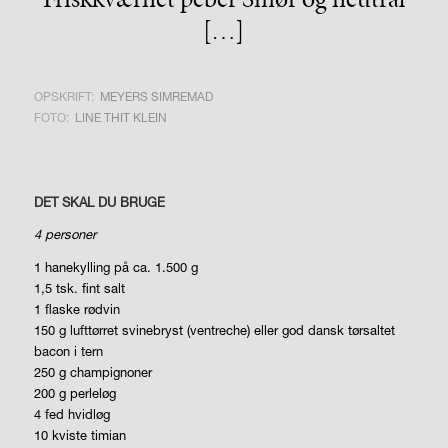
[…]
OPSKRIFT:
MEYERS SIMREMAD
FOTO:
LINE THIT KLEIN
DET SKAL DU BRUGE
4 personer
1 hanekylling på ca. 1.500 g
1,5 tsk. fint salt
1 flaske rødvin
150 g lufttørret svinebryst (ventreche) eller god dansk tørsaltet
bacon i tern
250 g champignoner
200 g perleløg
4 fed hvidløg
10 kviste timian