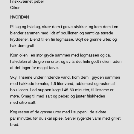
Friskkværnet peber
Citron
HVORDAN
Pil løg og hvidløg, skær dem i grove stykker, og kom dem i en
blender sammen med lidt af bouillonen og samtlige tørrede
krydderier. Blend til en fin løgmasse. Skyl de grønne urter,
og
hak dem groft.
Kom olien i en stor gryde sammen med løgmassen og ca.
halvdelen af de grønne urter, og svits det hele godt i olien, uden
at det tager for meget farve.
Skyl linserne under rindende vand, kom dem i gryden sammen
med hakkede tomater, 1,5 liter vand, æblemost og resten af
bouillonen. Lad suppen koge i 45-60
minutter, til linserne er
møre. Smag til med salt og peber,
og juster friskheden
med
citronsaft.
Kog resten af de grønne urter med i suppen i de sidste
par
minutter, før du skal spise. Server rygende varm med
grillet
brød.