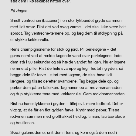
sæt dem i køleskabet natten over.
På dagen
Smelt ventrechen (baconen) i en stor tykbundet gryde sammen
med lidt smør. Rist det ved svag varme – det skal ikke være helt
sprødt. Tag ventreche-ternene op, og læg dem til afdrypning på
et stykke køkkenrulle.
Rens champignonerne for stok og jord. Pil perleløgene – det
gøres nemt ved at hælde kogende vand over perleløgene, lade
dem stå i 30 sekunder og så hælde vandet fra igen. Nu er løgene
nemme at pille. Rist de hele svampe og løg i fedtet i gryden, så
begge dele får farve – start med løgene, de skal have lidt
længere, og tilsæt derefter svampene. Tag begge dele op, og
parker dem på en tallerken. Tag hanen op af rødvinsmarinaden,
og dup stykkerne tørre med køkkenrulle. Gem rødvinsmarinaden.
Rist nu hanestykkerne i gryden – tilføj evt. mere fedtstof. Det er
vigtigt, at de får en flot gylden farve. Krydr med peber. Tilsæt
rødvinen sammen med grofthakket hvidløg, timian, laurbærblade
og bouillonen.
Skræl gulerødderne, snit dem i tern, og kom også dem ned i