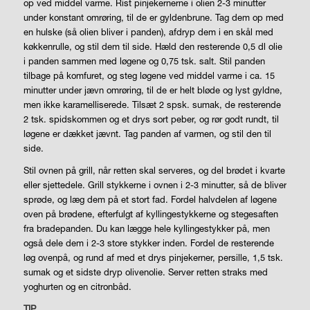
op ved middel varme. Rist pinjekernerne i olien 2-3 minutter
under konstant omrøring, til de er gyldenbrune. Tag dem op med
en hulske (så olien bliver i panden), afdryp dem i en skål med
køkkenrulle, og stil dem til side. Hæld den resterende 0,5 dl olie
i panden sammen med løgene og 0,75 tsk. salt. Stil panden
tilbage på komfuret, og steg løgene ved middel varme i ca. 15
minutter under jævn omrøring, til de er helt bløde og lyst gyldne,
men ikke karamelliserede. Tilsæt 2 spsk. sumak, de resterende
2 tsk. spidskommen og et drys sort peber, og rør godt rundt, til
løgene er dækket jævnt. Tag panden af varmen, og stil den til
side.
Stil ovnen på grill, når retten skal serveres, og del brødet i kvarte
eller sjettedele. Grill stykkerne i ovnen i 2-3 minutter, så de bliver
sprøde, og læg dem på et stort fad. Fordel halvdelen af løgene
oven på brødene, efterfulgt af kyllingestykkerne og stegesaften
fra bradepanden. Du kan lægge hele kyllingestykker på, men
også dele dem i 2-3 store stykker inden. Fordel de resterende
løg ovenpå, og rund af med et drys pinjekerner, persille, 1,5 tsk.
sumak og et sidste dryp olivenolie. Server retten straks med
yoghurten og en citronbåd.
TIP