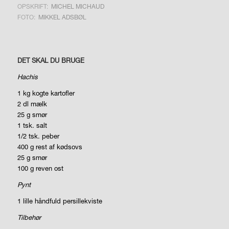
OPSKRIFT:
MICHEL MICHAUD
FOTO:
MIKKEL ADSBØL
DET SKAL DU BRUGE
Hachis
1 kg kogte kartofler
2 dl mælk
25 g smør
1 tsk. salt
1/2 tsk. peber
400 g rest af kødsovs
25 g smør
100 g reven ost
Pynt
1 lille håndfuld persillekviste
Tilbehør