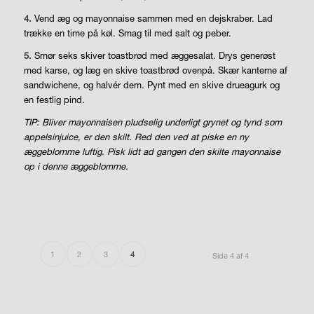
4.
Vend æg og mayonnaise sammen med en dejskraber. Lad
trække en time på køl. Smag til med salt og peber.
5.
Smør seks skiver toastbrød med æggesalat. Drys generøst
med karse, og læg en skive toastbrød ovenpå. Skær kanterne af
sandwichene, og halvér dem. Pynt med en skive drueagurk og
en festlig pind.
TIP: Bliver mayonnaisen pludselig underligt grynet og tynd som
appelsinjuice, er den skilt. Red den ved at piske en ny
æggeblomme luftig. Pisk lidt ad gangen den skilte mayonnaise
op i denne æggeblomme.
1
2
3
4
Side 4 af 4