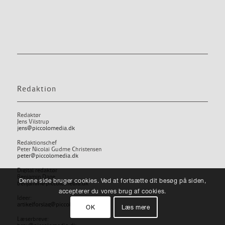
Redaktion
Redaktør
Jens Vilstrup
jens@piccolomedia.dk
Redaktionschef
Peter Nicolai Gudme Christensen
peter@piccolomedia.dk
Digital redaktør
Benjamin Dane
Denne side bruger cookies. Ved at fortsætte dit besøg på siden,
benjamin@piccolomedia.dk
accepterer du vores brug af cookies.
Ideer:
artikelforslag@piccolomedia.dk
OK
Læs mere
Læserbreve: