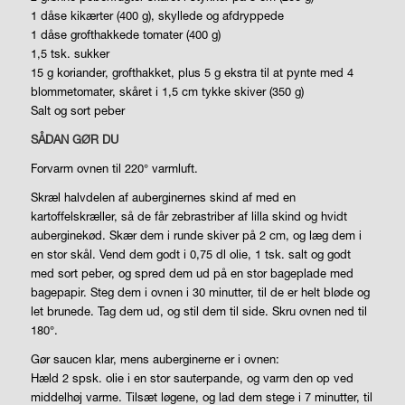
1 dåse kikærter (400 g),
skyllede og afdryppede
1 dåse grofthakkede tomater (400 g)
1,5 tsk. sukker
15 g koriander, grofthakket, plus 5 g ekstra til at pynte med 4
blommetomater, skåret i 1,5 cm tykke skiver (350 g)
Salt og sort peber
SÅDAN GØR DU
Forvarm ovnen til 220°
varmluft.
Skræl halvdelen af auberginernes skind af med en
kartoffelskræller, så de får zebrastriber af lilla skind og hvidt
auberginekød. Skær dem i runde skiver på 2 cm, og læg dem i
en stor skål. Vend dem godt i 0,75 dl olie, 1 tsk. salt og godt
med sort peber, og spred dem ud på en stor bageplade med
bagepapir. Steg dem i ovnen i 30 minutter, til de er helt bløde og
let brunede. Tag dem ud, og stil dem til side. Skru ovnen ned til
180°.
Gør saucen klar, mens auberginerne er i ovnen:
Hæld 2 spsk. olie i en stor sauterpande, og varm den op ved
middelhøj varme. Tilsæt løgene, og lad dem stege i 7 minutter, til