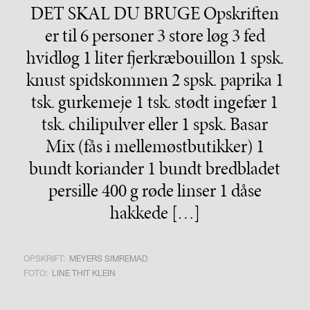
DET SKAL DU BRUGE Opskriften
er til 6 personer 3 store løg 3 fed
hvidløg 1 liter fjerkræbouillon 1 spsk.
knust spidskommen 2 spsk. paprika 1
tsk. gurkemeje 1 tsk. stødt ingefær 1
tsk. chilipulver eller 1 spsk. Basar
Mix (fås i mellemøstbutikker) 1
bundt koriander 1 bundt bredbladet
persille 400 g røde linser 1 dåse
hakkede […]
OPSKRIFT:
MEYERS SIMREMAD
FOTO:
LINE THIT KLEIN