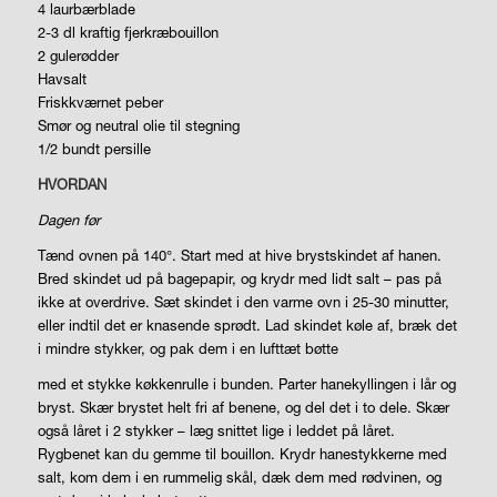
4 laurbærblade
2-3 dl kraftig fjerkræbouillon
2 gulerødder
Havsalt
Friskkværnet peber
Smør og neutral olie til stegning
1/2 bundt persille
HVORDAN
Dagen før
Tænd ovnen på 140°. Start med at hive brystskindet af hanen.
Bred skindet ud på bagepapir, og krydr med lidt salt – pas på
ikke at overdrive. Sæt skindet i den varme ovn i 25-30 minutter,
eller indtil det er knasende sprødt. Lad skindet køle af, bræk det
i mindre stykker, og pak dem i en lufttæt bøtte
med et stykke køkkenrulle i bunden. Parter hanekyllingen i lår og
bryst. Skær brystet helt fri af benene, og del det i to dele. Skær
også låret i 2 stykker – læg snittet lige i leddet på låret.
Rygbenet kan du gemme til bouillon. Krydr hanestykkerne med
salt, kom dem i en rummelig skål, dæk dem med rødvinen, og