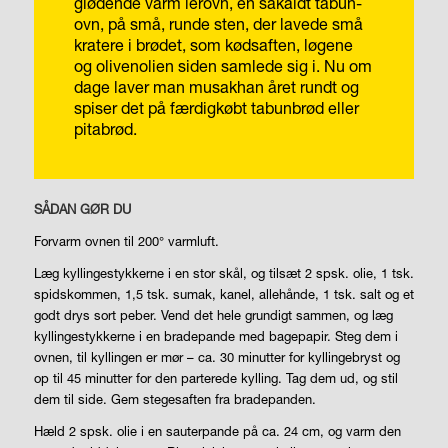
glødende varm lerovn, en såkaldt tabun-
ovn, på små, runde sten, der lavede små
kratere i brødet, som kødsaften, løgene
og olivenolien siden samlede sig i. Nu om
dage laver man musakhan året rundt og
spiser det på færdigkøbt tabunbrød eller
pitabrød.
SÅDAN GØR DU
Forvarm ovnen til 200° varmluft.
Læg kyllingestykkerne i en stor skål, og tilsæt 2 spsk. olie, 1 tsk.
spidskommen, 1,5 tsk. sumak, kanel, allehånde, 1 tsk. salt og et
godt drys sort peber. Vend det hele grundigt sammen, og læg
kyllingestykkerne i en bradepande med bagepapir. Steg dem i
ovnen, til kyllingen er mør – ca. 30 minutter for kyllingebryst og
op til 45 minutter for den parterede kylling. Tag dem ud, og stil
dem til side. Gem stegesaften fra bradepanden.
Hæld 2 spsk. olie i en sauterpande på ca. 24 cm, og varm den