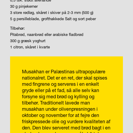
0,5 tsk. stødt allehånde
30 g pinjekerner
3 store rødløg, skåret i skiver på 2-3 mm (500 g)
5 g persilleblade, grofthakkede Salt og sort peber
Tilbehør:
Pitabrød, naanbrød eller
arabiske fladbrød
300 g græsk yoghurt
1 citron, skåret i kvarte
Musakhan er Palæstinas ultrapopulære
nationalret. Det er en ret, der skal spises
med fingrene og serveres i en enkelt
gryde eller på et fad, så alle selv kan
forsyne sig med brød og kylling og
tilbehør.
Traditionelt lavede man
musakhan under olivenpresningen i
oktober og november for at fejre den
friskpressede olie og vurdere kvaliteten af
den. Den blev serveret med brød bagt i en