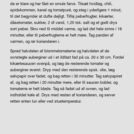
de er klare og har fået en smule farve. Tilsæt hvidløg, chili,
spidskommen, kanel og tomatpuré, og steg i yderligere 1 minut,
til det begynder at dufte dejligt. Tilføj peberfrugter, kikærter,
dåsetomater, sukker, 2 dl vand, 1,25 tsk. salt og et godt drys
sort peber. Skru ned til middel varme, og lad det hele simre i 18
minutter, eller til peberfrugterne er helt møre. Tag panden af
varmen, og rør korianderen i.
Spred halvdelen af blommetomaterne og halvdelen af de
ovnstegte auberginer ud i et ildfast fad på ca. 20 x 30 cm. Fordel
kikærtesaucen ovenpå, og læg de resterende tomater og
auberginer øverst. Dryp med den resterende spsk. olie, læg
sølvpapir over fadet, og bag retten i 30 minutter. Tag sølvpapiret
af, og bag retten i 20 minutter mere, eller til saucen bobler, og
tomaterne er helt bløde. Tag så fadet ud af ovnen, og lad
indholdet køle af. Drys med resten af korianderen, og server
retten enten lun eller ved stuetemperatur.
LIVSSTIL