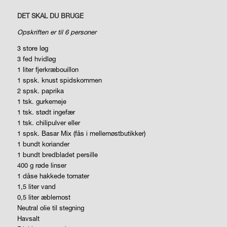
DET SKAL DU BRUGE
Opskriften er til
6 personer
3 store løg
3 fed hvidløg
1 liter fjerkræbouillon
1 spsk. knust spidskommen
2 spsk. paprika
1 tsk. gurkemeje
1 tsk. stødt ingefær
1 tsk. chilipulver eller
1 spsk. Basar Mix (fås i mellemøstbutikker)
1 bundt koriander
1 bundt bredbladet persille
400 g røde linser
1 dåse hakkede tomater
1,5 liter vand
0,5 liter æblemost
Neutral olie til stegning
Havsalt