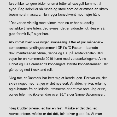
farve ikke længere bider, er små totter af rapsgult kommet til
syne. Bag solbriller så runde og store som cd’er ænses en skarp
bræmme af mascara. Hun ryger konsekvent med højre hånd.
”Det var en virkelig mørk vinter, men nu er her pludselig
røvlækkert hele tiden. Jeg synes, det er vidunderligt. Jeg er så
glad for mit liv,” siger hun.
Albummet blev ikke nogen svanesang. Efter et par måneder –
som seernes yndlingsdommer i DR1’s ’X Factor’ – banede
dokumentarserien ’Anne, Sanne og Lis’ på søsterkanalen DR2
vejen for en kommende 2019-turné med veterankollegerne Anne
Linnet og Lis Sørensen til kongerigets største koncertarenaer. Det
går op og ned i rock and roll.
”Jeg tror, at Danmark har lært mig at kende igen. Der var en, der
skrev noget med, at jeg er det nye sort. At alder, rynker, erfaring
og substans fra en kvinde i tresserne er det nye sort. Jeg er 62,
og jeg føler mig ikke en dag over 35,” siger Sanne Salomonsen.
”Jeg krudter øjnene, jeg har en fest. Måske er det dét, jeg
repræsenterer, måske er det dét, folk bliver glade for. At man