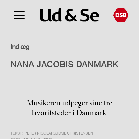
Indlæg
REJSER
NANA JACOBIS DANMARK
Musikeren udpeger sine tre
favoritsteder i Danmark.
TEKST:
PETER NICOLAI GUDME CHRISTENSEN