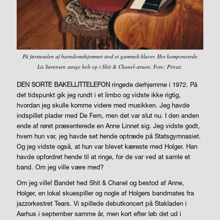
På førstesalen af barndomshjemmet stod et gammelt klaver. Her komponerede
Lis Sørensen sange helt op i Shit & Chanel-æraen. Foto: Privat.
DEN SORTE BAKELLITTELEFON
ringede
derhjemme i 1972. På
det tidspunkt gik jeg rundt i et limbo og vidste ikke rigtig,
hvordan jeg skulle komme videre med musikken. Jeg havde
indspillet plader med De Fem, men det var slut nu. I den anden
ende af røret præsenterede en Anne Linnet sig. Jeg vidste godt,
hvem hun var, jeg havde set hende optræde på Statsgymnasiet.
Og jeg vidste også, at hun var blevet kæreste med Holger. Han
havde opfordret hende til at ringe, for de var ved at samle et
band. Om jeg ville være med?
Om jeg ville! Bandet hed Shit & Chanel og bestod af Anne,
Holger, en lokal skuespiller og nogle af Holgers bandmates fra
jazzorkestret Tears. Vi spillede debutkoncert på Stakladen i
Aarhus i september samme år, men kort efter løb det ud i