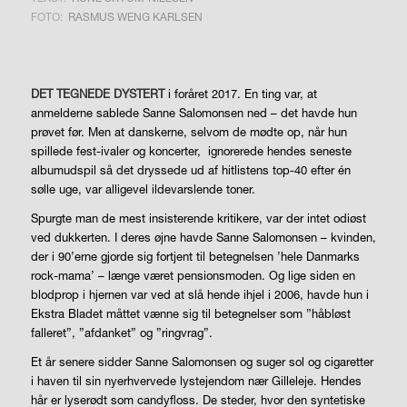
FOTO:
RASMUS WENG KARLSEN
DET TEGNEDE DYSTERT
i foråret 2017. En ting var, at
anmelderne sablede Sanne Salo­monsen ned – det havde hun
prøvet før. Men at danskerne, selvom de mødte op, når hun
spillede fest-ivaler og koncerter,
ignorerede hendes seneste
albumudspil så det dryssede ud af hit­listens top-40 efter én
sølle uge, var alligevel ildevarslende toner.
Spurgte man de mest insisterende kritikere, var der intet odiøst
ved dukkerten. I deres øjne havde Sanne Salomonsen – kvinden,
der i 90’erne gjorde sig fortjent til betegnelsen ’hele Danmarks
rock-mama’ – længe været pensionsmoden. Og lige siden en
blodprop i hjernen var ved at slå hende ihjel i 2006, havde hun i
Ekstra Bladet måttet vænne sig til betegnelser som ”håbløst
falleret”, ”afdanket” og ”ringvrag”.
Et år senere sidder Sanne Salomonsen og suger sol og cigaretter
i haven til sin nyerhvervede lystejendom nær Gilleleje. Hendes
hår er lyserødt som candyfloss. De steder, hvor den syntetiske