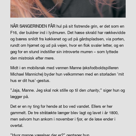
NÅR SANGERINDEN FÅR
hul på sit fistrende grin, er det som en
F16, der buldrer ind i lydmuren. Det hæse skrald har rækkevidde
og bæres snildt fra køkkenet og ud på gårdspladsen, via porten,
rundt om hjørnet og ud på vejen, hvor en flok svaler letter, og en
gøg for en stund indstiller sin introverte murren – som lyttede
den mistroisk efter mere.
Midt i en mobilsnak med vennen Manne (eksfodboldspilleren
Michael Manniche) byder hun velkommen med en storladen ’mit
hus er dit hus’-gestus.
”Jaja, Manne. Jeg skal nok stille op til den
charity
,” siger hun og
lægger på.
Det er en ny ting for hende at bo ved vandet. Ellers er her
gammelt. De tre stråtækte længer blev lagt og lavet i år 1800,
men selvom hun ankom i november i fjor, er de løse ender i
overtal.
”Hvor mange værelser der er?” gentager hun.