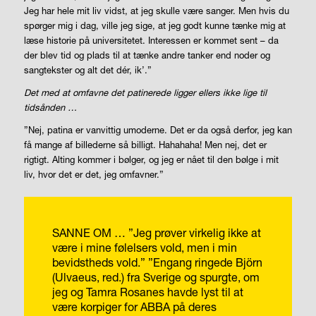
Jeg har hele mit liv vidst, at jeg skulle være sanger. Men hvis du
spørger mig i dag, ville jeg sige, at jeg godt kunne tænke mig at
læse historie på universitetet. Interessen er kommet sent – da
der blev tid og plads til at tænke andre tanker end noder og
sangtekster og alt det dér, ik’.”
Det med at omfavne det patinerede ligger ellers ikke lige til
tidsånden …
”Nej, patina er vanvittig umoderne. Det er da også derfor, jeg kan
få mange af billederne så billigt. Hahahaha! Men nej, det er
rigtigt. Alting kommer i bølger, og jeg er nået til den bølge i mit
liv, hvor det er det, jeg omfavner.”
SANNE OM …
”Jeg prøver virkelig ikke at
være i mine følelsers vold, men i min
bevidstheds vold.”
”Engang ringede Björn
(Ulvaeus, red.) fra Sverige og spurgte, om
jeg og Tamra Rosanes havde lyst til at
være korpiger for ABBA på deres