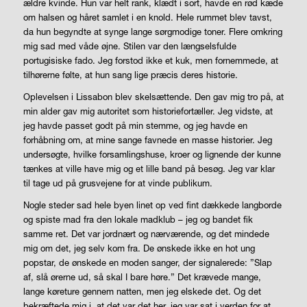
ældre kvinde. Hun var helt rank, klædt i sort, havde en rød kæde
om halsen og håret samlet i en knold. Hele rummet blev tavst,
da hun begyndte at synge lange sørgmodige toner. Flere omkring
mig sad med våde øjne. Stilen var den længselsfulde
portugisiske fado. Jeg forstod ikke et kuk, men fornemmede, at
tilhørerne følte, at hun sang lige præcis deres historie.
Oplevelsen i Lissabon blev skelsættende. Den gav mig tro på, at
min alder gav mig autoritet som historiefortæller. Jeg vidste, at
jeg havde passet godt på min stemme, og jeg havde en
forhåbning om, at mine sange favnede en masse historier. Jeg
undersøgte, hvilke forsamlingshuse, kroer og lignende der kunne
tænkes at ville have mig og et lille band på besøg. Jeg var klar
til tage ud på grusvejene for at vinde publikum.
Nogle steder sad hele byen linet op ved fint dækkede langborde
og spiste mad fra den lokale madklub – jeg og bandet fik
samme ret. Det var jordnært og nærværende, og det mindede
mig om det, jeg selv kom fra. De ønskede ikke en hot ung
popstar, de ønskede en moden sanger, der signalerede: ”Slap
af, slå ørerne ud, så skal I bare høre.” Det krævede mange,
lange køreture gennem natten, men jeg elskede det. Og det
bekræftede mig i, at det var det her, jeg var sat i verden for at