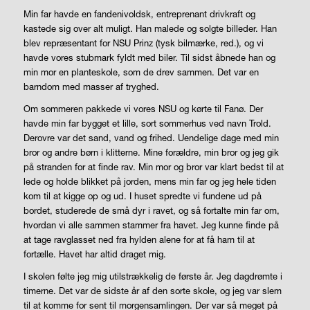
Min far havde en fandenivoldsk, entreprenant drivkraft og
kastede sig over alt muligt. Han malede og solgte billeder. Han
blev repræsentant for NSU Prinz (tysk bilmærke, red.), og vi
havde vores stubmark fyldt med biler. Til sidst åbnede han og
min mor en planteskole, som de drev sammen. Det var en
barndom med masser af tryghed.
Om sommeren pakkede vi vores NSU og kørte til Fanø. Der
havde min far bygget et lille, sort sommerhus ved navn Trold.
Derovre var det sand, vand og frihed. Uendelige dage med min
bror og andre børn i klitterne. Mine forældre, min bror og jeg gik
på stranden for at finde rav. Min mor og bror var klart bedst til at
lede og holde blikket på jorden, mens min far og jeg hele tiden
kom til at kigge op og ud. I huset spredte vi fundene ud på
bordet, studerede de små dyr i ravet, og så fortalte min far om,
hvordan vi alle sammen stammer fra havet. Jeg kunne finde på
at tage ravglasset ned fra hylden alene for at få ham til at
fortælle. Havet har altid draget mig.
I
skolen følte jeg mig utilstrækkelig de første år. Jeg dagdrømte i
timerne. Det var de sidste år af den sorte skole, og jeg var slem
til at komme for sent til morgensamlingen. Der var så meget på