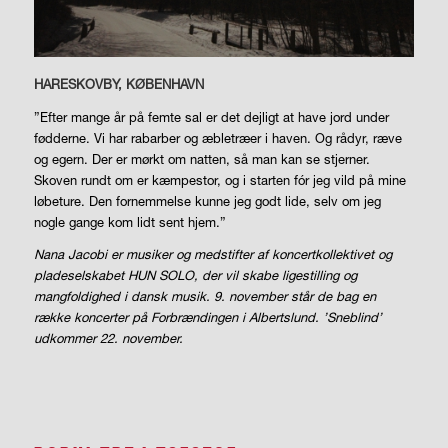
HARESKOVBY, KØBENHAVN
”Efter mange år på femte sal er det dejligt at have jord under
fødderne. Vi har rabarber og æbletræer i haven. Og rådyr, ræve
og egern. Der er mørkt om natten, så man kan se stjerner.
Skoven rundt om er kæmpestor, og i starten fór jeg vild på mine
løbeture. Den fornemmelse kunne jeg godt lide, selv om jeg
nogle gange kom lidt sent hjem.”
Nana Jacobi er musiker og medstifter af koncertkollektivet og
pladeselskabet HUN SOLO, der vil skabe ligestilling og
mangfoldighed i dansk musik. 9. november står de bag en
række koncerter på Forbrændingen i Albertslund. ’Sneblind’
udkommer 22. november.