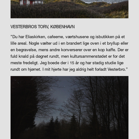
VESTERBROS TORV, KØBENHAVN
”Du har Eliaskirken, cafeerne, værtshusene og isbutikken på et
lille areal. Nogle vælter ud i en brandert lige oven i et bryllup eller
en begravelse, mens andre konverserer over en kop kaffe. Der er
fuld knald på døgnet rundt, men kultursammenstødet er for det
meste fredeligt. Jeg boede der i 15 år og har stadig studie lige
rundt om hjørnet. I mit hjerte har jeg aldrig helt forladt Vesterbro.”