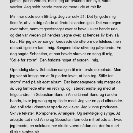
gamle, pæne verden, mens jeg udforskede den nye, vilde
verden. Jeg holdt hende mere og mere ude af mit liv.
Min mor døde som 55-årig. Jeg var selv 21. Det tyngede mig i
flere år, at vi aldrig nåede at finde hinanden igen. Det var sorgen
over tabet, samvittighedsnaget over at have lukket hende ude,
og det var vreden på hendes vegne over, at hendes liv blev så
kort. Når jeg skrev sange, kredsede de ofte om de følelser, men
de sad ligesom fast i mig. Sangene blev stive og pålydende. En
dag sagde Sebastian, at han havde skrevet en sang til mig,
’Stille før storm’. Den forløste noget af sorgen i mig.
Oprindelig skrev Sebastian sangen til min første soloplade. Men
jeg var så længe om at få pladen lavet, at han tog ’Stille før
storm’ med på sit eget album. Det kendetegnede mig meget de
år. Jeg famlede efter en retning, og i stedet endte jeg med at
følge andre – i Sebastian Band, i Anne Linnet Band og i andre
bands, hvor jeg sang og spillede med. Jeg var en god allrounder.
Jeg spillede udmærket spade og klaver. Jeg kunne producere.
Skrive tekster. Komponere. Arrangere. Og selvfølgelig synge. At
arbejde tæt med Anne og Sebastian formede mit billede af, hvad
jeg troede, en solokunstner skulle være: sådan en, der fra start
til slut skabte alt.