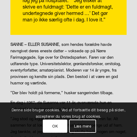
røg jeg på hospitalet.”
”Jeg elsker at
skrive en fuldmagt: ’Dette er en fuldmagt,
undertegnede giver hermed …’ Det gør
man jo ikke særlig ofte i dag. I love it.”
SANNE – ELLER SUSANNE
, som hendes forældre havde
navngivet deres eneste datter – voksede op på Nørre
Farimagsgade, lige over for Ørstedsparken. Faren var den
udfarende type. Universitetslektor, grønlandsforsker, ornitolog,
eventyrforfatter, amatørpianist. Moderen var 14 år yngre, fra
provinsen og kendte sin plads. Den bestod i at være en god
husmor og værtinde.
”Der blev holdt på formerne,” husker sangerinden tilbage.
En dag i 1967, da Susanne var 11 år, overværede hun en
ordveksling, der brændte sig fast.
Denne side bruger cookies. Ved at fortsætte dit besøg på siden,
accepterer du vores brug af cookies.
”Jeg stod og kiggede på min mor, der løj over for min far. Alt
sammen for at lokke nogle flere husholdningspenge ud af ham.
OK
Læs mere
Jeg tænkte, at jeg i hvert fald aldrig skulle bede nogen om noget.