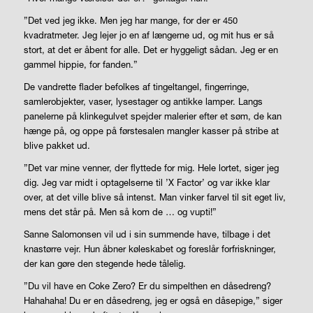
”Det ved jeg ikke. Men jeg har mange, for der er 450
kvadratmeter. Jeg lejer jo en af længerne ud, og mit hus er så
stort, at det er åbent for alle. Det er hyggeligt sådan. Jeg er en
gammel hippie, for fanden.”
De vandrette flader befolkes af tingeltangel, fingerringe,
samlerobjekter, vaser, lysestager og antikke lamper. Langs
panelerne på klinkegulvet spejder malerier efter et søm, de kan
hænge på, og oppe på første­salen mangler kasser på stribe at
blive pakket ud.
”Det var mine venner, der flyttede for mig. Hele lortet, siger jeg
dig. Jeg var midt i optagelserne til ’X Factor’ og var ikke klar
over, at det ville blive så intenst. Man vinker farvel til sit eget liv,
mens det står på. Men så kom de … og vupti!”
Sanne Salomonsen vil ud i sin summende have, tilbage i det
knastørre vejr. Hun åbner køleskabet og foreslår forfriskninger,
der kan gøre den stegende hede tålelig.
”Du vil have en Coke Zero? Er du simpelthen en dåsedreng?
Hahahaha! Du er en dåsedreng, jeg er også en dåsepige,” siger