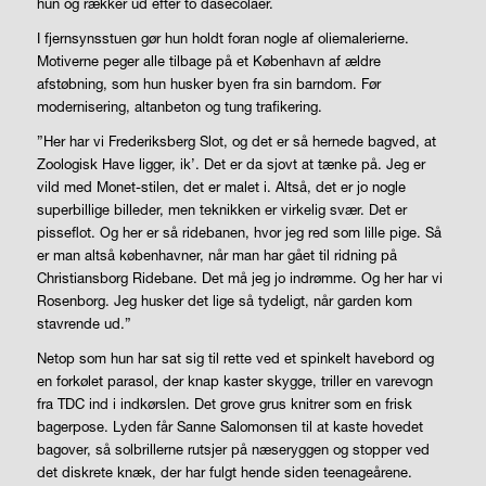
hun og rækker ud efter to dåsecolaer.
I fjernsynsstuen gør hun holdt foran nogle af oliemalerierne.
Motiverne peger alle tilbage på et København af ældre
afstøbning, som hun husker byen fra sin barndom. Før
modernisering, altanbeton og tung trafikering.
”Her har vi Frederiksberg Slot, og det er så hernede bagved, at
Zoologisk Have ligger, ik’. Det er da sjovt at tænke på. Jeg er
vild med Monet-stilen, det er malet i. Altså, det er jo nogle
superbillige billeder, men teknikken er virkelig svær. Det er
pisseflot. Og her er så ridebanen, hvor jeg red som lille pige. Så
er man altså københavner, når man har gået til ridning på
Christiansborg Ridebane. Det må jeg jo indrømme. Og her har vi
Rosenborg. Jeg husker det lige så tydeligt, når garden kom
stavrende ud.”
Netop som hun har sat sig til rette ved et spinkelt havebord og
en forkølet parasol, der knap kaster skygge, triller en varevogn
fra TDC ind i indkørslen. Det grove grus knitrer som en frisk
bagerpose. Lyden får Sanne Salomonsen til at kaste hovedet
bagover, så solbrillerne rutsjer på næseryggen og stopper ved
det diskrete knæk, der har fulgt hende siden teenageårene.