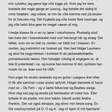
min cykeltur, jeg gerne lige ville kigge på. Kom jeg for sent,
kostede det nogle gange en lussing. Jeg fortalte det aldrig til
mine forældre. Jeg vidste, at min far ville komme ned på skolen
for at forsvare mig. Det frygtede jeg ville koste flere lussinger, og
jeg ville helst ikke gøre for meget væsen af mig.
I tredje klasse fik vi en ny lærer i naturhistorie. Pludselig stod
han bare der i klasselokalet med sort halvlangt hår og skæg. Det
føltes, som om en helt ny verden var trådt ind i klassen. En
verden, jeg instinktivt var hooked på. Han hed Holger Laumann
og stod fra begyndelsen i kontrast til de jakkesætsklædte,
pomadiserede lærere. Han forsøgte virkelig at engagere os, at
tale til potentialet i os, og kunne han komme til det, spillede han
musik for os. Især soul fra USA.
Fem piger fra skolen ønskede sig en guitar i julegave året efter.
Vi fik alle sammen vores ønske opfyldt. Holger dannede et band
med os – De Fem – og vi lærte folkeviser og Beatles-sange.
Hver dag sad jeg og øvede på førstesalen af vores hus. Eller
lyttede til de plader, min bror købte, blandt andet Aretha
Franklin. Det var også deroppe, jeg skrev min første sang. En
lille cowboymelodi på D, G og A: ’Jeg vil hjem til mit hjemland’.