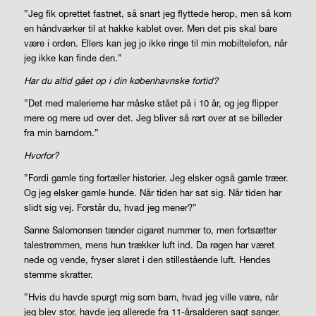
”Jeg fik oprettet fastnet, så snart jeg flyttede herop, men så kom
en håndværker til at hakke kablet over. Men det pis skal bare
være i orden. Ellers kan jeg jo ikke ringe til min mobiltelefon, når
jeg ikke kan finde den.”
Har du altid gået op i din københavnske fortid?
”Det med malerierne har måske stået på i 10 år, og jeg flipper
mere og mere ud over det. Jeg bliver så rørt over at se billeder
fra min barndom.”
Hvorfor?
”Fordi gamle ting fortæller historier. Jeg elsker også gamle træer.
Og jeg elsker gamle hunde. Når tiden har sat sig. Når tiden har
slidt sig vej. Forstår du, hvad jeg mener?”
Sanne Salomonsen tænder cigaret nummer to, men fortsætter
talestrømmen, mens hun trækker luft ind. Da røgen har været
nede og vende, fryser sløret i den stillestående luft. Hendes
stemme skratter.
”Hvis du havde spurgt mig som barn, hvad jeg ville være, når
jeg blev stor, havde jeg allerede fra 11-årsalderen sagt sanger.