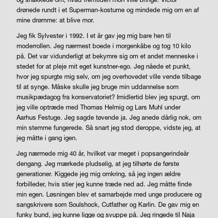
drønede rundt i et Superman-kostume og mindede mig om en af
mine drømme: at blive mor.
Jeg fik Sylvester i 1992. I et år gav jeg mig bare hen til
moderrollen. Jeg nærmest boede i morgenkåbe og tog 10 kilo
på. Det var vidunderligt at bekymre sig om et andet menneske i
stedet for at pleje mit eget kunstner-ego. Jeg nåede et punkt,
hvor jeg spurgte mig selv, om jeg overhovedet ville vende tilbage
til at synge. Måske skulle jeg bruge min uddannelse som
musikpædagog fra konservatoriet? Imidlertid blev jeg spurgt, om
jeg ville optræde med Thomas Helmig og Lars Muhl under
Aarhus Festuge. Jeg sagde tøvende ja. Jeg anede dårlig nok, om
min stemme fungerede. Så snart jeg stod deroppe, vidste jeg, at
jeg måtte i gang igen.
Jeg nærmede mig 40 år, hvilket var meget i popsangerindeår
dengang. Jeg mærkede pludselig, at jeg tilhørte de første
generationer. Kiggede jeg mig omkring, så jeg ingen ældre
forbilleder, hvis stier jeg kunne træde ned ad. Jeg måtte finde
min egen. Løsningen blev et samarbejde med unge producere og
sangskrivere som Soulshock, Cutfather og Karlin. De gav mig en
funky bund, jeg kunne ligge og svuppe på. Jeg ringede til Naja