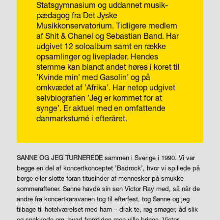
Statsgymnasium og uddannet musik-
pædagog fra Det Jyske
Musikkonservatorium.
Tidligere medlem
af Shit & Chanel og Sebastian Band. Har
udgivet 12 soloalbum samt en række
opsamlinger og liveplader.
Hendes
stemme kan blandt andet høres i koret til
’Kvinde min’ med Gasolin’ og på
omkvædet af ’Afrika’.
Har netop udgivet
selvbiografien ’Jeg er kommet for at
synge’.
Er aktuel med en omfattende
danmarksturné i efteråret.
SANNE OG JEG TURNEREDE
sammen i Sverige i 1990. Vi var
begge en del af koncertkonceptet ’Badrock’, hvor vi spillede på
borge eller slotte foran titusinder af mennesker på smukke
sommeraftener. Sanne havde sin søn Victor Ray med, så når de
andre fra koncertkaravanen tog til efterfest, tog Sanne og jeg
tilbage til hotelværelset med ham – drak te, røg smøger, åd slik
og snakkede om, hvad fremtiden mon ville bringe. Victor