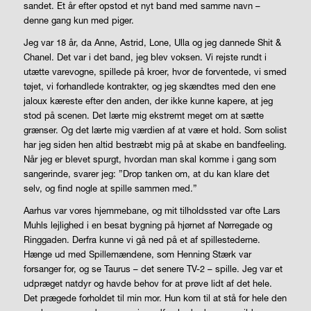
sandet. Et år efter opstod et nyt band med samme navn –
denne gang kun med piger.
Jeg var 18 år, da Anne, Astrid, Lone, Ulla og jeg dannede Shit &
Chanel. Det var i det band, jeg blev voksen. Vi rejste rundt i
utætte varevogne, spillede på kroer, hvor de forventede, vi smed
tøjet, vi forhandlede kontrakter, og jeg skændtes med den ene
jaloux kæreste efter den anden, der ikke kunne kapere, at jeg
stod på scenen. Det lærte mig ekstremt meget om at sætte
grænser. Og det lærte mig værdien af at være et hold. Som solist
har jeg siden hen altid bestræbt mig på at skabe en bandfeeling.
Når jeg er blevet spurgt, hvordan man skal komme i gang som
sangerinde, svarer jeg: ”Drop tanken om, at du kan klare det
selv, og find nogle at spille sammen med.”
Aarhus var vores hjemmebane, og mit tilholdssted var ofte Lars
Muhls lejlighed i en besat bygning på hjørnet af Nørregade og
Ringgaden. Derfra kunne vi gå ned på et af spillestederne.
Hænge ud med Spillemændene, som Henning Stærk var
forsanger for, og se Taurus – det senere TV-2 – spille. Jeg var et
udpræget natdyr og havde behov for at prøve lidt af det hele.
Det prægede forholdet til min mor. Hun kom til at stå for hele den