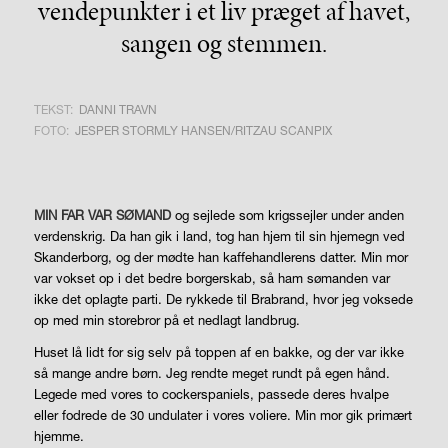
vendepunkter i et liv præget af havet,
sangen og stemmen.
TEKST:
DANNI TRAVN
FOTO:
JESPER STORMLY HANSEN/RITZAU SCANPIX
MIN FAR VAR SØMAND
og sejlede som krigssejler under anden
verdenskrig. Da han gik i land, tog han hjem til sin hjemegn ved
Skanderborg, og der mødte han kaffehandlerens datter. Min mor
var vokset op i det bedre borgerskab, så ham sømanden var
ikke det oplagte parti. De rykkede til Brabrand, hvor jeg voksede
op med min storebror på et nedlagt landbrug.
Huset lå lidt for sig selv på toppen af en bakke, og der var ikke
så mange andre børn. Jeg rendte meget rundt på egen hånd.
Legede med vores to cockerspaniels, passede deres hvalpe
eller fodrede de 30 undulater i vores voliere. Min mor gik primært
hjemme.