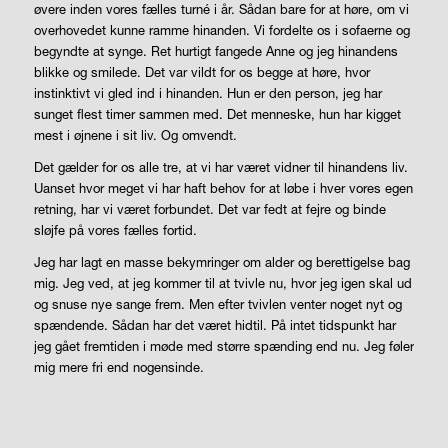
øvere inden vores fælles turné i år. Sådan bare for at høre, om vi
overhovedet kunne ramme hinanden. Vi fordelte os i sofaerne og
begyndte at synge. Ret hurtigt fangede Anne og jeg hinandens
blikke og smilede. Det var vildt for os begge at høre, hvor
instinktivt vi gled ind i hinanden. Hun er den person, jeg har
sunget flest timer sammen med. Det menneske, hun har kigget
mest i øjnene i sit liv. Og omvendt.
Det gælder for os alle tre, at vi har været vidner til hinandens liv.
Uanset hvor meget vi har haft behov for at løbe i hver vores egen
retning, har vi været forbundet. Det var fedt at fejre og binde
sløjfe på vores fælles fortid.
Jeg har lagt en masse bekymringer om alder og beretti­gelse bag
mig. Jeg ved, at jeg kommer til at tvivle nu, hvor jeg igen skal ud
og snuse nye sange frem. Men efter tvivlen venter noget nyt og
spændende. Sådan har det været hidtil. På intet tidspunkt har
jeg gået fremtiden i møde med større spænding end nu. Jeg føler
mig mere fri end nogensinde.
PORTRÆT