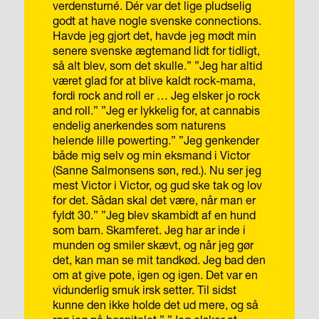
verdensturné. Dér var det lige pludselig
godt at have nogle svenske connections.
Havde jeg gjort det, havde jeg mødt min
senere svenske ægtemand lidt for tidligt,
så alt blev, som det skulle.”
”Jeg har altid
været glad for at blive kaldt rock-mama,
fordi rock and roll er … Jeg elsker jo rock
and roll.”
”Jeg er lykkelig for, at cannabis
endelig anerkendes som naturens
helende lille powerting.”
”Jeg genkender
både mig selv og min eksmand i Victor
(Sanne Salmonsens søn, red.). Nu ser jeg
mest Victor i Victor, og gud ske tak og lov
for det. Sådan skal det være, når man er
fyldt 30.”
”Jeg blev skambidt af en hund
som barn. Skamferet. Jeg har ar inde i
munden og smiler skævt, og når jeg gør
det, kan man se mit tandkød. Jeg bad den
om at give pote, igen og igen. Det var en
vidunderlig smuk irsk setter. Til sidst
kunne den ikke holde det ud mere, og så