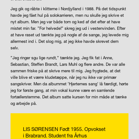
Jeg gik og råbte i klitterne i Nordjylland i 1988. På det tidspunkt
havde jeg fået hul på solokarrieren, men nu skulle jeg skrive et
nyt album. Men jeg var både tom og ked af det efter at have
mistet min far. ”For helvede!” skreg jeg ud i vestenvinden. Efter
at have raset ud tænkte jeg på nogle af de sange, jeg levede mig
allermest ind i. Det slog mig, at jeg ikke havde skrevet dem
selv.
”Jeg ringer sgu lige rundt,” tænkte jeg. Jeg fik fat i Anne,
Sebastian, Steffen Brandt, Lars Muhl og flere andre. De var alle
sammen friske på at skrive mere til mig. Jeg frygtede, at det
ville blive et værre kludetæppe, når jeg nu ikke var primær
sangskriver. Men da albummet ’Hjerternes sang’ lå færdigt, hørte
jeg for første gang, at min vokal kunne være en samlende
fortællerstemme. Det album satte kursen for min måde at tænke
og arbejde på.
LIS SØRENSEN
Født 1955. Opvokset
i Brabrand.
Student fra Århus