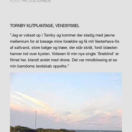
FOTO:
PR, COLOURBOX
TORNBY KLITPLANTAGE, VENDSYSSEL
”Jeg er vokset op i Tornby og kommer der stadig med jævne
mellemrum for at besøge mine forældre og få mit Vesterhavs-fix
af saltvand, store bølger og træer, der står skråt, fordi blæsten
hamrer ind over kysten. Videoen til min nye single ’Sneblind’ er
filmet her, blandt andet med drone. Det var
mindblowing
at se
min barndoms landskab oppefra.”